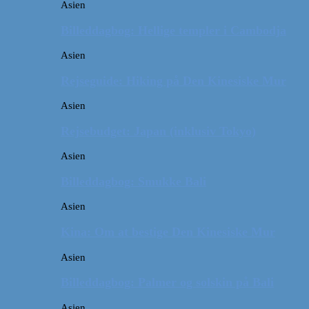
Asien
Billeddagbog: Hellige templer i Cambodja
Asien
Rejseguide: Hiking på Den Kinesiske Mur
Asien
Rejsebudget: Japan (inklusiv Tokyo)
Asien
Billeddagbog: Smukke Bali
Asien
Kina: Om at bestige Den Kinesiske Mur
Asien
Billeddagbog: Palmer og solskin på Bali
Asien