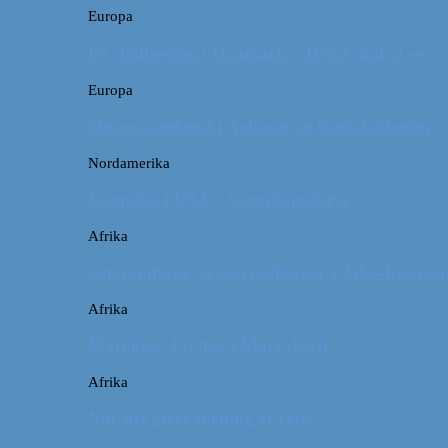
Europa
På sightseeing i Danmark // Hvad skal vi se?
Europa
Om en weekend i Aalborg og livets kolbøtter
Nordamerika
Camping i USA // Campingudstyr
Afrika
Om tandpine, te og traditioner i Atlas-bjergen
Afrika
Marokko: En dag i Marrakech
Afrika
Når det giver mening at rejse