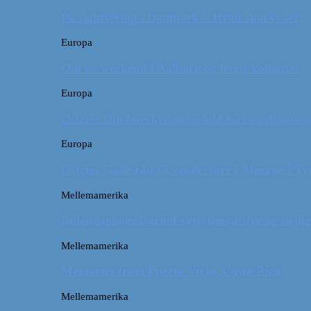
På sightseeing i Danmark // Hvad skal vi se?
Europa
Om en weekend i Aalborg og livets kolbøtter
Europa
Østrig: Om bueskydning, fuld fart og dinosaur
Europa
Østrig: Gode råd til vandreture i Alperne i Ty
Mellemamerika
Billeddagbog: Dårligt vejr, dovne dyr og dejli
Mellemamerika
Memories from Puerto Viejo, Costa Rica
Mellemamerika