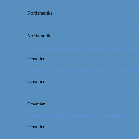
Roadtrip i USA 2017 #2 // Badlands National 
Nordamerika
Roadtrip i USA 2017 #1 // Fra Boston til Badl
Nordamerika
The Great American Eclipse: En kæmpe oplev
Oceanien
Rejsetip: Kænguruer på stranden ved Cape H
Oceanien
Rejsetip: Skøn campingplads i outbacken i Aus
Oceanien
Rejseguide: Blue Mountains i Australien
Oceanien
Rejsetip: Sådan finder du de bedste campingpl