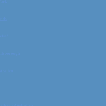
Park
ands
else!
illsborough
tralien
adser i Australien