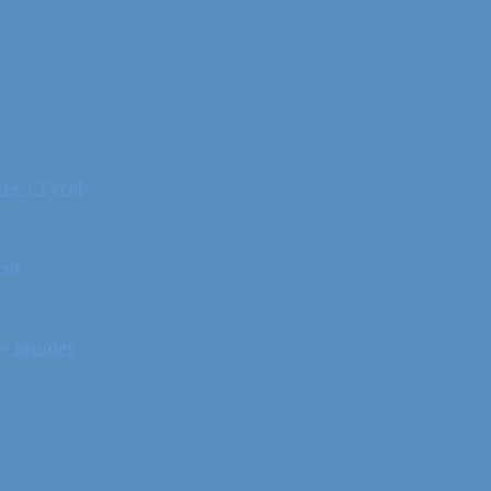
er i Tyrol
rol
ge minder