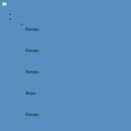
Forside
Destinationer
Alle
Afrika
Asien
Europa
Mellemamerika
Nordamerika
O
Europa
Campingferie ved Vestkysten med en 10 månede
Europa
Familievenlig weekend ved Lüneburger Heide
Europa
Billeddagbog: Forlænget weekend syd for Ha
Rejse
Vores tips til kør-selv-ferie med en baby på 2
Europa
Første ferie som en familie på tre