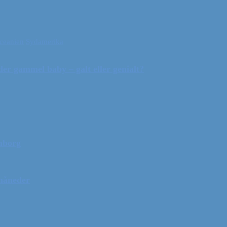
ceanien
Sydamerika
r gammel baby – galt eller genialt?
mborg
 måneder