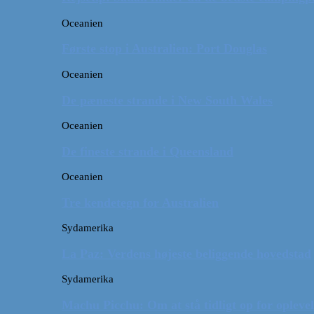
Oceanien
Første stop i Australien: Port Douglas
Oceanien
De pæneste strande i New South Wales
Oceanien
De fineste strande i Queensland
Oceanien
Tre kendetegn for Australien
Sydamerika
La Paz: Verdens højeste beliggende hovedstad
Sydamerika
Machu Picchu: Om at stå tidligt op for oplevel