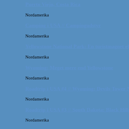
Puerto Viejo, Costa Rica
Nordamerika
Camping i USA // Campingudstyr
Nordamerika
Yellowstone National Park: En turistmagnet el
Nordamerika
Wyoming: Meget mere end Yellowstone
Nordamerika
Roadtrip i USA #4 // Wyoming: Devils Tower
Nordamerika
Roadtrip i USA #3 // South Dakota: Black Hil
Nordamerika