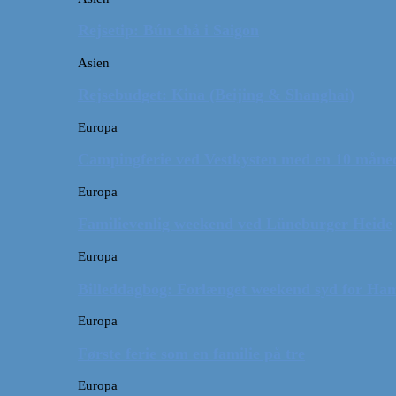
Rejsetip: Bún chả i Saigon
Asien
Rejsebudget: Kina (Beijing & Shanghai)
Europa
Campingferie ved Vestkysten med en 10 månede
Europa
Familievenlig weekend ved Lüneburger Heide
Europa
Billeddagbog: Forlænget weekend syd for Ha
Europa
Første ferie som en familie på tre
Europa