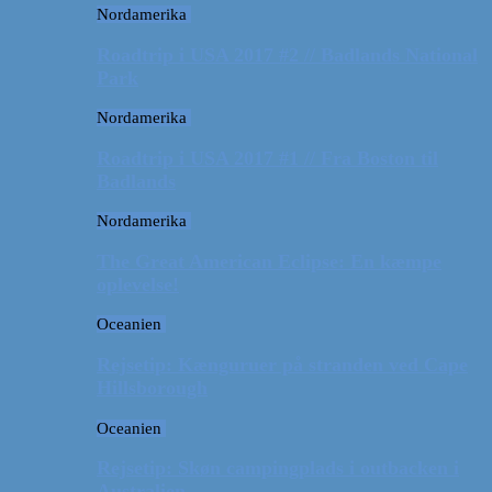
Nordamerika
Roadtrip i USA 2017 #2 // Badlands National
Park
Nordamerika
Roadtrip i USA 2017 #1 // Fra Boston til
Badlands
Nordamerika
The Great American Eclipse: En kæmpe
oplevelse!
Oceanien
Rejsetip: Kænguruer på stranden ved Cape
Hillsborough
Oceanien
Rejsetip: Skøn campingplads i outbacken i
Australien