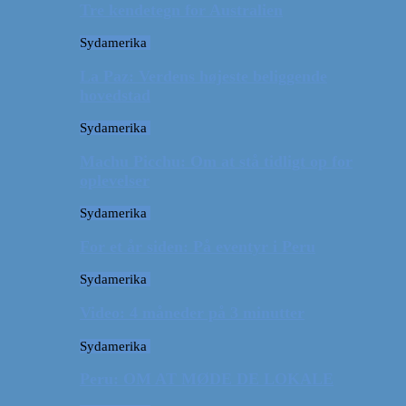
Tre kendetegn for Australien
Sydamerika
La Paz: Verdens højeste beliggende
hovedstad
Sydamerika
Machu Picchu: Om at stå tidligt op for
oplevelser
Sydamerika
For et år siden: På eventyr i Peru
Sydamerika
Video: 4 måneder på 3 minutter
Sydamerika
Peru: OM AT MØDE DE LOKALE