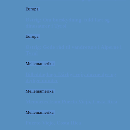
Europa
Østrig: Om bueskydning, fuld fart og
dinosaurer i Tyrol
Europa
Østrig: Gode råd til vandreture i Alperne i
Tyrol
Mellemamerika
Billeddagbog: Dårligt vejr, dovne dyr og
dejlige minder
Mellemamerika
Memories from Puerto Viejo, Costa Rica
Mellemamerika
Puerto Viejo, Costa Rica