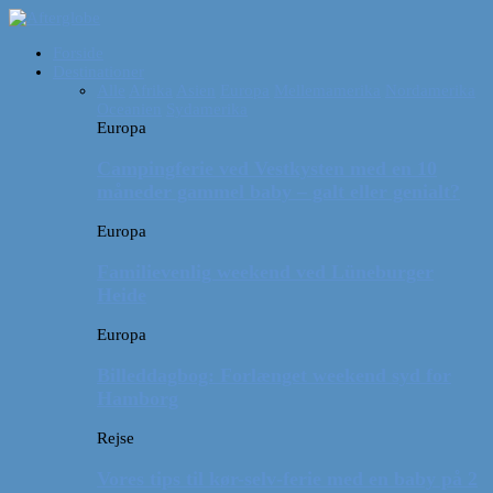
Forside
Destinationer
Alle
Afrika
Asien
Europa
Mellemamerika
Nordamerika
Oceanien
Sydamerika
Europa
Campingferie ved Vestkysten med en 10
måneder gammel baby – galt eller genialt?
Europa
Familievenlig weekend ved Lüneburger
Heide
Europa
Billeddagbog: Forlænget weekend syd for
Hamborg
Rejse
Vores tips til kør-selv-ferie med en baby på 2