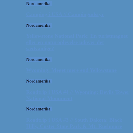
Nordamerika
Camping i USA // Campingudstyr
Nordamerika
Yellowstone National Park: En turistmagnet
eller en naturoplevelse udover det
sædvanlige?
Nordamerika
Wyoming: Meget mere end Yellowstone
Nordamerika
Roadtrip i USA #4 // Wyoming: Devils Tower
National Monument
Nordamerika
Roadtrip i USA #3 // South Dakota: Black
Hills, Custer State Park & Mt. Rushmore