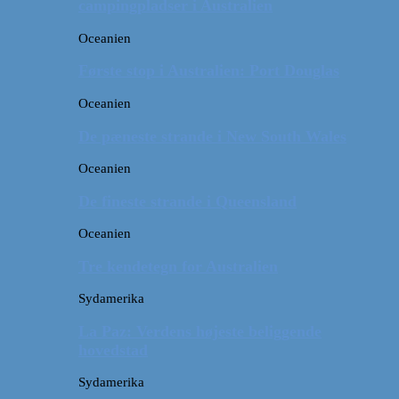
campingpladser i Australien
Oceanien
Første stop i Australien: Port Douglas
Oceanien
De pæneste strande i New South Wales
Oceanien
De fineste strande i Queensland
Oceanien
Tre kendetegn for Australien
Sydamerika
La Paz: Verdens højeste beliggende
hovedstad
Sydamerika