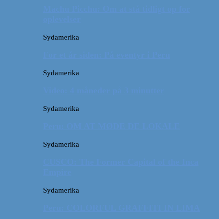
Machu Picchu: Om at stå tidligt op for
oplevelser
Sydamerika
For et år siden: På eventyr i Peru
Sydamerika
Video: 4 måneder på 3 minutter
Sydamerika
Peru: OM AT MØDE DE LOKALE
Sydamerika
CUSCO: The Former Capital of the Inca
Empire
Sydamerika
Peru: COLORFUL GRAFFITI IN LIMA