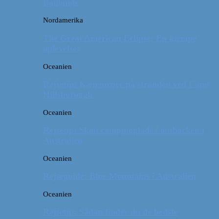
Badlands
Nordamerika
The Great American Eclipse: En kæmpe
oplevelse!
Oceanien
Rejsetip: Kænguruer på stranden ved Cape
Hillsborough
Oceanien
Rejsetip: Skøn campingplads i outbacken i
Australien
Oceanien
Rejseguide: Blue Mountains i Australien
Oceanien
Rejsetip: Sådan finder du de bedste