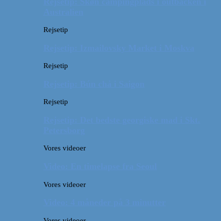
Rejsetip: Skøn campingplads i outbacken i
Australien
Rejsetip
Rejsetip: Izmailovsky Market i Moskva
Rejsetip
Rejsetip: Bún chả i Saigon
Rejsetip
Rejsetip: Det bedste georgiske mad i Skt.
Petersborg
Vores videoer
Video: En timelapse fra Seoul
Vores videoer
Video: 4 måneder på 3 minutter
Vores videoer