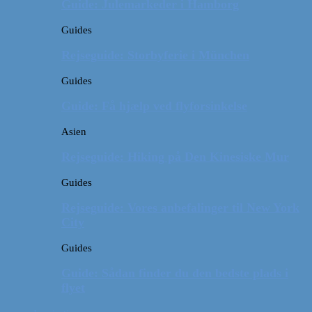
Guide: Julemarkeder i Hamborg
Guides
Rejseguide: Storbyferie i München
Guides
Guide: Få hjælp ved flyforsinkelse
Asien
Rejseguide: Hiking på Den Kinesiske Mur
Guides
Rejseguide: Vores anbefalinger til New York
City
Guides
Guide: Sådan finder du den bedste plads i
flyet