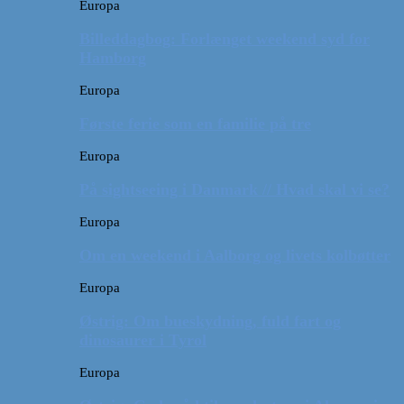
Europa
Billeddagbog: Forlænget weekend syd for
Hamborg
Europa
Første ferie som en familie på tre
Europa
På sightseeing i Danmark // Hvad skal vi se?
Europa
Om en weekend i Aalborg og livets kolbøtter
Europa
Østrig: Om bueskydning, fuld fart og
dinosaurer i Tyrol
Europa