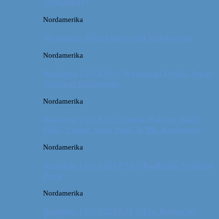
sædvanlige?
Nordamerika
Wyoming: Meget mere end Yellowstone
Nordamerika
Roadtrip i USA #4 // Wyoming: Devils Tower
National Monument
Nordamerika
Roadtrip i USA #3 // South Dakota: Black
Hills, Custer State Park & Mt. Rushmore
Nordamerika
Roadtrip i USA 2017 #2 // Badlands National
Park
Nordamerika
Roadtrip i USA 2017 #1 // Fra Boston til