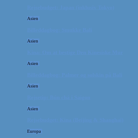
Rejsebudget: Japan (inklusiv Tokyo)
Asien
Billeddagbog: Smukke Bali
Asien
Kina: Om at bestige Den Kinesiske Mur
Asien
Billeddagbog: Palmer og solskin på Bali
Asien
Rejsetip: Bún chả i Saigon
Asien
Rejsebudget: Kina (Beijing & Shanghai)
Europa