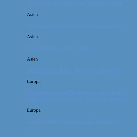
Kina: Om at bestige Den Kinesiske Mur
Asien
Billeddagbog: Palmer og solskin på Bali
Asien
Rejsetip: Bún chả i Saigon
Asien
Rejsebudget: Kina (Beijing & Shanghai)
Europa
Campingferie ved Vestkysten med en 10
måneder gammel baby – galt eller genialt?
Europa
Familievenlig weekend ved Lüneburger
Heide