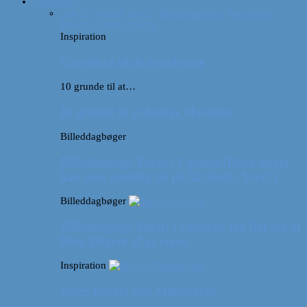
Inspiration
Alle
10 grunde til at…
Billeddagbøger
Interviews
Rejsetip
Vores videoer
Inspiration
Gaveideer til de rejselystne
10 grunde til at…
10 grunde til at besøge Marokko
Billeddagbøger
Billeddagbog: Forår i London (Hvor meget
kan man egentlig nå på 52 timer i byen?)
Billeddagbøger
Billeddagbog: Safari i Ungarn? (og lidt om at
blive klogere af at rejse)
Inspiration
Vores bucket list: Maldiverne