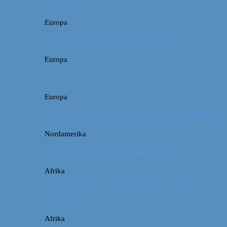
måneder
Europa
Første ferie som en familie på tre
Europa
På sightseeing i Danmark // Hvad skal vi se?
Europa
Om en weekend i Aalborg og livets kolbøtter
Nordamerika
Camping i USA // Campingudstyr
Afrika
Om tandpine, te og traditioner i Atlas-
bjergene
Afrika