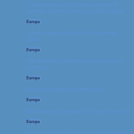
Campingferie ved Vestkysten med en 10
måneder gammel baby – galt eller genialt?
Europa
Familievenlig weekend ved Lüneburger
Heide
Europa
Billeddagbog: Forlænget weekend syd for
Hamborg
Europa
Første ferie som en familie på tre
Europa
På sightseeing i Danmark // Hvad skal vi se?
Europa
Om en weekend i Aalborg og livets kolbøtter