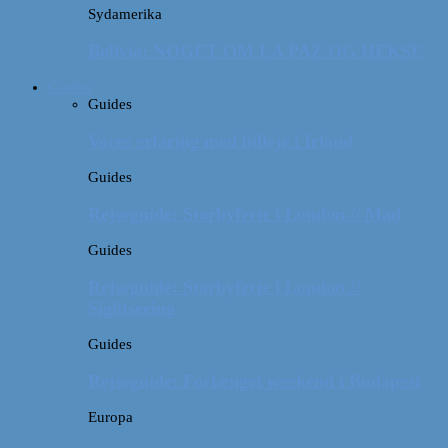
Sydamerika
Bolivia: NOGET OM LA PAZ OG HEKSE
Guides
Guides
Vores erfaring med billeje i Irland
Guides
Rejseguide: Storbyferie i London // Mad
Guides
Rejseguide: Storbyferie i London //
Sightseeing
Guides
Rejseguide: Forlænget weekend i Budapest
Europa