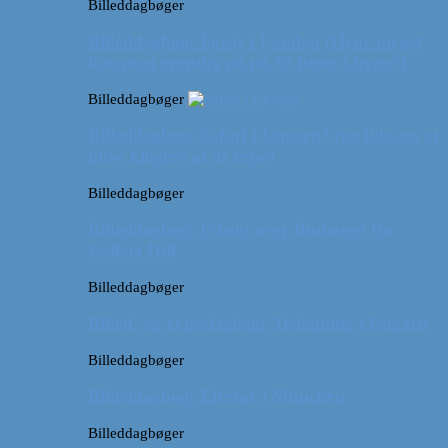
Billeddagbøger
Billeddagbog: Forår i London (Hvor meget
kan man egentlig nå på 52 timer i byen?)
Billeddagbøger
Billeddagbog: Safari i Ungarn? (og lidt om at
blive klogere af at rejse)
Billeddagbøger
Billeddagbog: Udsigt over Budapest fra
Gellert Hill
Billeddagbøger
Billed- og rejsedagbog: Afslapning i Ungarn
Billeddagbøger
Billeddagbog: Efterår i München
Billeddagbøger