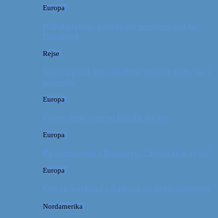
Europa
Billeddagbog: Forlænget weekend syd for
Hamborg
Rejse
Vores tips til kør-selv-ferie med en baby på 2
måneder
Europa
Første ferie som en familie på tre
Europa
På sightseeing i Danmark // Hvad skal vi se?
Europa
Om en weekend i Aalborg og livets kolbøtter
Nordamerika