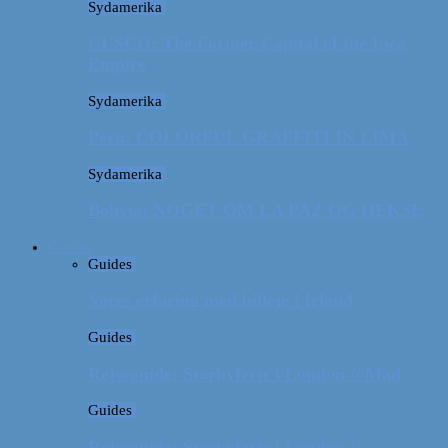
Sydamerika
CUSCO: The Former Capital of the Inca
Empire
Sydamerika
Peru: COLORFUL GRAFFITI IN LIMA
Sydamerika
Bolivia: NOGET OM LA PAZ OG HEKSE
Guides
Guides
Vores erfaring med billeje i Irland
Guides
Rejseguide: Storbyferie i London // Mad
Guides
Rejseguide: Storbyferie i London //