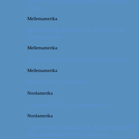
Østrig: Gode råd til vandreture i Alperne i
Tyrol
Mellemamerika
Billeddagbog: Dårligt vejr, dovne dyr og
dejlige minder
Mellemamerika
Memories from Puerto Viejo, Costa Rica
Mellemamerika
Puerto Viejo, Costa Rica
Nordamerika
Camping i USA // Campingudstyr
Nordamerika
Yellowstone National Park: En turistmagnet
eller en naturoplevelse udover det