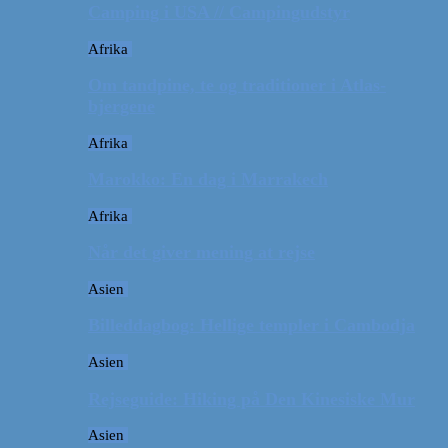
Camping i USA // Campingudstyr
Afrika
Om tandpine, te og traditioner i Atlas-
bjergene
Afrika
Marokko: En dag i Marrakech
Afrika
Når det giver mening at rejse
Asien
Billeddagbog: Hellige templer i Cambodja
Asien
Rejseguide: Hiking på Den Kinesiske Mur
Asien