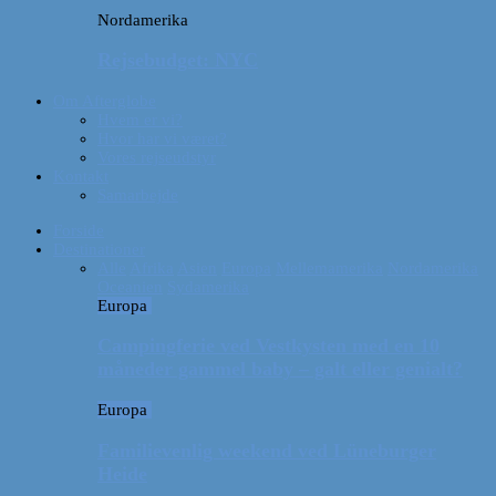
Nordamerika
Rejsebudget: NYC
Om Afterglobe
Hvem er vi?
Hvor har vi været?
Vores rejseudstyr
Kontakt
Samarbejde
Forside
Destinationer
Alle
Afrika
Asien
Europa
Mellemamerika
Nordamerika
Oceanien
Sydamerika
Europa
Campingferie ved Vestkysten med en 10
måneder gammel baby – galt eller genialt?
Europa
Familievenlig weekend ved Lüneburger
Heide