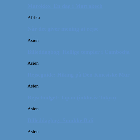
Marokko: En dag i Marrakech
Afrika
Når det giver mening at rejse
Asien
Billeddagbog: Hellige templer i Cambodja
Asien
Rejseguide: Hiking på Den Kinesiske Mur
Asien
Rejsebudget: Japan (inklusiv Tokyo)
Asien
Billeddagbog: Smukke Bali
Asien