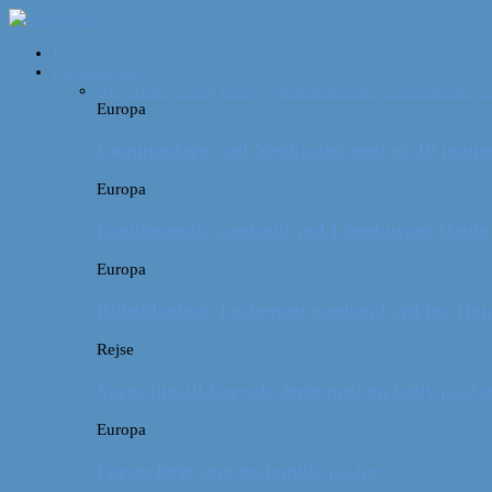
Forside
Destinationer
Alle
Afrika
Asien
Europa
Mellemamerika
Nordamerika
O
Europa
Campingferie ved Vestkysten med en 10 månede
Europa
Familievenlig weekend ved Lüneburger Heide
Europa
Billeddagbog: Forlænget weekend syd for Ha
Rejse
Vores tips til kør-selv-ferie med en baby på 2
Europa
Første ferie som en familie på tre