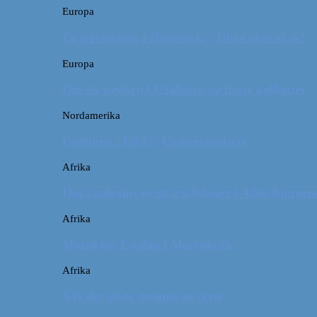
Europa
På sightseeing i Danmark // Hvad skal vi se?
Europa
Om en weekend i Aalborg og livets kolbøtter
Nordamerika
Camping i USA // Campingudstyr
Afrika
Om tandpine, te og traditioner i Atlas-bjergen
Afrika
Marokko: En dag i Marrakech
Afrika
Når det giver mening at rejse