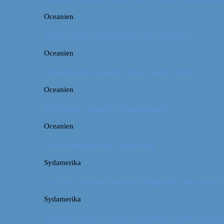
Oceanien
Første stop i Australien: Port Douglas
Oceanien
De pæneste strande i New South Wales
Oceanien
De fineste strande i Queensland
Oceanien
Tre kendetegn for Australien
Sydamerika
La Paz: Verdens højeste beliggende hovedstad
Sydamerika
Machu Picchu: Om at stå tidligt op for oplevel