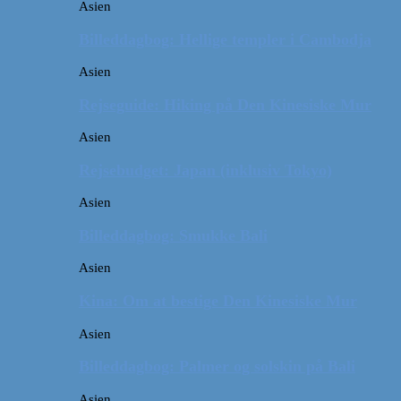
Asien
Billeddagbog: Hellige templer i Cambodja
Asien
Rejseguide: Hiking på Den Kinesiske Mur
Asien
Rejsebudget: Japan (inklusiv Tokyo)
Asien
Billeddagbog: Smukke Bali
Asien
Kina: Om at bestige Den Kinesiske Mur
Asien
Billeddagbog: Palmer og solskin på Bali
Asien