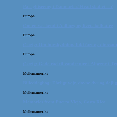
På sightseeing i Danmark // Hvad skal vi se?
Europa
Om en weekend i Aalborg og livets kolbøtter
Europa
Østrig: Om bueskydning, fuld fart og dinosaur
Europa
Østrig: Gode råd til vandreture i Alperne i Ty
Mellemamerika
Billeddagbog: Dårligt vejr, dovne dyr og dejli
Mellemamerika
Memories from Puerto Viejo, Costa Rica
Mellemamerika