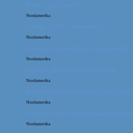
Puerto Viejo, Costa Rica
Nordamerika
Camping i USA // Campingudstyr
Nordamerika
Yellowstone National Park: En turistmagnet el
Nordamerika
Wyoming: Meget mere end Yellowstone
Nordamerika
Roadtrip i USA #4 // Wyoming: Devils Tower
Nordamerika
Roadtrip i USA #3 // South Dakota: Black Hil
Nordamerika