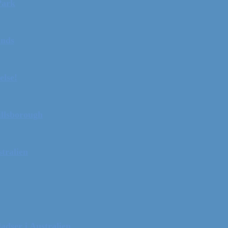
Park
ands
else!
illsborough
tralien
adser i Australien