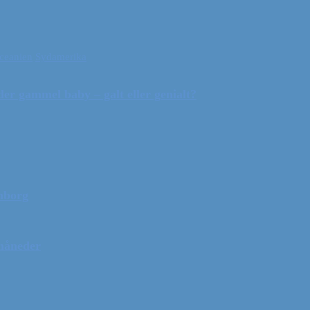
ceanien
Sydamerika
r gammel baby – galt eller genialt?
mborg
 måneder