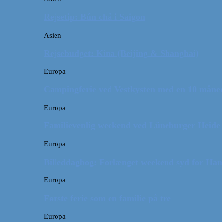
Rejsetip: Bún chả i Saigon
Asien
Rejsebudget: Kina (Beijing & Shanghai)
Europa
Campingferie ved Vestkysten med en 10 månede
Europa
Familievenlig weekend ved Lüneburger Heide
Europa
Billeddagbog: Forlænget weekend syd for Ha
Europa
Første ferie som en familie på tre
Europa