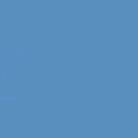
er i Tyrol
rol
ge minder