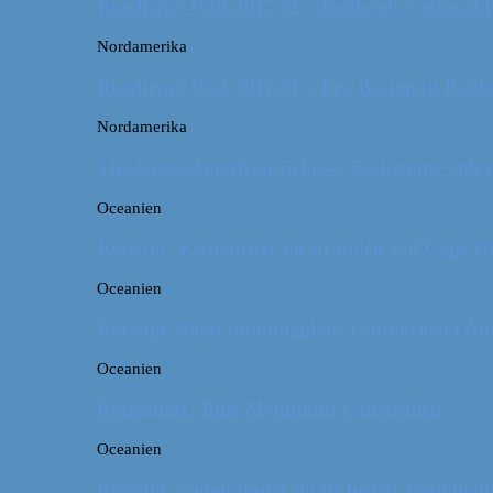
Roadtrip i USA 2017 #2 // Badlands National 
Nordamerika
Roadtrip i USA 2017 #1 // Fra Boston til Badl
Nordamerika
The Great American Eclipse: En kæmpe oplev
Oceanien
Rejsetip: Kænguruer på stranden ved Cape H
Oceanien
Rejsetip: Skøn campingplads i outbacken i Aus
Oceanien
Rejseguide: Blue Mountains i Australien
Oceanien
Rejsetip: Sådan finder du de bedste campingpl