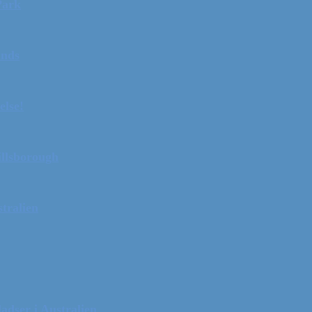
Park
ands
else!
illsborough
tralien
adser i Australien