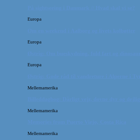
På sightseeing i Danmark // Hvad skal vi se?
Europa
Om en weekend i Aalborg og livets kolbøtter
Europa
Østrig: Om bueskydning, fuld fart og dinosaur
Europa
Østrig: Gode råd til vandreture i Alperne i Ty
Mellemamerika
Billeddagbog: Dårligt vejr, dovne dyr og dejli
Mellemamerika
Memories from Puerto Viejo, Costa Rica
Mellemamerika