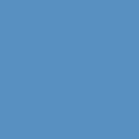
er i Tyrol
rol
ge minder