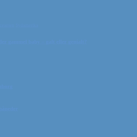
ceanien
Sydamerika
r gammel baby – galt eller genialt?
mborg
 måneder