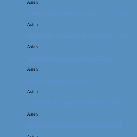
Asien
Billeddagbog: Hellige templer i Cambodja
Asien
Rejseguide: Hiking på Den Kinesiske Mur
Asien
Rejsebudget: Japan (inklusiv Tokyo)
Asien
Billeddagbog: Smukke Bali
Asien
Kina: Om at bestige Den Kinesiske Mur
Asien
Billeddagbog: Palmer og solskin på Bali
Asien