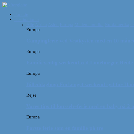
Forside
Destinationer
Alle
Afrika
Asien
Europa
Mellemamerika
Nordamerika
O
Europa
Campingferie ved Vestkysten med en 10 månede
Europa
Familievenlig weekend ved Lüneburger Heide
Europa
Billeddagbog: Forlænget weekend syd for Ha
Rejse
Vores tips til kør-selv-ferie med en baby på 2
Europa
Første ferie som en familie på tre