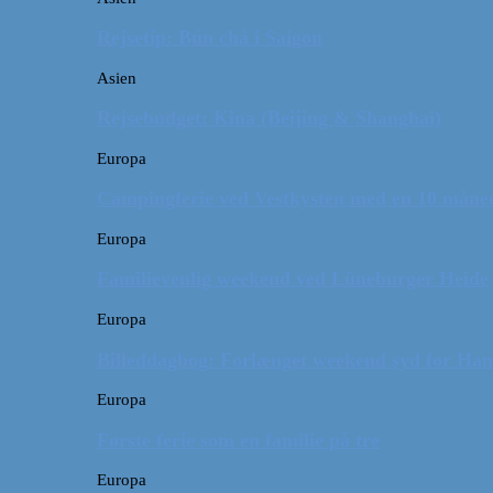
Rejsetip: Bún chả i Saigon
Asien
Rejsebudget: Kina (Beijing & Shanghai)
Europa
Campingferie ved Vestkysten med en 10 månede
Europa
Familievenlig weekend ved Lüneburger Heide
Europa
Billeddagbog: Forlænget weekend syd for Ha
Europa
Første ferie som en familie på tre
Europa