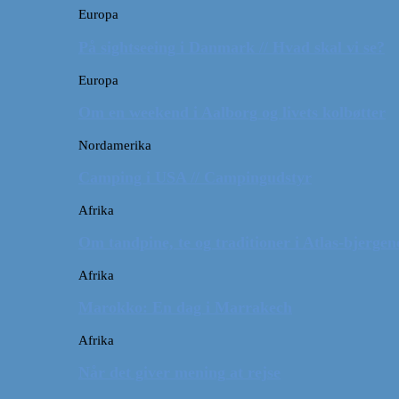
Europa
På sightseeing i Danmark // Hvad skal vi se?
Europa
Om en weekend i Aalborg og livets kolbøtter
Nordamerika
Camping i USA // Campingudstyr
Afrika
Om tandpine, te og traditioner i Atlas-bjergen
Afrika
Marokko: En dag i Marrakech
Afrika
Når det giver mening at rejse