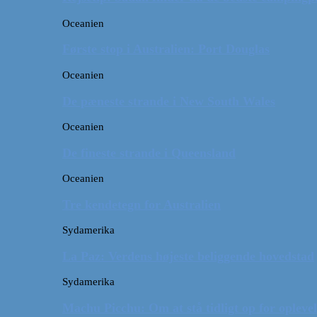
Oceanien
Første stop i Australien: Port Douglas
Oceanien
De pæneste strande i New South Wales
Oceanien
De fineste strande i Queensland
Oceanien
Tre kendetegn for Australien
Sydamerika
La Paz: Verdens højeste beliggende hovedstad
Sydamerika
Machu Picchu: Om at stå tidligt op for oplevel