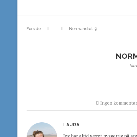
Forside
Normandiet-9
NORM
Skr
Ingen kommentar
LAURA
Jeg har altid været nysgerrig på an