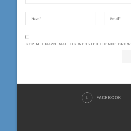
GEM MIT NAVN, MAIL OG WEBSTED I DENNE BRO
FACEBOOK