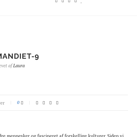
ANDIET-9
evet af
Laura
er
0
dre mennesker og fascineret af forskellige kulturer. Siden vi