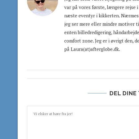
var på vores første, længere rejse i
næste eventyr i kikkerten. Nærmest
jeg ser mere eller mindre motiver ti
enten billedredigering, håndarbejde 
comfort zone. Jeg er i øvrigt den, d
på Laura(at)afterglobe.dk.
DEL DINE