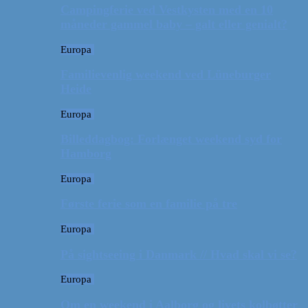
Campingferie ved Vestkysten med en 10
måneder gammel baby – galt eller genialt?
Europa
Familievenlig weekend ved Lüneburger
Heide
Europa
Billeddagbog: Forlænget weekend syd for
Hamborg
Europa
Første ferie som en familie på tre
Europa
På sightseeing i Danmark // Hvad skal vi se?
Europa
Om en weekend i Aalborg og livets kolbøtter