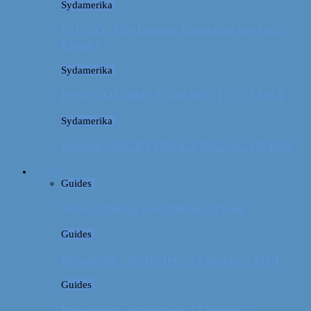
Sydamerika
CUSCO: The Former Capital of the Inca
Empire
Sydamerika
Peru: COLORFUL GRAFFITI IN LIMA
Sydamerika
Bolivia: NOGET OM LA PAZ OG HEKSE
Guides
Guides
Vores erfaring med billeje i Irland
Guides
Rejseguide: Storbyferie i London // Mad
Guides
Rejseguide: Storbyferie i London //