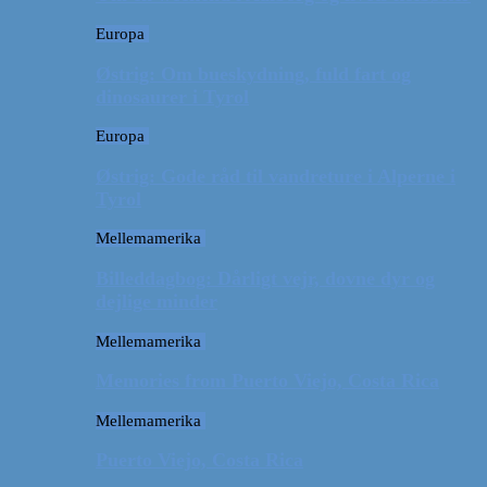
Europa
Østrig: Om bueskydning, fuld fart og
dinosaurer i Tyrol
Europa
Østrig: Gode råd til vandreture i Alperne i
Tyrol
Mellemamerika
Billeddagbog: Dårligt vejr, dovne dyr og
dejlige minder
Mellemamerika
Memories from Puerto Viejo, Costa Rica
Mellemamerika
Puerto Viejo, Costa Rica