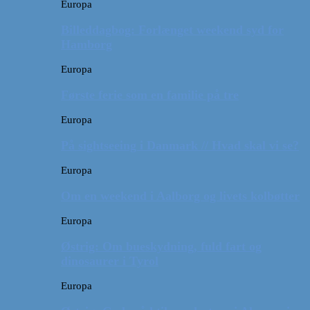
Europa
Billeddagbog: Forlænget weekend syd for
Hamborg
Europa
Første ferie som en familie på tre
Europa
På sightseeing i Danmark // Hvad skal vi se?
Europa
Om en weekend i Aalborg og livets kolbøtter
Europa
Østrig: Om bueskydning, fuld fart og
dinosaurer i Tyrol
Europa