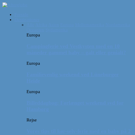
Forside
Destinationer
Alle
Afrika
Asien
Europa
Mellemamerika
Nordamerika
Oceanien
Sydamerika
Europa
Campingferie ved Vestkysten med en 10
måneder gammel baby – galt eller genialt?
Europa
Familievenlig weekend ved Lüneburger
Heide
Europa
Billeddagbog: Forlænget weekend syd for
Hamborg
Rejse
Vores tips til kør-selv-ferie med en baby på 2