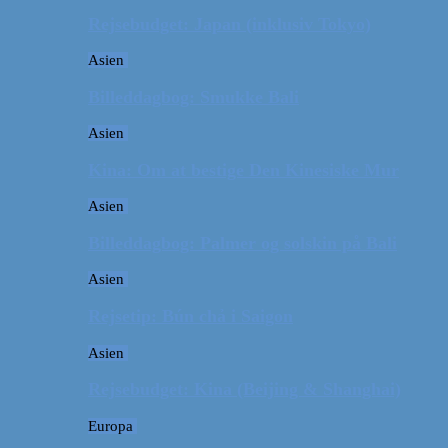
Rejsebudget: Japan (inklusiv Tokyo)
Asien
Billeddagbog: Smukke Bali
Asien
Kina: Om at bestige Den Kinesiske Mur
Asien
Billeddagbog: Palmer og solskin på Bali
Asien
Rejsetip: Bún chả i Saigon
Asien
Rejsebudget: Kina (Beijing & Shanghai)
Europa