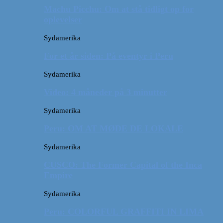
Machu Picchu: Om at stå tidligt op for
oplevelser
Sydamerika
For et år siden: På eventyr i Peru
Sydamerika
Video: 4 måneder på 3 minutter
Sydamerika
Peru: OM AT MØDE DE LOKALE
Sydamerika
CUSCO: The Former Capital of the Inca
Empire
Sydamerika
Peru: COLORFUL GRAFFITI IN LIMA