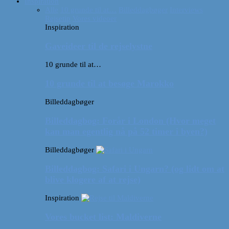
Inspiration
Alle
10 grunde til at…
Billeddagbøger
Interviews
Rejsetip
Vores videoer
Inspiration
Gaveideer til de rejselystne
10 grunde til at…
10 grunde til at besøge Marokko
Billeddagbøger
Billeddagbog: Forår i London (Hvor meget
kan man egentlig nå på 52 timer i byen?)
Billeddagbøger
Billeddagbog: Safari i Ungarn? (og lidt om at
blive klogere af at rejse)
Inspiration
Vores bucket list: Maldiverne