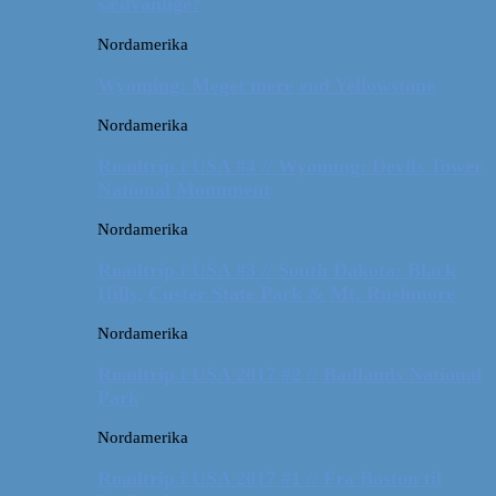
sædvanlige?
Nordamerika
Wyoming: Meget mere end Yellowstone
Nordamerika
Roadtrip i USA #4 // Wyoming: Devils Tower
National Monument
Nordamerika
Roadtrip i USA #3 // South Dakota: Black
Hills, Custer State Park & Mt. Rushmore
Nordamerika
Roadtrip i USA 2017 #2 // Badlands National
Park
Nordamerika
Roadtrip i USA 2017 #1 // Fra Boston til