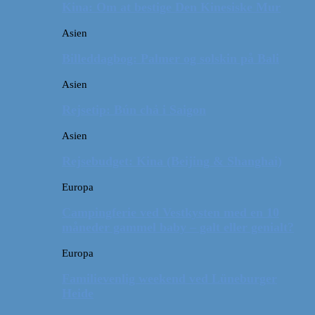
Kina: Om at bestige Den Kinesiske Mur
Asien
Billeddagbog: Palmer og solskin på Bali
Asien
Rejsetip: Bún chả i Saigon
Asien
Rejsebudget: Kina (Beijing & Shanghai)
Europa
Campingferie ved Vestkysten med en 10
måneder gammel baby – galt eller genialt?
Europa
Familievenlig weekend ved Lüneburger
Heide