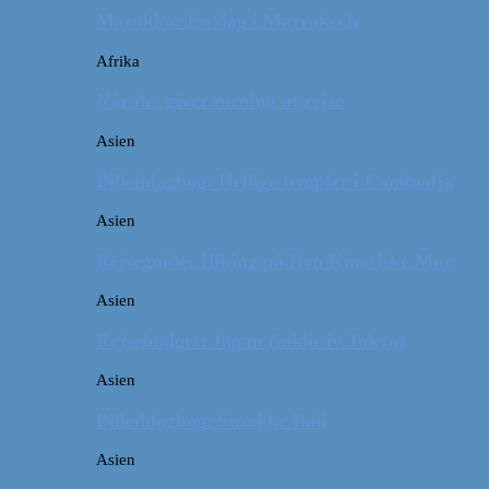
Marokko: En dag i Marrakech
Afrika
Når det giver mening at rejse
Asien
Billeddagbog: Hellige templer i Cambodja
Asien
Rejseguide: Hiking på Den Kinesiske Mur
Asien
Rejsebudget: Japan (inklusiv Tokyo)
Asien
Billeddagbog: Smukke Bali
Asien