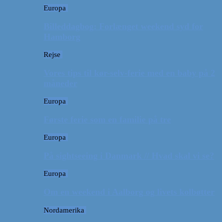
Europa
Billeddagbog: Forlænget weekend syd for
Hamborg
Rejse
Vores tips til kør-selv-ferie med en baby på 2
måneder
Europa
Første ferie som en familie på tre
Europa
På sightseeing i Danmark // Hvad skal vi se?
Europa
Om en weekend i Aalborg og livets kolbøtter
Nordamerika