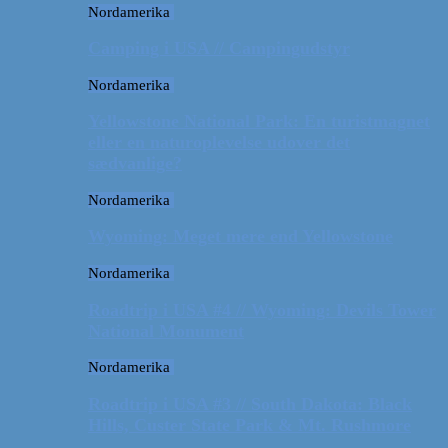
Nordamerika
Camping i USA // Campingudstyr
Nordamerika
Yellowstone National Park: En turistmagnet
eller en naturoplevelse udover det
sædvanlige?
Nordamerika
Wyoming: Meget mere end Yellowstone
Nordamerika
Roadtrip i USA #4 // Wyoming: Devils Tower
National Monument
Nordamerika
Roadtrip i USA #3 // South Dakota: Black
Hills, Custer State Park & Mt. Rushmore