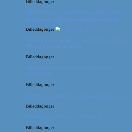
Billeddagbøger
Billeddagbog: Forår i London (Hvor meget
kan man egentlig nå på 52 timer i byen?)
Billeddagbøger
Billeddagbog: Safari i Ungarn? (og lidt om at
blive klogere af at rejse)
Billeddagbøger
Billeddagbog: Udsigt over Budapest fra
Gellert Hill
Billeddagbøger
Billed- og rejsedagbog: Afslapning i Ungarn
Billeddagbøger
Billeddagbog: Efterår i München
Billeddagbøger