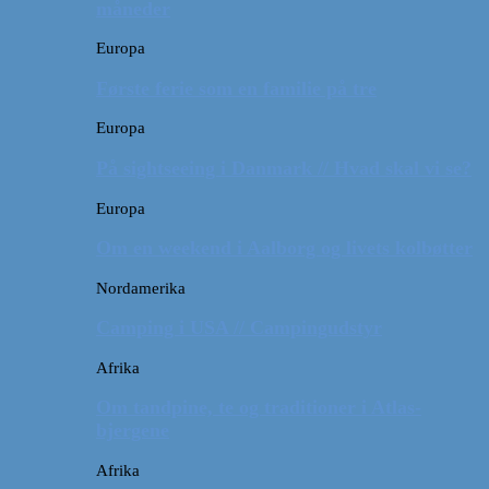
måneder
Europa
Første ferie som en familie på tre
Europa
På sightseeing i Danmark // Hvad skal vi se?
Europa
Om en weekend i Aalborg og livets kolbøtter
Nordamerika
Camping i USA // Campingudstyr
Afrika
Om tandpine, te og traditioner i Atlas-
bjergene
Afrika