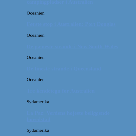
campingpladser i Australien
Oceanien
Første stop i Australien: Port Douglas
Oceanien
De pæneste strande i New South Wales
Oceanien
De fineste strande i Queensland
Oceanien
Tre kendetegn for Australien
Sydamerika
La Paz: Verdens højeste beliggende
hovedstad
Sydamerika