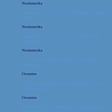
Nordamerika
Roadtrip i USA 2017 #2 // Badlands National
Park
Nordamerika
Roadtrip i USA 2017 #1 // Fra Boston til
Badlands
Nordamerika
The Great American Eclipse: En kæmpe
oplevelse!
Oceanien
Rejsetip: Kænguruer på stranden ved Cape
Hillsborough
Oceanien
Rejsetip: Skøn campingplads i outbacken i
Australien