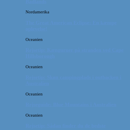
Badlands
Nordamerika
The Great American Eclipse: En kæmpe
oplevelse!
Oceanien
Rejsetip: Kænguruer på stranden ved Cape
Hillsborough
Oceanien
Rejsetip: Skøn campingplads i outbacken i
Australien
Oceanien
Rejseguide: Blue Mountains i Australien
Oceanien
Rejsetip: Sådan finder du de bedste