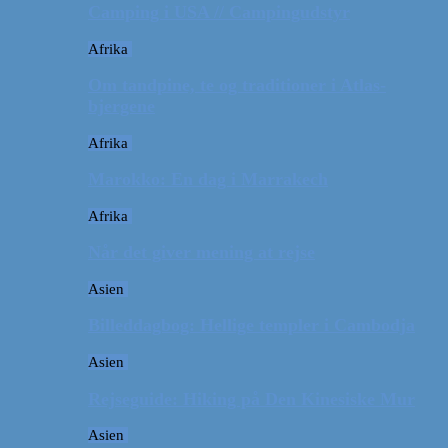
Camping i USA // Campingudstyr
Afrika
Om tandpine, te og traditioner i Atlas-
bjergene
Afrika
Marokko: En dag i Marrakech
Afrika
Når det giver mening at rejse
Asien
Billeddagbog: Hellige templer i Cambodja
Asien
Rejseguide: Hiking på Den Kinesiske Mur
Asien