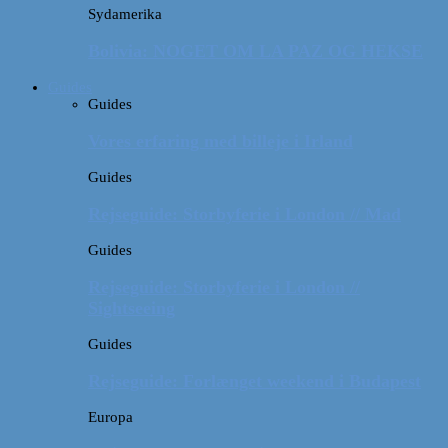
Sydamerika
Bolivia: NOGET OM LA PAZ OG HEKSE
Guides
Guides
Vores erfaring med billeje i Irland
Guides
Rejseguide: Storbyferie i London // Mad
Guides
Rejseguide: Storbyferie i London //
Sightseeing
Guides
Rejseguide: Forlænget weekend i Budapest
Europa