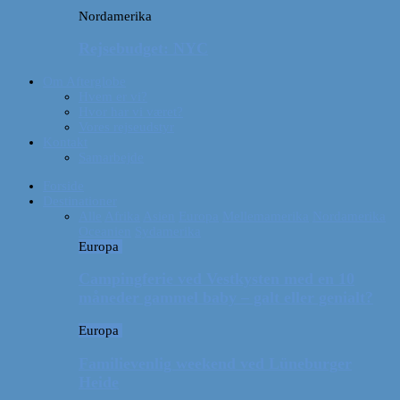
Nordamerika
Rejsebudget: NYC
Om Afterglobe
Hvem er vi?
Hvor har vi været?
Vores rejseudstyr
Kontakt
Samarbejde
Forside
Destinationer
Alle
Afrika
Asien
Europa
Mellemamerika
Nordamerika
Oceanien
Sydamerika
Europa
Campingferie ved Vestkysten med en 10
måneder gammel baby – galt eller genialt?
Europa
Familievenlig weekend ved Lüneburger
Heide