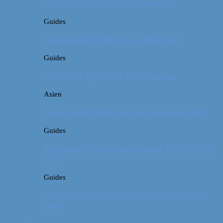
Guide: Julemarkeder i Hamborg
Guides
Rejseguide: Storbyferie i München
Guides
Guide: Få hjælp ved flyforsinkelse
Asien
Rejseguide: Hiking på Den Kinesiske Mur
Guides
Rejseguide: Vores anbefalinger til New York
City
Guides
Guide: Sådan finder du den bedste plads i
flyet