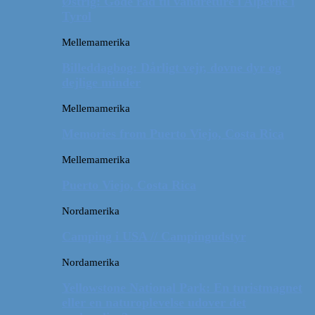
Østrig: Gode råd til vandreture i Alperne i
Tyrol
Mellemamerika
Billeddagbog: Dårligt vejr, dovne dyr og
dejlige minder
Mellemamerika
Memories from Puerto Viejo, Costa Rica
Mellemamerika
Puerto Viejo, Costa Rica
Nordamerika
Camping i USA // Campingudstyr
Nordamerika
Yellowstone National Park: En turistmagnet
eller en naturoplevelse udover det