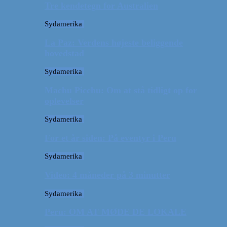
Tre kendetegn for Australien
Sydamerika
La Paz: Verdens højeste beliggende
hovedstad
Sydamerika
Machu Picchu: Om at stå tidligt op for
oplevelser
Sydamerika
For et år siden: På eventyr i Peru
Sydamerika
Video: 4 måneder på 3 minutter
Sydamerika
Peru: OM AT MØDE DE LOKALE