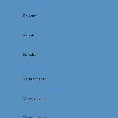
Rejsetip: Skøn campingplads i outbacken i
Australien
Rejsetip
Rejsetip: Izmailovsky Market i Moskva
Rejsetip
Rejsetip: Bún chả i Saigon
Rejsetip
Rejsetip: Det bedste georgiske mad i Skt.
Petersborg
Vores videoer
Video: En timelapse fra Seoul
Vores videoer
Video: 4 måneder på 3 minutter
Vores videoer