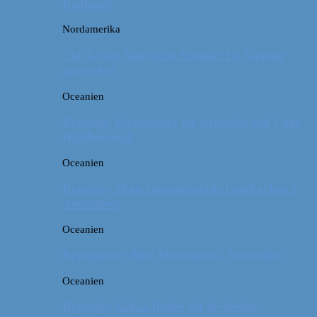
Badlands
Nordamerika
The Great American Eclipse: En kæmpe
oplevelse!
Oceanien
Rejsetip: Kænguruer på stranden ved Cape
Hillsborough
Oceanien
Rejsetip: Skøn campingplads i outbacken i
Australien
Oceanien
Rejseguide: Blue Mountains i Australien
Oceanien
Rejsetip: Sådan finder du de bedste