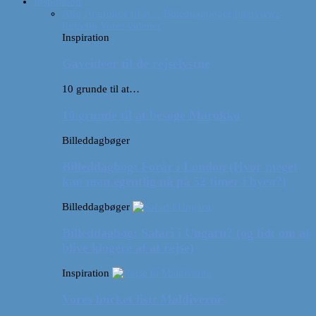
Inspiration
Alle
10 grunde til at…
Billeddagbøger
Interviews
Rejsetip
Vores videoer
Inspiration
Gaveideer til de rejselystne
10 grunde til at…
10 grunde til at besøge Marokko
Billeddagbøger
Billeddagbog: Forår i London (Hvor meget
kan man egentlig nå på 52 timer i byen?)
Billeddagbøger
Billeddagbog: Safari i Ungarn? (og lidt om at
blive klogere af at rejse)
Inspiration
Vores bucket list: Maldiverne