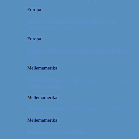
Europa
Østrig: Om bueskydning, fuld fart og
dinosaurer i Tyrol
Europa
Østrig: Gode råd til vandreture i Alperne i
Tyrol
Mellemamerika
Billeddagbog: Dårligt vejr, dovne dyr og
dejlige minder
Mellemamerika
Memories from Puerto Viejo, Costa Rica
Mellemamerika
Puerto Viejo, Costa Rica