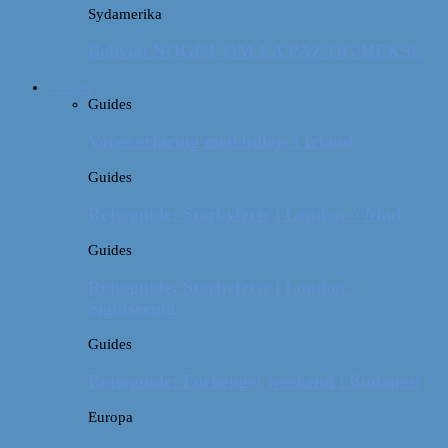
Sydamerika
Bolivia: NOGET OM LA PAZ OG HEKSE
Guides
Guides
Vores erfaring med billeje i Irland
Guides
Rejseguide: Storbyferie i London // Mad
Guides
Rejseguide: Storbyferie i London //
Sightseeing
Guides
Rejseguide: Forlænget weekend i Budapest
Europa