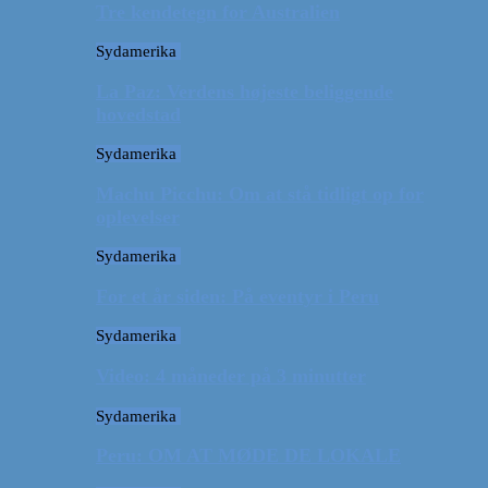
Tre kendetegn for Australien
Sydamerika
La Paz: Verdens højeste beliggende
hovedstad
Sydamerika
Machu Picchu: Om at stå tidligt op for
oplevelser
Sydamerika
For et år siden: På eventyr i Peru
Sydamerika
Video: 4 måneder på 3 minutter
Sydamerika
Peru: OM AT MØDE DE LOKALE