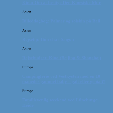
Kina: Om at bestige Den Kinesiske Mur
Asien
Billeddagbog: Palmer og solskin på Bali
Asien
Rejsetip: Bún chả i Saigon
Asien
Rejsebudget: Kina (Beijing & Shanghai)
Europa
Campingferie ved Vestkysten med en 10
måneder gammel baby – galt eller genialt?
Europa
Familievenlig weekend ved Lüneburger
Heide