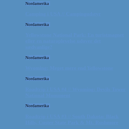
Nordamerika
Camping i USA // Campingudstyr
Nordamerika
Yellowstone National Park: En turistmagnet
eller en naturoplevelse udover det
sædvanlige?
Nordamerika
Wyoming: Meget mere end Yellowstone
Nordamerika
Roadtrip i USA #4 // Wyoming: Devils Tower
National Monument
Nordamerika
Roadtrip i USA #3 // South Dakota: Black
Hills, Custer State Park & Mt. Rushmore