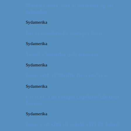
Machu Picchu: Om at stå tidligt op for
oplevelser
Sydamerika
For et år siden: På eventyr i Peru
Sydamerika
Video: 4 måneder på 3 minutter
Sydamerika
Peru: OM AT MØDE DE LOKALE
Sydamerika
CUSCO: The Former Capital of the Inca
Empire
Sydamerika
Peru: COLORFUL GRAFFITI IN LIMA