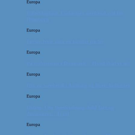
Europa
Billeddagbog: Forlænget weekend syd for
Hamborg
Europa
Første ferie som en familie på tre
Europa
På sightseeing i Danmark // Hvad skal vi se?
Europa
Om en weekend i Aalborg og livets kolbøtter
Europa
Østrig: Om bueskydning, fuld fart og
dinosaurer i Tyrol
Europa