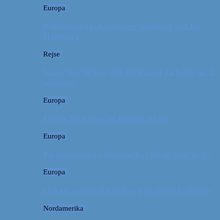
Europa
Billeddagbog: Forlænget weekend syd for
Hamborg
Rejse
Vores tips til kør-selv-ferie med en baby på 2
måneder
Europa
Første ferie som en familie på tre
Europa
På sightseeing i Danmark // Hvad skal vi se?
Europa
Om en weekend i Aalborg og livets kolbøtter
Nordamerika