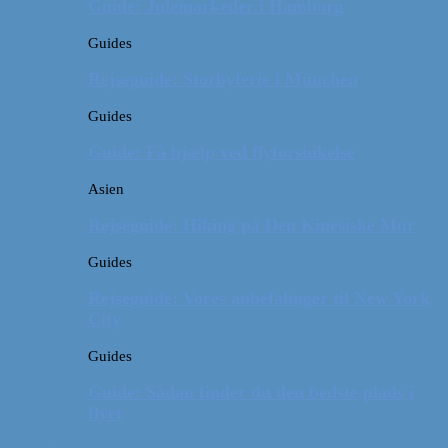
Guide: Julemarkeder i Hamborg
Guides
Rejseguide: Storbyferie i München
Guides
Guide: Få hjælp ved flyforsinkelse
Asien
Rejseguide: Hiking på Den Kinesiske Mur
Guides
Rejseguide: Vores anbefalinger til New York
City
Guides
Guide: Sådan finder du den bedste plads i
flyet