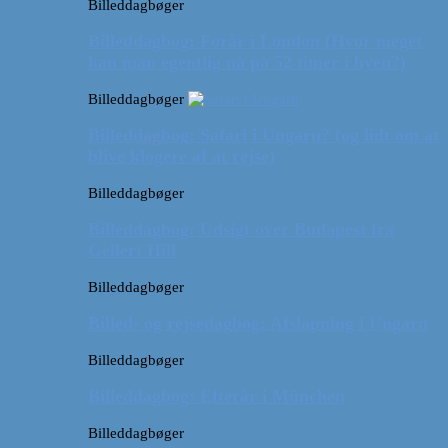
Billeddagbøger
Billeddagbog: Forår i London (Hvor meget
kan man egentlig nå på 52 timer i byen?)
Billeddagbøger
Billeddagbog: Safari i Ungarn? (og lidt om at
blive klogere af at rejse)
Billeddagbøger
Billeddagbog: Udsigt over Budapest fra
Gellert Hill
Billeddagbøger
Billed- og rejsedagbog: Afslapning i Ungarn
Billeddagbøger
Billeddagbog: Efterår i München
Billeddagbøger