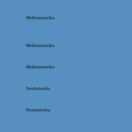
Østrig: Gode råd til vandreture i Alperne i
Tyrol
Mellemamerika
Billeddagbog: Dårligt vejr, dovne dyr og
dejlige minder
Mellemamerika
Memories from Puerto Viejo, Costa Rica
Mellemamerika
Puerto Viejo, Costa Rica
Nordamerika
Camping i USA // Campingudstyr
Nordamerika
Yellowstone National Park: En turistmagnet
eller en naturoplevelse udover det