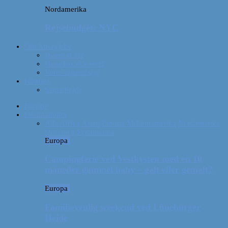
Nordamerika
Rejsebudget: NYC
Om Afterglobe
Hvem er vi?
Hvor har vi været?
Vores rejseudstyr
Kontakt
Samarbejde
Forside
Destinationer
Alle
Afrika
Asien
Europa
Mellemamerika
Nordamerika
Oceanien
Sydamerika
Europa
Campingferie ved Vestkysten med en 10
måneder gammel baby – galt eller genialt?
Europa
Familievenlig weekend ved Lüneburger
Heide