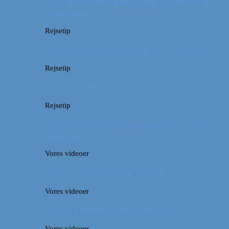
Rejsetip: Skøn campingplads i outbacken i
Australien
Rejsetip
Rejsetip: Izmailovsky Market i Moskva
Rejsetip
Rejsetip: Bún chả i Saigon
Rejsetip
Rejsetip: Det bedste georgiske mad i Skt.
Petersborg
Vores videoer
Video: En timelapse fra Seoul
Vores videoer
Video: 4 måneder på 3 minutter
Vores videoer