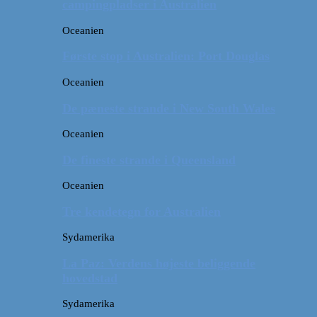
campingpladser i Australien
Oceanien
Første stop i Australien: Port Douglas
Oceanien
De pæneste strande i New South Wales
Oceanien
De fineste strande i Queensland
Oceanien
Tre kendetegn for Australien
Sydamerika
La Paz: Verdens højeste beliggende
hovedstad
Sydamerika