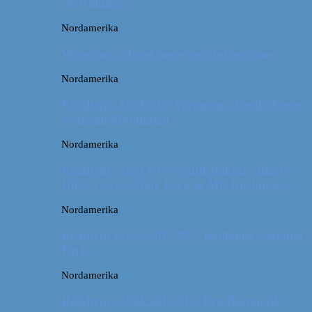
sædvanlige?
Nordamerika
Wyoming: Meget mere end Yellowstone
Nordamerika
Roadtrip i USA #4 // Wyoming: Devils Tower
National Monument
Nordamerika
Roadtrip i USA #3 // South Dakota: Black
Hills, Custer State Park & Mt. Rushmore
Nordamerika
Roadtrip i USA 2017 #2 // Badlands National
Park
Nordamerika
Roadtrip i USA 2017 #1 // Fra Boston til