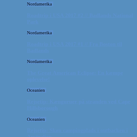
Nordamerika
Roadtrip i USA 2017 #2 // Badlands National
Park
Nordamerika
Roadtrip i USA 2017 #1 // Fra Boston til
Badlands
Nordamerika
The Great American Eclipse: En kæmpe
oplevelse!
Oceanien
Rejsetip: Kænguruer på stranden ved Cape
Hillsborough
Oceanien
Rejsetip: Skøn campingplads i outbacken i
Australien