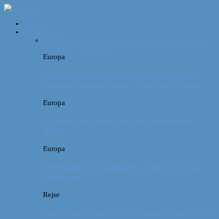
Forside
Destinationer
Alle
Afrika
Asien
Europa
Mellemamerika
Nordamerika
Oceanien
Sydamerika
Europa
Campingferie ved Vestkysten med en 10
måneder gammel baby – galt eller genialt?
Europa
Familievenlig weekend ved Lüneburger
Heide
Europa
Billeddagbog: Forlænget weekend syd for
Hamborg
Rejse
Vores tips til kør-selv-ferie med en baby på 2