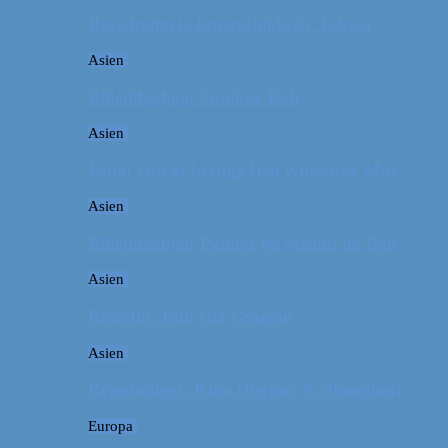
Rejsebudget: Japan (inklusiv Tokyo)
Asien
Billeddagbog: Smukke Bali
Asien
Kina: Om at bestige Den Kinesiske Mur
Asien
Billeddagbog: Palmer og solskin på Bali
Asien
Rejsetip: Bún chả i Saigon
Asien
Rejsebudget: Kina (Beijing & Shanghai)
Europa