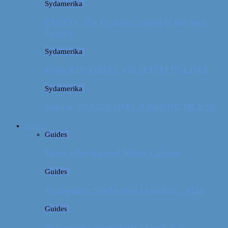
Sydamerika
CUSCO: The Former Capital of the Inca
Empire
Sydamerika
Peru: COLORFUL GRAFFITI IN LIMA
Sydamerika
Bolivia: NOGET OM LA PAZ OG HEKSE
Guides
Guides
Vores erfaring med billeje i Irland
Guides
Rejseguide: Storbyferie i London // Mad
Guides
Rejseguide: Storbyferie i London //