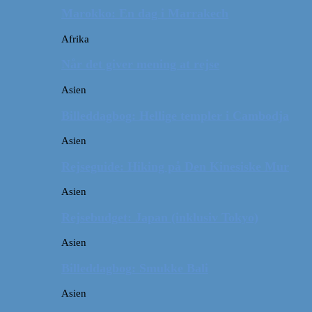
Marokko: En dag i Marrakech
Afrika
Når det giver mening at rejse
Asien
Billeddagbog: Hellige templer i Cambodja
Asien
Rejseguide: Hiking på Den Kinesiske Mur
Asien
Rejsebudget: Japan (inklusiv Tokyo)
Asien
Billeddagbog: Smukke Bali
Asien