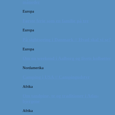
måneder
Europa
Første ferie som en familie på tre
Europa
På sightseeing i Danmark // Hvad skal vi se?
Europa
Om en weekend i Aalborg og livets kolbøtter
Nordamerika
Camping i USA // Campingudstyr
Afrika
Om tandpine, te og traditioner i Atlas-
bjergene
Afrika