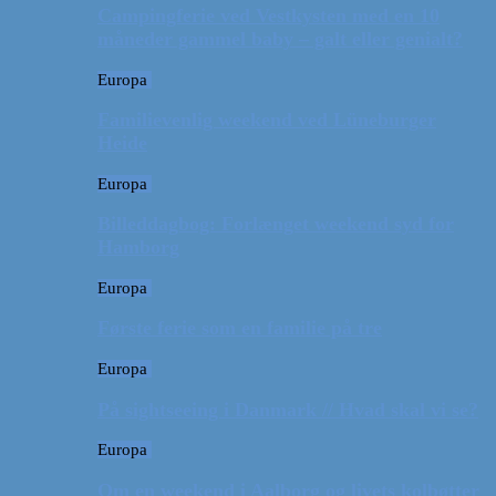
Campingferie ved Vestkysten med en 10
måneder gammel baby – galt eller genialt?
Europa
Familievenlig weekend ved Lüneburger
Heide
Europa
Billeddagbog: Forlænget weekend syd for
Hamborg
Europa
Første ferie som en familie på tre
Europa
På sightseeing i Danmark // Hvad skal vi se?
Europa
Om en weekend i Aalborg og livets kolbøtter