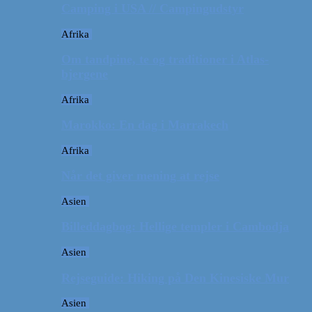
Camping i USA // Campingudstyr
Afrika
Om tandpine, te og traditioner i Atlas-
bjergene
Afrika
Marokko: En dag i Marrakech
Afrika
Når det giver mening at rejse
Asien
Billeddagbog: Hellige templer i Cambodja
Asien
Rejseguide: Hiking på Den Kinesiske Mur
Asien