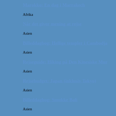
Marokko: En dag i Marrakech
Afrika
Når det giver mening at rejse
Asien
Billeddagbog: Hellige templer i Cambodja
Asien
Rejseguide: Hiking på Den Kinesiske Mur
Asien
Rejsebudget: Japan (inklusiv Tokyo)
Asien
Billeddagbog: Smukke Bali
Asien