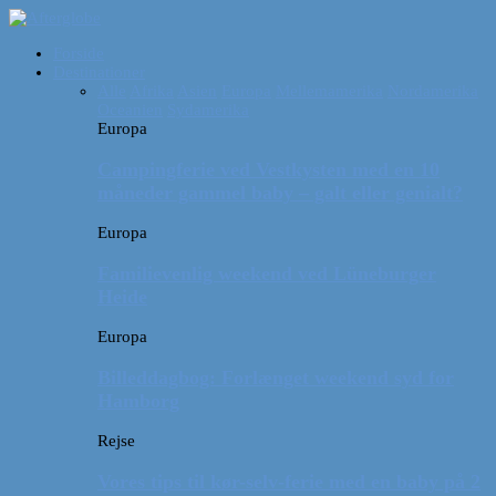
Forside
Destinationer
Alle
Afrika
Asien
Europa
Mellemamerika
Nordamerika
Oceanien
Sydamerika
Europa
Campingferie ved Vestkysten med en 10
måneder gammel baby – galt eller genialt?
Europa
Familievenlig weekend ved Lüneburger
Heide
Europa
Billeddagbog: Forlænget weekend syd for
Hamborg
Rejse
Vores tips til kør-selv-ferie med en baby på 2