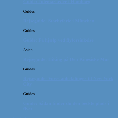
Guide: Julemarkeder i Hamborg
Guides
Rejseguide: Storbyferie i München
Guides
Guide: Få hjælp ved flyforsinkelse
Asien
Rejseguide: Hiking på Den Kinesiske Mur
Guides
Rejseguide: Vores anbefalinger til New York
City
Guides
Guide: Sådan finder du den bedste plads i
flyet