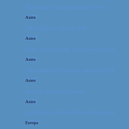
Rejsebudget: Japan (inklusiv Tokyo)
Asien
Billeddagbog: Smukke Bali
Asien
Kina: Om at bestige Den Kinesiske Mur
Asien
Billeddagbog: Palmer og solskin på Bali
Asien
Rejsetip: Bún chả i Saigon
Asien
Rejsebudget: Kina (Beijing & Shanghai)
Europa