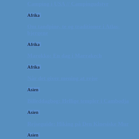
Camping i USA // Campingudstyr
Afrika
Om tandpine, te og traditioner i Atlas-
bjergene
Afrika
Marokko: En dag i Marrakech
Afrika
Når det giver mening at rejse
Asien
Billeddagbog: Hellige templer i Cambodja
Asien
Rejseguide: Hiking på Den Kinesiske Mur
Asien