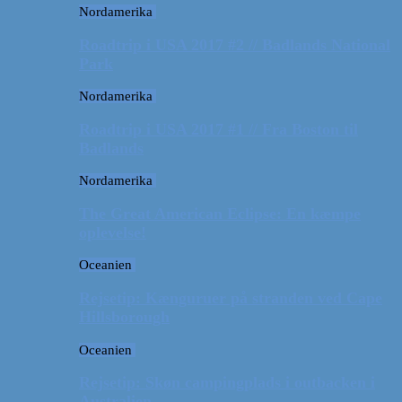
Nordamerika
Roadtrip i USA 2017 #2 // Badlands National
Park
Nordamerika
Roadtrip i USA 2017 #1 // Fra Boston til
Badlands
Nordamerika
The Great American Eclipse: En kæmpe
oplevelse!
Oceanien
Rejsetip: Kænguruer på stranden ved Cape
Hillsborough
Oceanien
Rejsetip: Skøn campingplads i outbacken i
Australien