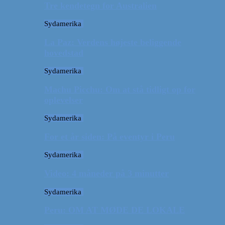
Tre kendetegn for Australien
Sydamerika
La Paz: Verdens højeste beliggende
hovedstad
Sydamerika
Machu Picchu: Om at stå tidligt op for
oplevelser
Sydamerika
For et år siden: På eventyr i Peru
Sydamerika
Video: 4 måneder på 3 minutter
Sydamerika
Peru: OM AT MØDE DE LOKALE