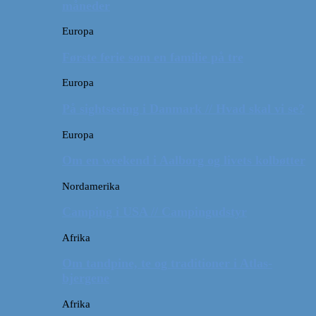
måneder
Europa
Første ferie som en familie på tre
Europa
På sightseeing i Danmark // Hvad skal vi se?
Europa
Om en weekend i Aalborg og livets kolbøtter
Nordamerika
Camping i USA // Campingudstyr
Afrika
Om tandpine, te og traditioner i Atlas-
bjergene
Afrika