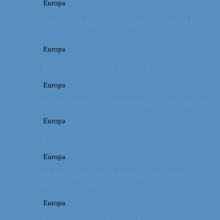
Europa
Billeddagbog: Forlænget weekend syd for
Hamborg
Europa
Første ferie som en familie på tre
Europa
På sightseeing i Danmark // Hvad skal vi se?
Europa
Om en weekend i Aalborg og livets kolbøtter
Europa
Østrig: Om bueskydning, fuld fart og
dinosaurer i Tyrol
Europa