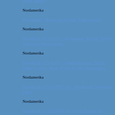
sædvanlige?
Nordamerika
Wyoming: Meget mere end Yellowstone
Nordamerika
Roadtrip i USA #4 // Wyoming: Devils Tower
National Monument
Nordamerika
Roadtrip i USA #3 // South Dakota: Black
Hills, Custer State Park & Mt. Rushmore
Nordamerika
Roadtrip i USA 2017 #2 // Badlands National
Park
Nordamerika
Roadtrip i USA 2017 #1 // Fra Boston til