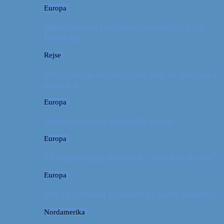
Europa
Billeddagbog: Forlænget weekend syd for
Hamborg
Rejse
Vores tips til kør-selv-ferie med en baby på 2
måneder
Europa
Første ferie som en familie på tre
Europa
På sightseeing i Danmark // Hvad skal vi se?
Europa
Om en weekend i Aalborg og livets kolbøtter
Nordamerika