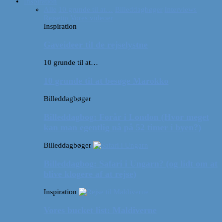
Inspiration
Alle
10 grunde til at…
Billeddagbøger
Interviews
Rejsetip
Vores videoer
Inspiration
Gaveideer til de rejselystne
10 grunde til at…
10 grunde til at besøge Marokko
Billeddagbøger
Billeddagbog: Forår i London (Hvor meget
kan man egentlig nå på 52 timer i byen?)
Billeddagbøger
Billeddagbog: Safari i Ungarn? (og lidt om at
blive klogere af at rejse)
Inspiration
Vores bucket list: Maldiverne