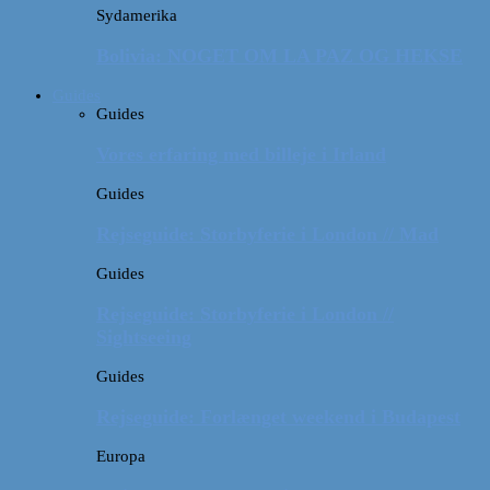
Sydamerika
Bolivia: NOGET OM LA PAZ OG HEKSE
Guides
Guides
Vores erfaring med billeje i Irland
Guides
Rejseguide: Storbyferie i London // Mad
Guides
Rejseguide: Storbyferie i London //
Sightseeing
Guides
Rejseguide: Forlænget weekend i Budapest
Europa