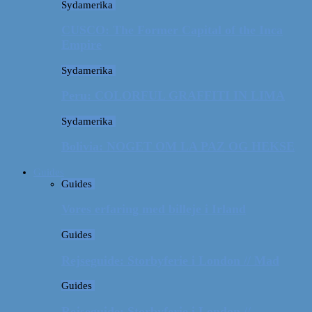
Sydamerika
CUSCO: The Former Capital of the Inca
Empire
Sydamerika
Peru: COLORFUL GRAFFITI IN LIMA
Sydamerika
Bolivia: NOGET OM LA PAZ OG HEKSE
Guides
Guides
Vores erfaring med billeje i Irland
Guides
Rejseguide: Storbyferie i London // Mad
Guides
Rejseguide: Storbyferie i London //