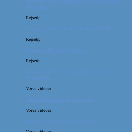
Rejsetip: Skøn campingplads i outbacken i
Australien
Rejsetip
Rejsetip: Izmailovsky Market i Moskva
Rejsetip
Rejsetip: Bún chả i Saigon
Rejsetip
Rejsetip: Det bedste georgiske mad i Skt.
Petersborg
Vores videoer
Video: En timelapse fra Seoul
Vores videoer
Video: 4 måneder på 3 minutter
Vores videoer