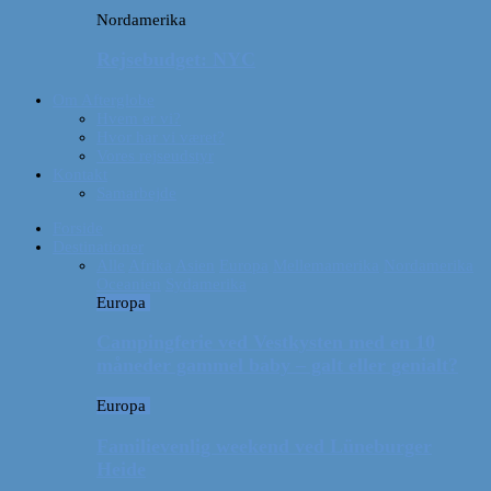
Nordamerika
Rejsebudget: NYC
Om Afterglobe
Hvem er vi?
Hvor har vi været?
Vores rejseudstyr
Kontakt
Samarbejde
Forside
Destinationer
Alle
Afrika
Asien
Europa
Mellemamerika
Nordamerika
Oceanien
Sydamerika
Europa
Campingferie ved Vestkysten med en 10
måneder gammel baby – galt eller genialt?
Europa
Familievenlig weekend ved Lüneburger
Heide