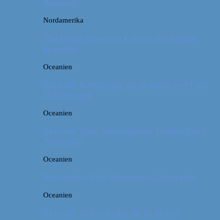
Badlands
Nordamerika
The Great American Eclipse: En kæmpe
oplevelse!
Oceanien
Rejsetip: Kænguruer på stranden ved Cape
Hillsborough
Oceanien
Rejsetip: Skøn campingplads i outbacken i
Australien
Oceanien
Rejseguide: Blue Mountains i Australien
Oceanien
Rejsetip: Sådan finder du de bedste