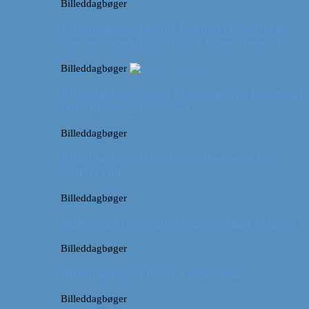
Billeddagbøger
Billeddagbog: Forår i London (Hvor meget
kan man egentlig nå på 52 timer i byen?)
Billeddagbøger
Billeddagbog: Safari i Ungarn? (og lidt om at
blive klogere af at rejse)
Billeddagbøger
Billeddagbog: Udsigt over Budapest fra
Gellert Hill
Billeddagbøger
Billed- og rejsedagbog: Afslapning i Ungarn
Billeddagbøger
Billeddagbog: Efterår i München
Billeddagbøger