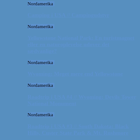
Nordamerika
Camping i USA // Campingudstyr
Nordamerika
Yellowstone National Park: En turistmagnet
eller en naturoplevelse udover det
sædvanlige?
Nordamerika
Wyoming: Meget mere end Yellowstone
Nordamerika
Roadtrip i USA #4 // Wyoming: Devils Tower
National Monument
Nordamerika
Roadtrip i USA #3 // South Dakota: Black
Hills, Custer State Park & Mt. Rushmore