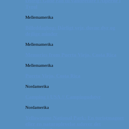
Østrig: Gode råd til vandreture i Alperne i
Tyrol
Mellemamerika
Billeddagbog: Dårligt vejr, dovne dyr og
dejlige minder
Mellemamerika
Memories from Puerto Viejo, Costa Rica
Mellemamerika
Puerto Viejo, Costa Rica
Nordamerika
Camping i USA // Campingudstyr
Nordamerika
Yellowstone National Park: En turistmagnet
eller en naturoplevelse udover det