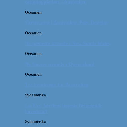
campingpladser i Australien
Oceanien
Første stop i Australien: Port Douglas
Oceanien
De pæneste strande i New South Wales
Oceanien
De fineste strande i Queensland
Oceanien
Tre kendetegn for Australien
Sydamerika
La Paz: Verdens højeste beliggende
hovedstad
Sydamerika