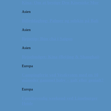
Kina: Om at bestige Den Kinesiske Mur
Asien
Billeddagbog: Palmer og solskin på Bali
Asien
Rejsetip: Bún chả i Saigon
Asien
Rejsebudget: Kina (Beijing & Shanghai)
Europa
Campingferie ved Vestkysten med en 10
måneder gammel baby – galt eller genialt?
Europa
Familievenlig weekend ved Lüneburger
Heide