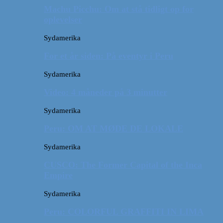
Machu Picchu: Om at stå tidligt op for
oplevelser
Sydamerika
For et år siden: På eventyr i Peru
Sydamerika
Video: 4 måneder på 3 minutter
Sydamerika
Peru: OM AT MØDE DE LOKALE
Sydamerika
CUSCO: The Former Capital of the Inca
Empire
Sydamerika
Peru: COLORFUL GRAFFITI IN LIMA