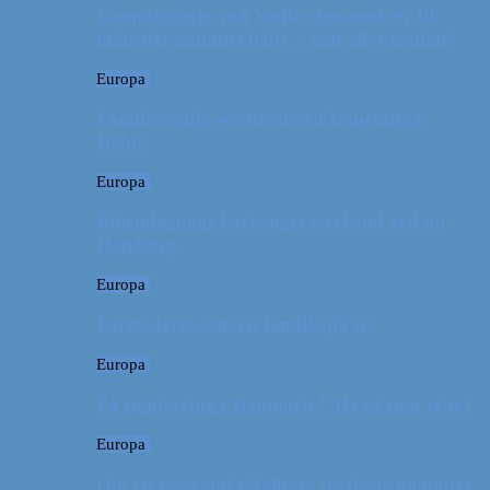
Campingferie ved Vestkysten med en 10
måneder gammel baby – galt eller genialt?
Europa
Familievenlig weekend ved Lüneburger
Heide
Europa
Billeddagbog: Forlænget weekend syd for
Hamborg
Europa
Første ferie som en familie på tre
Europa
På sightseeing i Danmark // Hvad skal vi se?
Europa
Om en weekend i Aalborg og livets kolbøtter