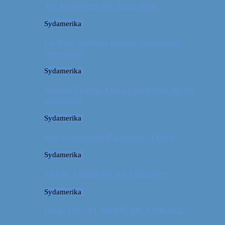
Tre kendetegn for Australien
Sydamerika
La Paz: Verdens højeste beliggende
hovedstad
Sydamerika
Machu Picchu: Om at stå tidligt op for
oplevelser
Sydamerika
For et år siden: På eventyr i Peru
Sydamerika
Video: 4 måneder på 3 minutter
Sydamerika
Peru: OM AT MØDE DE LOKALE