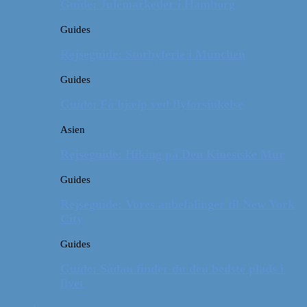
Guide: Julemarkeder i Hamborg
Guides
Rejseguide: Storbyferie i München
Guides
Guide: Få hjælp ved flyforsinkelse
Asien
Rejseguide: Hiking på Den Kinesiske Mur
Guides
Rejseguide: Vores anbefalinger til New York
City
Guides
Guide: Sådan finder du den bedste plads i
flyet