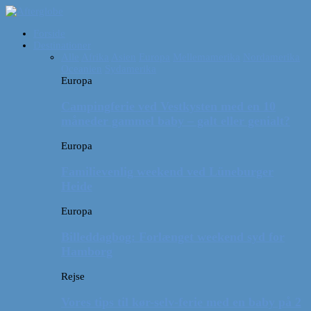
Forside
Destinationer
Alle
Afrika
Asien
Europa
Mellemamerika
Nordamerika
Oceanien
Sydamerika
Europa
Campingferie ved Vestkysten med en 10
måneder gammel baby – galt eller genialt?
Europa
Familievenlig weekend ved Lüneburger
Heide
Europa
Billeddagbog: Forlænget weekend syd for
Hamborg
Rejse
Vores tips til kør-selv-ferie med en baby på 2