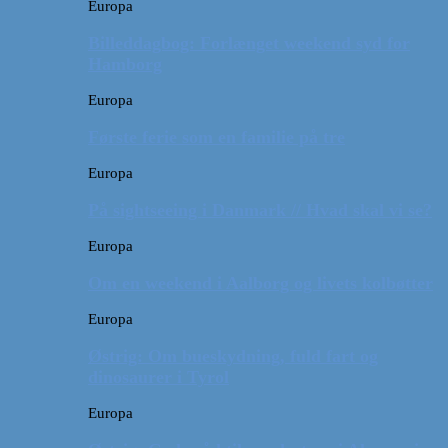
Europa
Billeddagbog: Forlænget weekend syd for
Hamborg
Europa
Første ferie som en familie på tre
Europa
På sightseeing i Danmark // Hvad skal vi se?
Europa
Om en weekend i Aalborg og livets kolbøtter
Europa
Østrig: Om bueskydning, fuld fart og
dinosaurer i Tyrol
Europa