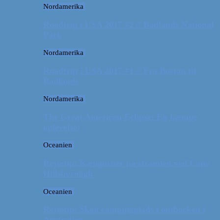
Nordamerika
Roadtrip i USA 2017 #2 // Badlands National
Park
Nordamerika
Roadtrip i USA 2017 #1 // Fra Boston til
Badlands
Nordamerika
The Great American Eclipse: En kæmpe
oplevelse!
Oceanien
Rejsetip: Kænguruer på stranden ved Cape
Hillsborough
Oceanien
Rejsetip: Skøn campingplads i outbacken i
Australien