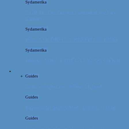
Sydamerika
CUSCO: The Former Capital of the Inca
Empire
Sydamerika
Peru: COLORFUL GRAFFITI IN LIMA
Sydamerika
Bolivia: NOGET OM LA PAZ OG HEKSE
Guides
Guides
Vores erfaring med billeje i Irland
Guides
Rejseguide: Storbyferie i London // Mad
Guides
Rejseguide: Storbyferie i London //