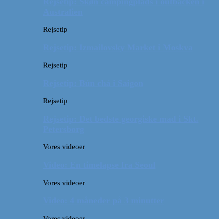
Rejsetip: Skøn campingplads i outbacken i
Australien
Rejsetip
Rejsetip: Izmailovsky Market i Moskva
Rejsetip
Rejsetip: Bún chả i Saigon
Rejsetip
Rejsetip: Det bedste georgiske mad i Skt.
Petersborg
Vores videoer
Video: En timelapse fra Seoul
Vores videoer
Video: 4 måneder på 3 minutter
Vores videoer