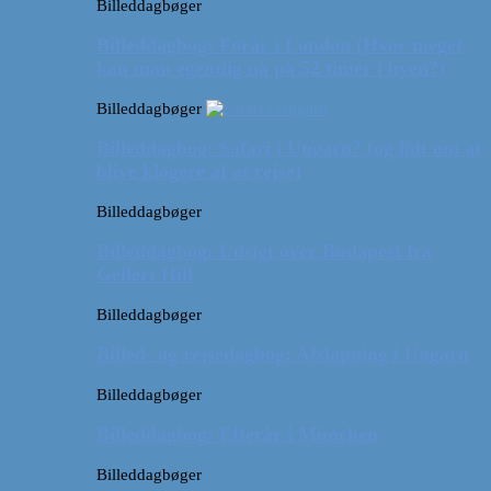
Billeddagbøger
Billeddagbog: Forår i London (Hvor meget
kan man egentlig nå på 52 timer i byen?)
Billeddagbøger
Billeddagbog: Safari i Ungarn? (og lidt om at
blive klogere af at rejse)
Billeddagbøger
Billeddagbog: Udsigt over Budapest fra
Gellert Hill
Billeddagbøger
Billed- og rejsedagbog: Afslapning i Ungarn
Billeddagbøger
Billeddagbog: Efterår i München
Billeddagbøger