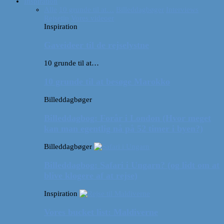
Inspiration
Alle
10 grunde til at…
Billeddagbøger
Interviews
Rejsetip
Vores videoer
Inspiration
Gaveideer til de rejselystne
10 grunde til at…
10 grunde til at besøge Marokko
Billeddagbøger
Billeddagbog: Forår i London (Hvor meget
kan man egentlig nå på 52 timer i byen?)
Billeddagbøger
Billeddagbog: Safari i Ungarn? (og lidt om at
blive klogere af at rejse)
Inspiration
Vores bucket list: Maldiverne