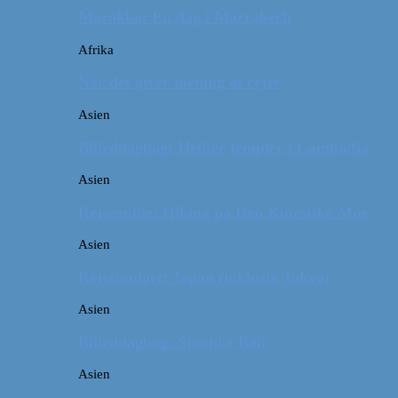
Marokko: En dag i Marrakech
Afrika
Når det giver mening at rejse
Asien
Billeddagbog: Hellige templer i Cambodja
Asien
Rejseguide: Hiking på Den Kinesiske Mur
Asien
Rejsebudget: Japan (inklusiv Tokyo)
Asien
Billeddagbog: Smukke Bali
Asien