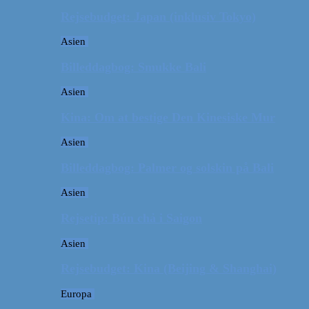
Rejsebudget: Japan (inklusiv Tokyo)
Asien
Billeddagbog: Smukke Bali
Asien
Kina: Om at bestige Den Kinesiske Mur
Asien
Billeddagbog: Palmer og solskin på Bali
Asien
Rejsetip: Bún chả i Saigon
Asien
Rejsebudget: Kina (Beijing & Shanghai)
Europa