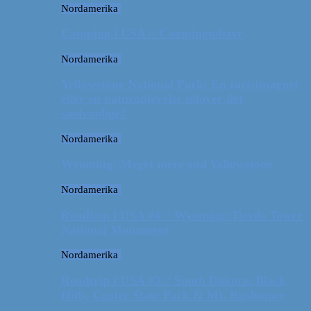
Nordamerika
Camping i USA // Campingudstyr
Nordamerika
Yellowstone National Park: En turistmagnet
eller en naturoplevelse udover det
sædvanlige?
Nordamerika
Wyoming: Meget mere end Yellowstone
Nordamerika
Roadtrip i USA #4 // Wyoming: Devils Tower
National Monument
Nordamerika
Roadtrip i USA #3 // South Dakota: Black
Hills, Custer State Park & Mt. Rushmore