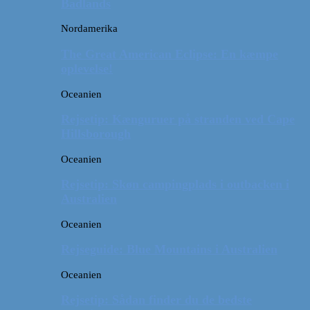
Badlands
Nordamerika
The Great American Eclipse: En kæmpe
oplevelse!
Oceanien
Rejsetip: Kænguruer på stranden ved Cape
Hillsborough
Oceanien
Rejsetip: Skøn campingplads i outbacken i
Australien
Oceanien
Rejseguide: Blue Mountains i Australien
Oceanien
Rejsetip: Sådan finder du de bedste