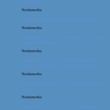
sædvanlige?
Nordamerika
Wyoming: Meget mere end Yellowstone
Nordamerika
Roadtrip i USA #4 // Wyoming: Devils Tower
National Monument
Nordamerika
Roadtrip i USA #3 // South Dakota: Black
Hills, Custer State Park & Mt. Rushmore
Nordamerika
Roadtrip i USA 2017 #2 // Badlands National
Park
Nordamerika
Roadtrip i USA 2017 #1 // Fra Boston til