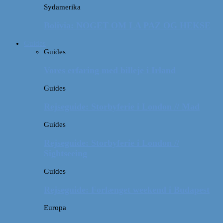
Sydamerika
Bolivia: NOGET OM LA PAZ OG HEKSE
Guides
Guides
Vores erfaring med billeje i Irland
Guides
Rejseguide: Storbyferie i London // Mad
Guides
Rejseguide: Storbyferie i London //
Sightseeing
Guides
Rejseguide: Forlænget weekend i Budapest
Europa