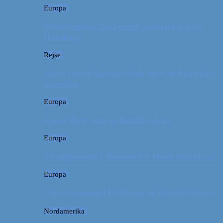
Europa
Billeddagbog: Forlænget weekend syd for
Hamborg
Rejse
Vores tips til kør-selv-ferie med en baby på 2
måneder
Europa
Første ferie som en familie på tre
Europa
På sightseeing i Danmark // Hvad skal vi se?
Europa
Om en weekend i Aalborg og livets kolbøtter
Nordamerika