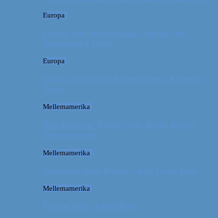
Europa
Østrig: Om bueskydning, fuld fart og
dinosaurer i Tyrol
Europa
Østrig: Gode råd til vandreture i Alperne i
Tyrol
Mellemamerika
Billeddagbog: Dårligt vejr, dovne dyr og
dejlige minder
Mellemamerika
Memories from Puerto Viejo, Costa Rica
Mellemamerika
Puerto Viejo, Costa Rica