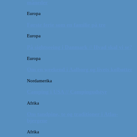
måneder
Europa
Første ferie som en familie på tre
Europa
På sightseeing i Danmark // Hvad skal vi se?
Europa
Om en weekend i Aalborg og livets kolbøtter
Nordamerika
Camping i USA // Campingudstyr
Afrika
Om tandpine, te og traditioner i Atlas-
bjergene
Afrika