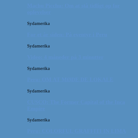
Machu Picchu: Om at stå tidligt op for
oplevelser
Sydamerika
For et år siden: På eventyr i Peru
Sydamerika
Video: 4 måneder på 3 minutter
Sydamerika
Peru: OM AT MØDE DE LOKALE
Sydamerika
CUSCO: The Former Capital of the Inca
Empire
Sydamerika
Peru: COLORFUL GRAFFITI IN LIMA