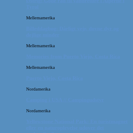
Østrig: Gode råd til vandreture i Alperne i
Tyrol
Mellemamerika
Billeddagbog: Dårligt vejr, dovne dyr og
dejlige minder
Mellemamerika
Memories from Puerto Viejo, Costa Rica
Mellemamerika
Puerto Viejo, Costa Rica
Nordamerika
Camping i USA // Campingudstyr
Nordamerika
Yellowstone National Park: En turistmagnet
eller en naturoplevelse udover det