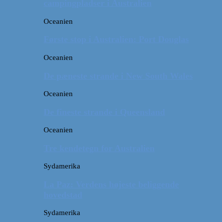
campingpladser i Australien
Oceanien
Første stop i Australien: Port Douglas
Oceanien
De pæneste strande i New South Wales
Oceanien
De fineste strande i Queensland
Oceanien
Tre kendetegn for Australien
Sydamerika
La Paz: Verdens højeste beliggende
hovedstad
Sydamerika