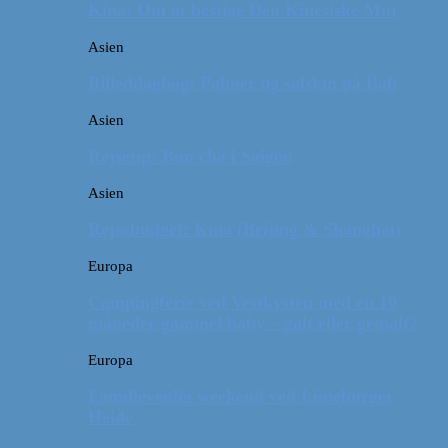
Kina: Om at bestige Den Kinesiske Mur
Asien
Billeddagbog: Palmer og solskin på Bali
Asien
Rejsetip: Bún chả i Saigon
Asien
Rejsebudget: Kina (Beijing & Shanghai)
Europa
Campingferie ved Vestkysten med en 10
måneder gammel baby – galt eller genialt?
Europa
Familievenlig weekend ved Lüneburger
Heide