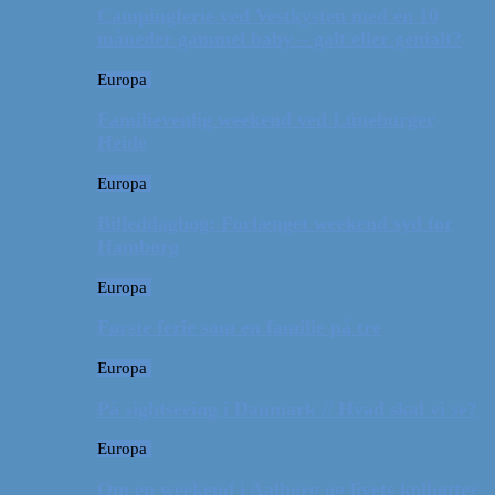
Campingferie ved Vestkysten med en 10
måneder gammel baby – galt eller genialt?
Europa
Familievenlig weekend ved Lüneburger
Heide
Europa
Billeddagbog: Forlænget weekend syd for
Hamborg
Europa
Første ferie som en familie på tre
Europa
På sightseeing i Danmark // Hvad skal vi se?
Europa
Om en weekend i Aalborg og livets kolbøtter