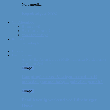
Nordamerika
Rejsebudget: NYC
Om Afterglobe
Hvem er vi?
Hvor har vi været?
Vores rejseudstyr
Kontakt
Samarbejde
Forside
Destinationer
Alle
Afrika
Asien
Europa
Mellemamerika
Nordamerika
Oceanien
Sydamerika
Europa
Campingferie ved Vestkysten med en 10
måneder gammel baby – galt eller genialt?
Europa
Familievenlig weekend ved Lüneburger
Heide