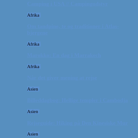
Camping i USA // Campingudstyr
Afrika
Om tandpine, te og traditioner i Atlas-
bjergene
Afrika
Marokko: En dag i Marrakech
Afrika
Når det giver mening at rejse
Asien
Billeddagbog: Hellige templer i Cambodja
Asien
Rejseguide: Hiking på Den Kinesiske Mur
Asien