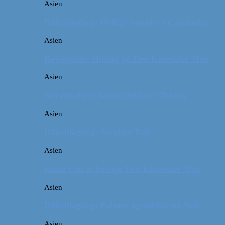
Asien
Billeddagbog: Hellige templer i Cambodja
Asien
Rejseguide: Hiking på Den Kinesiske Mur
Asien
Rejsebudget: Japan (inklusiv Tokyo)
Asien
Billeddagbog: Smukke Bali
Asien
Kina: Om at bestige Den Kinesiske Mur
Asien
Billeddagbog: Palmer og solskin på Bali
Asien