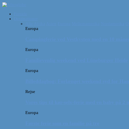
Forside
Destinationer
Alle
Afrika
Asien
Europa
Mellemamerika
Nordamerika
O
Europa
Campingferie ved Vestkysten med en 10 månede
Europa
Familievenlig weekend ved Lüneburger Heide
Europa
Billeddagbog: Forlænget weekend syd for Ha
Rejse
Vores tips til kør-selv-ferie med en baby på 2
Europa
Første ferie som en familie på tre