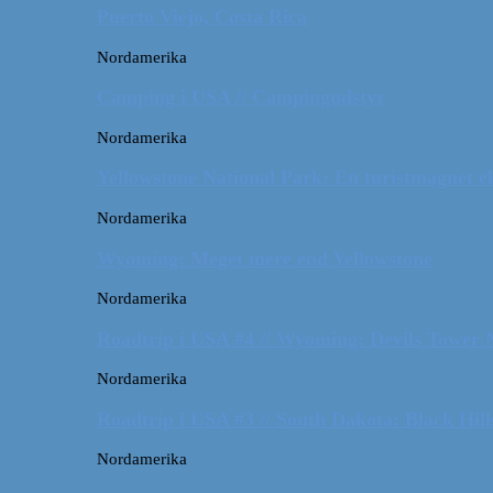
Puerto Viejo, Costa Rica
Nordamerika
Camping i USA // Campingudstyr
Nordamerika
Yellowstone National Park: En turistmagnet el
Nordamerika
Wyoming: Meget mere end Yellowstone
Nordamerika
Roadtrip i USA #4 // Wyoming: Devils Tower
Nordamerika
Roadtrip i USA #3 // South Dakota: Black Hil
Nordamerika