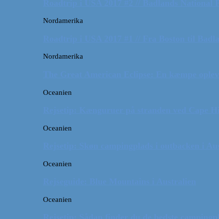
Roadtrip i USA 2017 #2 // Badlands National 
Nordamerika
Roadtrip i USA 2017 #1 // Fra Boston til Badl
Nordamerika
The Great American Eclipse: En kæmpe oplev
Oceanien
Rejsetip: Kænguruer på stranden ved Cape H
Oceanien
Rejsetip: Skøn campingplads i outbacken i Aus
Oceanien
Rejseguide: Blue Mountains i Australien
Oceanien
Rejsetip: Sådan finder du de bedste campingpl