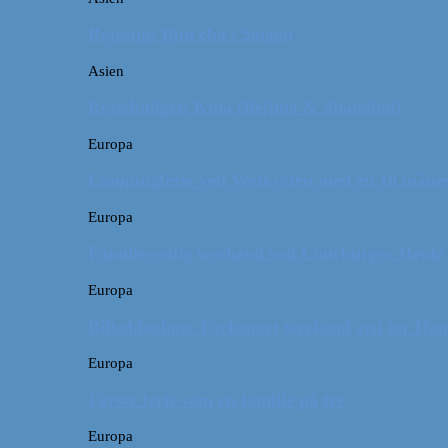
Rejsetip: Bún chả i Saigon
Asien
Rejsebudget: Kina (Beijing & Shanghai)
Europa
Campingferie ved Vestkysten med en 10 månede
Europa
Familievenlig weekend ved Lüneburger Heide
Europa
Billeddagbog: Forlænget weekend syd for Ha
Europa
Første ferie som en familie på tre
Europa