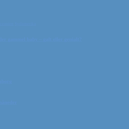
ceanien
Sydamerika
r gammel baby – galt eller genialt?
mborg
 måneder