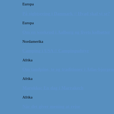
Europa
På sightseeing i Danmark // Hvad skal vi se?
Europa
Om en weekend i Aalborg og livets kolbøtter
Nordamerika
Camping i USA // Campingudstyr
Afrika
Om tandpine, te og traditioner i Atlas-bjergen
Afrika
Marokko: En dag i Marrakech
Afrika
Når det giver mening at rejse