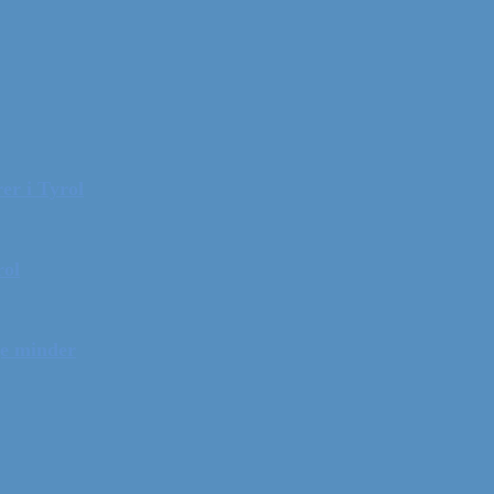
er i Tyrol
rol
ge minder