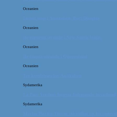
Oceanien
Første stop i Australien: Port Douglas
Oceanien
De pæneste strande i New South Wales
Oceanien
De fineste strande i Queensland
Oceanien
Tre kendetegn for Australien
Sydamerika
La Paz: Verdens højeste beliggende hovedstad
Sydamerika
Machu Picchu: Om at stå tidligt op for oplevel