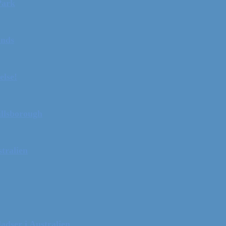
Park
ands
else!
illsborough
tralien
adser i Australien