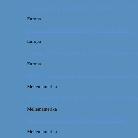
På sightseeing i Danmark // Hvad skal vi se?
Europa
Om en weekend i Aalborg og livets kolbøtter
Europa
Østrig: Om bueskydning, fuld fart og dinosaur
Europa
Østrig: Gode råd til vandreture i Alperne i Ty
Mellemamerika
Billeddagbog: Dårligt vejr, dovne dyr og dejli
Mellemamerika
Memories from Puerto Viejo, Costa Rica
Mellemamerika