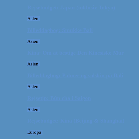
Rejsebudget: Japan (inklusiv Tokyo)
Asien
Billeddagbog: Smukke Bali
Asien
Kina: Om at bestige Den Kinesiske Mur
Asien
Billeddagbog: Palmer og solskin på Bali
Asien
Rejsetip: Bún chả i Saigon
Asien
Rejsebudget: Kina (Beijing & Shanghai)
Europa