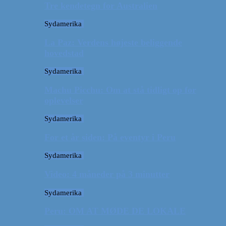
Tre kendetegn for Australien
Sydamerika
La Paz: Verdens højeste beliggende
hovedstad
Sydamerika
Machu Picchu: Om at stå tidligt op for
oplevelser
Sydamerika
For et år siden: På eventyr i Peru
Sydamerika
Video: 4 måneder på 3 minutter
Sydamerika
Peru: OM AT MØDE DE LOKALE