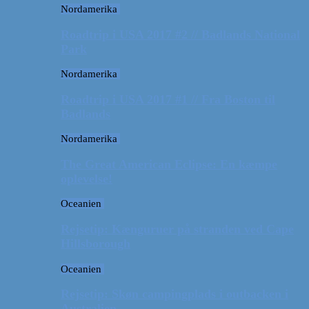
Nordamerika
Roadtrip i USA 2017 #2 // Badlands National
Park
Nordamerika
Roadtrip i USA 2017 #1 // Fra Boston til
Badlands
Nordamerika
The Great American Eclipse: En kæmpe
oplevelse!
Oceanien
Rejsetip: Kænguruer på stranden ved Cape
Hillsborough
Oceanien
Rejsetip: Skøn campingplads i outbacken i
Australien