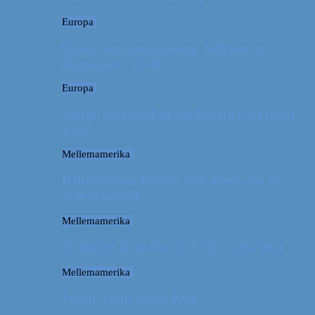
Europa
Østrig: Om bueskydning, fuld fart og
dinosaurer i Tyrol
Europa
Østrig: Gode råd til vandreture i Alperne i
Tyrol
Mellemamerika
Billeddagbog: Dårligt vejr, dovne dyr og
dejlige minder
Mellemamerika
Memories from Puerto Viejo, Costa Rica
Mellemamerika
Puerto Viejo, Costa Rica