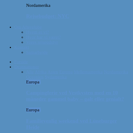
Nordamerika
Rejsebudget: NYC
Om Afterglobe
Hvem er vi?
Hvor har vi været?
Vores rejseudstyr
Kontakt
Samarbejde
Forside
Destinationer
Alle
Afrika
Asien
Europa
Mellemamerika
Nordamerika
Oceanien
Sydamerika
Europa
Campingferie ved Vestkysten med en 10
måneder gammel baby – galt eller genialt?
Europa
Familievenlig weekend ved Lüneburger
Heide