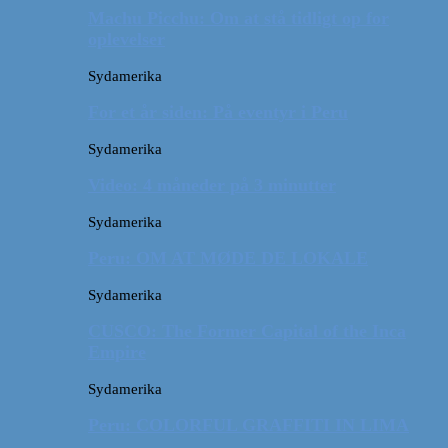
Machu Picchu: Om at stå tidligt op for
oplevelser
Sydamerika
For et år siden: På eventyr i Peru
Sydamerika
Video: 4 måneder på 3 minutter
Sydamerika
Peru: OM AT MØDE DE LOKALE
Sydamerika
CUSCO: The Former Capital of the Inca
Empire
Sydamerika
Peru: COLORFUL GRAFFITI IN LIMA