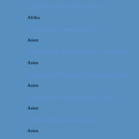
Marokko: En dag i Marrakech
Afrika
Når det giver mening at rejse
Asien
Billeddagbog: Hellige templer i Cambodja
Asien
Rejseguide: Hiking på Den Kinesiske Mur
Asien
Rejsebudget: Japan (inklusiv Tokyo)
Asien
Billeddagbog: Smukke Bali
Asien