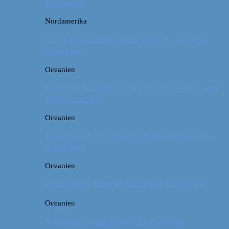
Badlands
Nordamerika
The Great American Eclipse: En kæmpe
oplevelse!
Oceanien
Rejsetip: Kænguruer på stranden ved Cape
Hillsborough
Oceanien
Rejsetip: Skøn campingplads i outbacken i
Australien
Oceanien
Rejseguide: Blue Mountains i Australien
Oceanien
Rejsetip: Sådan finder du de bedste