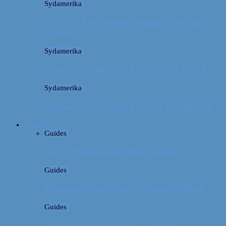
Sydamerika
CUSCO: The Former Capital of the Inca
Empire
Sydamerika
Peru: COLORFUL GRAFFITI IN LIMA
Sydamerika
Bolivia: NOGET OM LA PAZ OG HEKSE
Guides
Guides
Vores erfaring med billeje i Irland
Guides
Rejseguide: Storbyferie i London // Mad
Guides
Rejseguide: Storbyferie i London //