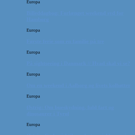
Europa
Billeddagbog: Forlænget weekend syd for
Hamborg
Europa
Første ferie som en familie på tre
Europa
På sightseeing i Danmark // Hvad skal vi se?
Europa
Om en weekend i Aalborg og livets kolbøtter
Europa
Østrig: Om bueskydning, fuld fart og
dinosaurer i Tyrol
Europa