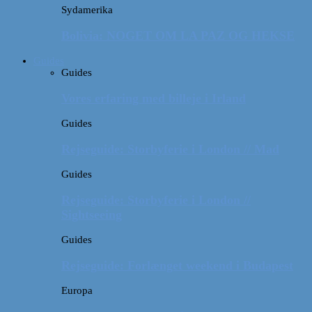
Sydamerika
Bolivia: NOGET OM LA PAZ OG HEKSE
Guides
Guides
Vores erfaring med billeje i Irland
Guides
Rejseguide: Storbyferie i London // Mad
Guides
Rejseguide: Storbyferie i London //
Sightseeing
Guides
Rejseguide: Forlænget weekend i Budapest
Europa