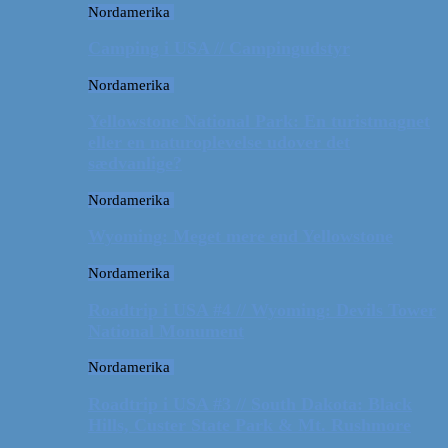
Nordamerika
Camping i USA // Campingudstyr
Nordamerika
Yellowstone National Park: En turistmagnet
eller en naturoplevelse udover det
sædvanlige?
Nordamerika
Wyoming: Meget mere end Yellowstone
Nordamerika
Roadtrip i USA #4 // Wyoming: Devils Tower
National Monument
Nordamerika
Roadtrip i USA #3 // South Dakota: Black
Hills, Custer State Park & Mt. Rushmore