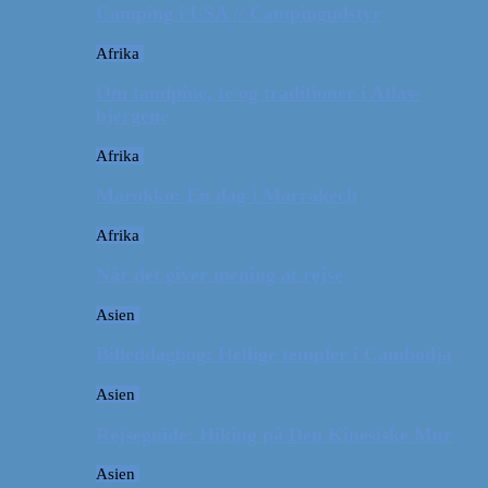
Camping i USA // Campingudstyr
Afrika
Om tandpine, te og traditioner i Atlas-
bjergene
Afrika
Marokko: En dag i Marrakech
Afrika
Når det giver mening at rejse
Asien
Billeddagbog: Hellige templer i Cambodja
Asien
Rejseguide: Hiking på Den Kinesiske Mur
Asien