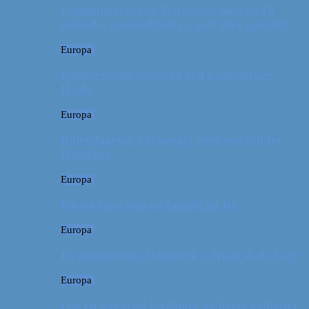
Campingferie ved Vestkysten med en 10
måneder gammel baby – galt eller genialt?
Europa
Familievenlig weekend ved Lüneburger
Heide
Europa
Billeddagbog: Forlænget weekend syd for
Hamborg
Europa
Første ferie som en familie på tre
Europa
På sightseeing i Danmark // Hvad skal vi se?
Europa
Om en weekend i Aalborg og livets kolbøtter