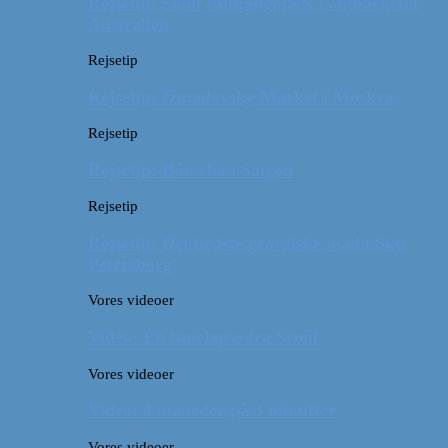
Rejsetip: Skøn campingplads i outbacken i
Australien
Rejsetip
Rejsetip: Izmailovsky Market i Moskva
Rejsetip
Rejsetip: Bún chả i Saigon
Rejsetip
Rejsetip: Det bedste georgiske mad i Skt.
Petersborg
Vores videoer
Video: En timelapse fra Seoul
Vores videoer
Video: 4 måneder på 3 minutter
Vores videoer