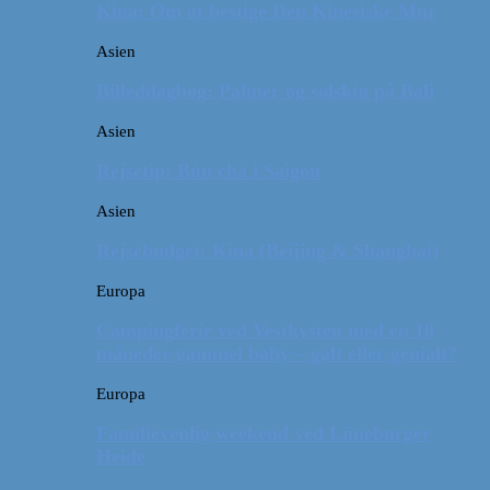
Kina: Om at bestige Den Kinesiske Mur
Asien
Billeddagbog: Palmer og solskin på Bali
Asien
Rejsetip: Bún chả i Saigon
Asien
Rejsebudget: Kina (Beijing & Shanghai)
Europa
Campingferie ved Vestkysten med en 10
måneder gammel baby – galt eller genialt?
Europa
Familievenlig weekend ved Lüneburger
Heide