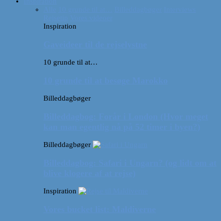
Inspiration
Alle
10 grunde til at…
Billeddagbøger
Interviews
Rejsetip
Vores videoer
Inspiration
Gaveideer til de rejselystne
10 grunde til at…
10 grunde til at besøge Marokko
Billeddagbøger
Billeddagbog: Forår i London (Hvor meget
kan man egentlig nå på 52 timer i byen?)
Billeddagbøger
Billeddagbog: Safari i Ungarn? (og lidt om at
blive klogere af at rejse)
Inspiration
Vores bucket list: Maldiverne