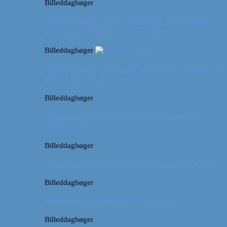
Billeddagbøger
Billeddagbog: Forår i London (Hvor meget
kan man egentlig nå på 52 timer i byen?)
Billeddagbøger
Billeddagbog: Safari i Ungarn? (og lidt om at
blive klogere af at rejse)
Billeddagbøger
Billeddagbog: Udsigt over Budapest fra
Gellert Hill
Billeddagbøger
Billed- og rejsedagbog: Afslapning i Ungarn
Billeddagbøger
Billeddagbog: Efterår i München
Billeddagbøger