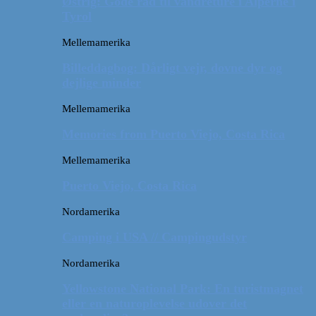
Østrig: Gode råd til vandreture i Alperne i
Tyrol
Mellemamerika
Billeddagbog: Dårligt vejr, dovne dyr og
dejlige minder
Mellemamerika
Memories from Puerto Viejo, Costa Rica
Mellemamerika
Puerto Viejo, Costa Rica
Nordamerika
Camping i USA // Campingudstyr
Nordamerika
Yellowstone National Park: En turistmagnet
eller en naturoplevelse udover det