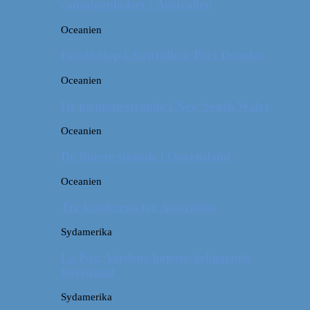
campingpladser i Australien
Oceanien
Første stop i Australien: Port Douglas
Oceanien
De pæneste strande i New South Wales
Oceanien
De fineste strande i Queensland
Oceanien
Tre kendetegn for Australien
Sydamerika
La Paz: Verdens højeste beliggende
hovedstad
Sydamerika