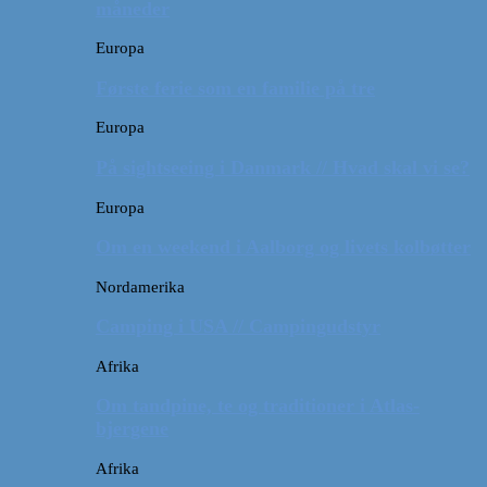
måneder
Europa
Første ferie som en familie på tre
Europa
På sightseeing i Danmark // Hvad skal vi se?
Europa
Om en weekend i Aalborg og livets kolbøtter
Nordamerika
Camping i USA // Campingudstyr
Afrika
Om tandpine, te og traditioner i Atlas-
bjergene
Afrika