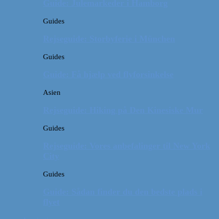
Guide: Julemarkeder i Hamborg
Guides
Rejseguide: Storbyferie i München
Guides
Guide: Få hjælp ved flyforsinkelse
Asien
Rejseguide: Hiking på Den Kinesiske Mur
Guides
Rejseguide: Vores anbefalinger til New York
City
Guides
Guide: Sådan finder du den bedste plads i
flyet