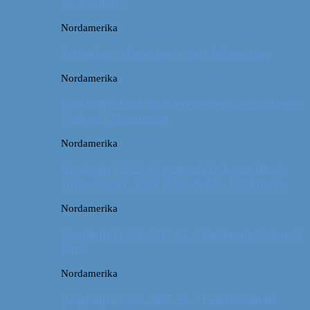
sædvanlige?
Nordamerika
Wyoming: Meget mere end Yellowstone
Nordamerika
Roadtrip i USA #4 // Wyoming: Devils Tower
National Monument
Nordamerika
Roadtrip i USA #3 // South Dakota: Black
Hills, Custer State Park & Mt. Rushmore
Nordamerika
Roadtrip i USA 2017 #2 // Badlands National
Park
Nordamerika
Roadtrip i USA 2017 #1 // Fra Boston til