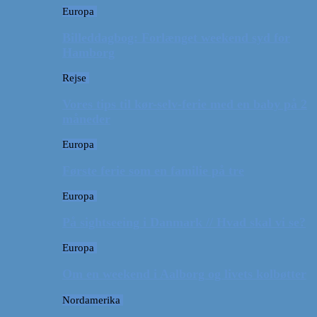
Europa
Billeddagbog: Forlænget weekend syd for
Hamborg
Rejse
Vores tips til kør-selv-ferie med en baby på 2
måneder
Europa
Første ferie som en familie på tre
Europa
På sightseeing i Danmark // Hvad skal vi se?
Europa
Om en weekend i Aalborg og livets kolbøtter
Nordamerika