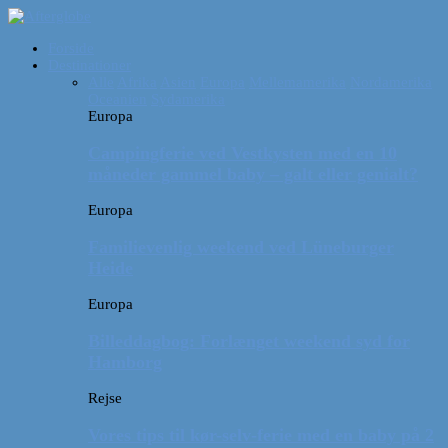
Forside
Destinationer
Alle
Afrika
Asien
Europa
Mellemamerika
Nordamerika
Oceanien
Sydamerika
Europa
Campingferie ved Vestkysten med en 10
måneder gammel baby – galt eller genialt?
Europa
Familievenlig weekend ved Lüneburger
Heide
Europa
Billeddagbog: Forlænget weekend syd for
Hamborg
Rejse
Vores tips til kør-selv-ferie med en baby på 2