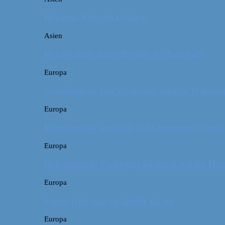
Rejsetip: Bún chả i Saigon
Asien
Rejsebudget: Kina (Beijing & Shanghai)
Europa
Campingferie ved Vestkysten med en 10 månede
Europa
Familievenlig weekend ved Lüneburger Heide
Europa
Billeddagbog: Forlænget weekend syd for Ha
Europa
Første ferie som en familie på tre
Europa