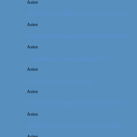
Asien
Billeddagbog: Hellige templer i Cambodja
Asien
Rejseguide: Hiking på Den Kinesiske Mur
Asien
Rejsebudget: Japan (inklusiv Tokyo)
Asien
Billeddagbog: Smukke Bali
Asien
Kina: Om at bestige Den Kinesiske Mur
Asien
Billeddagbog: Palmer og solskin på Bali
Asien