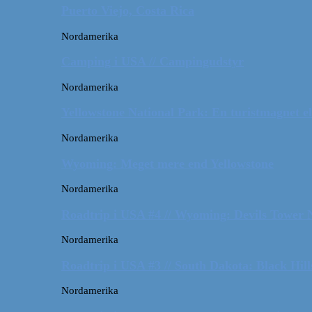
Puerto Viejo, Costa Rica
Nordamerika
Camping i USA // Campingudstyr
Nordamerika
Yellowstone National Park: En turistmagnet el
Nordamerika
Wyoming: Meget mere end Yellowstone
Nordamerika
Roadtrip i USA #4 // Wyoming: Devils Tower
Nordamerika
Roadtrip i USA #3 // South Dakota: Black Hil
Nordamerika