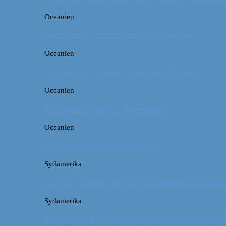
Oceanien
Første stop i Australien: Port Douglas
Oceanien
De pæneste strande i New South Wales
Oceanien
De fineste strande i Queensland
Oceanien
Tre kendetegn for Australien
Sydamerika
La Paz: Verdens højeste beliggende hovedstad
Sydamerika
Machu Picchu: Om at stå tidligt op for oplevel