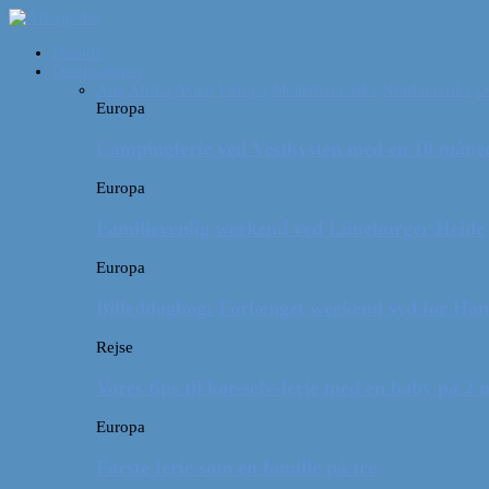
Forside
Destinationer
Alle
Afrika
Asien
Europa
Mellemamerika
Nordamerika
O
Europa
Campingferie ved Vestkysten med en 10 månede
Europa
Familievenlig weekend ved Lüneburger Heide
Europa
Billeddagbog: Forlænget weekend syd for Ha
Rejse
Vores tips til kør-selv-ferie med en baby på 2
Europa
Første ferie som en familie på tre