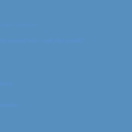
ceanien
Sydamerika
r gammel baby – galt eller genialt?
mborg
 måneder