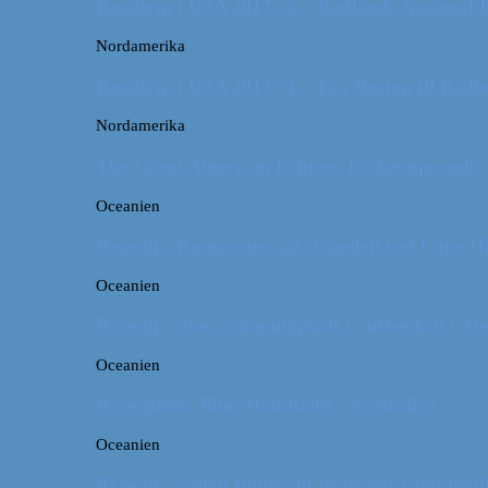
Roadtrip i USA 2017 #2 // Badlands National 
Nordamerika
Roadtrip i USA 2017 #1 // Fra Boston til Badl
Nordamerika
The Great American Eclipse: En kæmpe oplev
Oceanien
Rejsetip: Kænguruer på stranden ved Cape H
Oceanien
Rejsetip: Skøn campingplads i outbacken i Aus
Oceanien
Rejseguide: Blue Mountains i Australien
Oceanien
Rejsetip: Sådan finder du de bedste campingpl