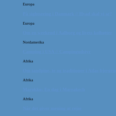
Europa
På sightseeing i Danmark // Hvad skal vi se?
Europa
Om en weekend i Aalborg og livets kolbøtter
Nordamerika
Camping i USA // Campingudstyr
Afrika
Om tandpine, te og traditioner i Atlas-bjergen
Afrika
Marokko: En dag i Marrakech
Afrika
Når det giver mening at rejse