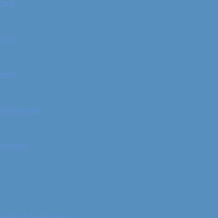
Park
ands
else!
illsborough
tralien
adser i Australien