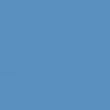
er i Tyrol
rol
ge minder