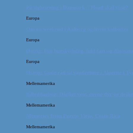
På sightseeing i Danmark // Hvad skal vi se?
Europa
Om en weekend i Aalborg og livets kolbøtter
Europa
Østrig: Om bueskydning, fuld fart og dinosaur
Europa
Østrig: Gode råd til vandreture i Alperne i Ty
Mellemamerika
Billeddagbog: Dårligt vejr, dovne dyr og dejli
Mellemamerika
Memories from Puerto Viejo, Costa Rica
Mellemamerika