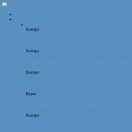
Forside
Destinationer
Alle
Afrika
Asien
Europa
Mellemamerika
Nordamerika
O
Europa
Campingferie ved Vestkysten med en 10 månede
Europa
Familievenlig weekend ved Lüneburger Heide
Europa
Billeddagbog: Forlænget weekend syd for Ha
Rejse
Vores tips til kør-selv-ferie med en baby på 2
Europa
Første ferie som en familie på tre