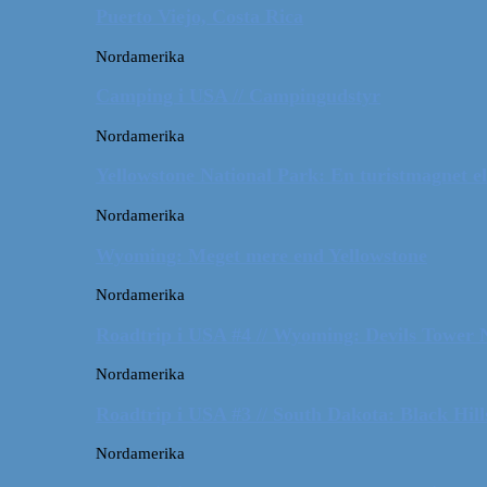
Puerto Viejo, Costa Rica
Nordamerika
Camping i USA // Campingudstyr
Nordamerika
Yellowstone National Park: En turistmagnet el
Nordamerika
Wyoming: Meget mere end Yellowstone
Nordamerika
Roadtrip i USA #4 // Wyoming: Devils Tower
Nordamerika
Roadtrip i USA #3 // South Dakota: Black Hil
Nordamerika