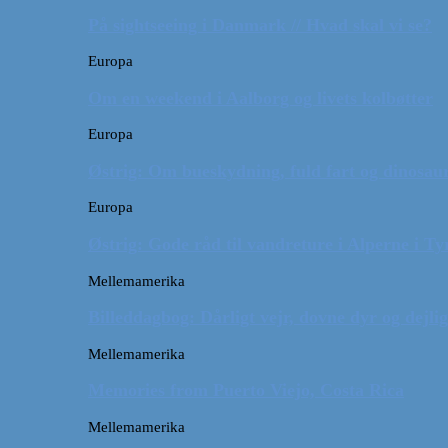
På sightseeing i Danmark // Hvad skal vi se?
Europa
Om en weekend i Aalborg og livets kolbøtter
Europa
Østrig: Om bueskydning, fuld fart og dinosaur
Europa
Østrig: Gode råd til vandreture i Alperne i Ty
Mellemamerika
Billeddagbog: Dårligt vejr, dovne dyr og dejli
Mellemamerika
Memories from Puerto Viejo, Costa Rica
Mellemamerika