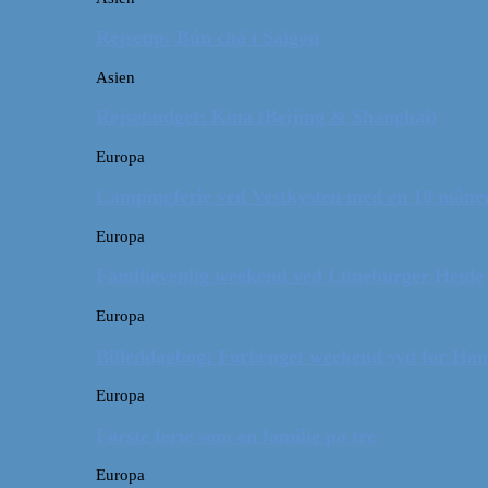
Rejsetip: Bún chả i Saigon
Asien
Rejsebudget: Kina (Beijing & Shanghai)
Europa
Campingferie ved Vestkysten med en 10 månede
Europa
Familievenlig weekend ved Lüneburger Heide
Europa
Billeddagbog: Forlænget weekend syd for Ha
Europa
Første ferie som en familie på tre
Europa