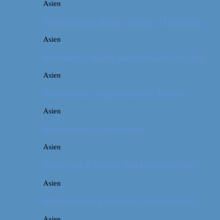
Asien
Billeddagbog: Hellige templer i Cambodja
Asien
Rejseguide: Hiking på Den Kinesiske Mur
Asien
Rejsebudget: Japan (inklusiv Tokyo)
Asien
Billeddagbog: Smukke Bali
Asien
Kina: Om at bestige Den Kinesiske Mur
Asien
Billeddagbog: Palmer og solskin på Bali
Asien