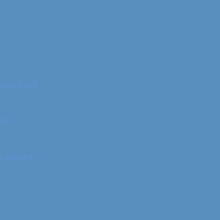
er i Tyrol
rol
ge minder