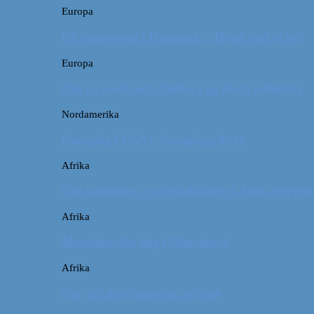
Europa
På sightseeing i Danmark // Hvad skal vi se?
Europa
Om en weekend i Aalborg og livets kolbøtter
Nordamerika
Camping i USA // Campingudstyr
Afrika
Om tandpine, te og traditioner i Atlas-bjergen
Afrika
Marokko: En dag i Marrakech
Afrika
Når det giver mening at rejse