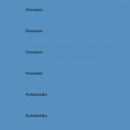
Oceanien
Første stop i Australien: Port Douglas
Oceanien
De pæneste strande i New South Wales
Oceanien
De fineste strande i Queensland
Oceanien
Tre kendetegn for Australien
Sydamerika
La Paz: Verdens højeste beliggende hovedstad
Sydamerika
Machu Picchu: Om at stå tidligt op for oplevel