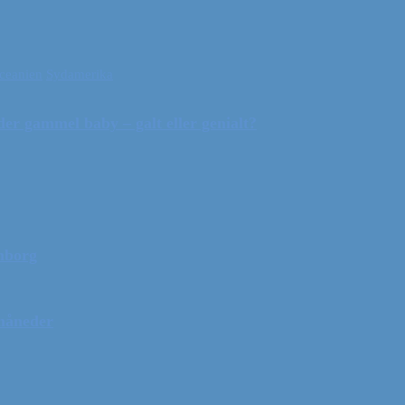
ceanien
Sydamerika
r gammel baby – galt eller genialt?
mborg
 måneder