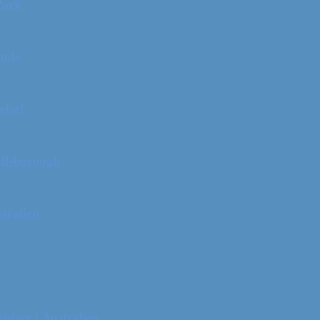
Park
ands
else!
illsborough
tralien
adser i Australien