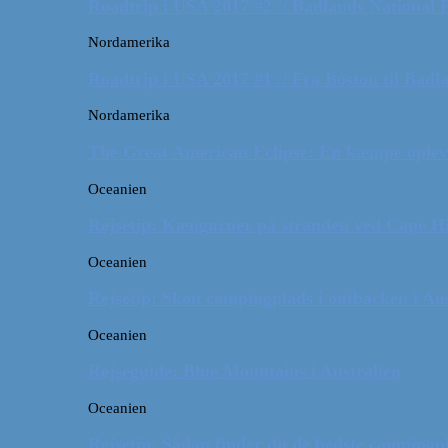
Roadtrip i USA 2017 #2 // Badlands National 
Nordamerika
Roadtrip i USA 2017 #1 // Fra Boston til Badl
Nordamerika
The Great American Eclipse: En kæmpe oplev
Oceanien
Rejsetip: Kænguruer på stranden ved Cape H
Oceanien
Rejsetip: Skøn campingplads i outbacken i Aus
Oceanien
Rejseguide: Blue Mountains i Australien
Oceanien
Rejsetip: Sådan finder du de bedste campingpl