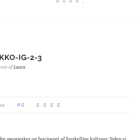
KO-IG-2-3
evet af
Laura
er
0
dre mennesker og fascineret af forskellige kulturer. Siden vi