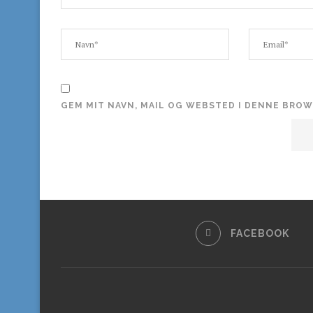
GEM MIT NAVN, MAIL OG WEBSTED I DENNE BRO
FACEBOOK