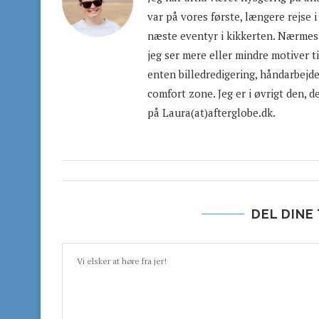
var på vores første, længere rejse i
næste eventyr i kikkerten. Nærmest
jeg ser mere eller mindre motiver ti
enten billedredigering, håndarbejde 
comfort zone. Jeg er i øvrigt den, d
på Laura(at)afterglobe.dk.
DEL DINE