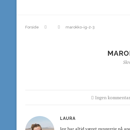
Forside
marokko-ig-2-3
MAROK
Skr
Ingen kommentar
LAURA
Jeg har altid været nysgerrig på an