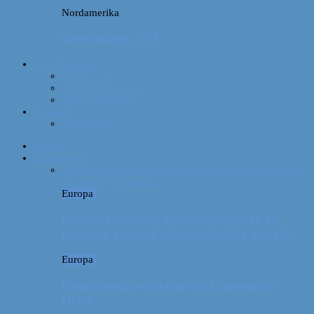
Nordamerika
Rejsebudget: NYC
Om Afterglobe
Hvem er vi?
Hvor har vi været?
Vores rejseudstyr
Kontakt
Samarbejde
Forside
Destinationer
Alle
Afrika
Asien
Europa
Mellemamerika
Nordamerika
Oceanien
Sydamerika
Europa
Campingferie ved Vestkysten med en 10
måneder gammel baby – galt eller genialt?
Europa
Familievenlig weekend ved Lüneburger
Heide