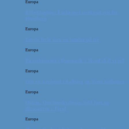
Europa
Billeddagbog: Forlænget weekend syd for
Hamborg
Europa
Første ferie som en familie på tre
Europa
På sightseeing i Danmark // Hvad skal vi se?
Europa
Om en weekend i Aalborg og livets kolbøtter
Europa
Østrig: Om bueskydning, fuld fart og
dinosaurer i Tyrol
Europa