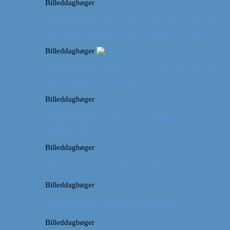
Billeddagbøger
Billeddagbog: Forår i London (Hvor meget
kan man egentlig nå på 52 timer i byen?)
Billeddagbøger
Billeddagbog: Safari i Ungarn? (og lidt om at
blive klogere af at rejse)
Billeddagbøger
Billeddagbog: Udsigt over Budapest fra
Gellert Hill
Billeddagbøger
Billed- og rejsedagbog: Afslapning i Ungarn
Billeddagbøger
Billeddagbog: Efterår i München
Billeddagbøger