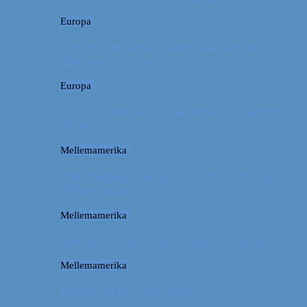
Europa
Østrig: Om bueskydning, fuld fart og
dinosaurer i Tyrol
Europa
Østrig: Gode råd til vandreture i Alperne i
Tyrol
Mellemamerika
Billeddagbog: Dårligt vejr, dovne dyr og
dejlige minder
Mellemamerika
Memories from Puerto Viejo, Costa Rica
Mellemamerika
Puerto Viejo, Costa Rica