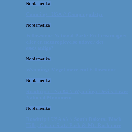
Nordamerika
Camping i USA // Campingudstyr
Nordamerika
Yellowstone National Park: En turistmagnet
eller en naturoplevelse udover det
sædvanlige?
Nordamerika
Wyoming: Meget mere end Yellowstone
Nordamerika
Roadtrip i USA #4 // Wyoming: Devils Tower
National Monument
Nordamerika
Roadtrip i USA #3 // South Dakota: Black
Hills, Custer State Park & Mt. Rushmore