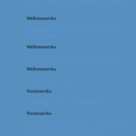
Østrig: Gode råd til vandreture i Alperne i
Tyrol
Mellemamerika
Billeddagbog: Dårligt vejr, dovne dyr og
dejlige minder
Mellemamerika
Memories from Puerto Viejo, Costa Rica
Mellemamerika
Puerto Viejo, Costa Rica
Nordamerika
Camping i USA // Campingudstyr
Nordamerika
Yellowstone National Park: En turistmagnet
eller en naturoplevelse udover det