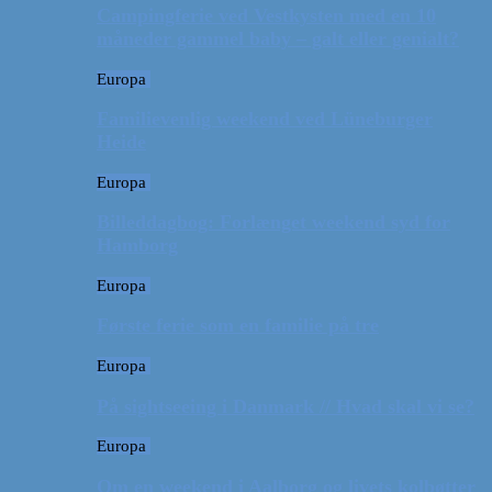
Campingferie ved Vestkysten med en 10
måneder gammel baby – galt eller genialt?
Europa
Familievenlig weekend ved Lüneburger
Heide
Europa
Billeddagbog: Forlænget weekend syd for
Hamborg
Europa
Første ferie som en familie på tre
Europa
På sightseeing i Danmark // Hvad skal vi se?
Europa
Om en weekend i Aalborg og livets kolbøtter