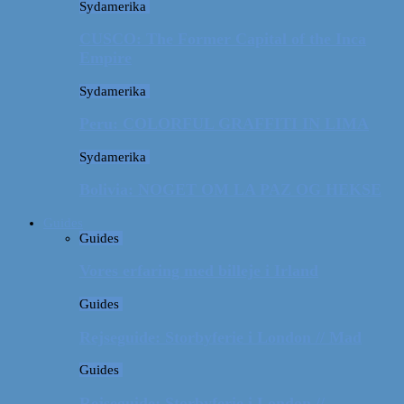
Sydamerika
CUSCO: The Former Capital of the Inca
Empire
Sydamerika
Peru: COLORFUL GRAFFITI IN LIMA
Sydamerika
Bolivia: NOGET OM LA PAZ OG HEKSE
Guides
Guides
Vores erfaring med billeje i Irland
Guides
Rejseguide: Storbyferie i London // Mad
Guides
Rejseguide: Storbyferie i London //