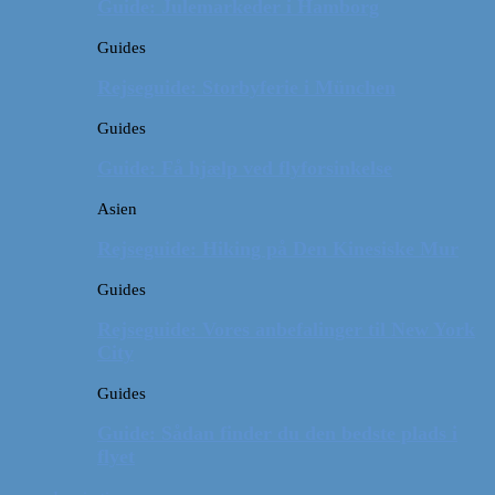
Guide: Julemarkeder i Hamborg
Guides
Rejseguide: Storbyferie i München
Guides
Guide: Få hjælp ved flyforsinkelse
Asien
Rejseguide: Hiking på Den Kinesiske Mur
Guides
Rejseguide: Vores anbefalinger til New York
City
Guides
Guide: Sådan finder du den bedste plads i
flyet