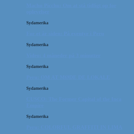
Machu Picchu: Om at stå tidligt op for
oplevelser
Sydamerika
For et år siden: På eventyr i Peru
Sydamerika
Video: 4 måneder på 3 minutter
Sydamerika
Peru: OM AT MØDE DE LOKALE
Sydamerika
CUSCO: The Former Capital of the Inca
Empire
Sydamerika
Peru: COLORFUL GRAFFITI IN LIMA