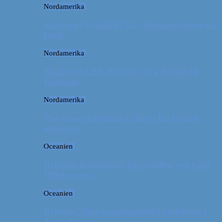
Nordamerika
Roadtrip i USA 2017 #2 // Badlands National
Park
Nordamerika
Roadtrip i USA 2017 #1 // Fra Boston til
Badlands
Nordamerika
The Great American Eclipse: En kæmpe
oplevelse!
Oceanien
Rejsetip: Kænguruer på stranden ved Cape
Hillsborough
Oceanien
Rejsetip: Skøn campingplads i outbacken i
Australien