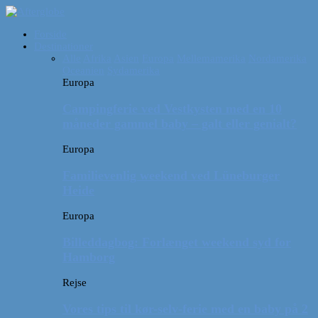
Forside
Destinationer
Alle
Afrika
Asien
Europa
Mellemamerika
Nordamerika
Oceanien
Sydamerika
Europa
Campingferie ved Vestkysten med en 10
måneder gammel baby – galt eller genialt?
Europa
Familievenlig weekend ved Lüneburger
Heide
Europa
Billeddagbog: Forlænget weekend syd for
Hamborg
Rejse
Vores tips til kør-selv-ferie med en baby på 2