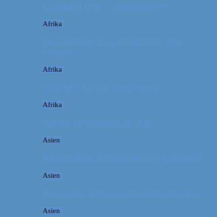
Camping i USA // Campingudstyr
Afrika
Om tandpine, te og traditioner i Atlas-
bjergene
Afrika
Marokko: En dag i Marrakech
Afrika
Når det giver mening at rejse
Asien
Billeddagbog: Hellige templer i Cambodja
Asien
Rejseguide: Hiking på Den Kinesiske Mur
Asien