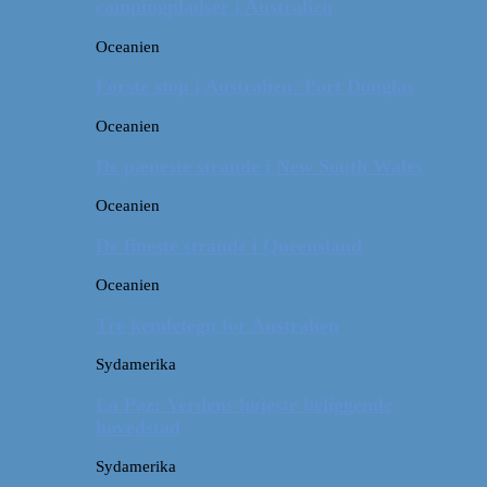
campingpladser i Australien
Oceanien
Første stop i Australien: Port Douglas
Oceanien
De pæneste strande i New South Wales
Oceanien
De fineste strande i Queensland
Oceanien
Tre kendetegn for Australien
Sydamerika
La Paz: Verdens højeste beliggende
hovedstad
Sydamerika