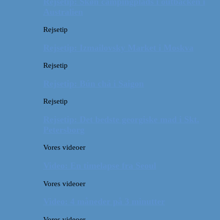
Rejsetip: Skøn campingplads i outbacken i
Australien
Rejsetip
Rejsetip: Izmailovsky Market i Moskva
Rejsetip
Rejsetip: Bún chả i Saigon
Rejsetip
Rejsetip: Det bedste georgiske mad i Skt.
Petersborg
Vores videoer
Video: En timelapse fra Seoul
Vores videoer
Video: 4 måneder på 3 minutter
Vores videoer