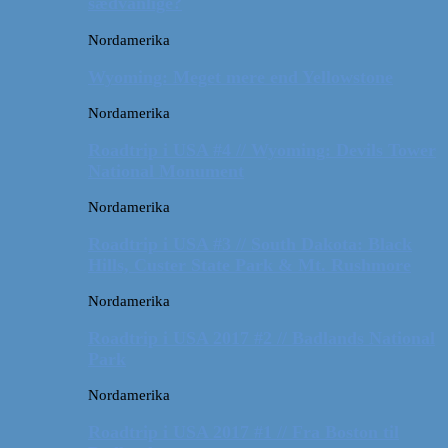
sædvanlige?
Nordamerika
Wyoming: Meget mere end Yellowstone
Nordamerika
Roadtrip i USA #4 // Wyoming: Devils Tower
National Monument
Nordamerika
Roadtrip i USA #3 // South Dakota: Black
Hills, Custer State Park & Mt. Rushmore
Nordamerika
Roadtrip i USA 2017 #2 // Badlands National
Park
Nordamerika
Roadtrip i USA 2017 #1 // Fra Boston til