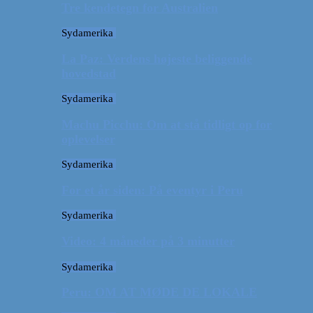
Tre kendetegn for Australien
Sydamerika
La Paz: Verdens højeste beliggende
hovedstad
Sydamerika
Machu Picchu: Om at stå tidligt op for
oplevelser
Sydamerika
For et år siden: På eventyr i Peru
Sydamerika
Video: 4 måneder på 3 minutter
Sydamerika
Peru: OM AT MØDE DE LOKALE