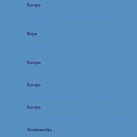
Europa
Billeddagbog: Forlænget weekend syd for
Hamborg
Rejse
Vores tips til kør-selv-ferie med en baby på 2
måneder
Europa
Første ferie som en familie på tre
Europa
På sightseeing i Danmark // Hvad skal vi se?
Europa
Om en weekend i Aalborg og livets kolbøtter
Nordamerika