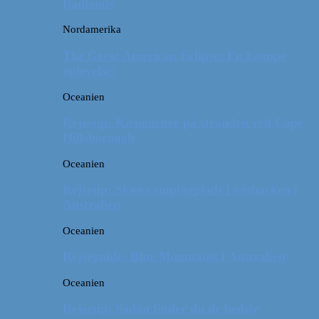
Badlands
Nordamerika
The Great American Eclipse: En kæmpe
oplevelse!
Oceanien
Rejsetip: Kænguruer på stranden ved Cape
Hillsborough
Oceanien
Rejsetip: Skøn campingplads i outbacken i
Australien
Oceanien
Rejseguide: Blue Mountains i Australien
Oceanien
Rejsetip: Sådan finder du de bedste