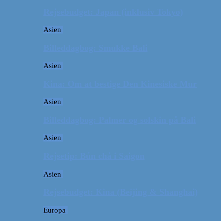
Rejsebudget: Japan (inklusiv Tokyo)
Asien
Billeddagbog: Smukke Bali
Asien
Kina: Om at bestige Den Kinesiske Mur
Asien
Billeddagbog: Palmer og solskin på Bali
Asien
Rejsetip: Bún chả i Saigon
Asien
Rejsebudget: Kina (Beijing & Shanghai)
Europa