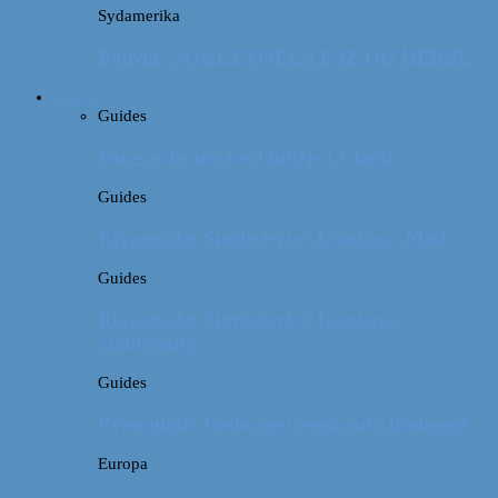
Sydamerika
Bolivia: NOGET OM LA PAZ OG HEKSE
Guides
Guides
Vores erfaring med billeje i Irland
Guides
Rejseguide: Storbyferie i London // Mad
Guides
Rejseguide: Storbyferie i London //
Sightseeing
Guides
Rejseguide: Forlænget weekend i Budapest
Europa