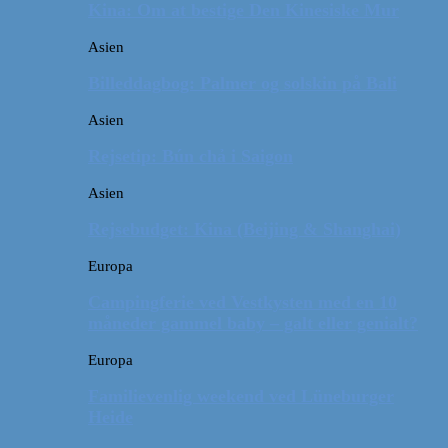
Kina: Om at bestige Den Kinesiske Mur
Asien
Billeddagbog: Palmer og solskin på Bali
Asien
Rejsetip: Bún chả i Saigon
Asien
Rejsebudget: Kina (Beijing & Shanghai)
Europa
Campingferie ved Vestkysten med en 10
måneder gammel baby – galt eller genialt?
Europa
Familievenlig weekend ved Lüneburger
Heide