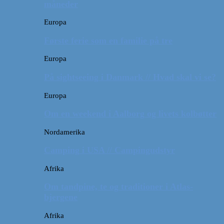
måneder
Europa
Første ferie som en familie på tre
Europa
På sightseeing i Danmark // Hvad skal vi se?
Europa
Om en weekend i Aalborg og livets kolbøtter
Nordamerika
Camping i USA // Campingudstyr
Afrika
Om tandpine, te og traditioner i Atlas-
bjergene
Afrika