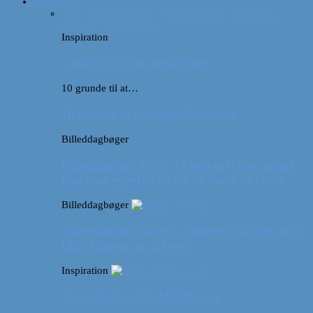
Inspiration
Alle
10 grunde til at…
Billeddagbøger
Interviews
Rejsetip
Vores videoer
Inspiration
Gaveideer til de rejselystne
10 grunde til at…
10 grunde til at besøge Marokko
Billeddagbøger
Billeddagbog: Forår i London (Hvor meget
kan man egentlig nå på 52 timer i byen?)
Billeddagbøger
Billeddagbog: Safari i Ungarn? (og lidt om at
blive klogere af at rejse)
Inspiration
Vores bucket list: Maldiverne