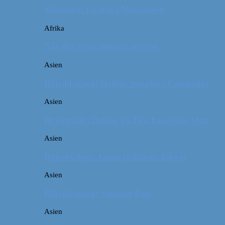
Marokko: En dag i Marrakech
Afrika
Når det giver mening at rejse
Asien
Billeddagbog: Hellige templer i Cambodja
Asien
Rejseguide: Hiking på Den Kinesiske Mur
Asien
Rejsebudget: Japan (inklusiv Tokyo)
Asien
Billeddagbog: Smukke Bali
Asien