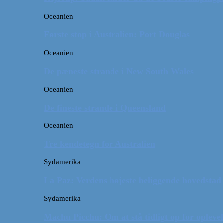
Oceanien
Første stop i Australien: Port Douglas
Oceanien
De pæneste strande i New South Wales
Oceanien
De fineste strande i Queensland
Oceanien
Tre kendetegn for Australien
Sydamerika
La Paz: Verdens højeste beliggende hovedstad
Sydamerika
Machu Picchu: Om at stå tidligt op for oplevel