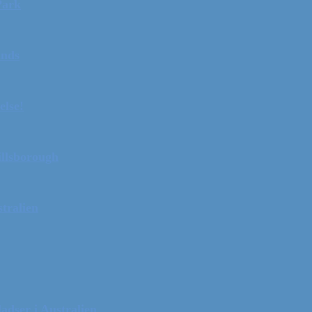
Park
ands
else!
illsborough
tralien
adser i Australien