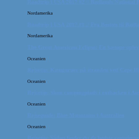
Roadtrip i USA 2017 #2 // Badlands National 
Nordamerika
Roadtrip i USA 2017 #1 // Fra Boston til Badl
Nordamerika
The Great American Eclipse: En kæmpe oplev
Oceanien
Rejsetip: Kænguruer på stranden ved Cape H
Oceanien
Rejsetip: Skøn campingplads i outbacken i Aus
Oceanien
Rejseguide: Blue Mountains i Australien
Oceanien
Rejsetip: Sådan finder du de bedste campingpl