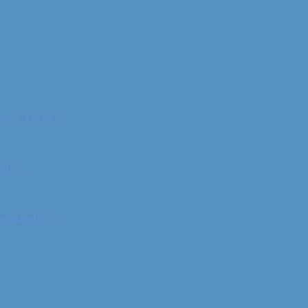
er i Tyrol
rol
ge minder