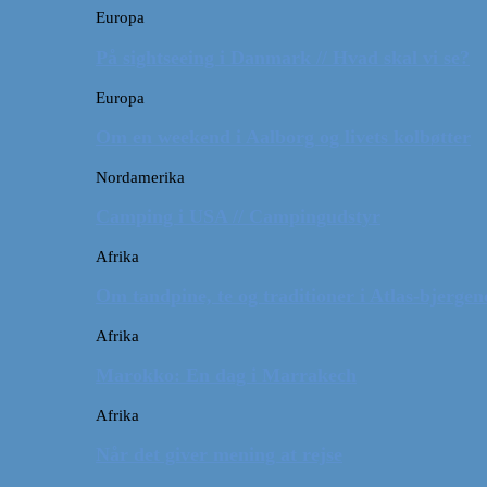
Europa
På sightseeing i Danmark // Hvad skal vi se?
Europa
Om en weekend i Aalborg og livets kolbøtter
Nordamerika
Camping i USA // Campingudstyr
Afrika
Om tandpine, te og traditioner i Atlas-bjergen
Afrika
Marokko: En dag i Marrakech
Afrika
Når det giver mening at rejse