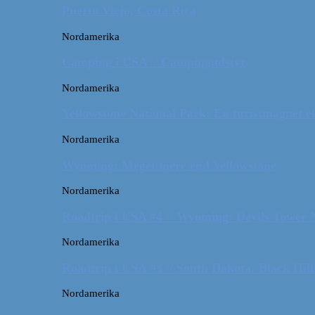
Puerto Viejo, Costa Rica
Nordamerika
Camping i USA // Campingudstyr
Nordamerika
Yellowstone National Park: En turistmagnet el
Nordamerika
Wyoming: Meget mere end Yellowstone
Nordamerika
Roadtrip i USA #4 // Wyoming: Devils Tower
Nordamerika
Roadtrip i USA #3 // South Dakota: Black Hil
Nordamerika