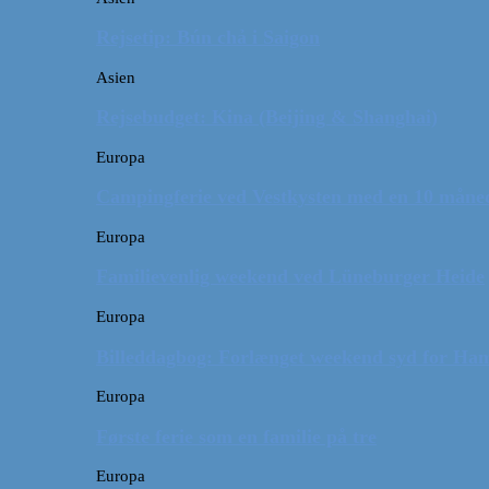
Rejsetip: Bún chả i Saigon
Asien
Rejsebudget: Kina (Beijing & Shanghai)
Europa
Campingferie ved Vestkysten med en 10 månede
Europa
Familievenlig weekend ved Lüneburger Heide
Europa
Billeddagbog: Forlænget weekend syd for Ha
Europa
Første ferie som en familie på tre
Europa