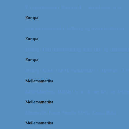
På sightseeing i Danmark // Hvad skal vi se?
Europa
Om en weekend i Aalborg og livets kolbøtter
Europa
Østrig: Om bueskydning, fuld fart og dinosaur
Europa
Østrig: Gode råd til vandreture i Alperne i Ty
Mellemamerika
Billeddagbog: Dårligt vejr, dovne dyr og dejli
Mellemamerika
Memories from Puerto Viejo, Costa Rica
Mellemamerika