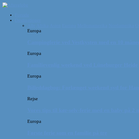
Forside
Destinationer
Alle
Afrika
Asien
Europa
Mellemamerika
Nordamerika
O
Europa
Campingferie ved Vestkysten med en 10 månede
Europa
Familievenlig weekend ved Lüneburger Heide
Europa
Billeddagbog: Forlænget weekend syd for Ha
Rejse
Vores tips til kør-selv-ferie med en baby på 2
Europa
Første ferie som en familie på tre