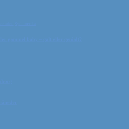
ceanien
Sydamerika
r gammel baby – galt eller genialt?
mborg
 måneder