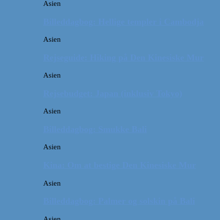
Asien
Billeddagbog: Hellige templer i Cambodja
Asien
Rejseguide: Hiking på Den Kinesiske Mur
Asien
Rejsebudget: Japan (inklusiv Tokyo)
Asien
Billeddagbog: Smukke Bali
Asien
Kina: Om at bestige Den Kinesiske Mur
Asien
Billeddagbog: Palmer og solskin på Bali
Asien