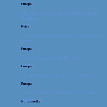
Europa
Billeddagbog: Forlænget weekend syd for
Hamborg
Rejse
Vores tips til kør-selv-ferie med en baby på 2
måneder
Europa
Første ferie som en familie på tre
Europa
På sightseeing i Danmark // Hvad skal vi se?
Europa
Om en weekend i Aalborg og livets kolbøtter
Nordamerika