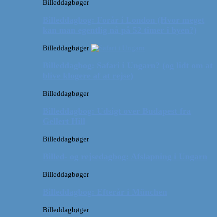
Billeddagbøger
Billeddagbog: Forår i London (Hvor meget
kan man egentlig nå på 52 timer i byen?)
Billeddagbøger
Billeddagbog: Safari i Ungarn? (og lidt om at
blive klogere af at rejse)
Billeddagbøger
Billeddagbog: Udsigt over Budapest fra
Gellert Hill
Billeddagbøger
Billed- og rejsedagbog: Afslapning i Ungarn
Billeddagbøger
Billeddagbog: Efterår i München
Billeddagbøger