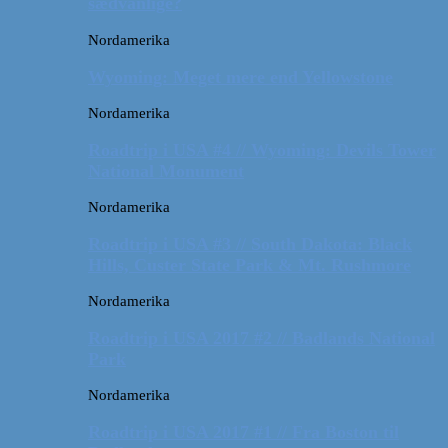
sædvanlige?
Nordamerika
Wyoming: Meget mere end Yellowstone
Nordamerika
Roadtrip i USA #4 // Wyoming: Devils Tower
National Monument
Nordamerika
Roadtrip i USA #3 // South Dakota: Black
Hills, Custer State Park & Mt. Rushmore
Nordamerika
Roadtrip i USA 2017 #2 // Badlands National
Park
Nordamerika
Roadtrip i USA 2017 #1 // Fra Boston til