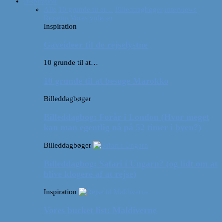
Inspiration
Alle
10 grunde til at…
Billeddagbøger
Interviews
Rejsetip
Vores videoer
Inspiration
Gaveideer til de rejselystne
10 grunde til at…
10 grunde til at besøge Marokko
Billeddagbøger
Billeddagbog: Forår i London (Hvor meget
kan man egentlig nå på 52 timer i byen?)
Billeddagbøger
Billeddagbog: Safari i Ungarn? (og lidt om at
blive klogere af at rejse)
Inspiration
Vores bucket list: Maldiverne