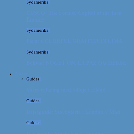
Sydamerika
CUSCO: The Former Capital of the Inca
Empire
Sydamerika
Peru: COLORFUL GRAFFITI IN LIMA
Sydamerika
Bolivia: NOGET OM LA PAZ OG HEKSE
Guides
Guides
Vores erfaring med billeje i Irland
Guides
Rejseguide: Storbyferie i London // Mad
Guides
Rejseguide: Storbyferie i London //