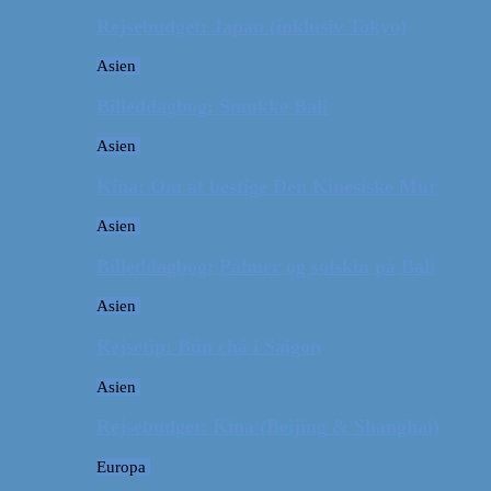
Rejsebudget: Japan (inklusiv Tokyo)
Asien
Billeddagbog: Smukke Bali
Asien
Kina: Om at bestige Den Kinesiske Mur
Asien
Billeddagbog: Palmer og solskin på Bali
Asien
Rejsetip: Bún chả i Saigon
Asien
Rejsebudget: Kina (Beijing & Shanghai)
Europa