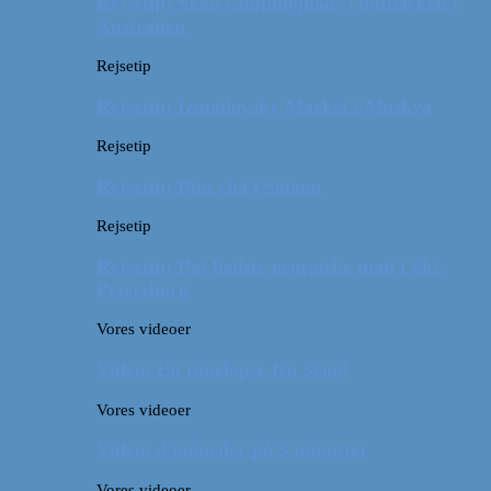
Rejsetip: Skøn campingplads i outbacken i
Australien
Rejsetip
Rejsetip: Izmailovsky Market i Moskva
Rejsetip
Rejsetip: Bún chả i Saigon
Rejsetip
Rejsetip: Det bedste georgiske mad i Skt.
Petersborg
Vores videoer
Video: En timelapse fra Seoul
Vores videoer
Video: 4 måneder på 3 minutter
Vores videoer