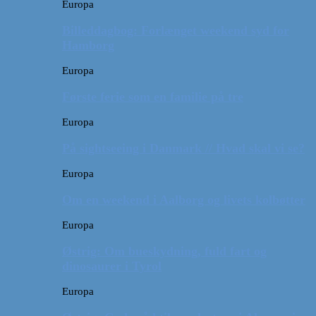
Europa
Billeddagbog: Forlænget weekend syd for
Hamborg
Europa
Første ferie som en familie på tre
Europa
På sightseeing i Danmark // Hvad skal vi se?
Europa
Om en weekend i Aalborg og livets kolbøtter
Europa
Østrig: Om bueskydning, fuld fart og
dinosaurer i Tyrol
Europa