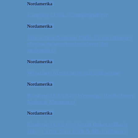
Nordamerika
Camping i USA // Campingudstyr
Nordamerika
Yellowstone National Park: En turistmagnet
eller en naturoplevelse udover det
sædvanlige?
Nordamerika
Wyoming: Meget mere end Yellowstone
Nordamerika
Roadtrip i USA #4 // Wyoming: Devils Tower
National Monument
Nordamerika
Roadtrip i USA #3 // South Dakota: Black
Hills, Custer State Park & Mt. Rushmore