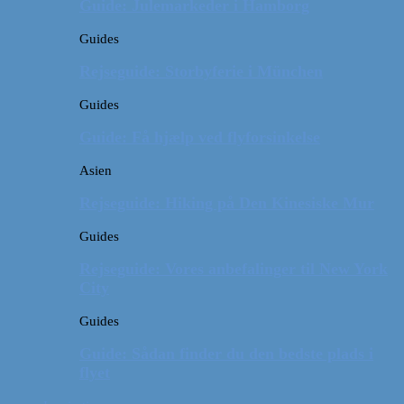
Guide: Julemarkeder i Hamborg
Guides
Rejseguide: Storbyferie i München
Guides
Guide: Få hjælp ved flyforsinkelse
Asien
Rejseguide: Hiking på Den Kinesiske Mur
Guides
Rejseguide: Vores anbefalinger til New York
City
Guides
Guide: Sådan finder du den bedste plads i
flyet