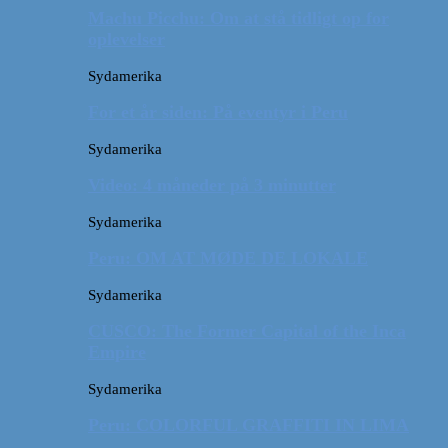
Machu Picchu: Om at stå tidligt op for
oplevelser
Sydamerika
For et år siden: På eventyr i Peru
Sydamerika
Video: 4 måneder på 3 minutter
Sydamerika
Peru: OM AT MØDE DE LOKALE
Sydamerika
CUSCO: The Former Capital of the Inca
Empire
Sydamerika
Peru: COLORFUL GRAFFITI IN LIMA