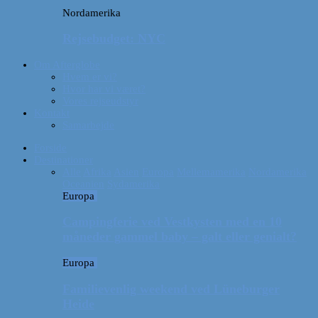
Nordamerika
Rejsebudget: NYC
Om Afterglobe
Hvem er vi?
Hvor har vi været?
Vores rejseudstyr
Kontakt
Samarbejde
Forside
Destinationer
Alle
Afrika
Asien
Europa
Mellemamerika
Nordamerika
Oceanien
Sydamerika
Europa
Campingferie ved Vestkysten med en 10
måneder gammel baby – galt eller genialt?
Europa
Familievenlig weekend ved Lüneburger
Heide