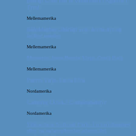
Østrig: Gode råd til vandreture i Alperne i
Tyrol
Mellemamerika
Billeddagbog: Dårligt vejr, dovne dyr og
dejlige minder
Mellemamerika
Memories from Puerto Viejo, Costa Rica
Mellemamerika
Puerto Viejo, Costa Rica
Nordamerika
Camping i USA // Campingudstyr
Nordamerika
Yellowstone National Park: En turistmagnet
eller en naturoplevelse udover det