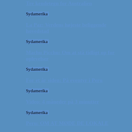
Tre kendetegn for Australien
Sydamerika
La Paz: Verdens højeste beliggende
hovedstad
Sydamerika
Machu Picchu: Om at stå tidligt op for
oplevelser
Sydamerika
For et år siden: På eventyr i Peru
Sydamerika
Video: 4 måneder på 3 minutter
Sydamerika
Peru: OM AT MØDE DE LOKALE