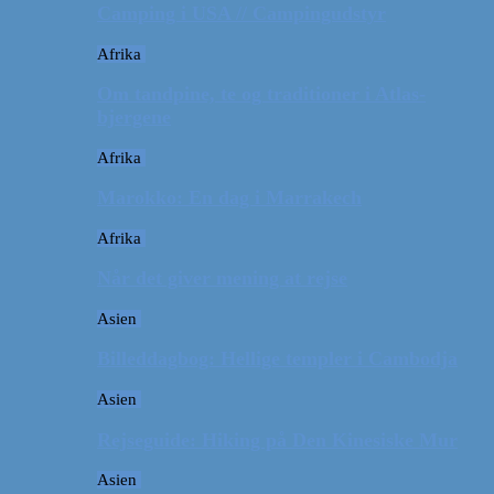
Camping i USA // Campingudstyr
Afrika
Om tandpine, te og traditioner i Atlas-
bjergene
Afrika
Marokko: En dag i Marrakech
Afrika
Når det giver mening at rejse
Asien
Billeddagbog: Hellige templer i Cambodja
Asien
Rejseguide: Hiking på Den Kinesiske Mur
Asien