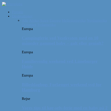
Forside
Destinationer
Alle
Afrika
Asien
Europa
Mellemamerika
Nordamerika
Oceanien
Sydamerika
Europa
Campingferie ved Vestkysten med en 10
måneder gammel baby – galt eller genialt?
Europa
Familievenlig weekend ved Lüneburger
Heide
Europa
Billeddagbog: Forlænget weekend syd for
Hamborg
Rejse
Vores tips til kør-selv-ferie med en baby på 2