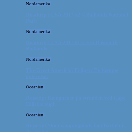
Nordamerika
Roadtrip i USA 2017 #2 // Badlands National
Park
Nordamerika
Roadtrip i USA 2017 #1 // Fra Boston til
Badlands
Nordamerika
The Great American Eclipse: En kæmpe
oplevelse!
Oceanien
Rejsetip: Kænguruer på stranden ved Cape
Hillsborough
Oceanien
Rejsetip: Skøn campingplads i outbacken i
Australien