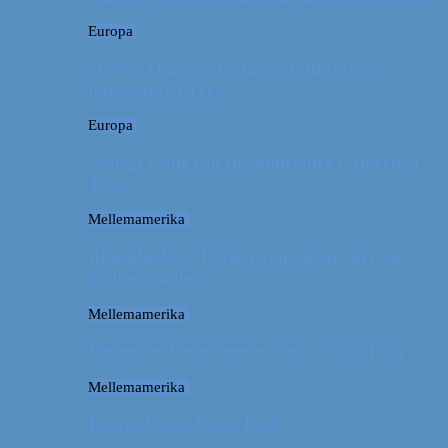
Europa
Østrig: Om bueskydning, fuld fart og
dinosaurer i Tyrol
Europa
Østrig: Gode råd til vandreture i Alperne i
Tyrol
Mellemamerika
Billeddagbog: Dårligt vejr, dovne dyr og
dejlige minder
Mellemamerika
Memories from Puerto Viejo, Costa Rica
Mellemamerika
Puerto Viejo, Costa Rica