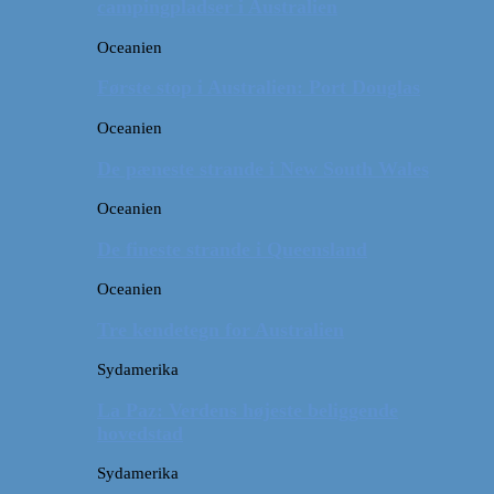
campingpladser i Australien
Oceanien
Første stop i Australien: Port Douglas
Oceanien
De pæneste strande i New South Wales
Oceanien
De fineste strande i Queensland
Oceanien
Tre kendetegn for Australien
Sydamerika
La Paz: Verdens højeste beliggende
hovedstad
Sydamerika