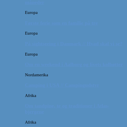
måneder
Europa
Første ferie som en familie på tre
Europa
På sightseeing i Danmark // Hvad skal vi se?
Europa
Om en weekend i Aalborg og livets kolbøtter
Nordamerika
Camping i USA // Campingudstyr
Afrika
Om tandpine, te og traditioner i Atlas-
bjergene
Afrika