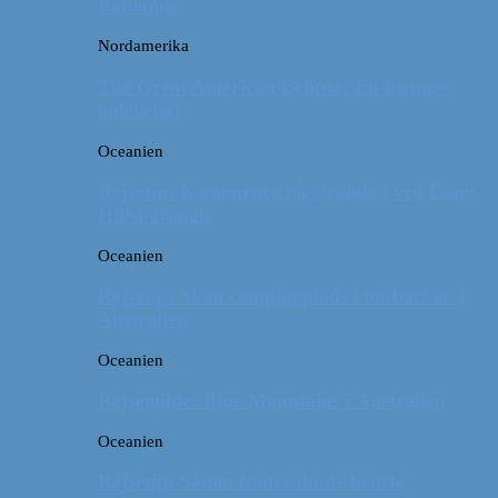
Badlands
Nordamerika
The Great American Eclipse: En kæmpe
oplevelse!
Oceanien
Rejsetip: Kænguruer på stranden ved Cape
Hillsborough
Oceanien
Rejsetip: Skøn campingplads i outbacken i
Australien
Oceanien
Rejseguide: Blue Mountains i Australien
Oceanien
Rejsetip: Sådan finder du de bedste