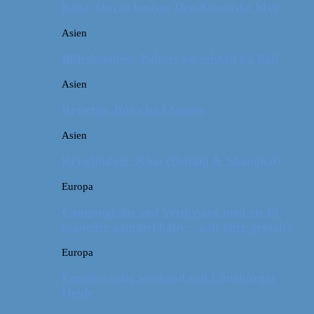
Kina: Om at bestige Den Kinesiske Mur
Asien
Billeddagbog: Palmer og solskin på Bali
Asien
Rejsetip: Bún chả i Saigon
Asien
Rejsebudget: Kina (Beijing & Shanghai)
Europa
Campingferie ved Vestkysten med en 10
måneder gammel baby – galt eller genialt?
Europa
Familievenlig weekend ved Lüneburger
Heide