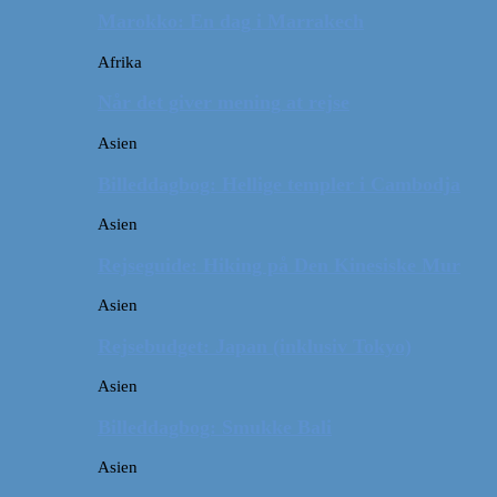
Marokko: En dag i Marrakech
Afrika
Når det giver mening at rejse
Asien
Billeddagbog: Hellige templer i Cambodja
Asien
Rejseguide: Hiking på Den Kinesiske Mur
Asien
Rejsebudget: Japan (inklusiv Tokyo)
Asien
Billeddagbog: Smukke Bali
Asien