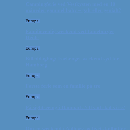
Campingferie ved Vestkysten med en 10
måneder gammel baby – galt eller genialt?
Europa
Familievenlig weekend ved Lüneburger
Heide
Europa
Billeddagbog: Forlænget weekend syd for
Hamborg
Europa
Første ferie som en familie på tre
Europa
På sightseeing i Danmark // Hvad skal vi se?
Europa
Om en weekend i Aalborg og livets kolbøtter