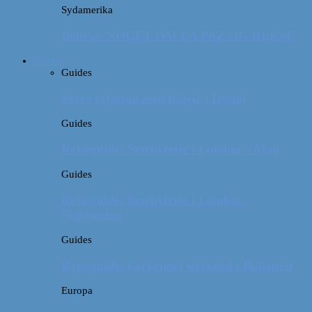
Sydamerika
Bolivia: NOGET OM LA PAZ OG HEKSE
Guides
Guides
Vores erfaring med billeje i Irland
Guides
Rejseguide: Storbyferie i London // Mad
Guides
Rejseguide: Storbyferie i London //
Sightseeing
Guides
Rejseguide: Forlænget weekend i Budapest
Europa