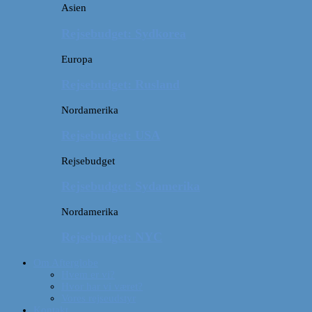
Asien
Rejsebudget: Sydkorea
Europa
Rejsebudget: Rusland
Nordamerika
Rejsebudget: USA
Rejsebudget
Rejsebudget: Sydamerika
Nordamerika
Rejsebudget: NYC
Om Afterglobe
Hvem er vi?
Hvor har vi været?
Vores rejseudstyr
Kontakt