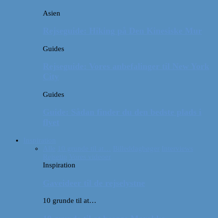
Asien
Rejseguide: Hiking på Den Kinesiske Mur
Guides
Rejseguide: Vores anbefalinger til New York
City
Guides
Guide: Sådan finder du den bedste plads i
flyet
Inspiration
Alle
10 grunde til at…
Billeddagbøger
Interviews
Rejsetip
Vores videoer
Inspiration
Gaveideer til de rejselystne
10 grunde til at…