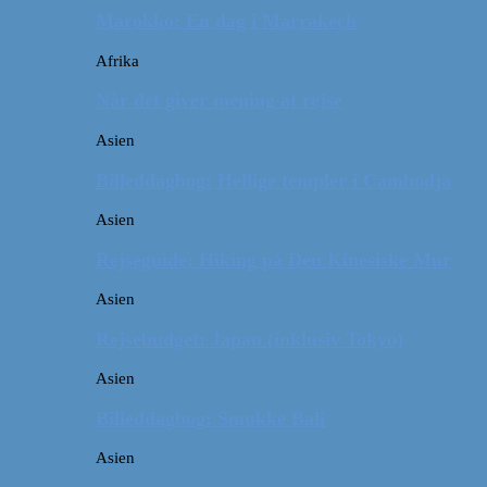
Marokko: En dag i Marrakech
Afrika
Når det giver mening at rejse
Asien
Billeddagbog: Hellige templer i Cambodja
Asien
Rejseguide: Hiking på Den Kinesiske Mur
Asien
Rejsebudget: Japan (inklusiv Tokyo)
Asien
Billeddagbog: Smukke Bali
Asien