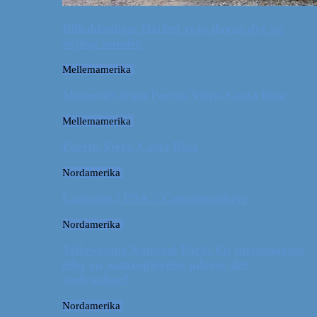
Billeddagbog: Dårligt vejr, dovne dyr og
dejlige minder
Mellemamerika
Memories from Puerto Viejo, Costa Rica
Mellemamerika
Puerto Viejo, Costa Rica
Nordamerika
Camping i USA // Campingudstyr
Nordamerika
Yellowstone National Park: En turistmagnet
eller en naturoplevelse udover det
sædvanlige?
Nordamerika