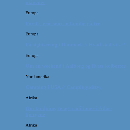
måneder
Europa
Første ferie som en familie på tre
Europa
På sightseeing i Danmark // Hvad skal vi se?
Europa
Om en weekend i Aalborg og livets kolbøtter
Nordamerika
Camping i USA // Campingudstyr
Afrika
Om tandpine, te og traditioner i Atlas-
bjergene
Afrika