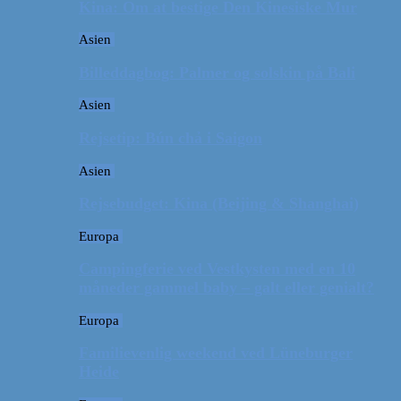
Kina: Om at bestige Den Kinesiske Mur
Asien
Billeddagbog: Palmer og solskin på Bali
Asien
Rejsetip: Bún chả i Saigon
Asien
Rejsebudget: Kina (Beijing & Shanghai)
Europa
Campingferie ved Vestkysten med en 10
måneder gammel baby – galt eller genialt?
Europa
Familievenlig weekend ved Lüneburger
Heide