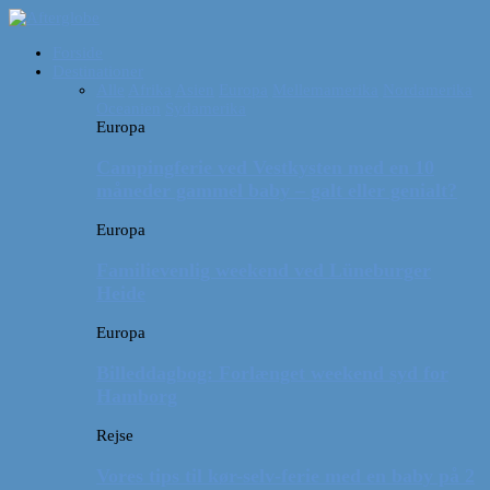
Forside
Destinationer
Alle
Afrika
Asien
Europa
Mellemamerika
Nordamerika
Oceanien
Sydamerika
Europa
Campingferie ved Vestkysten med en 10
måneder gammel baby – galt eller genialt?
Europa
Familievenlig weekend ved Lüneburger
Heide
Europa
Billeddagbog: Forlænget weekend syd for
Hamborg
Rejse
Vores tips til kør-selv-ferie med en baby på 2