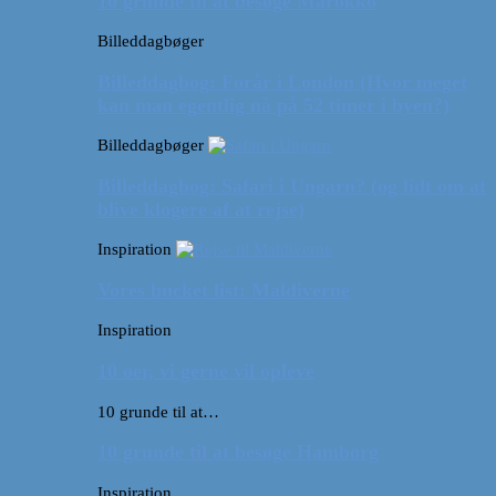
10 grunde til at besøge Marokko
Billeddagbøger
Billeddagbog: Forår i London (Hvor meget
kan man egentlig nå på 52 timer i byen?)
Billeddagbøger
Billeddagbog: Safari i Ungarn? (og lidt om at
blive klogere af at rejse)
Inspiration
Vores bucket list: Maldiverne
Inspiration
10 øer, vi gerne vil opleve
10 grunde til at…
10 grunde til at besøge Hamborg
Inspiration