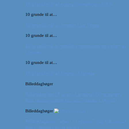
10 grunde til at tage på roadtrip i USA
10 grunde til at…
10 grunde til at besøge Las Vegas
10 grunde til at…
10 grunde til at pakke rygsækken og rejse ud
i verden
10 grunde til at…
10 grunde til at besøge Arizona
Billeddagbøger
Billeddagbog: Forår i London (Hvor meget
kan man egentlig nå på 52 timer i byen?)
Billeddagbøger
Billeddagbog: Safari i Ungarn? (og lidt om at
blive klogere af at rejse)