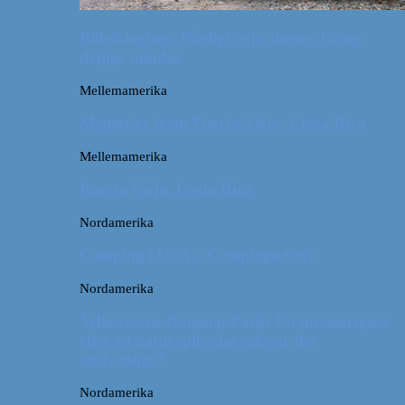
Billeddagbog: Dårligt vejr, dovne dyr og
dejlige minder
Mellemamerika
Memories from Puerto Viejo, Costa Rica
Mellemamerika
Puerto Viejo, Costa Rica
Nordamerika
Camping i USA // Campingudstyr
Nordamerika
Yellowstone National Park: En turistmagnet
eller en naturoplevelse udover det
sædvanlige?
Nordamerika