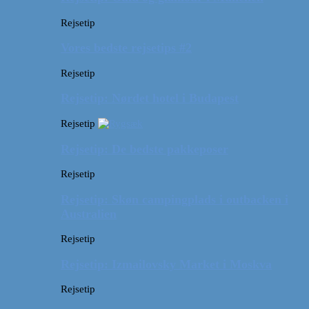
Rejsetip
Vores bedste rejsetips #2
Rejsetip
Rejsetip: Nørdet hotel i Budapest
Rejsetip
Rejsetip: De bedste pakkeposer
Rejsetip
Rejsetip: Skøn campingplads i outbacken i
Australien
Rejsetip
Rejsetip: Izmailovsky Market i Moskva
Rejsetip