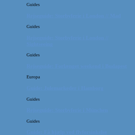
Guides
Rejseguide: Storbyferie i London // Mad
Guides
Rejseguide: Storbyferie i London //
Sightseeing
Guides
Rejseguide: Forlænget weekend i Budapest
Europa
Guide: Julemarkeder i Hamborg
Guides
Rejseguide: Storbyferie i München
Guides
Guide: Få hjælp ved flyforsinkelse