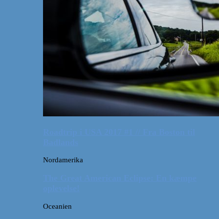
Roadtrip i USA 2017 #1 // Fra Boston til
Badlands
Nordamerika
The Great American Eclipse: En kæmpe
oplevelse!
Oceanien