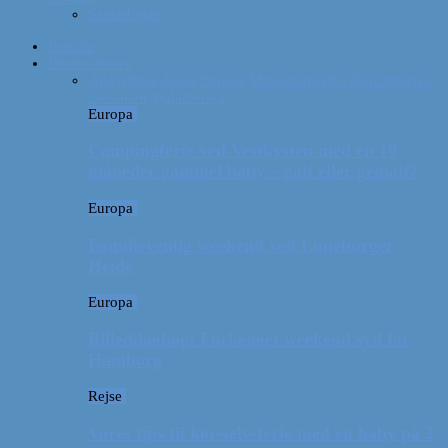
Samarbejde
Forside
Destinationer
Alle
Afrika
Asien
Europa
Mellemamerika
Nordamerika
Oceanien
Sydamerika
Europa
Campingferie ved Vestkysten med en 10
måneder gammel baby – galt eller genialt?
Europa
Familievenlig weekend ved Lüneburger
Heide
Europa
Billeddagbog: Forlænget weekend syd for
Hamborg
Rejse
Vores tips til kør-selv-ferie med en baby på 2