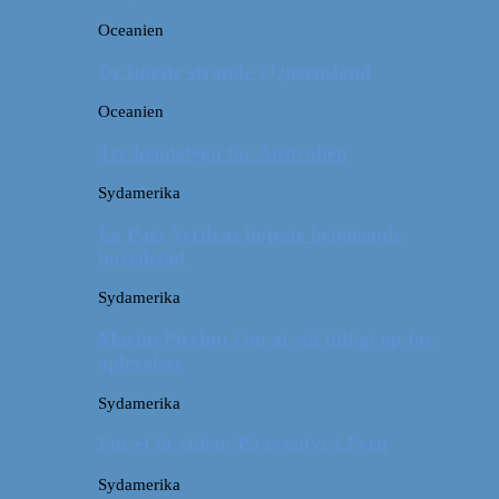
Oceanien
De fineste strande i Queensland
Oceanien
Tre kendetegn for Australien
Sydamerika
La Paz: Verdens højeste beliggende
hovedstad
Sydamerika
Machu Picchu: Om at stå tidligt op for
oplevelser
Sydamerika
For et år siden: På eventyr i Peru
Sydamerika