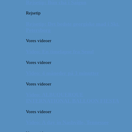
Rejsetip: Bún chả i Saigon
Rejsetip
Rejsetip: Det bedste georgiske mad i Skt.
Petersborg
Vores videoer
Video: En timelapse fra Seoul
Vores videoer
Video: 4 måneder på 3 minutter
Vores videoer
Video: ALBUQUERQUE
INTERNATIONAL BALLOON FIESTA
Vores videoer
Video: A day in Nashville, Tennessee