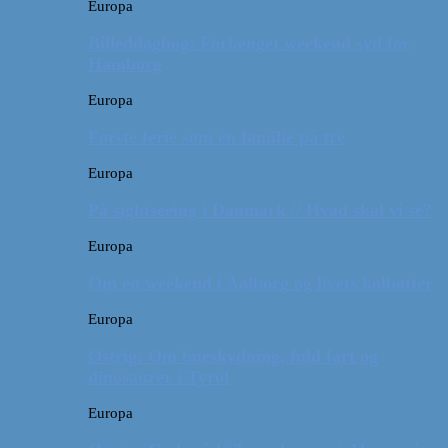
Europa
Billeddagbog: Forlænget weekend syd for
Hamborg
Europa
Første ferie som en familie på tre
Europa
På sightseeing i Danmark // Hvad skal vi se?
Europa
Om en weekend i Aalborg og livets kolbøtter
Europa
Østrig: Om bueskydning, fuld fart og
dinosaurer i Tyrol
Europa