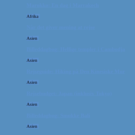
Marokko: En dag i Marrakech
Afrika
Når det giver mening at rejse
Asien
Billeddagbog: Hellige templer i Cambodja
Asien
Rejseguide: Hiking på Den Kinesiske Mur
Asien
Rejsebudget: Japan (inklusiv Tokyo)
Asien
Billeddagbog: Smukke Bali
Asien