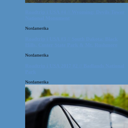
Roadtrip i USA #4 // Wyoming: Devils Tower
National Monument
Nordamerika
Roadtrip i USA #3 // South Dakota: Black
Hills, Custer State Park & Mt. Rushmore
Nordamerika
Roadtrip i USA 2017 #2 // Badlands National
Park
Nordamerika