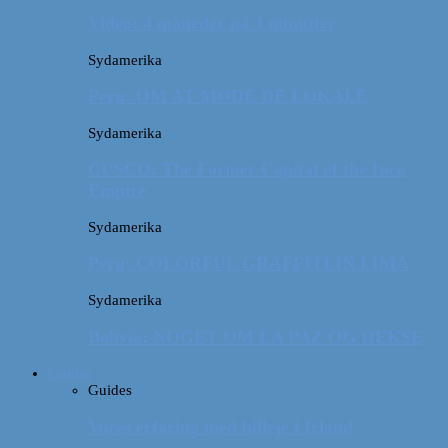
Video: 4 måneder på 3 minutter
Sydamerika
Peru: OM AT MØDE DE LOKALE
Sydamerika
CUSCO: The Former Capital of the Inca
Empire
Sydamerika
Peru: COLORFUL GRAFFITI IN LIMA
Sydamerika
Bolivia: NOGET OM LA PAZ OG HEKSE
Guides
Guides
Vores erfaring med billeje i Irland