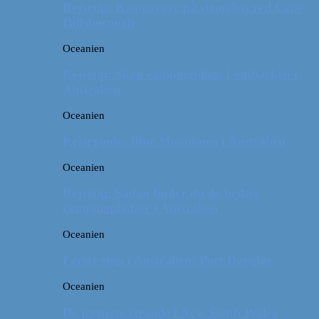
Rejsetip: Kænguruer på stranden ved Cape
Hillsborough
Oceanien
Rejsetip: Skøn campingplads i outbacken i
Australien
Oceanien
Rejseguide: Blue Mountains i Australien
Oceanien
Rejsetip: Sådan finder du de bedste
campingpladser i Australien
Oceanien
Første stop i Australien: Port Douglas
Oceanien
De pæneste strande i New South Wales