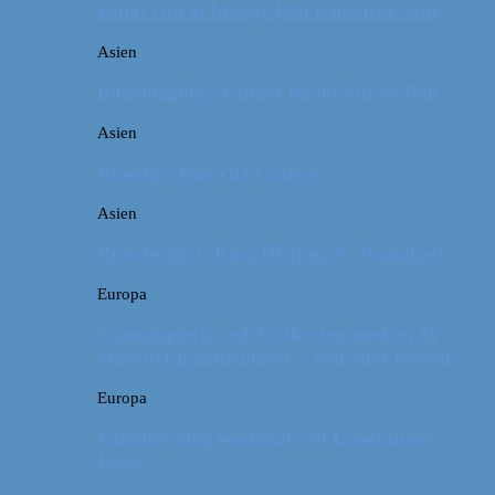
Kina: Om at bestige Den Kinesiske Mur
Asien
Billeddagbog: Palmer og solskin på Bali
Asien
Rejsetip: Bún chả i Saigon
Asien
Rejsebudget: Kina (Beijing & Shanghai)
Europa
Campingferie ved Vestkysten med en 10
måneder gammel baby – galt eller genialt?
Europa
Familievenlig weekend ved Lüneburger
Heide