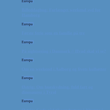
Europa
Billeddagbog: Forlænget weekend syd for
Hamborg
Europa
Første ferie som en familie på tre
Europa
På sightseeing i Danmark // Hvad skal vi se?
Europa
Om en weekend i Aalborg og livets kolbøtter
Europa
Østrig: Om bueskydning, fuld fart og
dinosaurer i Tyrol
Europa
Østrig: Gode råd til vandreture i Alperne i