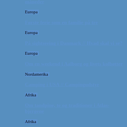
måneder
Europa
Første ferie som en familie på tre
Europa
På sightseeing i Danmark // Hvad skal vi se?
Europa
Om en weekend i Aalborg og livets kolbøtter
Nordamerika
Camping i USA // Campingudstyr
Afrika
Om tandpine, te og traditioner i Atlas-
bjergene
Afrika