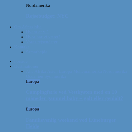
Nordamerika
Rejsebudget: NYC
Om Afterglobe
Hvem er vi?
Hvor har vi været?
Vores rejseudstyr
Kontakt
Samarbejde
Forside
Destinationer
Alle
Afrika
Asien
Europa
Mellemamerika
Nordamerika
Oceanien
Sydamerika
Europa
Campingferie ved Vestkysten med en 10
måneder gammel baby – galt eller genialt?
Europa
Familievenlig weekend ved Lüneburger
Heide