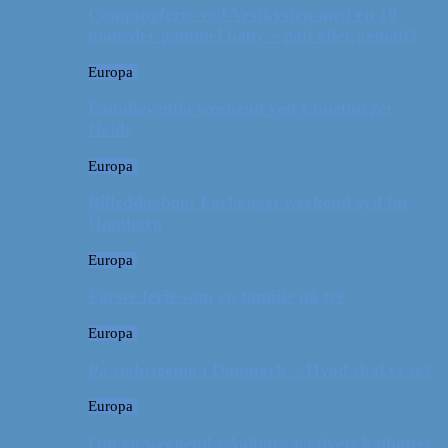
Campingferie ved Vestkysten med en 10
måneder gammel baby – galt eller genialt?
Europa
Familievenlig weekend ved Lüneburger
Heide
Europa
Billeddagbog: Forlænget weekend syd for
Hamborg
Europa
Første ferie som en familie på tre
Europa
På sightseeing i Danmark // Hvad skal vi se?
Europa
Om en weekend i Aalborg og livets kolbøtter