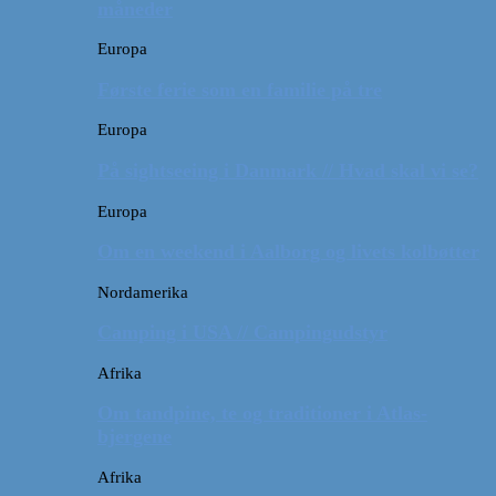
måneder
Europa
Første ferie som en familie på tre
Europa
På sightseeing i Danmark // Hvad skal vi se?
Europa
Om en weekend i Aalborg og livets kolbøtter
Nordamerika
Camping i USA // Campingudstyr
Afrika
Om tandpine, te og traditioner i Atlas-
bjergene
Afrika