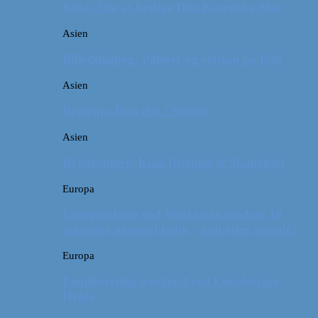
Kina: Om at bestige Den Kinesiske Mur
Asien
Billeddagbog: Palmer og solskin på Bali
Asien
Rejsetip: Bún chả i Saigon
Asien
Rejsebudget: Kina (Beijing & Shanghai)
Europa
Campingferie ved Vestkysten med en 10
måneder gammel baby – galt eller genialt?
Europa
Familievenlig weekend ved Lüneburger
Heide