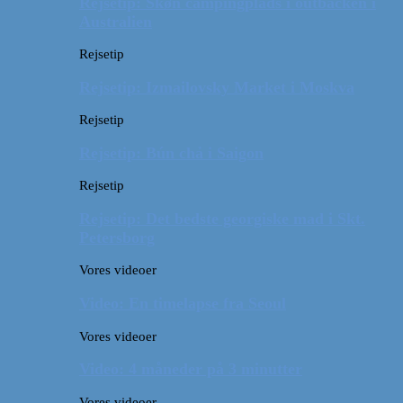
Rejsetip: Skøn campingplads i outbacken i
Australien
Rejsetip
Rejsetip: Izmailovsky Market i Moskva
Rejsetip
Rejsetip: Bún chả i Saigon
Rejsetip
Rejsetip: Det bedste georgiske mad i Skt.
Petersborg
Vores videoer
Video: En timelapse fra Seoul
Vores videoer
Video: 4 måneder på 3 minutter
Vores videoer