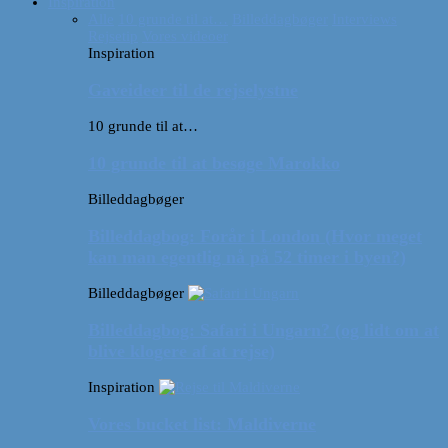
Inspiration
Alle
10 grunde til at…
Billeddagbøger
Interviews
Rejsetip
Vores videoer
Inspiration
Gaveideer til de rejselystne
10 grunde til at…
10 grunde til at besøge Marokko
Billeddagbøger
Billeddagbog: Forår i London (Hvor meget
kan man egentlig nå på 52 timer i byen?)
Billeddagbøger
Billeddagbog: Safari i Ungarn? (og lidt om at
blive klogere af at rejse)
Inspiration
Vores bucket list: Maldiverne