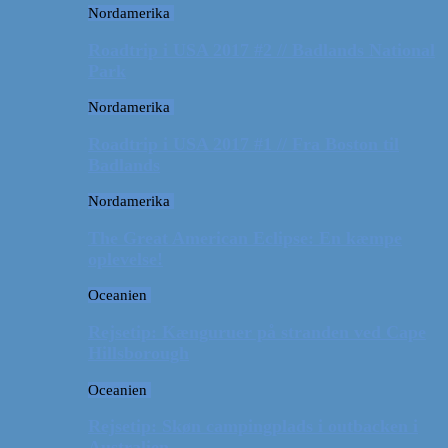
Nordamerika
Roadtrip i USA 2017 #2 // Badlands National
Park
Nordamerika
Roadtrip i USA 2017 #1 // Fra Boston til
Badlands
Nordamerika
The Great American Eclipse: En kæmpe
oplevelse!
Oceanien
Rejsetip: Kænguruer på stranden ved Cape
Hillsborough
Oceanien
Rejsetip: Skøn campingplads i outbacken i
Australien