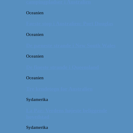
campingpladser i Australien
Oceanien
Første stop i Australien: Port Douglas
Oceanien
De pæneste strande i New South Wales
Oceanien
De fineste strande i Queensland
Oceanien
Tre kendetegn for Australien
Sydamerika
La Paz: Verdens højeste beliggende
hovedstad
Sydamerika