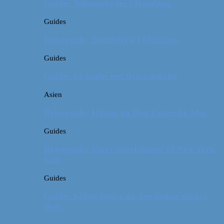
Guide: Julemarkeder i Hamborg
Guides
Rejseguide: Storbyferie i München
Guides
Guide: Få hjælp ved flyforsinkelse
Asien
Rejseguide: Hiking på Den Kinesiske Mur
Guides
Rejseguide: Vores anbefalinger til New York
City
Guides
Guide: Sådan finder du den bedste plads i
flyet