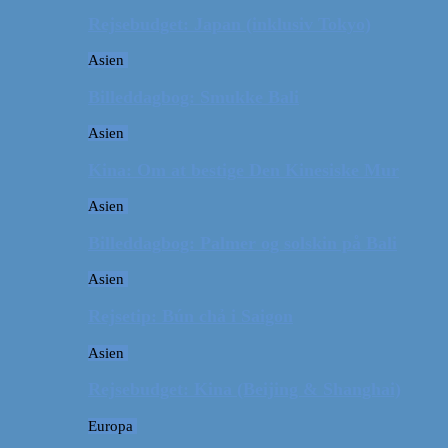
Rejsebudget: Japan (inklusiv Tokyo)
Asien
Billeddagbog: Smukke Bali
Asien
Kina: Om at bestige Den Kinesiske Mur
Asien
Billeddagbog: Palmer og solskin på Bali
Asien
Rejsetip: Bún chả i Saigon
Asien
Rejsebudget: Kina (Beijing & Shanghai)
Europa