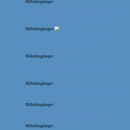
Billeddagbøger
Billeddagbog: Forår i London (Hvor meget
kan man egentlig nå på 52 timer i byen?)
Billeddagbøger
Billeddagbog: Safari i Ungarn? (og lidt om at
blive klogere af at rejse)
Billeddagbøger
Billeddagbog: Udsigt over Budapest fra
Gellert Hill
Billeddagbøger
Billed- og rejsedagbog: Afslapning i Ungarn
Billeddagbøger
Billeddagbog: Efterår i München
Billeddagbøger