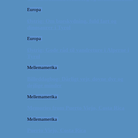
Europa
Østrig: Om bueskydning, fuld fart og
dinosaurer i Tyrol
Europa
Østrig: Gode råd til vandreture i Alperne i
Tyrol
Mellemamerika
Billeddagbog: Dårligt vejr, dovne dyr og
dejlige minder
Mellemamerika
Memories from Puerto Viejo, Costa Rica
Mellemamerika
Puerto Viejo, Costa Rica