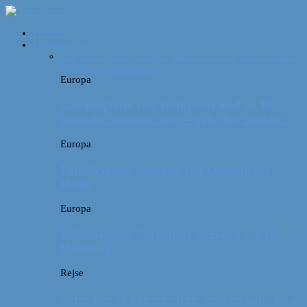
Forside
Destinationer
Alle
Afrika
Asien
Europa
Mellemamerika
Nordamerika
Oceanien
Sydamerika
Europa
Campingferie ved Vestkysten med en 10
måneder gammel baby – galt eller genialt?
Europa
Familievenlig weekend ved Lüneburger
Heide
Europa
Billeddagbog: Forlænget weekend syd for
Hamborg
Rejse
Vores tips til kør-selv-ferie med en baby på 2