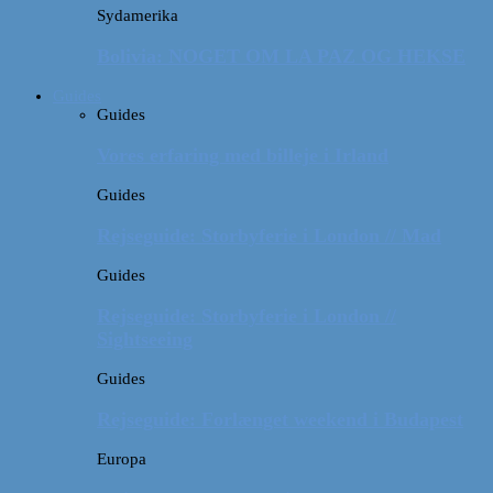
Sydamerika
Bolivia: NOGET OM LA PAZ OG HEKSE
Guides
Guides
Vores erfaring med billeje i Irland
Guides
Rejseguide: Storbyferie i London // Mad
Guides
Rejseguide: Storbyferie i London //
Sightseeing
Guides
Rejseguide: Forlænget weekend i Budapest
Europa