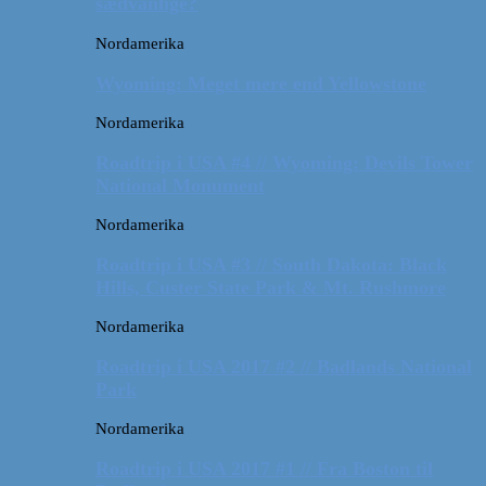
sædvanlige?
Nordamerika
Wyoming: Meget mere end Yellowstone
Nordamerika
Roadtrip i USA #4 // Wyoming: Devils Tower
National Monument
Nordamerika
Roadtrip i USA #3 // South Dakota: Black
Hills, Custer State Park & Mt. Rushmore
Nordamerika
Roadtrip i USA 2017 #2 // Badlands National
Park
Nordamerika
Roadtrip i USA 2017 #1 // Fra Boston til