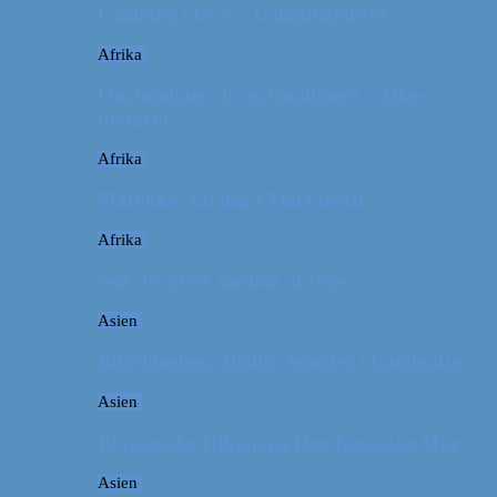
Camping i USA // Campingudstyr
Afrika
Om tandpine, te og traditioner i Atlas-
bjergene
Afrika
Marokko: En dag i Marrakech
Afrika
Når det giver mening at rejse
Asien
Billeddagbog: Hellige templer i Cambodja
Asien
Rejseguide: Hiking på Den Kinesiske Mur
Asien