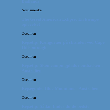
Badlands
Nordamerika
The Great American Eclipse: En kæmpe
oplevelse!
Oceanien
Rejsetip: Kænguruer på stranden ved Cape
Hillsborough
Oceanien
Rejsetip: Skøn campingplads i outbacken i
Australien
Oceanien
Rejseguide: Blue Mountains i Australien
Oceanien
Rejsetip: Sådan finder du de bedste