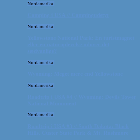
Nordamerika
Camping i USA // Campingudstyr
Nordamerika
Yellowstone National Park: En turistmagnet
eller en naturoplevelse udover det
sædvanlige?
Nordamerika
Wyoming: Meget mere end Yellowstone
Nordamerika
Roadtrip i USA #4 // Wyoming: Devils Tower
National Monument
Nordamerika
Roadtrip i USA #3 // South Dakota: Black
Hills, Custer State Park & Mt. Rushmore