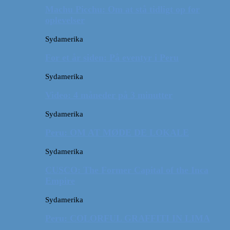
Machu Picchu: Om at stå tidligt op for
oplevelser
Sydamerika
For et år siden: På eventyr i Peru
Sydamerika
Video: 4 måneder på 3 minutter
Sydamerika
Peru: OM AT MØDE DE LOKALE
Sydamerika
CUSCO: The Former Capital of the Inca
Empire
Sydamerika
Peru: COLORFUL GRAFFITI IN LIMA