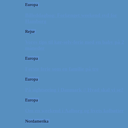
Europa
Billeddagbog: Forlænget weekend syd for
Hamborg
Rejse
Vores tips til kør-selv-ferie med en baby på 2
måneder
Europa
Første ferie som en familie på tre
Europa
På sightseeing i Danmark // Hvad skal vi se?
Europa
Om en weekend i Aalborg og livets kolbøtter
Nordamerika