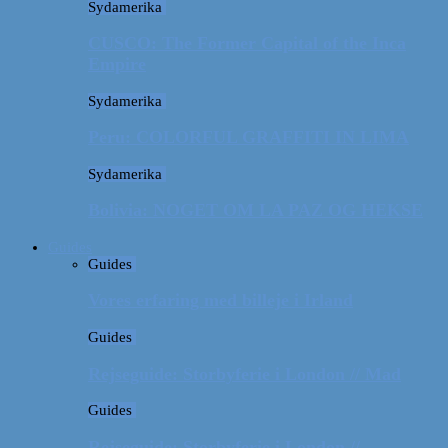
Sydamerika
CUSCO: The Former Capital of the Inca
Empire
Sydamerika
Peru: COLORFUL GRAFFITI IN LIMA
Sydamerika
Bolivia: NOGET OM LA PAZ OG HEKSE
Guides
Guides
Vores erfaring med billeje i Irland
Guides
Rejseguide: Storbyferie i London // Mad
Guides
Rejseguide: Storbyferie i London //