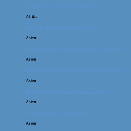
Marokko: En dag i Marrakech
Afrika
Når det giver mening at rejse
Asien
Billeddagbog: Hellige templer i Cambodja
Asien
Rejseguide: Hiking på Den Kinesiske Mur
Asien
Rejsebudget: Japan (inklusiv Tokyo)
Asien
Billeddagbog: Smukke Bali
Asien