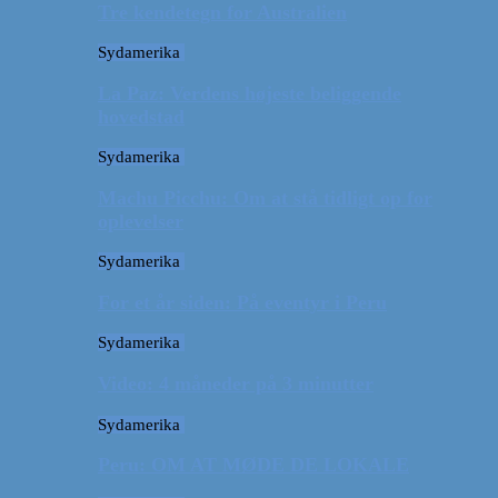
Tre kendetegn for Australien
Sydamerika
La Paz: Verdens højeste beliggende
hovedstad
Sydamerika
Machu Picchu: Om at stå tidligt op for
oplevelser
Sydamerika
For et år siden: På eventyr i Peru
Sydamerika
Video: 4 måneder på 3 minutter
Sydamerika
Peru: OM AT MØDE DE LOKALE