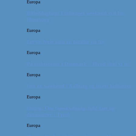
Europa
Billeddagbog: Forlænget weekend syd for
Hamborg
Europa
Første ferie som en familie på tre
Europa
På sightseeing i Danmark // Hvad skal vi se?
Europa
Om en weekend i Aalborg og livets kolbøtter
Europa
Østrig: Om bueskydning, fuld fart og
dinosaurer i Tyrol
Europa