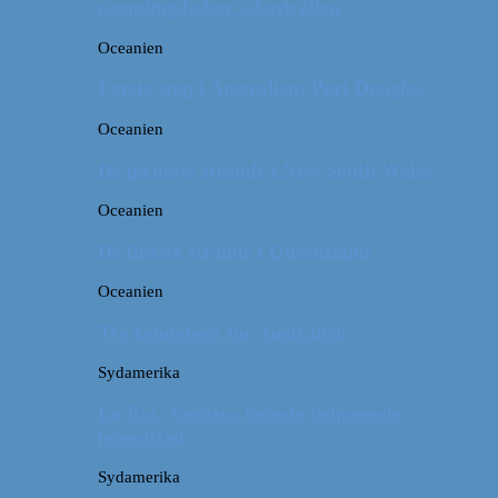
campingpladser i Australien
Oceanien
Første stop i Australien: Port Douglas
Oceanien
De pæneste strande i New South Wales
Oceanien
De fineste strande i Queensland
Oceanien
Tre kendetegn for Australien
Sydamerika
La Paz: Verdens højeste beliggende
hovedstad
Sydamerika