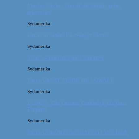
Machu Picchu: Om at stå tidligt op for
oplevelser
Sydamerika
For et år siden: På eventyr i Peru
Sydamerika
Video: 4 måneder på 3 minutter
Sydamerika
Peru: OM AT MØDE DE LOKALE
Sydamerika
CUSCO: The Former Capital of the Inca
Empire
Sydamerika
Peru: COLORFUL GRAFFITI IN LIMA