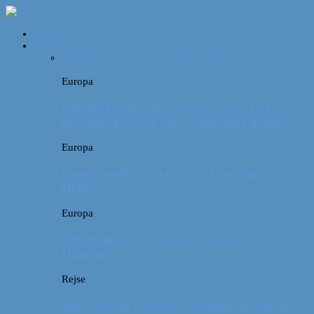
Forside
Destinationer
Alle
Afrika
Asien
Europa
Mellemamerika
Nordamerika
Oceanien
Sydamerika
Europa
Campingferie ved Vestkysten med en 10
måneder gammel baby – galt eller genialt?
Europa
Familievenlig weekend ved Lüneburger
Heide
Europa
Billeddagbog: Forlænget weekend syd for
Hamborg
Rejse
Vores tips til kør-selv-ferie med en baby på 2