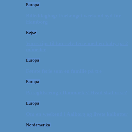
Europa
Billeddagbog: Forlænget weekend syd for
Hamborg
Rejse
Vores tips til kør-selv-ferie med en baby på 2
måneder
Europa
Første ferie som en familie på tre
Europa
På sightseeing i Danmark // Hvad skal vi se?
Europa
Om en weekend i Aalborg og livets kolbøtter
Nordamerika