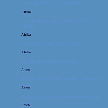
Camping i USA // Campingudstyr
Afrika
Om tandpine, te og traditioner i Atlas-
bjergene
Afrika
Marokko: En dag i Marrakech
Afrika
Når det giver mening at rejse
Asien
Billeddagbog: Hellige templer i Cambodja
Asien
Rejseguide: Hiking på Den Kinesiske Mur
Asien