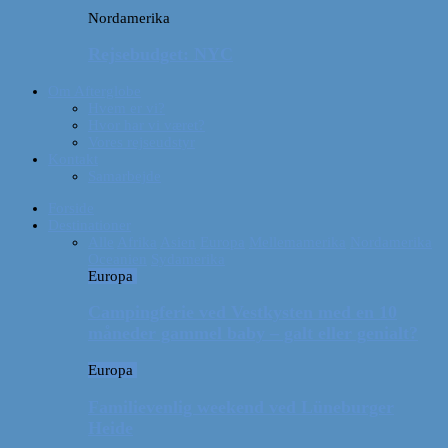
Nordamerika
Rejsebudget: NYC
Om Afterglobe
Hvem er vi?
Hvor har vi været?
Vores rejseudstyr
Kontakt
Samarbejde
Forside
Destinationer
Alle
Afrika
Asien
Europa
Mellemamerika
Nordamerika
Oceanien
Sydamerika
Europa
Campingferie ved Vestkysten med en 10
måneder gammel baby – galt eller genialt?
Europa
Familievenlig weekend ved Lüneburger
Heide