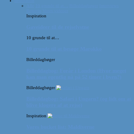
Inspiration
Alle
10 grunde til at…
Billeddagbøger
Interviews
Rejsetip
Vores videoer
Inspiration
Gaveideer til de rejselystne
10 grunde til at…
10 grunde til at besøge Marokko
Billeddagbøger
Billeddagbog: Forår i London (Hvor meget
kan man egentlig nå på 52 timer i byen?)
Billeddagbøger
Billeddagbog: Safari i Ungarn? (og lidt om at
blive klogere af at rejse)
Inspiration
Vores bucket list: Maldiverne