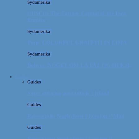
Sydamerika
CUSCO: The Former Capital of the Inca
Empire
Sydamerika
Peru: COLORFUL GRAFFITI IN LIMA
Sydamerika
Bolivia: NOGET OM LA PAZ OG HEKSE
Guides
Guides
Vores erfaring med billeje i Irland
Guides
Rejseguide: Storbyferie i London // Mad
Guides
Rejseguide: Storbyferie i London //