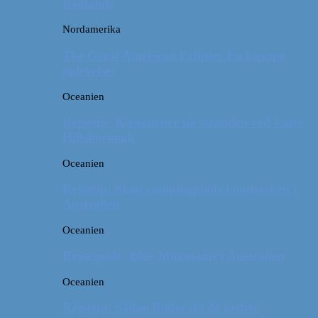
Badlands
Nordamerika
The Great American Eclipse: En kæmpe
oplevelse!
Oceanien
Rejsetip: Kænguruer på stranden ved Cape
Hillsborough
Oceanien
Rejsetip: Skøn campingplads i outbacken i
Australien
Oceanien
Rejseguide: Blue Mountains i Australien
Oceanien
Rejsetip: Sådan finder du de bedste