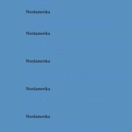
sædvanlige?
Nordamerika
Wyoming: Meget mere end Yellowstone
Nordamerika
Roadtrip i USA #4 // Wyoming: Devils Tower
National Monument
Nordamerika
Roadtrip i USA #3 // South Dakota: Black
Hills, Custer State Park & Mt. Rushmore
Nordamerika
Roadtrip i USA 2017 #2 // Badlands National
Park
Nordamerika
Roadtrip i USA 2017 #1 // Fra Boston til