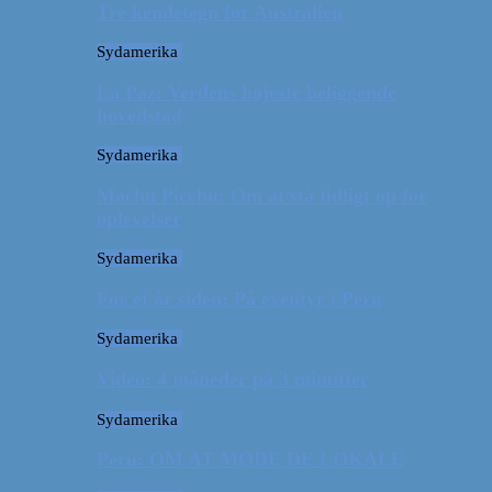
Tre kendetegn for Australien
Sydamerika
La Paz: Verdens højeste beliggende
hovedstad
Sydamerika
Machu Picchu: Om at stå tidligt op for
oplevelser
Sydamerika
For et år siden: På eventyr i Peru
Sydamerika
Video: 4 måneder på 3 minutter
Sydamerika
Peru: OM AT MØDE DE LOKALE