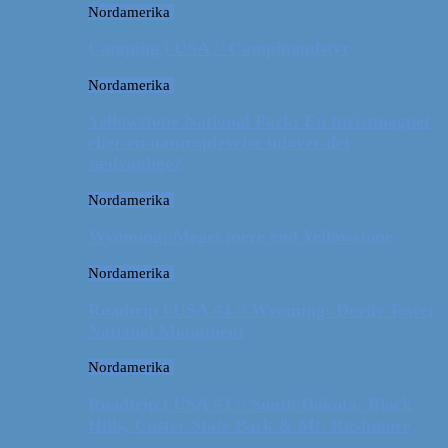
Nordamerika
Camping i USA // Campingudstyr
Nordamerika
Yellowstone National Park: En turistmagnet
eller en naturoplevelse udover det
sædvanlige?
Nordamerika
Wyoming: Meget mere end Yellowstone
Nordamerika
Roadtrip i USA #4 // Wyoming: Devils Tower
National Monument
Nordamerika
Roadtrip i USA #3 // South Dakota: Black
Hills, Custer State Park & Mt. Rushmore