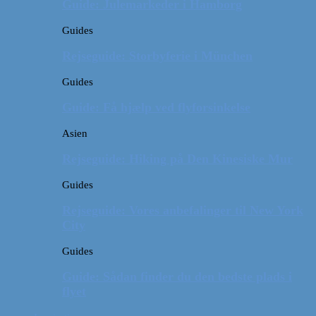
Guide: Julemarkeder i Hamborg
Guides
Rejseguide: Storbyferie i München
Guides
Guide: Få hjælp ved flyforsinkelse
Asien
Rejseguide: Hiking på Den Kinesiske Mur
Guides
Rejseguide: Vores anbefalinger til New York
City
Guides
Guide: Sådan finder du den bedste plads i
flyet