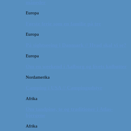
måneder
Europa
Første ferie som en familie på tre
Europa
På sightseeing i Danmark // Hvad skal vi se?
Europa
Om en weekend i Aalborg og livets kolbøtter
Nordamerika
Camping i USA // Campingudstyr
Afrika
Om tandpine, te og traditioner i Atlas-
bjergene
Afrika