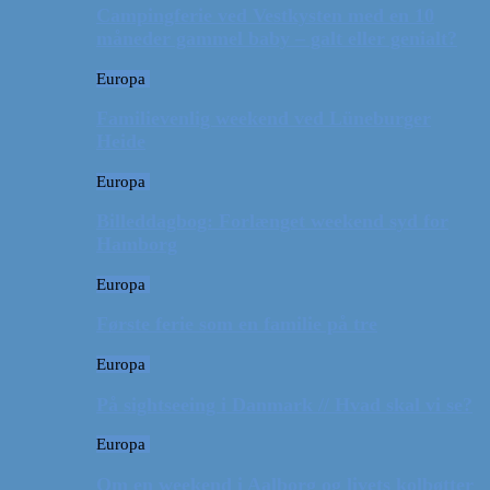
Campingferie ved Vestkysten med en 10
måneder gammel baby – galt eller genialt?
Europa
Familievenlig weekend ved Lüneburger
Heide
Europa
Billeddagbog: Forlænget weekend syd for
Hamborg
Europa
Første ferie som en familie på tre
Europa
På sightseeing i Danmark // Hvad skal vi se?
Europa
Om en weekend i Aalborg og livets kolbøtter