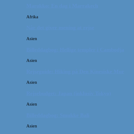
Marokko: En dag i Marrakech
Afrika
Når det giver mening at rejse
Asien
Billeddagbog: Hellige templer i Cambodja
Asien
Rejseguide: Hiking på Den Kinesiske Mur
Asien
Rejsebudget: Japan (inklusiv Tokyo)
Asien
Billeddagbog: Smukke Bali
Asien