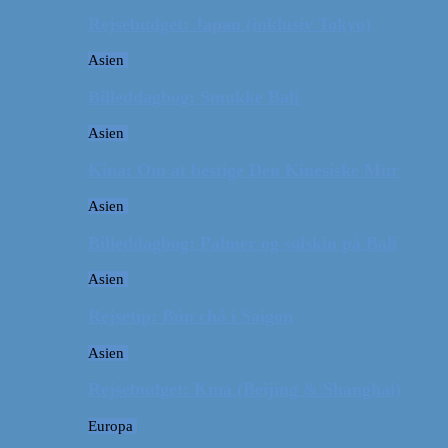
Rejsebudget: Japan (inklusiv Tokyo)
Asien
Billeddagbog: Smukke Bali
Asien
Kina: Om at bestige Den Kinesiske Mur
Asien
Billeddagbog: Palmer og solskin på Bali
Asien
Rejsetip: Bún chả i Saigon
Asien
Rejsebudget: Kina (Beijing & Shanghai)
Europa