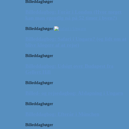
Billeddagbøger
Billeddagbog: Forår i London (Hvor meget
kan man egentlig nå på 52 timer i byen?)
Billeddagbøger
Billeddagbog: Safari i Ungarn? (og lidt om at
blive klogere af at rejse)
Billeddagbøger
Billeddagbog: Udsigt over Budapest fra
Gellert Hill
Billeddagbøger
Billed- og rejsedagbog: Afslapning i Ungarn
Billeddagbøger
Billeddagbog: Efterår i München
Billeddagbøger