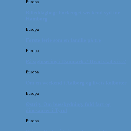
Europa
Billeddagbog: Forlænget weekend syd for
Hamborg
Europa
Første ferie som en familie på tre
Europa
På sightseeing i Danmark // Hvad skal vi se?
Europa
Om en weekend i Aalborg og livets kolbøtter
Europa
Østrig: Om bueskydning, fuld fart og
dinosaurer i Tyrol
Europa