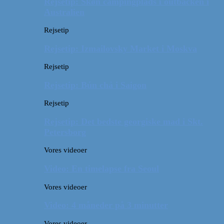
Rejsetip: Skøn campingplads i outbacken i
Australien
Rejsetip
Rejsetip: Izmailovsky Market i Moskva
Rejsetip
Rejsetip: Bún chả i Saigon
Rejsetip
Rejsetip: Det bedste georgiske mad i Skt.
Petersborg
Vores videoer
Video: En timelapse fra Seoul
Vores videoer
Video: 4 måneder på 3 minutter
Vores videoer