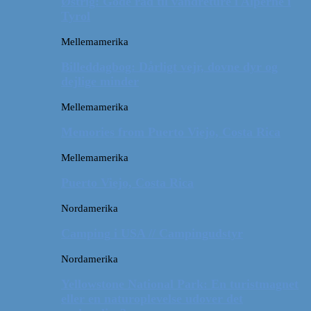
Østrig: Gode råd til vandreture i Alperne i
Tyrol
Mellemamerika
Billeddagbog: Dårligt vejr, dovne dyr og
dejlige minder
Mellemamerika
Memories from Puerto Viejo, Costa Rica
Mellemamerika
Puerto Viejo, Costa Rica
Nordamerika
Camping i USA // Campingudstyr
Nordamerika
Yellowstone National Park: En turistmagnet
eller en naturoplevelse udover det