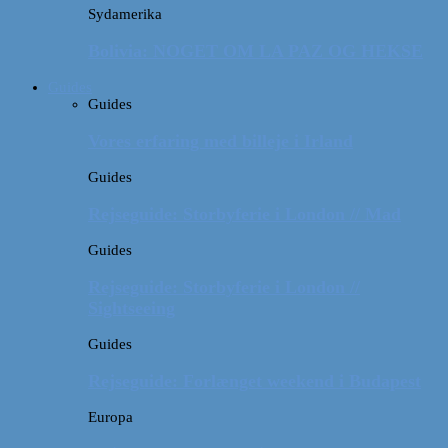
Sydamerika
Bolivia: NOGET OM LA PAZ OG HEKSE
Guides
Guides
Vores erfaring med billeje i Irland
Guides
Rejseguide: Storbyferie i London // Mad
Guides
Rejseguide: Storbyferie i London //
Sightseeing
Guides
Rejseguide: Forlænget weekend i Budapest
Europa