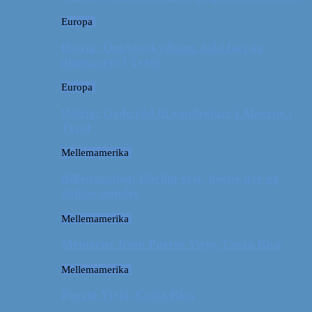
Europa
Østrig: Om bueskydning, fuld fart og
dinosaurer i Tyrol
Europa
Østrig: Gode råd til vandreture i Alperne i
Tyrol
Mellemamerika
Billeddagbog: Dårligt vejr, dovne dyr og
dejlige minder
Mellemamerika
Memories from Puerto Viejo, Costa Rica
Mellemamerika
Puerto Viejo, Costa Rica