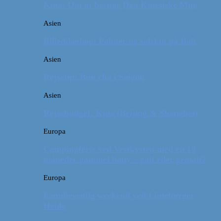
Kina: Om at bestige Den Kinesiske Mur
Asien
Billeddagbog: Palmer og solskin på Bali
Asien
Rejsetip: Bún chả i Saigon
Asien
Rejsebudget: Kina (Beijing & Shanghai)
Europa
Campingferie ved Vestkysten med en 10
måneder gammel baby – galt eller genialt?
Europa
Familievenlig weekend ved Lüneburger
Heide