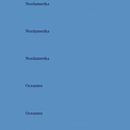
Nordamerika
Roadtrip i USA 2017 #2 // Badlands National
Park
Nordamerika
Roadtrip i USA 2017 #1 // Fra Boston til
Badlands
Nordamerika
The Great American Eclipse: En kæmpe
oplevelse!
Oceanien
Rejsetip: Kænguruer på stranden ved Cape
Hillsborough
Oceanien
Rejsetip: Skøn campingplads i outbacken i
Australien