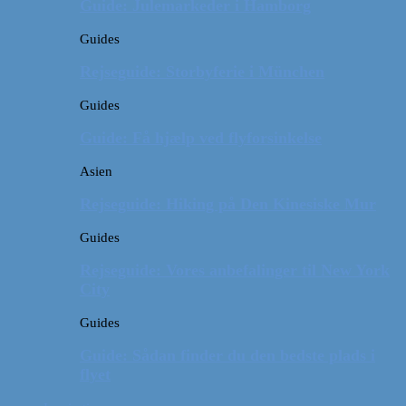
Guide: Julemarkeder i Hamborg
Guides
Rejseguide: Storbyferie i München
Guides
Guide: Få hjælp ved flyforsinkelse
Asien
Rejseguide: Hiking på Den Kinesiske Mur
Guides
Rejseguide: Vores anbefalinger til New York
City
Guides
Guide: Sådan finder du den bedste plads i
flyet