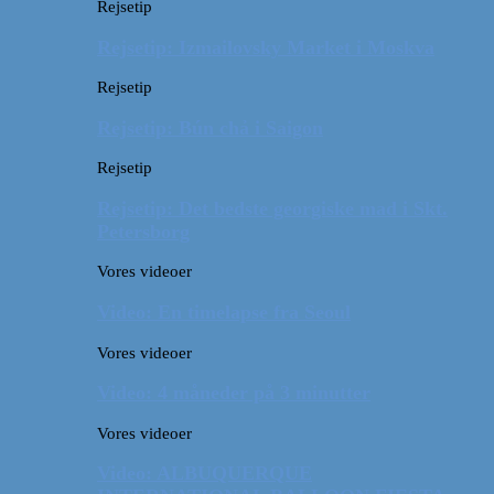
Rejsetip
Rejsetip: Izmailovsky Market i Moskva
Rejsetip
Rejsetip: Bún chả i Saigon
Rejsetip
Rejsetip: Det bedste georgiske mad i Skt.
Petersborg
Vores videoer
Video: En timelapse fra Seoul
Vores videoer
Video: 4 måneder på 3 minutter
Vores videoer
Video: ALBUQUERQUE