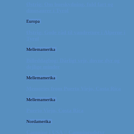
Østrig: Om bueskydning, fuld fart og
dinosaurer i Tyrol
Europa
Østrig: Gode råd til vandreture i Alperne i
Tyrol
Mellemamerika
Billeddagbog: Dårligt vejr, dovne dyr og
dejlige minder
Mellemamerika
Memories from Puerto Viejo, Costa Rica
Mellemamerika
Puerto Viejo, Costa Rica
Nordamerika
Camping i USA // Campingudstyr