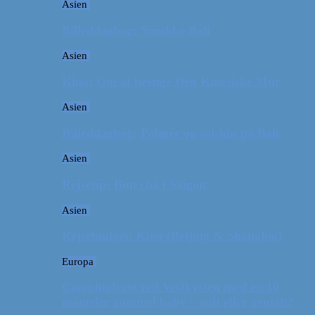
Asien
Billeddagbog: Smukke Bali
Asien
Kina: Om at bestige Den Kinesiske Mur
Asien
Billeddagbog: Palmer og solskin på Bali
Asien
Rejsetip: Bún chả i Saigon
Asien
Rejsebudget: Kina (Beijing & Shanghai)
Europa
Campingferie ved Vestkysten med en 10
måneder gammel baby – galt eller genialt?