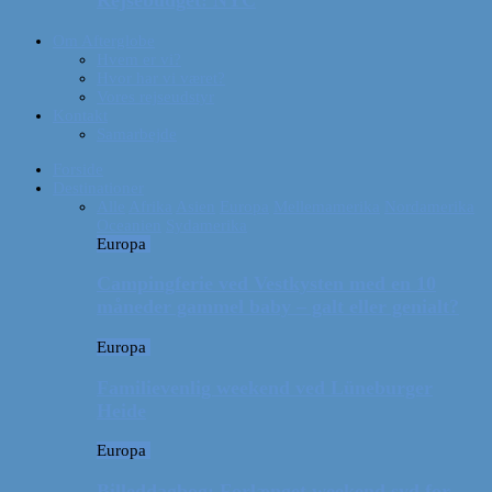
Rejsebudget: NYC
Om Afterglobe
Hvem er vi?
Hvor har vi været?
Vores rejseudstyr
Kontakt
Samarbejde
Forside
Destinationer
Alle
Afrika
Asien
Europa
Mellemamerika
Nordamerika
Oceanien
Sydamerika
Europa
Campingferie ved Vestkysten med en 10
måneder gammel baby – galt eller genialt?
Europa
Familievenlig weekend ved Lüneburger
Heide
Europa
Billeddagbog: Forlænget weekend syd for