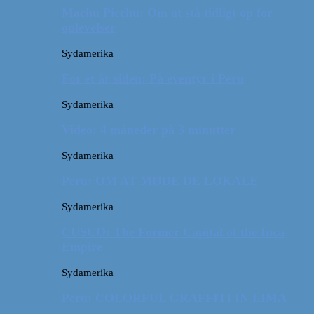
Machu Picchu: Om at stå tidligt op for
oplevelser
Sydamerika
For et år siden: På eventyr i Peru
Sydamerika
Video: 4 måneder på 3 minutter
Sydamerika
Peru: OM AT MØDE DE LOKALE
Sydamerika
CUSCO: The Former Capital of the Inca
Empire
Sydamerika
Peru: COLORFUL GRAFFITI IN LIMA