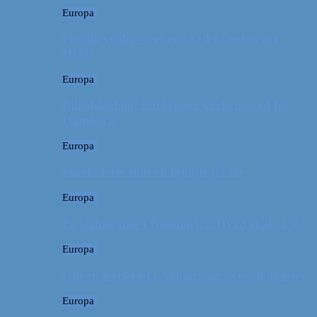
Europa
Familievenlig weekend ved Lüneburger
Heide
Europa
Billeddagbog: Forlænget weekend syd for
Hamborg
Europa
Første ferie som en familie på tre
Europa
På sightseeing i Danmark // Hvad skal vi se?
Europa
Om en weekend i Aalborg og livets kolbøtter
Europa