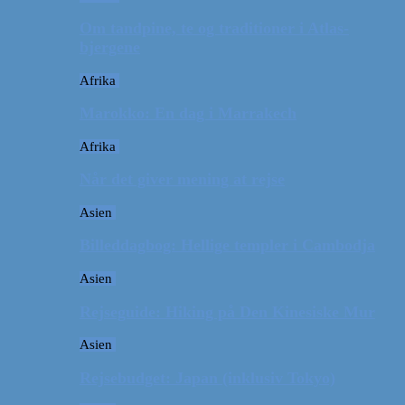
Om tandpine, te og traditioner i Atlas-
bjergene
Afrika
Marokko: En dag i Marrakech
Afrika
Når det giver mening at rejse
Asien
Billeddagbog: Hellige templer i Cambodja
Asien
Rejseguide: Hiking på Den Kinesiske Mur
Asien
Rejsebudget: Japan (inklusiv Tokyo)