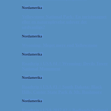
Nordamerika
Yellowstone National Park: En turistmagnet
eller en naturoplevelse udover det
sædvanlige?
Nordamerika
Wyoming: Meget mere end Yellowstone
Nordamerika
Roadtrip i USA #4 // Wyoming: Devils Tower
National Monument
Nordamerika
Roadtrip i USA #3 // South Dakota: Black
Hills, Custer State Park & Mt. Rushmore
Nordamerika
Roadtrip i USA 2017 #2 // Badlands National