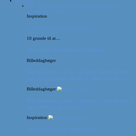
Inspiration
Alle
10 grunde til at…
Billeddagbøger
Interviews
Rejsetip
Vores videoer
Inspiration
Gaveideer til de rejselystne
10 grunde til at…
10 grunde til at besøge Marokko
Billeddagbøger
Billeddagbog: Forår i London (Hvor meget
kan man egentlig nå på 52 timer i byen?)
Billeddagbøger
Billeddagbog: Safari i Ungarn? (og lidt om at
blive klogere af at rejse)
Inspiration
Vores bucket list: Maldiverne