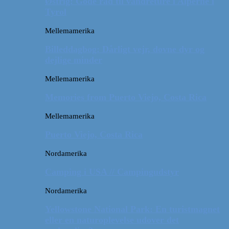
Østrig: Gode råd til vandreture i Alperne i
Tyrol
Mellemamerika
Billeddagbog: Dårligt vejr, dovne dyr og
dejlige minder
Mellemamerika
Memories from Puerto Viejo, Costa Rica
Mellemamerika
Puerto Viejo, Costa Rica
Nordamerika
Camping i USA // Campingudstyr
Nordamerika
Yellowstone National Park: En turistmagnet
eller en naturoplevelse udover det