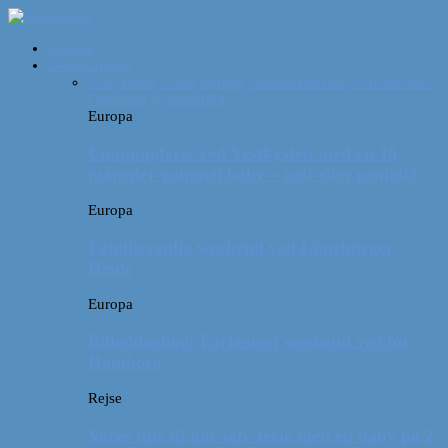
Forside
Destinationer
Alle
Afrika
Asien
Europa
Mellemamerika
Nordamerika
Oceanien
Sydamerika
Europa
Campingferie ved Vestkysten med en 10
måneder gammel baby – galt eller genialt?
Europa
Familievenlig weekend ved Lüneburger
Heide
Europa
Billeddagbog: Forlænget weekend syd for
Hamborg
Rejse
Vores tips til kør-selv-ferie med en baby på 2