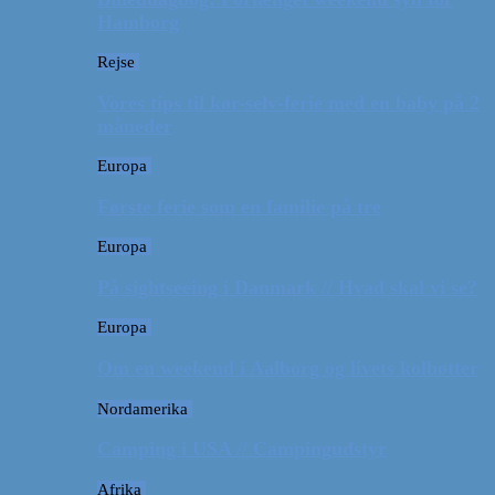
Hamborg
Rejse
Vores tips til kør-selv-ferie med en baby på 2
måneder
Europa
Første ferie som en familie på tre
Europa
På sightseeing i Danmark // Hvad skal vi se?
Europa
Om en weekend i Aalborg og livets kolbøtter
Nordamerika
Camping i USA // Campingudstyr
Afrika