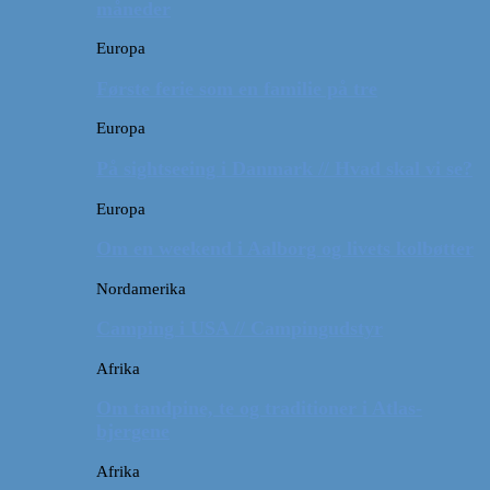
måneder
Europa
Første ferie som en familie på tre
Europa
På sightseeing i Danmark // Hvad skal vi se?
Europa
Om en weekend i Aalborg og livets kolbøtter
Nordamerika
Camping i USA // Campingudstyr
Afrika
Om tandpine, te og traditioner i Atlas-
bjergene
Afrika