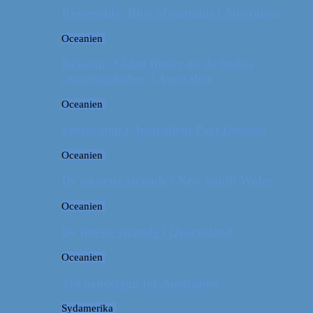
Rejseguide: Blue Mountains i Australien
Oceanien
Rejsetip: Sådan finder du de bedste
campingpladser i Australien
Oceanien
Første stop i Australien: Port Douglas
Oceanien
De pæneste strande i New South Wales
Oceanien
De fineste strande i Queensland
Oceanien
Tre kendetegn for Australien
Sydamerika