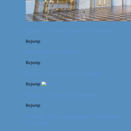
Rejsetip: Guld og glamour i München
Rejsetip
Vores bedste rejsetips #2
Rejsetip
Rejsetip: Nørdet hotel i Budapest
Rejsetip
Rejsetip: De bedste pakkeposer
Rejsetip
Rejsetip: Skøn campingplads i outbacken i
Australien