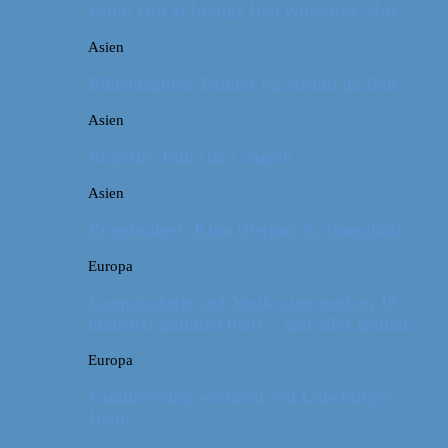
Kina: Om at bestige Den Kinesiske Mur
Asien
Billeddagbog: Palmer og solskin på Bali
Asien
Rejsetip: Bún chả i Saigon
Asien
Rejsebudget: Kina (Beijing & Shanghai)
Europa
Campingferie ved Vestkysten med en 10
måneder gammel baby – galt eller genialt?
Europa
Familievenlig weekend ved Lüneburger
Heide