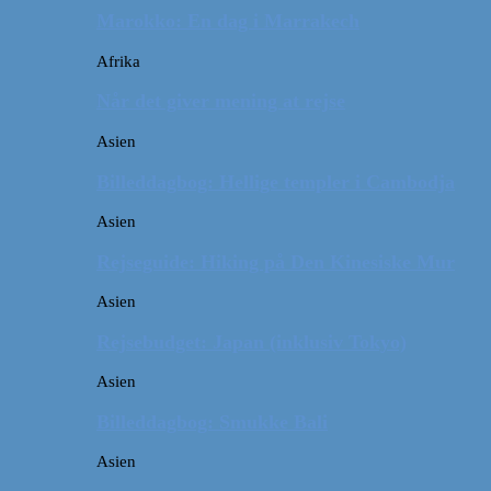
Marokko: En dag i Marrakech
Afrika
Når det giver mening at rejse
Asien
Billeddagbog: Hellige templer i Cambodja
Asien
Rejseguide: Hiking på Den Kinesiske Mur
Asien
Rejsebudget: Japan (inklusiv Tokyo)
Asien
Billeddagbog: Smukke Bali
Asien