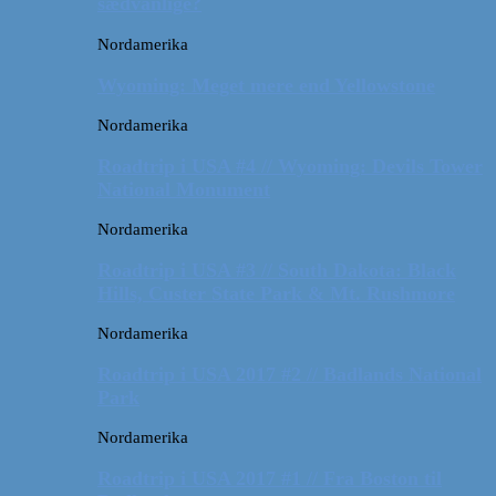
sædvanlige?
Nordamerika
Wyoming: Meget mere end Yellowstone
Nordamerika
Roadtrip i USA #4 // Wyoming: Devils Tower
National Monument
Nordamerika
Roadtrip i USA #3 // South Dakota: Black
Hills, Custer State Park & Mt. Rushmore
Nordamerika
Roadtrip i USA 2017 #2 // Badlands National
Park
Nordamerika
Roadtrip i USA 2017 #1 // Fra Boston til