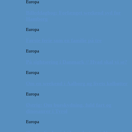
Europa
Billeddagbog: Forlænget weekend syd for
Hamborg
Europa
Første ferie som en familie på tre
Europa
På sightseeing i Danmark // Hvad skal vi se?
Europa
Om en weekend i Aalborg og livets kolbøtter
Europa
Østrig: Om bueskydning, fuld fart og
dinosaurer i Tyrol
Europa