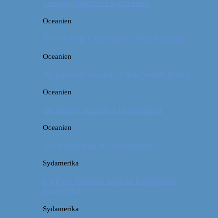
campingpladser i Australien
Oceanien
Første stop i Australien: Port Douglas
Oceanien
De pæneste strande i New South Wales
Oceanien
De fineste strande i Queensland
Oceanien
Tre kendetegn for Australien
Sydamerika
La Paz: Verdens højeste beliggende
hovedstad
Sydamerika