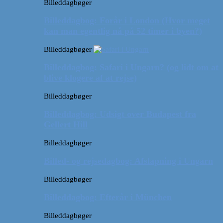
Billeddagbøger
Billeddagbog: Forår i London (Hvor meget
kan man egentlig nå på 52 timer i byen?)
Billeddagbøger
Billeddagbog: Safari i Ungarn? (og lidt om at
blive klogere af at rejse)
Billeddagbøger
Billeddagbog: Udsigt over Budapest fra
Gellert Hill
Billeddagbøger
Billed- og rejsedagbog: Afslapning i Ungarn
Billeddagbøger
Billeddagbog: Efterår i München
Billeddagbøger