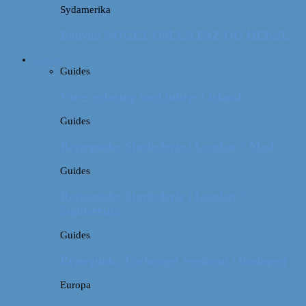
Sydamerika
Bolivia: NOGET OM LA PAZ OG HEKSE
Guides
Guides
Vores erfaring med billeje i Irland
Guides
Rejseguide: Storbyferie i London // Mad
Guides
Rejseguide: Storbyferie i London //
Sightseeing
Guides
Rejseguide: Forlænget weekend i Budapest
Europa