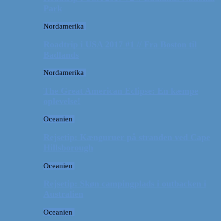
Park
Nordamerika
Roadtrip i USA 2017 #1 // Fra Boston til
Badlands
Nordamerika
The Great American Eclipse: En kæmpe
oplevelse!
Oceanien
Rejsetip: Kænguruer på stranden ved Cape
Hillsborough
Oceanien
Rejsetip: Skøn campingplads i outbacken i
Australien
Oceanien