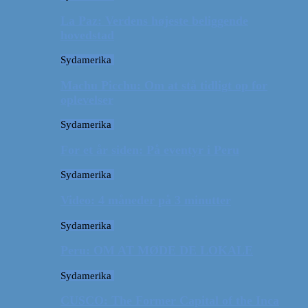
La Paz: Verdens højeste beliggende
hovedstad
Sydamerika
Machu Picchu: Om at stå tidligt op for
oplevelser
Sydamerika
For et år siden: På eventyr i Peru
Sydamerika
Video: 4 måneder på 3 minutter
Sydamerika
Peru: OM AT MØDE DE LOKALE
Sydamerika
CUSCO: The Former Capital of the Inca