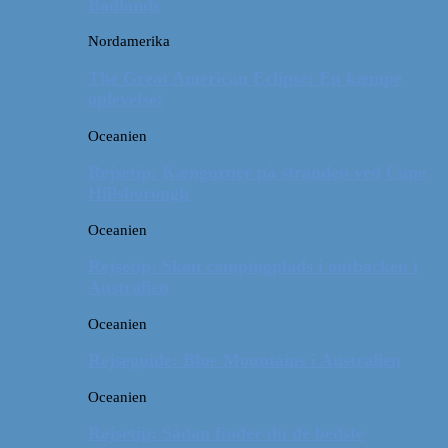
Badlands
Nordamerika
The Great American Eclipse: En kæmpe
oplevelse!
Oceanien
Rejsetip: Kænguruer på stranden ved Cape
Hillsborough
Oceanien
Rejsetip: Skøn campingplads i outbacken i
Australien
Oceanien
Rejseguide: Blue Mountains i Australien
Oceanien
Rejsetip: Sådan finder du de bedste