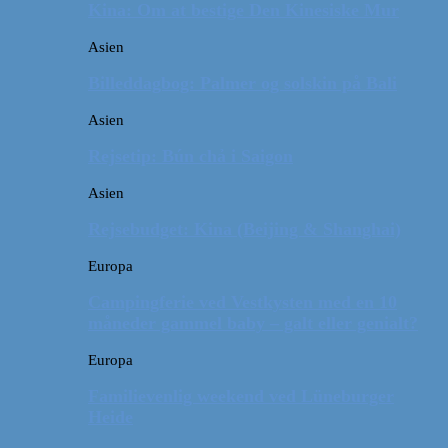
Kina: Om at bestige Den Kinesiske Mur
Asien
Billeddagbog: Palmer og solskin på Bali
Asien
Rejsetip: Bún chả i Saigon
Asien
Rejsebudget: Kina (Beijing & Shanghai)
Europa
Campingferie ved Vestkysten med en 10
måneder gammel baby – galt eller genialt?
Europa
Familievenlig weekend ved Lüneburger
Heide