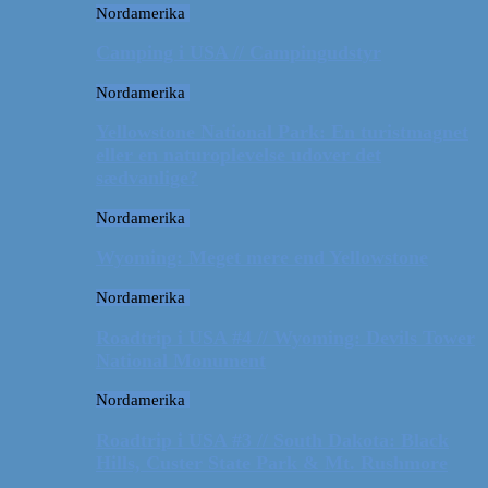
Nordamerika
Camping i USA // Campingudstyr
Nordamerika
Yellowstone National Park: En turistmagnet
eller en naturoplevelse udover det
sædvanlige?
Nordamerika
Wyoming: Meget mere end Yellowstone
Nordamerika
Roadtrip i USA #4 // Wyoming: Devils Tower
National Monument
Nordamerika
Roadtrip i USA #3 // South Dakota: Black
Hills, Custer State Park & Mt. Rushmore