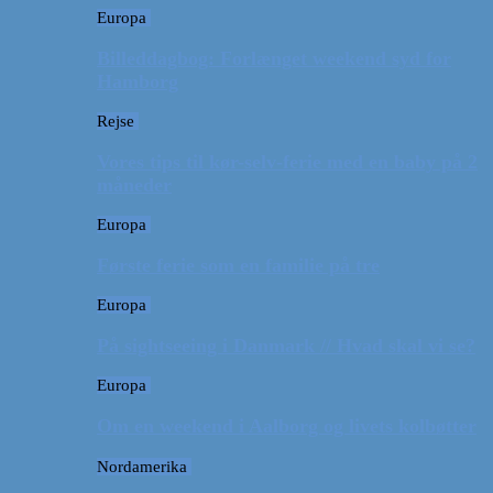
Europa
Billeddagbog: Forlænget weekend syd for
Hamborg
Rejse
Vores tips til kør-selv-ferie med en baby på 2
måneder
Europa
Første ferie som en familie på tre
Europa
På sightseeing i Danmark // Hvad skal vi se?
Europa
Om en weekend i Aalborg og livets kolbøtter
Nordamerika