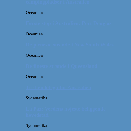
campingpladser i Australien
Oceanien
Første stop i Australien: Port Douglas
Oceanien
De pæneste strande i New South Wales
Oceanien
De fineste strande i Queensland
Oceanien
Tre kendetegn for Australien
Sydamerika
La Paz: Verdens højeste beliggende
hovedstad
Sydamerika