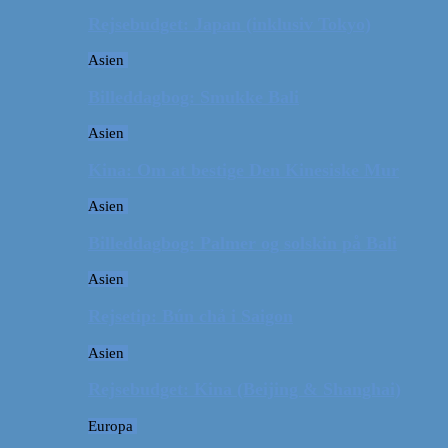
Rejsebudget: Japan (inklusiv Tokyo)
Asien
Billeddagbog: Smukke Bali
Asien
Kina: Om at bestige Den Kinesiske Mur
Asien
Billeddagbog: Palmer og solskin på Bali
Asien
Rejsetip: Bún chả i Saigon
Asien
Rejsebudget: Kina (Beijing & Shanghai)
Europa