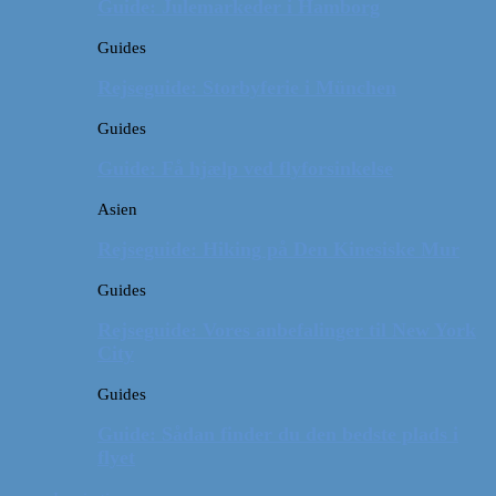
Guide: Julemarkeder i Hamborg
Guides
Rejseguide: Storbyferie i München
Guides
Guide: Få hjælp ved flyforsinkelse
Asien
Rejseguide: Hiking på Den Kinesiske Mur
Guides
Rejseguide: Vores anbefalinger til New York
City
Guides
Guide: Sådan finder du den bedste plads i
flyet