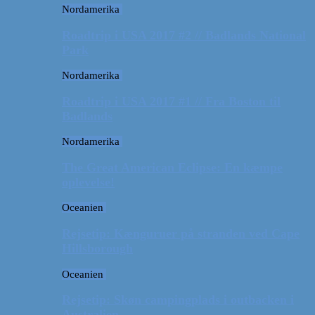
Nordamerika
Roadtrip i USA 2017 #2 // Badlands National
Park
Nordamerika
Roadtrip i USA 2017 #1 // Fra Boston til
Badlands
Nordamerika
The Great American Eclipse: En kæmpe
oplevelse!
Oceanien
Rejsetip: Kænguruer på stranden ved Cape
Hillsborough
Oceanien
Rejsetip: Skøn campingplads i outbacken i
Australien