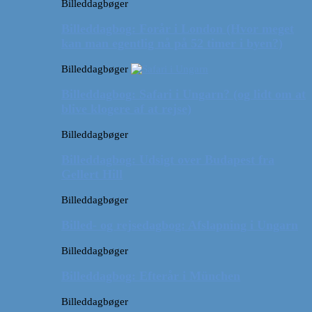
Billeddagbøger
Billeddagbog: Forår i London (Hvor meget
kan man egentlig nå på 52 timer i byen?)
Billeddagbøger
Billeddagbog: Safari i Ungarn? (og lidt om at
blive klogere af at rejse)
Billeddagbøger
Billeddagbog: Udsigt over Budapest fra
Gellert Hill
Billeddagbøger
Billed- og rejsedagbog: Afslapning i Ungarn
Billeddagbøger
Billeddagbog: Efterår i München
Billeddagbøger