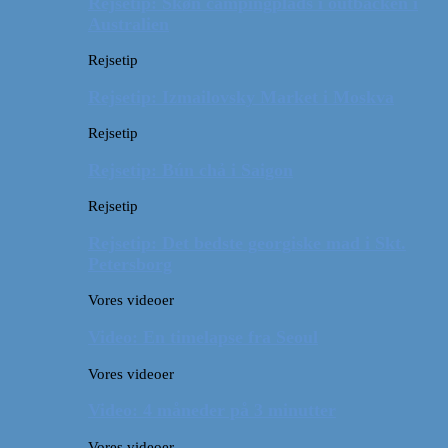
Rejsetip: Skøn campingplads i outbacken i
Australien
Rejsetip
Rejsetip: Izmailovsky Market i Moskva
Rejsetip
Rejsetip: Bún chả i Saigon
Rejsetip
Rejsetip: Det bedste georgiske mad i Skt.
Petersborg
Vores videoer
Video: En timelapse fra Seoul
Vores videoer
Video: 4 måneder på 3 minutter
Vores videoer