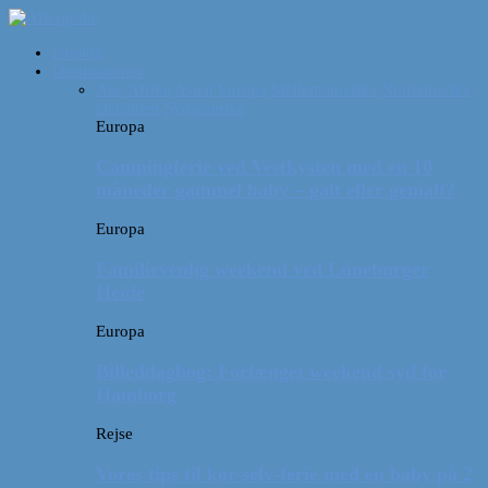
Forside
Destinationer
Alle
Afrika
Asien
Europa
Mellemamerika
Nordamerika
Oceanien
Sydamerika
Europa
Campingferie ved Vestkysten med en 10
måneder gammel baby – galt eller genialt?
Europa
Familievenlig weekend ved Lüneburger
Heide
Europa
Billeddagbog: Forlænget weekend syd for
Hamborg
Rejse
Vores tips til kør-selv-ferie med en baby på 2