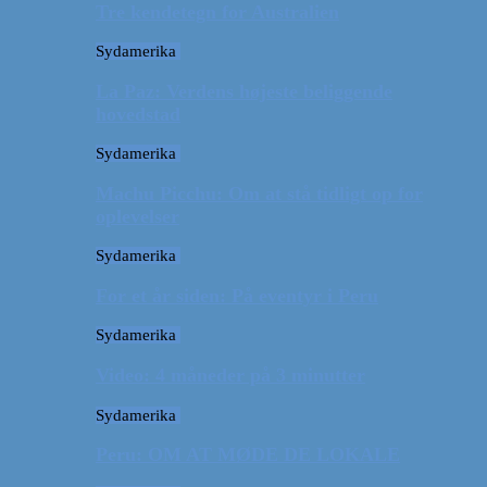
Tre kendetegn for Australien
Sydamerika
La Paz: Verdens højeste beliggende
hovedstad
Sydamerika
Machu Picchu: Om at stå tidligt op for
oplevelser
Sydamerika
For et år siden: På eventyr i Peru
Sydamerika
Video: 4 måneder på 3 minutter
Sydamerika
Peru: OM AT MØDE DE LOKALE