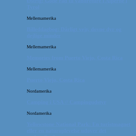
Østrig: Gode råd til vandreture i Alperne i
Tyrol
Mellemamerika
Billeddagbog: Dårligt vejr, dovne dyr og
dejlige minder
Mellemamerika
Memories from Puerto Viejo, Costa Rica
Mellemamerika
Puerto Viejo, Costa Rica
Nordamerika
Camping i USA // Campingudstyr
Nordamerika
Yellowstone National Park: En turistmagnet
eller en naturoplevelse udover det