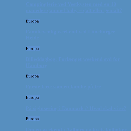
Campingferie ved Vestkysten med en 10
måneder gammel baby – galt eller genialt?
Europa
Familievenlig weekend ved Lüneburger
Heide
Europa
Billeddagbog: Forlænget weekend syd for
Hamborg
Europa
Første ferie som en familie på tre
Europa
På sightseeing i Danmark // Hvad skal vi se?
Europa
Om en weekend i Aalborg og livets kolbøtter