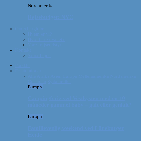
Nordamerika
Rejsebudget: NYC
Om Afterglobe
Hvem er vi?
Hvor har vi været?
Vores rejseudstyr
Kontakt
Samarbejde
Forside
Destinationer
Alle
Afrika
Asien
Europa
Mellemamerika
Nordamerika
Oceanien
Sydamerika
Europa
Campingferie ved Vestkysten med en 10
måneder gammel baby – galt eller genialt?
Europa
Familievenlig weekend ved Lüneburger
Heide