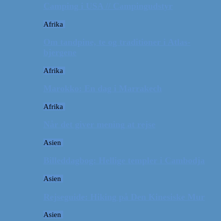
Camping i USA // Campingudstyr
Afrika
Om tandpine, te og traditioner i Atlas-
bjergene
Afrika
Marokko: En dag i Marrakech
Afrika
Når det giver mening at rejse
Asien
Billeddagbog: Hellige templer i Cambodja
Asien
Rejseguide: Hiking på Den Kinesiske Mur
Asien