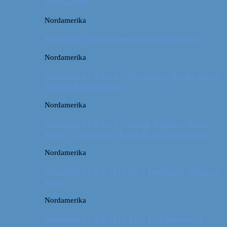
sædvanlige?
Nordamerika
Wyoming: Meget mere end Yellowstone
Nordamerika
Roadtrip i USA #4 // Wyoming: Devils Tower
National Monument
Nordamerika
Roadtrip i USA #3 // South Dakota: Black
Hills, Custer State Park & Mt. Rushmore
Nordamerika
Roadtrip i USA 2017 #2 // Badlands National
Park
Nordamerika
Roadtrip i USA 2017 #1 // Fra Boston til