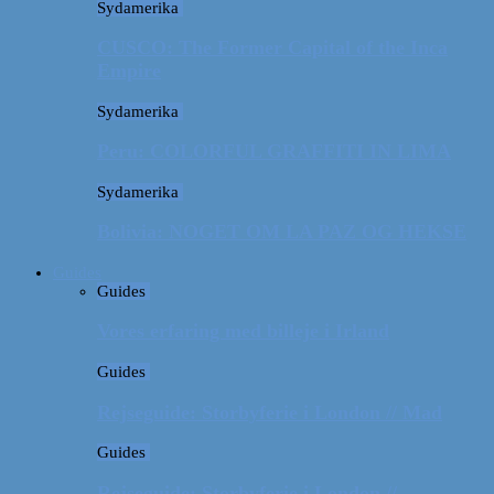
Sydamerika
CUSCO: The Former Capital of the Inca
Empire
Sydamerika
Peru: COLORFUL GRAFFITI IN LIMA
Sydamerika
Bolivia: NOGET OM LA PAZ OG HEKSE
Guides
Guides
Vores erfaring med billeje i Irland
Guides
Rejseguide: Storbyferie i London // Mad
Guides
Rejseguide: Storbyferie i London //