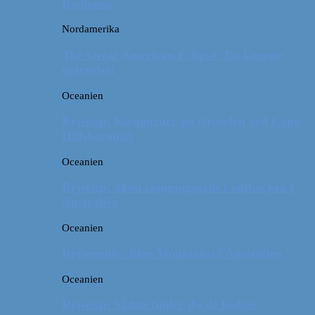
Badlands
Nordamerika
The Great American Eclipse: En kæmpe
oplevelse!
Oceanien
Rejsetip: Kænguruer på stranden ved Cape
Hillsborough
Oceanien
Rejsetip: Skøn campingplads i outbacken i
Australien
Oceanien
Rejseguide: Blue Mountains i Australien
Oceanien
Rejsetip: Sådan finder du de bedste