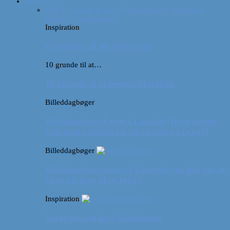
Inspiration
Alle
10 grunde til at…
Billeddagbøger
Interviews
Rejsetip
Vores videoer
Inspiration
Gaveideer til de rejselystne
10 grunde til at…
10 grunde til at besøge Marokko
Billeddagbøger
Billeddagbog: Forår i London (Hvor meget
kan man egentlig nå på 52 timer i byen?)
Billeddagbøger
Billeddagbog: Safari i Ungarn? (og lidt om at
blive klogere af at rejse)
Inspiration
Vores bucket list: Maldiverne