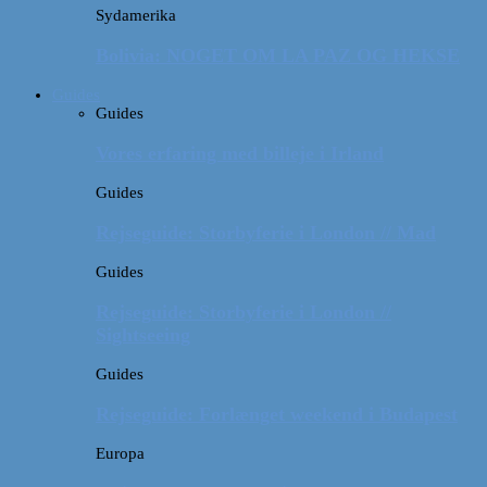
Sydamerika
Bolivia: NOGET OM LA PAZ OG HEKSE
Guides
Guides
Vores erfaring med billeje i Irland
Guides
Rejseguide: Storbyferie i London // Mad
Guides
Rejseguide: Storbyferie i London //
Sightseeing
Guides
Rejseguide: Forlænget weekend i Budapest
Europa