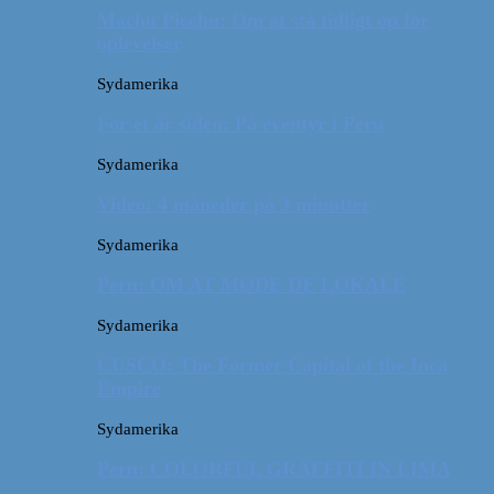
Machu Picchu: Om at stå tidligt op for
oplevelser
Sydamerika
For et år siden: På eventyr i Peru
Sydamerika
Video: 4 måneder på 3 minutter
Sydamerika
Peru: OM AT MØDE DE LOKALE
Sydamerika
CUSCO: The Former Capital of the Inca
Empire
Sydamerika
Peru: COLORFUL GRAFFITI IN LIMA