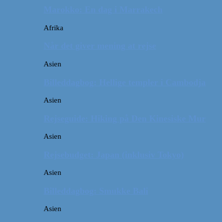
Marokko: En dag i Marrakech
Afrika
Når det giver mening at rejse
Asien
Billeddagbog: Hellige templer i Cambodja
Asien
Rejseguide: Hiking på Den Kinesiske Mur
Asien
Rejsebudget: Japan (inklusiv Tokyo)
Asien
Billeddagbog: Smukke Bali
Asien