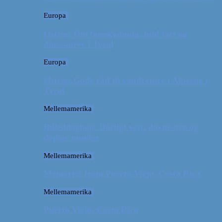
Europa
Østrig: Om bueskydning, fuld fart og
dinosaurer i Tyrol
Europa
Østrig: Gode råd til vandreture i Alperne i
Tyrol
Mellemamerika
Billeddagbog: Dårligt vejr, dovne dyr og
dejlige minder
Mellemamerika
Memories from Puerto Viejo, Costa Rica
Mellemamerika
Puerto Viejo, Costa Rica