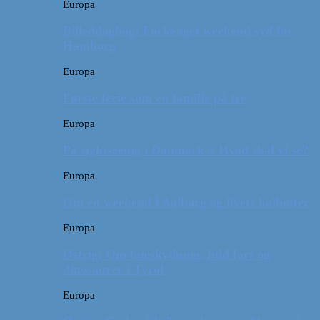
Europa
Billeddagbog: Forlænget weekend syd for
Hamborg
Europa
Første ferie som en familie på tre
Europa
På sightseeing i Danmark // Hvad skal vi se?
Europa
Om en weekend i Aalborg og livets kolbøtter
Europa
Østrig: Om bueskydning, fuld fart og
dinosaurer i Tyrol
Europa