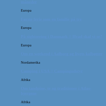
måneder
Europa
Første ferie som en familie på tre
Europa
På sightseeing i Danmark // Hvad skal vi se?
Europa
Om en weekend i Aalborg og livets kolbøtter
Nordamerika
Camping i USA // Campingudstyr
Afrika
Om tandpine, te og traditioner i Atlas-
bjergene
Afrika