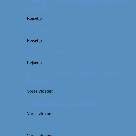
Rejsetip: Skøn campingplads i outbacken i
Australien
Rejsetip
Rejsetip: Izmailovsky Market i Moskva
Rejsetip
Rejsetip: Bún chả i Saigon
Rejsetip
Rejsetip: Det bedste georgiske mad i Skt.
Petersborg
Vores videoer
Video: En timelapse fra Seoul
Vores videoer
Video: 4 måneder på 3 minutter
Vores videoer