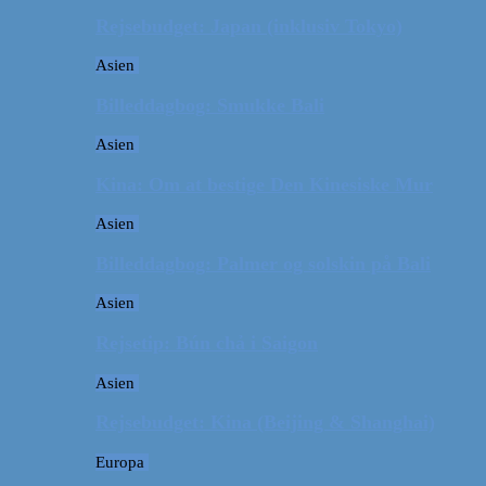
Rejsebudget: Japan (inklusiv Tokyo)
Asien
Billeddagbog: Smukke Bali
Asien
Kina: Om at bestige Den Kinesiske Mur
Asien
Billeddagbog: Palmer og solskin på Bali
Asien
Rejsetip: Bún chả i Saigon
Asien
Rejsebudget: Kina (Beijing & Shanghai)
Europa