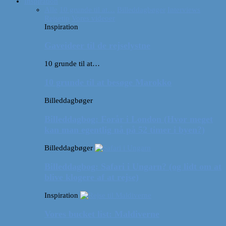
Inspiration
Alle
10 grunde til at…
Billeddagbøger
Interviews
Rejsetip
Vores videoer
Inspiration
Gaveideer til de rejselystne
10 grunde til at…
10 grunde til at besøge Marokko
Billeddagbøger
Billeddagbog: Forår i London (Hvor meget
kan man egentlig nå på 52 timer i byen?)
Billeddagbøger
Billeddagbog: Safari i Ungarn? (og lidt om at
blive klogere af at rejse)
Inspiration
Vores bucket list: Maldiverne