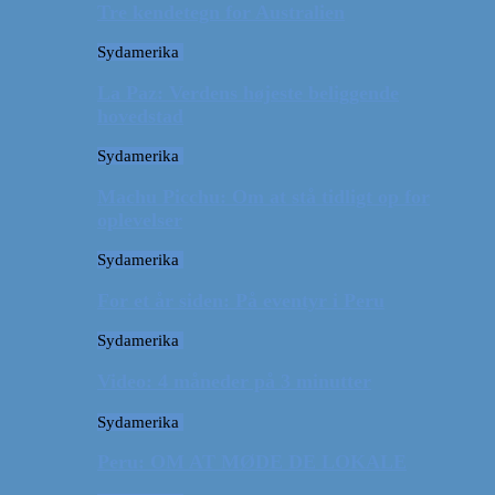
Tre kendetegn for Australien
Sydamerika
La Paz: Verdens højeste beliggende
hovedstad
Sydamerika
Machu Picchu: Om at stå tidligt op for
oplevelser
Sydamerika
For et år siden: På eventyr i Peru
Sydamerika
Video: 4 måneder på 3 minutter
Sydamerika
Peru: OM AT MØDE DE LOKALE