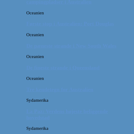
campingpladser i Australien
Oceanien
Første stop i Australien: Port Douglas
Oceanien
De pæneste strande i New South Wales
Oceanien
De fineste strande i Queensland
Oceanien
Tre kendetegn for Australien
Sydamerika
La Paz: Verdens højeste beliggende
hovedstad
Sydamerika