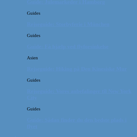
Guide: Julemarkeder i Hamborg
Guides
Rejseguide: Storbyferie i München
Guides
Guide: Få hjælp ved flyforsinkelse
Asien
Rejseguide: Hiking på Den Kinesiske Mur
Guides
Rejseguide: Vores anbefalinger til New York
City
Guides
Guide: Sådan finder du den bedste plads i
flyet