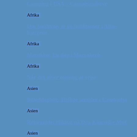
Camping i USA // Campingudstyr
Afrika
Om tandpine, te og traditioner i Atlas-
bjergene
Afrika
Marokko: En dag i Marrakech
Afrika
Når det giver mening at rejse
Asien
Billeddagbog: Hellige templer i Cambodja
Asien
Rejseguide: Hiking på Den Kinesiske Mur
Asien