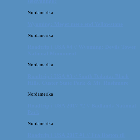
sædvanlige?
Nordamerika
Wyoming: Meget mere end Yellowstone
Nordamerika
Roadtrip i USA #4 // Wyoming: Devils Tower
National Monument
Nordamerika
Roadtrip i USA #3 // South Dakota: Black
Hills, Custer State Park & Mt. Rushmore
Nordamerika
Roadtrip i USA 2017 #2 // Badlands National
Park
Nordamerika
Roadtrip i USA 2017 #1 // Fra Boston til