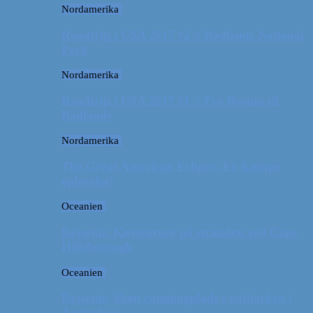
Nordamerika
Roadtrip i USA 2017 #2 // Badlands National
Park
Nordamerika
Roadtrip i USA 2017 #1 // Fra Boston til
Badlands
Nordamerika
The Great American Eclipse: En kæmpe
oplevelse!
Oceanien
Rejsetip: Kænguruer på stranden ved Cape
Hillsborough
Oceanien
Rejsetip: Skøn campingplads i outbacken i
Australien