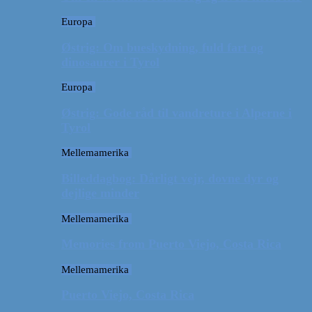
Europa
Østrig: Om bueskydning, fuld fart og
dinosaurer i Tyrol
Europa
Østrig: Gode råd til vandreture i Alperne i
Tyrol
Mellemamerika
Billeddagbog: Dårligt vejr, dovne dyr og
dejlige minder
Mellemamerika
Memories from Puerto Viejo, Costa Rica
Mellemamerika
Puerto Viejo, Costa Rica