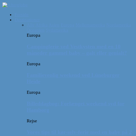
Forside
Destinationer
Alle
Afrika
Asien
Europa
Mellemamerika
Nordamerika
Oceanien
Sydamerika
Europa
Campingferie ved Vestkysten med en 10
måneder gammel baby – galt eller genialt?
Europa
Familievenlig weekend ved Lüneburger
Heide
Europa
Billeddagbog: Forlænget weekend syd for
Hamborg
Rejse
Vores tips til kør-selv-ferie med en baby på 2