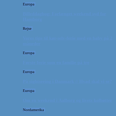
Europa
Billeddagbog: Forlænget weekend syd for
Hamborg
Rejse
Vores tips til kør-selv-ferie med en baby på 2
måneder
Europa
Første ferie som en familie på tre
Europa
På sightseeing i Danmark // Hvad skal vi se?
Europa
Om en weekend i Aalborg og livets kolbøtter
Nordamerika