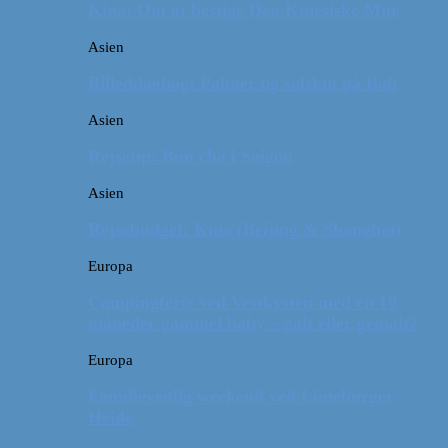
Kina: Om at bestige Den Kinesiske Mur
Asien
Billeddagbog: Palmer og solskin på Bali
Asien
Rejsetip: Bún chả i Saigon
Asien
Rejsebudget: Kina (Beijing & Shanghai)
Europa
Campingferie ved Vestkysten med en 10
måneder gammel baby – galt eller genialt?
Europa
Familievenlig weekend ved Lüneburger
Heide