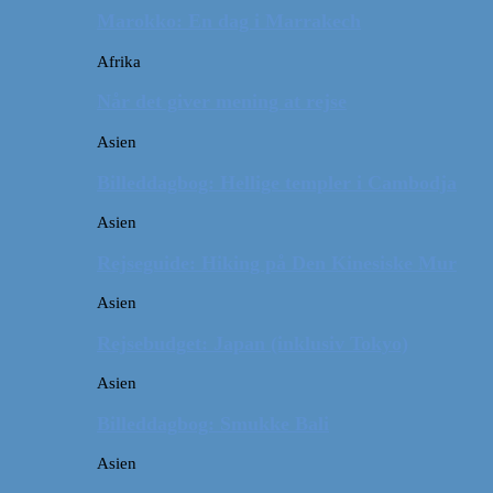
Marokko: En dag i Marrakech
Afrika
Når det giver mening at rejse
Asien
Billeddagbog: Hellige templer i Cambodja
Asien
Rejseguide: Hiking på Den Kinesiske Mur
Asien
Rejsebudget: Japan (inklusiv Tokyo)
Asien
Billeddagbog: Smukke Bali
Asien