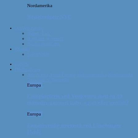
Nordamerika
Rejsebudget: NYC
Om Afterglobe
Hvem er vi?
Hvor har vi været?
Vores rejseudstyr
Kontakt
Samarbejde
Forside
Destinationer
Alle
Afrika
Asien
Europa
Mellemamerika
Nordamerika
Oceanien
Sydamerika
Europa
Campingferie ved Vestkysten med en 10
måneder gammel baby – galt eller genialt?
Europa
Familievenlig weekend ved Lüneburger
Heide