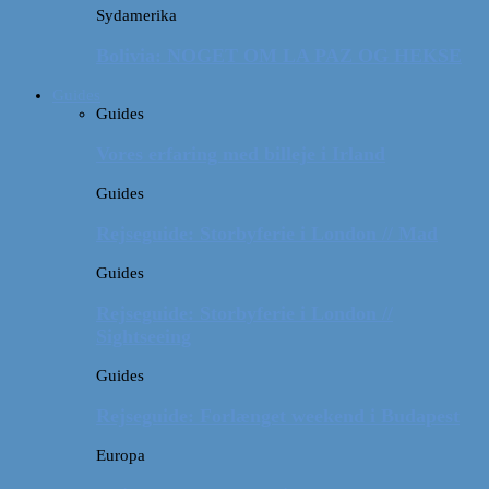
Sydamerika
Bolivia: NOGET OM LA PAZ OG HEKSE
Guides
Guides
Vores erfaring med billeje i Irland
Guides
Rejseguide: Storbyferie i London // Mad
Guides
Rejseguide: Storbyferie i London //
Sightseeing
Guides
Rejseguide: Forlænget weekend i Budapest
Europa