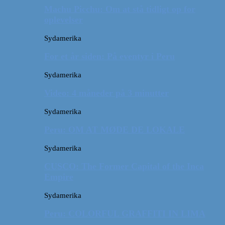
Machu Picchu: Om at stå tidligt op for
oplevelser
Sydamerika
For et år siden: På eventyr i Peru
Sydamerika
Video: 4 måneder på 3 minutter
Sydamerika
Peru: OM AT MØDE DE LOKALE
Sydamerika
CUSCO: The Former Capital of the Inca
Empire
Sydamerika
Peru: COLORFUL GRAFFITI IN LIMA