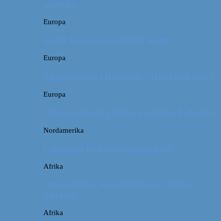
måneder
Europa
Første ferie som en familie på tre
Europa
På sightseeing i Danmark // Hvad skal vi se?
Europa
Om en weekend i Aalborg og livets kolbøtter
Nordamerika
Camping i USA // Campingudstyr
Afrika
Om tandpine, te og traditioner i Atlas-
bjergene
Afrika