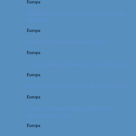
Europa
Billeddagbog: Forlænget weekend syd for
Hamborg
Europa
Første ferie som en familie på tre
Europa
På sightseeing i Danmark // Hvad skal vi se?
Europa
Om en weekend i Aalborg og livets kolbøtter
Europa
Østrig: Om bueskydning, fuld fart og
dinosaurer i Tyrol
Europa