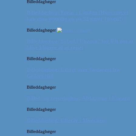
Billeddagbøger
Billeddagbog: Forår i London (Hvor meget
kan man egentlig nå på 52 timer i byen?)
Billeddagbøger
Billeddagbog: Safari i Ungarn? (og lidt om at
blive klogere af at rejse)
Billeddagbøger
Billeddagbog: Udsigt over Budapest fra
Gellert Hill
Billeddagbøger
Billed- og rejsedagbog: Afslapning i Ungarn
Billeddagbøger
Billeddagbog: Efterår i München
Billeddagbøger