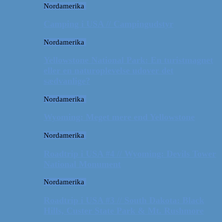
Nordamerika
Camping i USA // Campingudstyr
Nordamerika
Yellowstone National Park: En turistmagnet
eller en naturoplevelse udover det
sædvanlige?
Nordamerika
Wyoming: Meget mere end Yellowstone
Nordamerika
Roadtrip i USA #4 // Wyoming: Devils Tower
National Monument
Nordamerika
Roadtrip i USA #3 // South Dakota: Black
Hills, Custer State Park & Mt. Rushmore