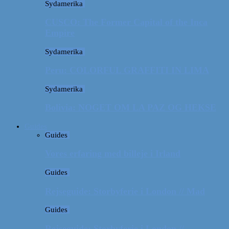
Sydamerika
CUSCO: The Former Capital of the Inca
Empire
Sydamerika
Peru: COLORFUL GRAFFITI IN LIMA
Sydamerika
Bolivia: NOGET OM LA PAZ OG HEKSE
Guides
Guides
Vores erfaring med billeje i Irland
Guides
Rejseguide: Storbyferie i London // Mad
Guides
Rejseguide: Storbyferie i London //