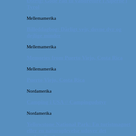
Østrig: Gode råd til vandreture i Alperne i
Tyrol
Mellemamerika
Billeddagbog: Dårligt vejr, dovne dyr og
dejlige minder
Mellemamerika
Memories from Puerto Viejo, Costa Rica
Mellemamerika
Puerto Viejo, Costa Rica
Nordamerika
Camping i USA // Campingudstyr
Nordamerika
Yellowstone National Park: En turistmagnet
eller en naturoplevelse udover det