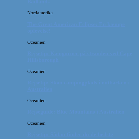
Badlands
Nordamerika
The Great American Eclipse: En kæmpe
oplevelse!
Oceanien
Rejsetip: Kænguruer på stranden ved Cape
Hillsborough
Oceanien
Rejsetip: Skøn campingplads i outbacken i
Australien
Oceanien
Rejseguide: Blue Mountains i Australien
Oceanien
Rejsetip: Sådan finder du de bedste