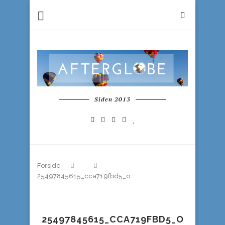
Siden 2013
Forside
25497845615_cca719fbd5_o
25497845615_CCA719FBD5_O