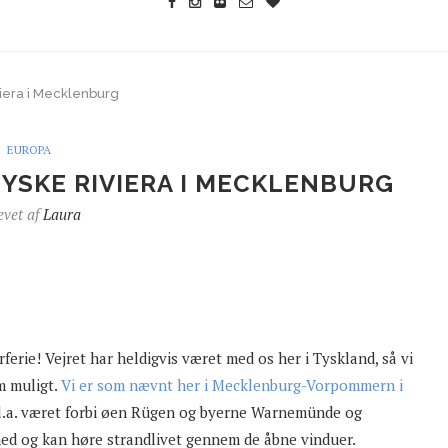
iviera i Mecklenburg
EUROPA
TYSKE RIVIERA I MECKLENBURG
evet af
Laura
erie! Vejret har heldigvis været med os her i Tyskland, så vi
m muligt.
Vi er som nævnt her i Mecklenburg-Vorpommern i
 bl.a. været forbi øen Rügen og byerne Warnemünde og
ghed og kan høre strandlivet gennem de åbne vinduer.