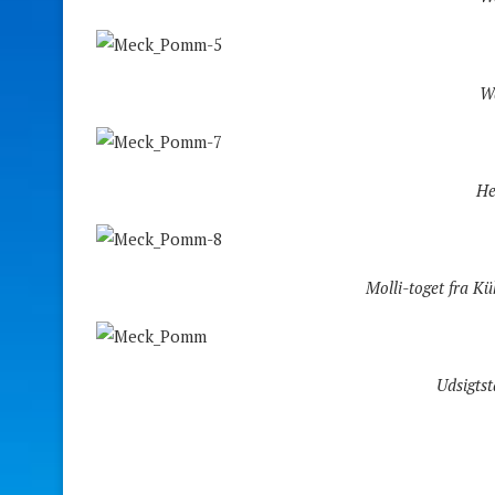
W
He
Molli-toget fra K
Udsigts