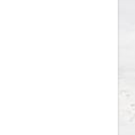
PÅ SIGHTSEEING I DANMARK