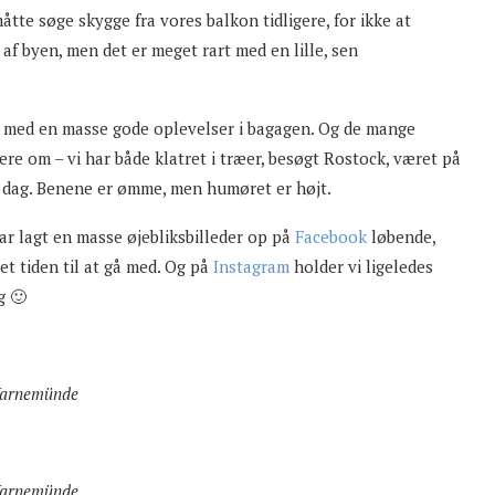
tte søge skygge fra vores balkon tidligere, for ikke at
af byen, men det er meget rart med en lille, sen
n med en masse gode oplevelser i bagagen. Og de mange
ere om – vi har både klatret i træer, besøgt Rostock, været på
er dag. Benene er ømme, men humøret er højt.
ar lagt en masse øjebliksbilleder op på
Facebook
løbende,
ået tiden til at gå med. Og på
Instagram
holder vi ligeledes
g 🙂
arnemünde
arnemünde