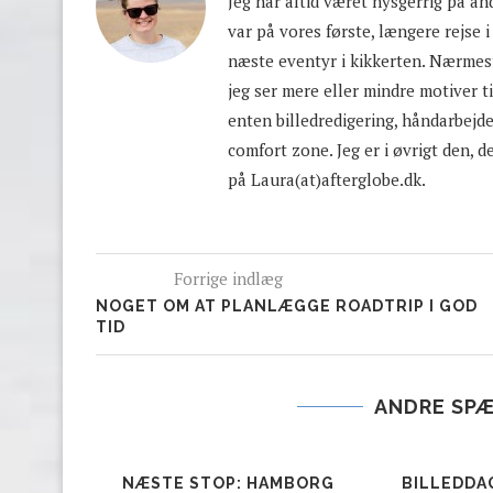
Jeg har altid været nysgerrig på an
var på vores første, længere rejse i
næste eventyr i kikkerten. Nærmest
jeg ser mere eller mindre motiver ti
enten billedredigering, håndarbejde 
comfort zone. Jeg er i øvrigt den, d
på Laura(at)afterglobe.dk.
Forrige indlæg
NOGET OM AT PLANLÆGGE ROADTRIP I GOD
TID
ANDRE SP
NÆSTE STOP: HAMBORG
BILLEDDA