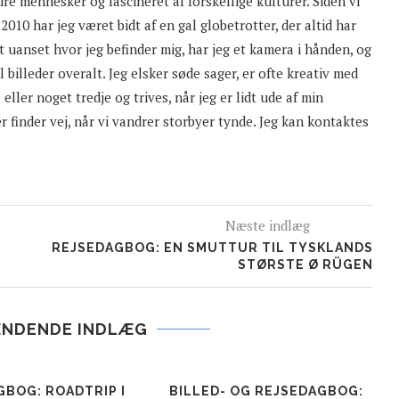
dre mennesker og fascineret af forskellige kulturer. Siden vi
 2010 har jeg været bidt af en gal globetrotter, der altid har
 uanset hvor jeg befinder mig, har jeg et kamera i hånden, og
l billeder overalt. Jeg elsker søde sager, er ofte kreativ med
eller noget tredje og trives, når jeg er lidt ude af min
er finder vej, når vi vandrer storbyer tynde. Jeg kan kontaktes
Næste indlæg
REJSEDAGBOG: EN SMUTTUR TIL TYSKLANDS
STØRSTE Ø RÜGEN
ÆNDENDE INDLÆG
GBOG: ROADTRIP I
BILLED- OG REJSEDAGBOG: