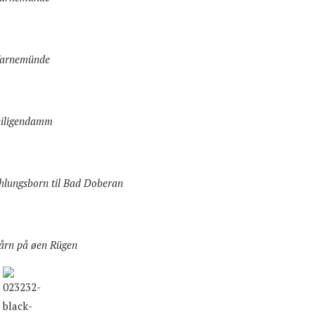
arnemünde
iligendamm
ühlungsborn til Bad Doberan
tårn på øen Rüge
n