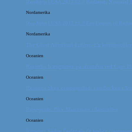
Roadtrip i USA 2017 #2 // Badlands National 
Nordamerika
Roadtrip i USA 2017 #1 // Fra Boston til Badl
Nordamerika
The Great American Eclipse: En kæmpe oplev
Oceanien
Rejsetip: Kænguruer på stranden ved Cape H
Oceanien
Rejsetip: Skøn campingplads i outbacken i Aus
Oceanien
Rejseguide: Blue Mountains i Australien
Oceanien
Rejsetip: Sådan finder du de bedste campingpl