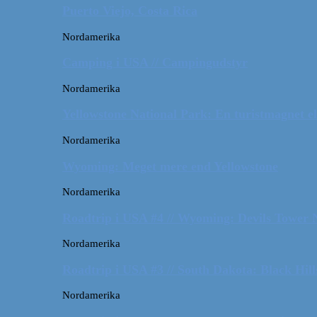
Puerto Viejo, Costa Rica
Nordamerika
Camping i USA // Campingudstyr
Nordamerika
Yellowstone National Park: En turistmagnet el
Nordamerika
Wyoming: Meget mere end Yellowstone
Nordamerika
Roadtrip i USA #4 // Wyoming: Devils Tower
Nordamerika
Roadtrip i USA #3 // South Dakota: Black Hil
Nordamerika