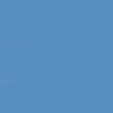
er i Tyrol
rol
ge minder