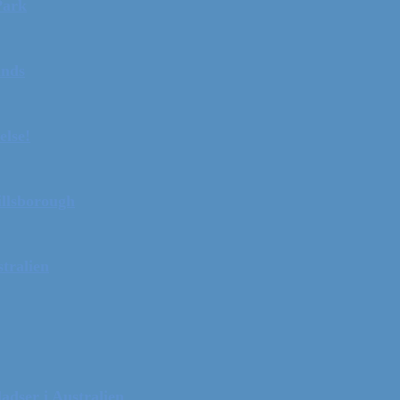
Park
ands
else!
illsborough
tralien
adser i Australien