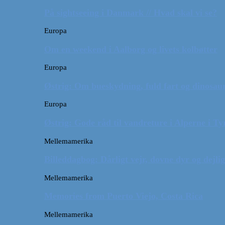
På sightseeing i Danmark // Hvad skal vi se?
Europa
Om en weekend i Aalborg og livets kolbøtter
Europa
Østrig: Om bueskydning, fuld fart og dinosaur
Europa
Østrig: Gode råd til vandreture i Alperne i Ty
Mellemamerika
Billeddagbog: Dårligt vejr, dovne dyr og dejli
Mellemamerika
Memories from Puerto Viejo, Costa Rica
Mellemamerika