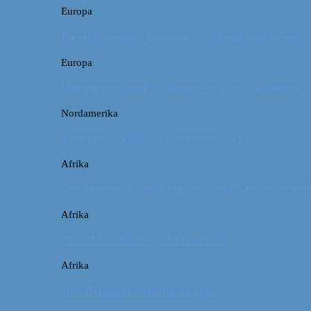
Europa
På sightseeing i Danmark // Hvad skal vi se?
Europa
Om en weekend i Aalborg og livets kolbøtter
Nordamerika
Camping i USA // Campingudstyr
Afrika
Om tandpine, te og traditioner i Atlas-bjergen
Afrika
Marokko: En dag i Marrakech
Afrika
Når det giver mening at rejse