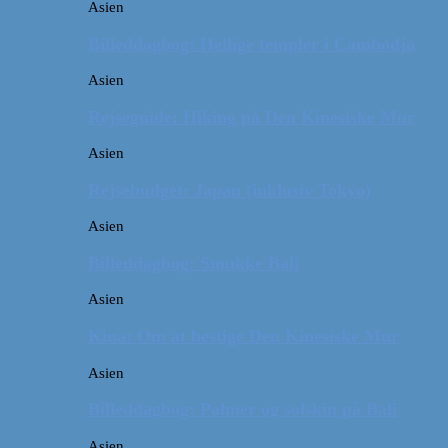
Asien
Billeddagbog: Hellige templer i Cambodja
Asien
Rejseguide: Hiking på Den Kinesiske Mur
Asien
Rejsebudget: Japan (inklusiv Tokyo)
Asien
Billeddagbog: Smukke Bali
Asien
Kina: Om at bestige Den Kinesiske Mur
Asien
Billeddagbog: Palmer og solskin på Bali
Asien