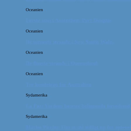
Oceanien
Første stop i Australien: Port Douglas
Oceanien
De pæneste strande i New South Wales
Oceanien
De fineste strande i Queensland
Oceanien
Tre kendetegn for Australien
Sydamerika
La Paz: Verdens højeste beliggende hovedstad
Sydamerika
Machu Picchu: Om at stå tidligt op for oplevel