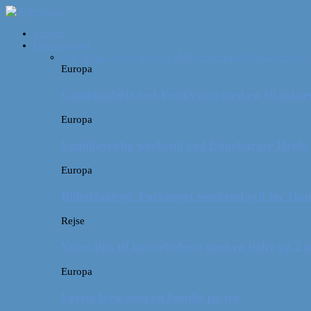
Forside
Destinationer
Alle
Afrika
Asien
Europa
Mellemamerika
Nordamerika
O
Europa
Campingferie ved Vestkysten med en 10 månede
Europa
Familievenlig weekend ved Lüneburger Heide
Europa
Billeddagbog: Forlænget weekend syd for Ha
Rejse
Vores tips til kør-selv-ferie med en baby på 2
Europa
Første ferie som en familie på tre