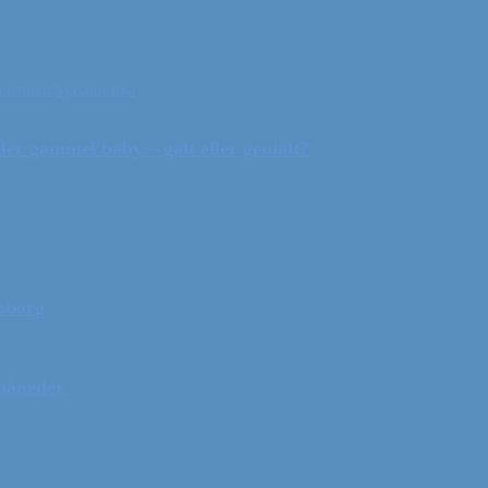
ceanien
Sydamerika
r gammel baby – galt eller genialt?
mborg
 måneder