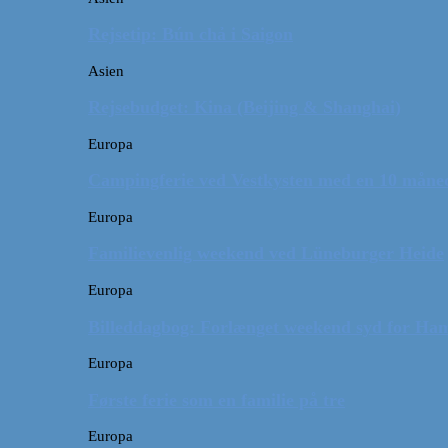
Rejsetip: Bún chả i Saigon
Asien
Rejsebudget: Kina (Beijing & Shanghai)
Europa
Campingferie ved Vestkysten med en 10 månede
Europa
Familievenlig weekend ved Lüneburger Heide
Europa
Billeddagbog: Forlænget weekend syd for Ha
Europa
Første ferie som en familie på tre
Europa