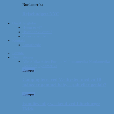
Nordamerika
Rejsebudget: NYC
Om Afterglobe
Hvem er vi?
Hvor har vi været?
Vores rejseudstyr
Kontakt
Samarbejde
Forside
Destinationer
Alle
Afrika
Asien
Europa
Mellemamerika
Nordamerika
Oceanien
Sydamerika
Europa
Campingferie ved Vestkysten med en 10
måneder gammel baby – galt eller genialt?
Europa
Familievenlig weekend ved Lüneburger
Heide