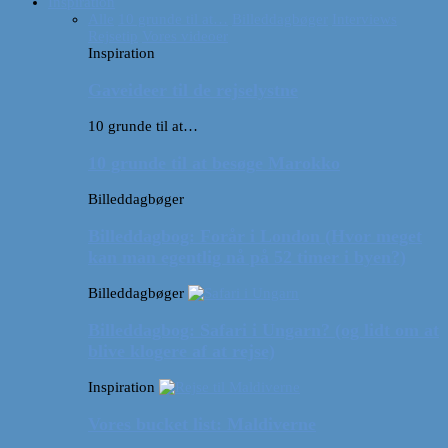
Inspiration
Alle
10 grunde til at…
Billeddagbøger
Interviews
Rejsetip
Vores videoer
Inspiration
Gaveideer til de rejselystne
10 grunde til at…
10 grunde til at besøge Marokko
Billeddagbøger
Billeddagbog: Forår i London (Hvor meget
kan man egentlig nå på 52 timer i byen?)
Billeddagbøger
Billeddagbog: Safari i Ungarn? (og lidt om at
blive klogere af at rejse)
Inspiration
Vores bucket list: Maldiverne