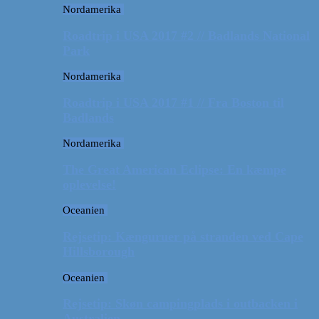
Nordamerika
Roadtrip i USA 2017 #2 // Badlands National
Park
Nordamerika
Roadtrip i USA 2017 #1 // Fra Boston til
Badlands
Nordamerika
The Great American Eclipse: En kæmpe
oplevelse!
Oceanien
Rejsetip: Kænguruer på stranden ved Cape
Hillsborough
Oceanien
Rejsetip: Skøn campingplads i outbacken i
Australien