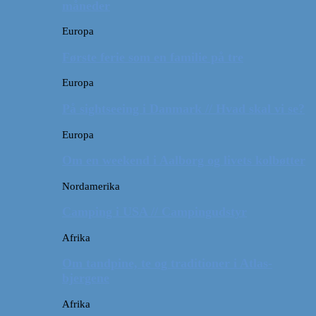
måneder
Europa
Første ferie som en familie på tre
Europa
På sightseeing i Danmark // Hvad skal vi se?
Europa
Om en weekend i Aalborg og livets kolbøtter
Nordamerika
Camping i USA // Campingudstyr
Afrika
Om tandpine, te og traditioner i Atlas-
bjergene
Afrika