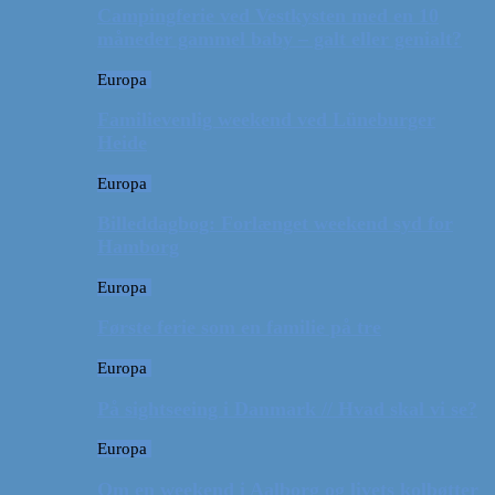
Campingferie ved Vestkysten med en 10
måneder gammel baby – galt eller genialt?
Europa
Familievenlig weekend ved Lüneburger
Heide
Europa
Billeddagbog: Forlænget weekend syd for
Hamborg
Europa
Første ferie som en familie på tre
Europa
På sightseeing i Danmark // Hvad skal vi se?
Europa
Om en weekend i Aalborg og livets kolbøtter