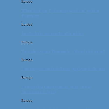
Europa
Billeddagbog: Forlænget weekend syd for
Hamborg
Europa
Første ferie som en familie på tre
Europa
På sightseeing i Danmark // Hvad skal vi se?
Europa
Om en weekend i Aalborg og livets kolbøtter
Europa
Østrig: Om bueskydning, fuld fart og
dinosaurer i Tyrol
Europa