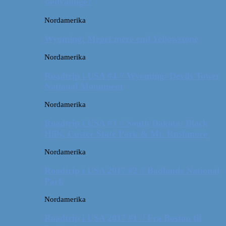
sædvanlige?
Nordamerika
Wyoming: Meget mere end Yellowstone
Nordamerika
Roadtrip i USA #4 // Wyoming: Devils Tower
National Monument
Nordamerika
Roadtrip i USA #3 // South Dakota: Black
Hills, Custer State Park & Mt. Rushmore
Nordamerika
Roadtrip i USA 2017 #2 // Badlands National
Park
Nordamerika
Roadtrip i USA 2017 #1 // Fra Boston til