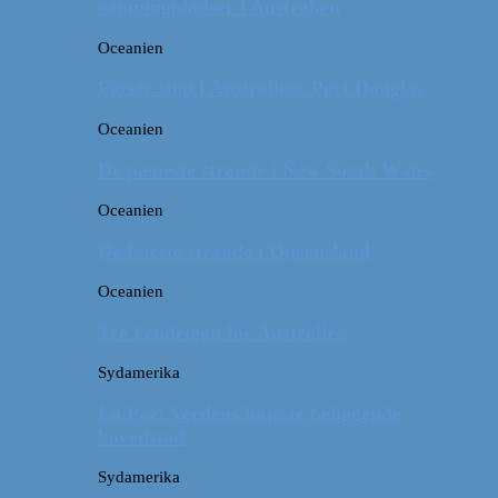
campingpladser i Australien
Oceanien
Første stop i Australien: Port Douglas
Oceanien
De pæneste strande i New South Wales
Oceanien
De fineste strande i Queensland
Oceanien
Tre kendetegn for Australien
Sydamerika
La Paz: Verdens højeste beliggende
hovedstad
Sydamerika