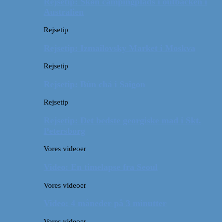
Rejsetip: Skøn campingplads i outbacken i
Australien
Rejsetip
Rejsetip: Izmailovsky Market i Moskva
Rejsetip
Rejsetip: Bún chả i Saigon
Rejsetip
Rejsetip: Det bedste georgiske mad i Skt.
Petersborg
Vores videoer
Video: En timelapse fra Seoul
Vores videoer
Video: 4 måneder på 3 minutter
Vores videoer