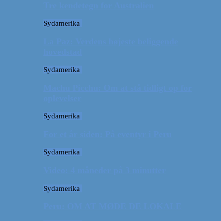
Tre kendetegn for Australien
Sydamerika
La Paz: Verdens højeste beliggende
hovedstad
Sydamerika
Machu Picchu: Om at stå tidligt op for
oplevelser
Sydamerika
For et år siden: På eventyr i Peru
Sydamerika
Video: 4 måneder på 3 minutter
Sydamerika
Peru: OM AT MØDE DE LOKALE