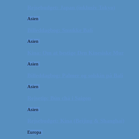
Rejsebudget: Japan (inklusiv Tokyo)
Asien
Billeddagbog: Smukke Bali
Asien
Kina: Om at bestige Den Kinesiske Mur
Asien
Billeddagbog: Palmer og solskin på Bali
Asien
Rejsetip: Bún chả i Saigon
Asien
Rejsebudget: Kina (Beijing & Shanghai)
Europa