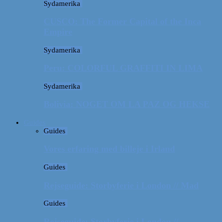
Sydamerika
CUSCO: The Former Capital of the Inca
Empire
Sydamerika
Peru: COLORFUL GRAFFITI IN LIMA
Sydamerika
Bolivia: NOGET OM LA PAZ OG HEKSE
Guides
Guides
Vores erfaring med billeje i Irland
Guides
Rejseguide: Storbyferie i London // Mad
Guides
Rejseguide: Storbyferie i London //