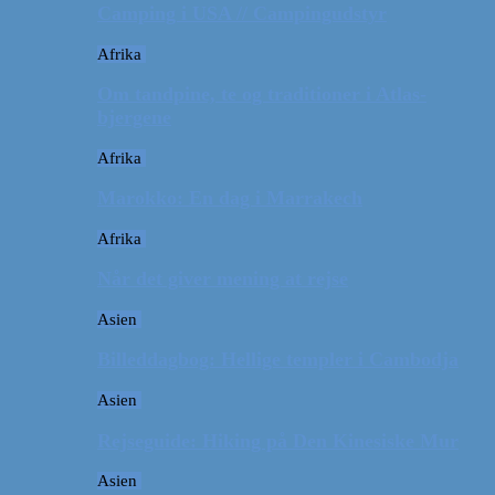
Camping i USA // Campingudstyr
Afrika
Om tandpine, te og traditioner i Atlas-
bjergene
Afrika
Marokko: En dag i Marrakech
Afrika
Når det giver mening at rejse
Asien
Billeddagbog: Hellige templer i Cambodja
Asien
Rejseguide: Hiking på Den Kinesiske Mur
Asien