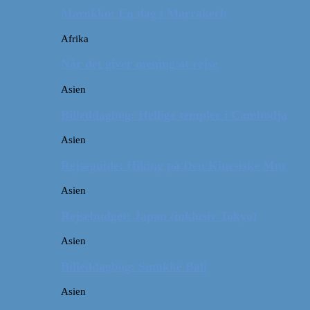
Marokko: En dag i Marrakech
Afrika
Når det giver mening at rejse
Asien
Billeddagbog: Hellige templer i Cambodja
Asien
Rejseguide: Hiking på Den Kinesiske Mur
Asien
Rejsebudget: Japan (inklusiv Tokyo)
Asien
Billeddagbog: Smukke Bali
Asien