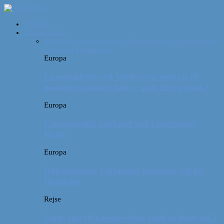
Forside
Destinationer
Alle
Afrika
Asien
Europa
Mellemamerika
Nordamerika
Oceanien
Sydamerika
Europa
Campingferie ved Vestkysten med en 10
måneder gammel baby – galt eller genialt?
Europa
Familievenlig weekend ved Lüneburger
Heide
Europa
Billeddagbog: Forlænget weekend syd for
Hamborg
Rejse
Vores tips til kør-selv-ferie med en baby på 2