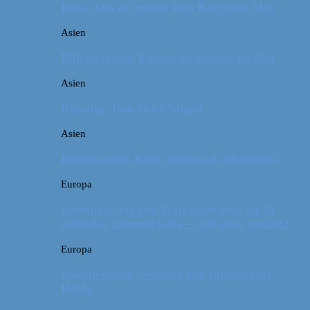
Kina: Om at bestige Den Kinesiske Mur
Asien
Billeddagbog: Palmer og solskin på Bali
Asien
Rejsetip: Bún chả i Saigon
Asien
Rejsebudget: Kina (Beijing & Shanghai)
Europa
Campingferie ved Vestkysten med en 10
måneder gammel baby – galt eller genialt?
Europa
Familievenlig weekend ved Lüneburger
Heide