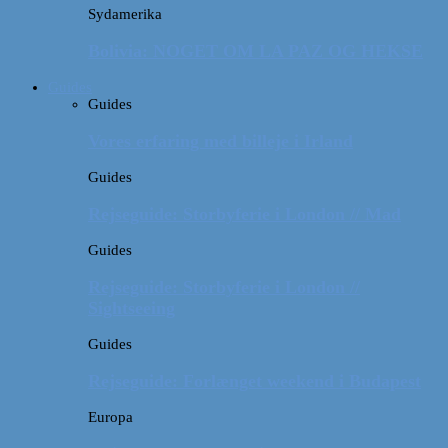
Sydamerika
Bolivia: NOGET OM LA PAZ OG HEKSE
Guides
Guides
Vores erfaring med billeje i Irland
Guides
Rejseguide: Storbyferie i London // Mad
Guides
Rejseguide: Storbyferie i London //
Sightseeing
Guides
Rejseguide: Forlænget weekend i Budapest
Europa