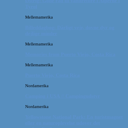
Østrig: Gode råd til vandreture i Alperne i
Tyrol
Mellemamerika
Billeddagbog: Dårligt vejr, dovne dyr og
dejlige minder
Mellemamerika
Memories from Puerto Viejo, Costa Rica
Mellemamerika
Puerto Viejo, Costa Rica
Nordamerika
Camping i USA // Campingudstyr
Nordamerika
Yellowstone National Park: En turistmagnet
eller en naturoplevelse udover det