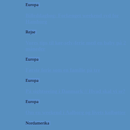
Europa
Billeddagbog: Forlænget weekend syd for
Hamborg
Rejse
Vores tips til kør-selv-ferie med en baby på 2
måneder
Europa
Første ferie som en familie på tre
Europa
På sightseeing i Danmark // Hvad skal vi se?
Europa
Om en weekend i Aalborg og livets kolbøtter
Nordamerika