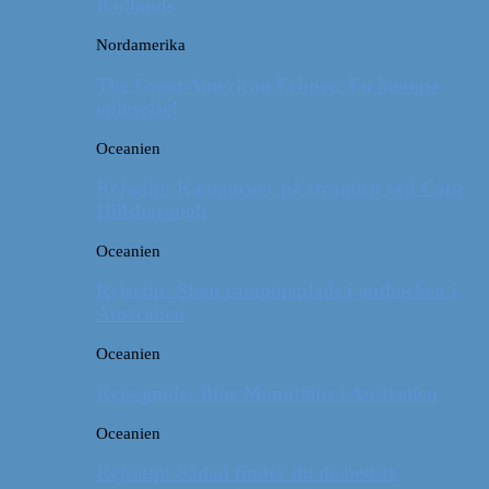
Badlands
Nordamerika
The Great American Eclipse: En kæmpe
oplevelse!
Oceanien
Rejsetip: Kænguruer på stranden ved Cape
Hillsborough
Oceanien
Rejsetip: Skøn campingplads i outbacken i
Australien
Oceanien
Rejseguide: Blue Mountains i Australien
Oceanien
Rejsetip: Sådan finder du de bedste