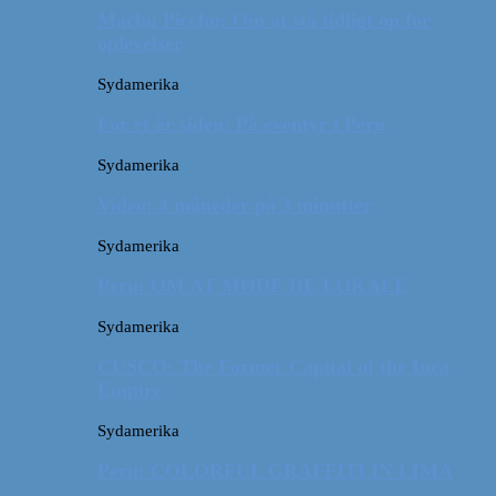
Machu Picchu: Om at stå tidligt op for
oplevelser
Sydamerika
For et år siden: På eventyr i Peru
Sydamerika
Video: 4 måneder på 3 minutter
Sydamerika
Peru: OM AT MØDE DE LOKALE
Sydamerika
CUSCO: The Former Capital of the Inca
Empire
Sydamerika
Peru: COLORFUL GRAFFITI IN LIMA