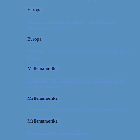
Europa
Østrig: Om bueskydning, fuld fart og
dinosaurer i Tyrol
Europa
Østrig: Gode råd til vandreture i Alperne i
Tyrol
Mellemamerika
Billeddagbog: Dårligt vejr, dovne dyr og
dejlige minder
Mellemamerika
Memories from Puerto Viejo, Costa Rica
Mellemamerika
Puerto Viejo, Costa Rica