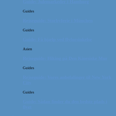
Guide: Julemarkeder i Hamborg
Guides
Rejseguide: Storbyferie i München
Guides
Guide: Få hjælp ved flyforsinkelse
Asien
Rejseguide: Hiking på Den Kinesiske Mur
Guides
Rejseguide: Vores anbefalinger til New York
City
Guides
Guide: Sådan finder du den bedste plads i
flyet