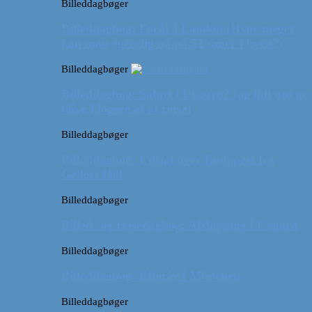
Billeddagbøger
Billeddagbog: Forår i London (Hvor meget
kan man egentlig nå på 52 timer i byen?)
Billeddagbøger
Billeddagbog: Safari i Ungarn? (og lidt om at
blive klogere af at rejse)
Billeddagbøger
Billeddagbog: Udsigt over Budapest fra
Gellert Hill
Billeddagbøger
Billed- og rejsedagbog: Afslapning i Ungarn
Billeddagbøger
Billeddagbog: Efterår i München
Billeddagbøger