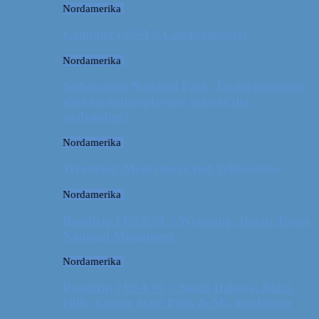
Nordamerika
Camping i USA // Campingudstyr
Nordamerika
Yellowstone National Park: En turistmagnet
eller en naturoplevelse udover det
sædvanlige?
Nordamerika
Wyoming: Meget mere end Yellowstone
Nordamerika
Roadtrip i USA #4 // Wyoming: Devils Tower
National Monument
Nordamerika
Roadtrip i USA #3 // South Dakota: Black
Hills, Custer State Park & Mt. Rushmore