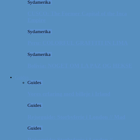
Sydamerika
CUSCO: The Former Capital of the Inca
Empire
Sydamerika
Peru: COLORFUL GRAFFITI IN LIMA
Sydamerika
Bolivia: NOGET OM LA PAZ OG HEKSE
Guides
Guides
Vores erfaring med billeje i Irland
Guides
Rejseguide: Storbyferie i London // Mad
Guides
Rejseguide: Storbyferie i London //