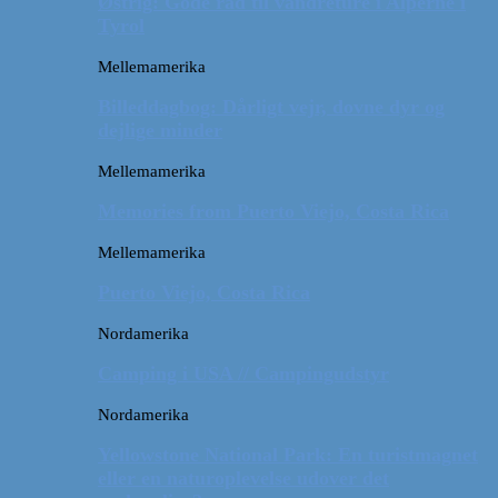
Østrig: Gode råd til vandreture i Alperne i
Tyrol
Mellemamerika
Billeddagbog: Dårligt vejr, dovne dyr og
dejlige minder
Mellemamerika
Memories from Puerto Viejo, Costa Rica
Mellemamerika
Puerto Viejo, Costa Rica
Nordamerika
Camping i USA // Campingudstyr
Nordamerika
Yellowstone National Park: En turistmagnet
eller en naturoplevelse udover det