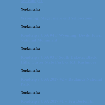
sædvanlige?
Nordamerika
Wyoming: Meget mere end Yellowstone
Nordamerika
Roadtrip i USA #4 // Wyoming: Devils Tower
National Monument
Nordamerika
Roadtrip i USA #3 // South Dakota: Black
Hills, Custer State Park & Mt. Rushmore
Nordamerika
Roadtrip i USA 2017 #2 // Badlands National
Park
Nordamerika
Roadtrip i USA 2017 #1 // Fra Boston til