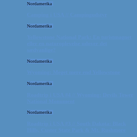
Nordamerika
Camping i USA // Campingudstyr
Nordamerika
Yellowstone National Park: En turistmagnet
eller en naturoplevelse udover det
sædvanlige?
Nordamerika
Wyoming: Meget mere end Yellowstone
Nordamerika
Roadtrip i USA #4 // Wyoming: Devils Tower
National Monument
Nordamerika
Roadtrip i USA #3 // South Dakota: Black
Hills, Custer State Park & Mt. Rushmore