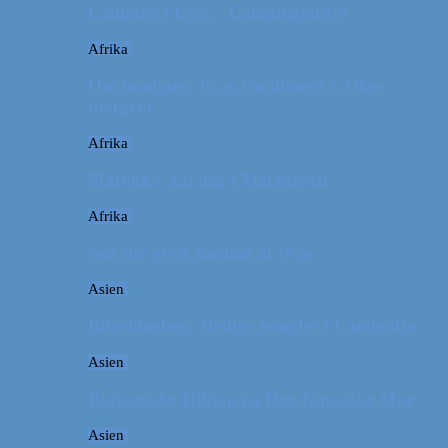
Camping i USA // Campingudstyr
Afrika
Om tandpine, te og traditioner i Atlas-
bjergene
Afrika
Marokko: En dag i Marrakech
Afrika
Når det giver mening at rejse
Asien
Billeddagbog: Hellige templer i Cambodja
Asien
Rejseguide: Hiking på Den Kinesiske Mur
Asien