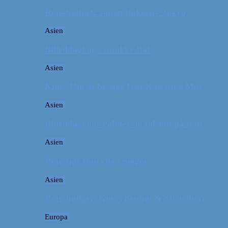
Rejsebudget: Japan (inklusiv Tokyo)
Asien
Billeddagbog: Smukke Bali
Asien
Kina: Om at bestige Den Kinesiske Mur
Asien
Billeddagbog: Palmer og solskin på Bali
Asien
Rejsetip: Bún chả i Saigon
Asien
Rejsebudget: Kina (Beijing & Shanghai)
Europa