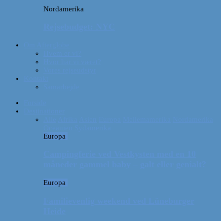
Nordamerika
Rejsebudget: NYC
Om Afterglobe
Hvem er vi?
Hvor har vi været?
Vores rejseudstyr
Kontakt
Samarbejde
Forside
Destinationer
Alle
Afrika
Asien
Europa
Mellemamerika
Nordamerika
Oceanien
Sydamerika
Europa
Campingferie ved Vestkysten med en 10
måneder gammel baby – galt eller genialt?
Europa
Familievenlig weekend ved Lüneburger
Heide