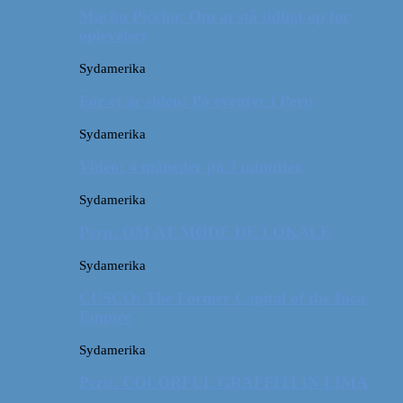
Machu Picchu: Om at stå tidligt op for
oplevelser
Sydamerika
For et år siden: På eventyr i Peru
Sydamerika
Video: 4 måneder på 3 minutter
Sydamerika
Peru: OM AT MØDE DE LOKALE
Sydamerika
CUSCO: The Former Capital of the Inca
Empire
Sydamerika
Peru: COLORFUL GRAFFITI IN LIMA