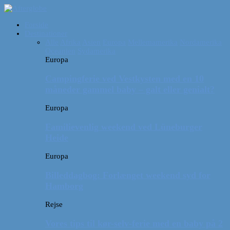
Forside
Destinationer
Alle
Afrika
Asien
Europa
Mellemamerika
Nordamerika
Oceanien
Sydamerika
Europa
Campingferie ved Vestkysten med en 10
måneder gammel baby – galt eller genialt?
Europa
Familievenlig weekend ved Lüneburger
Heide
Europa
Billeddagbog: Forlænget weekend syd for
Hamborg
Rejse
Vores tips til kør-selv-ferie med en baby på 2