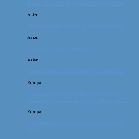
Kina: Om at bestige Den Kinesiske Mur
Asien
Billeddagbog: Palmer og solskin på Bali
Asien
Rejsetip: Bún chả i Saigon
Asien
Rejsebudget: Kina (Beijing & Shanghai)
Europa
Campingferie ved Vestkysten med en 10
måneder gammel baby – galt eller genialt?
Europa
Familievenlig weekend ved Lüneburger
Heide