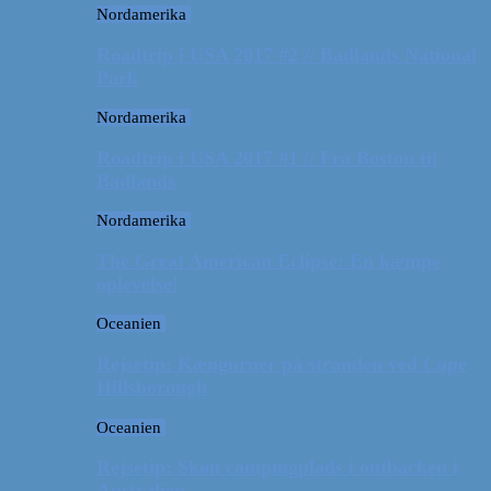
Nordamerika
Roadtrip i USA 2017 #2 // Badlands National
Park
Nordamerika
Roadtrip i USA 2017 #1 // Fra Boston til
Badlands
Nordamerika
The Great American Eclipse: En kæmpe
oplevelse!
Oceanien
Rejsetip: Kænguruer på stranden ved Cape
Hillsborough
Oceanien
Rejsetip: Skøn campingplads i outbacken i
Australien