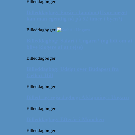
Billeddagbøger
Billeddagbog: Forår i London (Hvor meget
kan man egentlig nå på 52 timer i byen?)
Billeddagbøger
Billeddagbog: Safari i Ungarn? (og lidt om at
blive klogere af at rejse)
Billeddagbøger
Billeddagbog: Udsigt over Budapest fra
Gellert Hill
Billeddagbøger
Billed- og rejsedagbog: Afslapning i Ungarn
Billeddagbøger
Billeddagbog: Efterår i München
Billeddagbøger