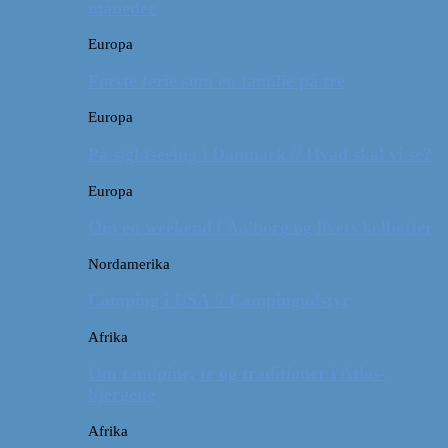
måneder
Europa
Første ferie som en familie på tre
Europa
På sightseeing i Danmark // Hvad skal vi se?
Europa
Om en weekend i Aalborg og livets kolbøtter
Nordamerika
Camping i USA // Campingudstyr
Afrika
Om tandpine, te og traditioner i Atlas-
bjergene
Afrika