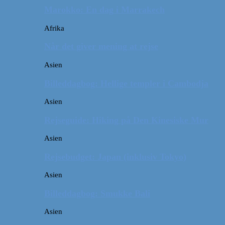
Marokko: En dag i Marrakech
Afrika
Når det giver mening at rejse
Asien
Billeddagbog: Hellige templer i Cambodja
Asien
Rejseguide: Hiking på Den Kinesiske Mur
Asien
Rejsebudget: Japan (inklusiv Tokyo)
Asien
Billeddagbog: Smukke Bali
Asien