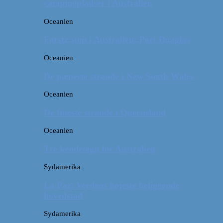
campingpladser i Australien
Oceanien
Første stop i Australien: Port Douglas
Oceanien
De pæneste strande i New South Wales
Oceanien
De fineste strande i Queensland
Oceanien
Tre kendetegn for Australien
Sydamerika
La Paz: Verdens højeste beliggende
hovedstad
Sydamerika