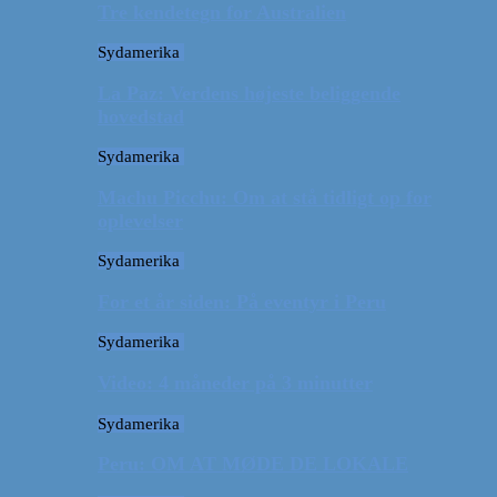
Tre kendetegn for Australien
Sydamerika
La Paz: Verdens højeste beliggende
hovedstad
Sydamerika
Machu Picchu: Om at stå tidligt op for
oplevelser
Sydamerika
For et år siden: På eventyr i Peru
Sydamerika
Video: 4 måneder på 3 minutter
Sydamerika
Peru: OM AT MØDE DE LOKALE