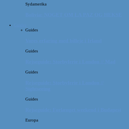
Sydamerika
Bolivia: NOGET OM LA PAZ OG HEKSE
Guides
Guides
Vores erfaring med billeje i Irland
Guides
Rejseguide: Storbyferie i London // Mad
Guides
Rejseguide: Storbyferie i London //
Sightseeing
Guides
Rejseguide: Forlænget weekend i Budapest
Europa