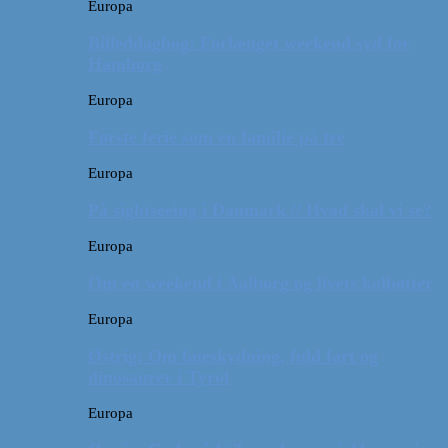
Europa
Billeddagbog: Forlænget weekend syd for
Hamborg
Europa
Første ferie som en familie på tre
Europa
På sightseeing i Danmark // Hvad skal vi se?
Europa
Om en weekend i Aalborg og livets kolbøtter
Europa
Østrig: Om bueskydning, fuld fart og
dinosaurer i Tyrol
Europa