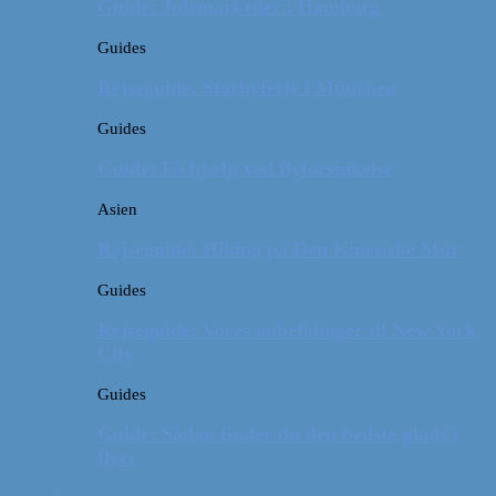
Guide: Julemarkeder i Hamborg
Guides
Rejseguide: Storbyferie i München
Guides
Guide: Få hjælp ved flyforsinkelse
Asien
Rejseguide: Hiking på Den Kinesiske Mur
Guides
Rejseguide: Vores anbefalinger til New York
City
Guides
Guide: Sådan finder du den bedste plads i
flyet