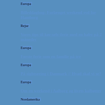
Europa
Billeddagbog: Forlænget weekend syd for
Hamborg
Rejse
Vores tips til kør-selv-ferie med en baby på 2
måneder
Europa
Første ferie som en familie på tre
Europa
På sightseeing i Danmark // Hvad skal vi se?
Europa
Om en weekend i Aalborg og livets kolbøtter
Nordamerika