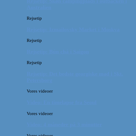
Rejsetip: Skøn campingplads i outbacken i
Australien
Rejsetip
Rejsetip: Izmailovsky Market i Moskva
Rejsetip
Rejsetip: Bún chả i Saigon
Rejsetip
Rejsetip: Det bedste georgiske mad i Skt.
Petersborg
Vores videoer
Video: En timelapse fra Seoul
Vores videoer
Video: 4 måneder på 3 minutter
Vores videoer