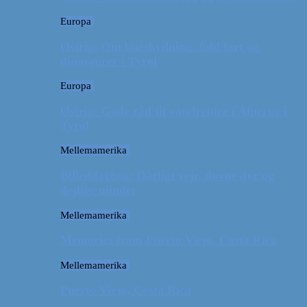
Europa
Østrig: Om bueskydning, fuld fart og
dinosaurer i Tyrol
Europa
Østrig: Gode råd til vandreture i Alperne i
Tyrol
Mellemamerika
Billeddagbog: Dårligt vejr, dovne dyr og
dejlige minder
Mellemamerika
Memories from Puerto Viejo, Costa Rica
Mellemamerika
Puerto Viejo, Costa Rica