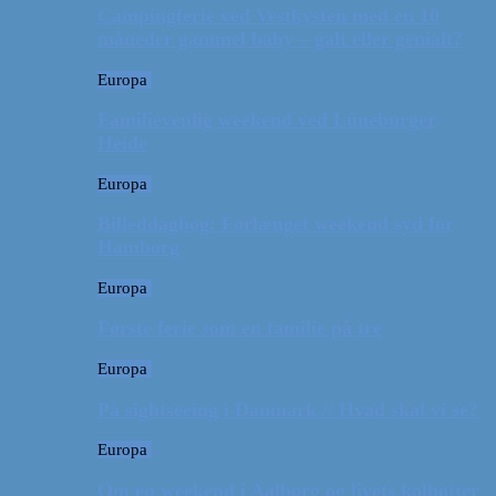
Campingferie ved Vestkysten med en 10
måneder gammel baby – galt eller genialt?
Europa
Familievenlig weekend ved Lüneburger
Heide
Europa
Billeddagbog: Forlænget weekend syd for
Hamborg
Europa
Første ferie som en familie på tre
Europa
På sightseeing i Danmark // Hvad skal vi se?
Europa
Om en weekend i Aalborg og livets kolbøtter