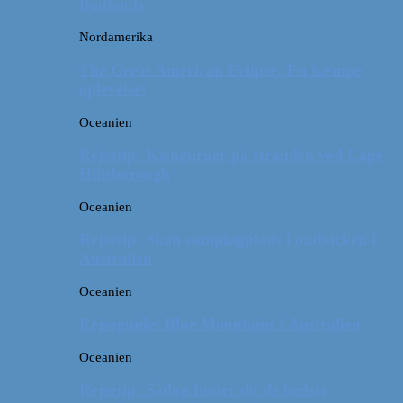
Badlands
Nordamerika
The Great American Eclipse: En kæmpe
oplevelse!
Oceanien
Rejsetip: Kænguruer på stranden ved Cape
Hillsborough
Oceanien
Rejsetip: Skøn campingplads i outbacken i
Australien
Oceanien
Rejseguide: Blue Mountains i Australien
Oceanien
Rejsetip: Sådan finder du de bedste