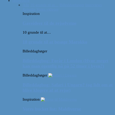
Inspiration
Alle
10 grunde til at…
Billeddagbøger
Interviews
Rejsetip
Vores videoer
Inspiration
Gaveideer til de rejselystne
10 grunde til at…
10 grunde til at besøge Marokko
Billeddagbøger
Billeddagbog: Forår i London (Hvor meget
kan man egentlig nå på 52 timer i byen?)
Billeddagbøger
Billeddagbog: Safari i Ungarn? (og lidt om at
blive klogere af at rejse)
Inspiration
Vores bucket list: Maldiverne