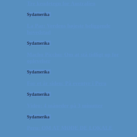
Tre kendetegn for Australien
Sydamerika
La Paz: Verdens højeste beliggende
hovedstad
Sydamerika
Machu Picchu: Om at stå tidligt op for
oplevelser
Sydamerika
For et år siden: På eventyr i Peru
Sydamerika
Video: 4 måneder på 3 minutter
Sydamerika
Peru: OM AT MØDE DE LOKALE