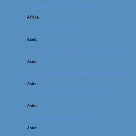
Marokko: En dag i Marrakech
Afrika
Når det giver mening at rejse
Asien
Billeddagbog: Hellige templer i Cambodja
Asien
Rejseguide: Hiking på Den Kinesiske Mur
Asien
Rejsebudget: Japan (inklusiv Tokyo)
Asien
Billeddagbog: Smukke Bali
Asien