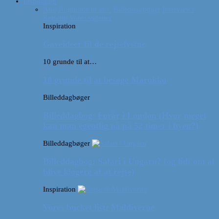
Inspiration
Alle
10 grunde til at…
Billeddagbøger
Interviews
Rejsetip
Vores videoer
Inspiration
Gaveideer til de rejselystne
10 grunde til at…
10 grunde til at besøge Marokko
Billeddagbøger
Billeddagbog: Forår i London (Hvor meget
kan man egentlig nå på 52 timer i byen?)
Billeddagbøger
Billeddagbog: Safari i Ungarn? (og lidt om at
blive klogere af at rejse)
Inspiration
Vores bucket list: Maldiverne