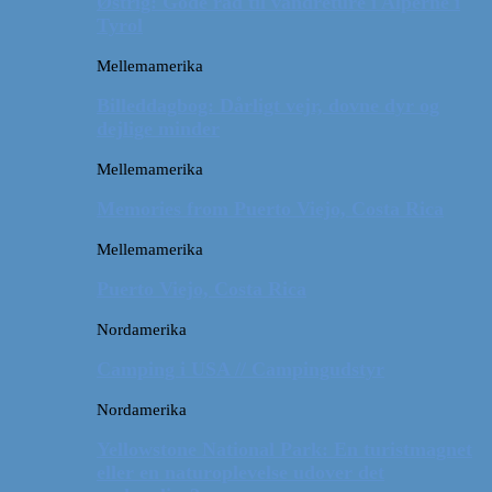
Østrig: Gode råd til vandreture i Alperne i
Tyrol
Mellemamerika
Billeddagbog: Dårligt vejr, dovne dyr og
dejlige minder
Mellemamerika
Memories from Puerto Viejo, Costa Rica
Mellemamerika
Puerto Viejo, Costa Rica
Nordamerika
Camping i USA // Campingudstyr
Nordamerika
Yellowstone National Park: En turistmagnet
eller en naturoplevelse udover det