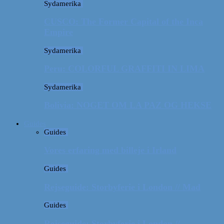
Sydamerika
CUSCO: The Former Capital of the Inca
Empire
Sydamerika
Peru: COLORFUL GRAFFITI IN LIMA
Sydamerika
Bolivia: NOGET OM LA PAZ OG HEKSE
Guides
Guides
Vores erfaring med billeje i Irland
Guides
Rejseguide: Storbyferie i London // Mad
Guides
Rejseguide: Storbyferie i London //