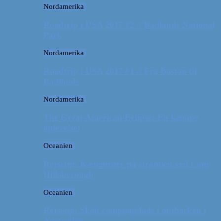
Nordamerika
Roadtrip i USA 2017 #2 // Badlands National
Park
Nordamerika
Roadtrip i USA 2017 #1 // Fra Boston til
Badlands
Nordamerika
The Great American Eclipse: En kæmpe
oplevelse!
Oceanien
Rejsetip: Kænguruer på stranden ved Cape
Hillsborough
Oceanien
Rejsetip: Skøn campingplads i outbacken i
Australien