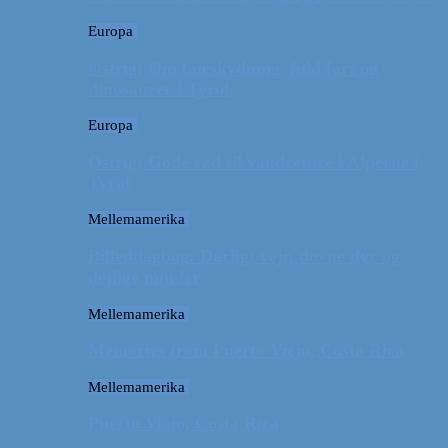
Europa
Østrig: Om bueskydning, fuld fart og
dinosaurer i Tyrol
Europa
Østrig: Gode råd til vandreture i Alperne i
Tyrol
Mellemamerika
Billeddagbog: Dårligt vejr, dovne dyr og
dejlige minder
Mellemamerika
Memories from Puerto Viejo, Costa Rica
Mellemamerika
Puerto Viejo, Costa Rica