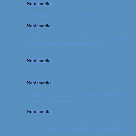
Nordamerika
Camping i USA // Campingudstyr
Nordamerika
Yellowstone National Park: En turistmagnet
eller en naturoplevelse udover det
sædvanlige?
Nordamerika
Wyoming: Meget mere end Yellowstone
Nordamerika
Roadtrip i USA #4 // Wyoming: Devils Tower
National Monument
Nordamerika
Roadtrip i USA #3 // South Dakota: Black
Hills, Custer State Park & Mt. Rushmore