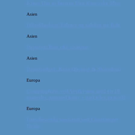
Kina: Om at bestige Den Kinesiske Mur
Asien
Billeddagbog: Palmer og solskin på Bali
Asien
Rejsetip: Bún chả i Saigon
Asien
Rejsebudget: Kina (Beijing & Shanghai)
Europa
Campingferie ved Vestkysten med en 10
måneder gammel baby – galt eller genialt?
Europa
Familievenlig weekend ved Lüneburger
Heide