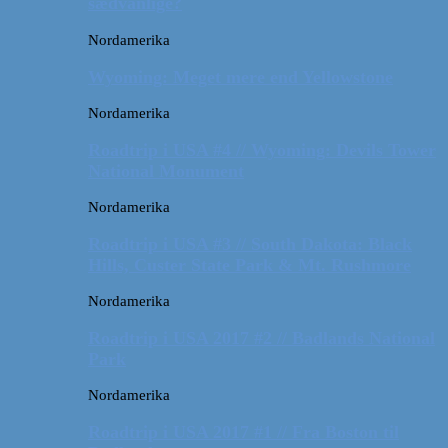
sædvanlige?
Nordamerika
Wyoming: Meget mere end Yellowstone
Nordamerika
Roadtrip i USA #4 // Wyoming: Devils Tower
National Monument
Nordamerika
Roadtrip i USA #3 // South Dakota: Black
Hills, Custer State Park & Mt. Rushmore
Nordamerika
Roadtrip i USA 2017 #2 // Badlands National
Park
Nordamerika
Roadtrip i USA 2017 #1 // Fra Boston til