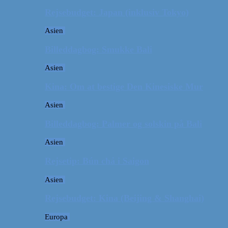
Rejsebudget: Japan (inklusiv Tokyo)
Asien
Billeddagbog: Smukke Bali
Asien
Kina: Om at bestige Den Kinesiske Mur
Asien
Billeddagbog: Palmer og solskin på Bali
Asien
Rejsetip: Bún chả i Saigon
Asien
Rejsebudget: Kina (Beijing & Shanghai)
Europa