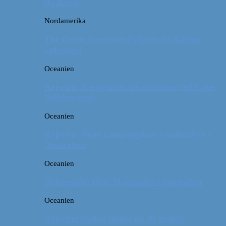
Badlands
Nordamerika
The Great American Eclipse: En kæmpe
oplevelse!
Oceanien
Rejsetip: Kænguruer på stranden ved Cape
Hillsborough
Oceanien
Rejsetip: Skøn campingplads i outbacken i
Australien
Oceanien
Rejseguide: Blue Mountains i Australien
Oceanien
Rejsetip: Sådan finder du de bedste