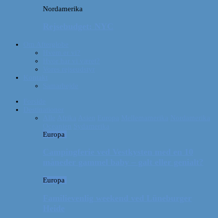
Nordamerika
Rejsebudget: NYC
Om Afterglobe
Hvem er vi?
Hvor har vi været?
Vores rejseudstyr
Kontakt
Samarbejde
Forside
Destinationer
Alle
Afrika
Asien
Europa
Mellemamerika
Nordamerika
Oceanien
Sydamerika
Europa
Campingferie ved Vestkysten med en 10
måneder gammel baby – galt eller genialt?
Europa
Familievenlig weekend ved Lüneburger
Heide