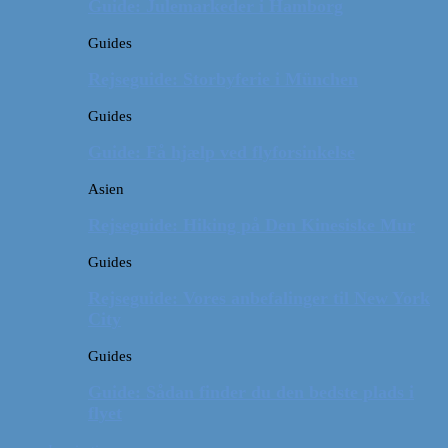
Guide: Julemarkeder i Hamborg
Guides
Rejseguide: Storbyferie i München
Guides
Guide: Få hjælp ved flyforsinkelse
Asien
Rejseguide: Hiking på Den Kinesiske Mur
Guides
Rejseguide: Vores anbefalinger til New York
City
Guides
Guide: Sådan finder du den bedste plads i
flyet