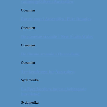
campingpladser i Australien
Oceanien
Første stop i Australien: Port Douglas
Oceanien
De pæneste strande i New South Wales
Oceanien
De fineste strande i Queensland
Oceanien
Tre kendetegn for Australien
Sydamerika
La Paz: Verdens højeste beliggende
hovedstad
Sydamerika