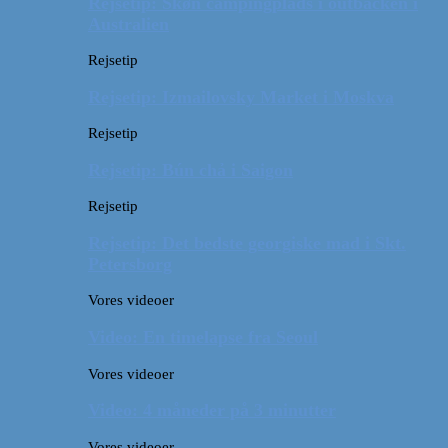
Rejsetip: Skøn campingplads i outbacken i
Australien
Rejsetip
Rejsetip: Izmailovsky Market i Moskva
Rejsetip
Rejsetip: Bún chả i Saigon
Rejsetip
Rejsetip: Det bedste georgiske mad i Skt.
Petersborg
Vores videoer
Video: En timelapse fra Seoul
Vores videoer
Video: 4 måneder på 3 minutter
Vores videoer