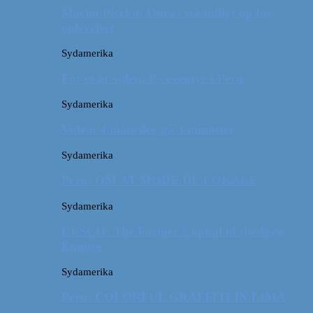
Machu Picchu: Om at stå tidligt op for
oplevelser
Sydamerika
For et år siden: På eventyr i Peru
Sydamerika
Video: 4 måneder på 3 minutter
Sydamerika
Peru: OM AT MØDE DE LOKALE
Sydamerika
CUSCO: The Former Capital of the Inca
Empire
Sydamerika
Peru: COLORFUL GRAFFITI IN LIMA