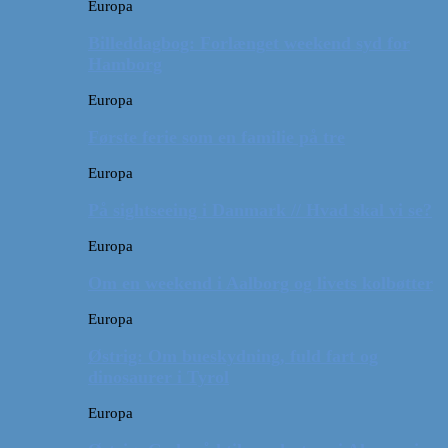
Europa
Billeddagbog: Forlænget weekend syd for
Hamborg
Europa
Første ferie som en familie på tre
Europa
På sightseeing i Danmark // Hvad skal vi se?
Europa
Om en weekend i Aalborg og livets kolbøtter
Europa
Østrig: Om bueskydning, fuld fart og
dinosaurer i Tyrol
Europa