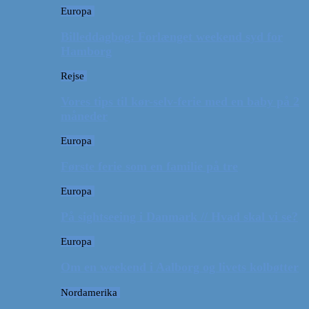
Europa
Billeddagbog: Forlænget weekend syd for
Hamborg
Rejse
Vores tips til kør-selv-ferie med en baby på 2
måneder
Europa
Første ferie som en familie på tre
Europa
På sightseeing i Danmark // Hvad skal vi se?
Europa
Om en weekend i Aalborg og livets kolbøtter
Nordamerika