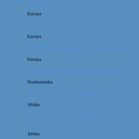
måneder
Europa
Første ferie som en familie på tre
Europa
På sightseeing i Danmark // Hvad skal vi se?
Europa
Om en weekend i Aalborg og livets kolbøtter
Nordamerika
Camping i USA // Campingudstyr
Afrika
Om tandpine, te og traditioner i Atlas-
bjergene
Afrika