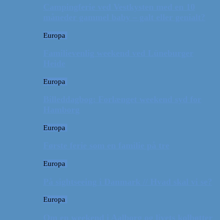
Campingferie ved Vestkysten med en 10
måneder gammel baby – galt eller genialt?
Europa
Familievenlig weekend ved Lüneburger
Heide
Europa
Billeddagbog: Forlænget weekend syd for
Hamborg
Europa
Første ferie som en familie på tre
Europa
På sightseeing i Danmark // Hvad skal vi se?
Europa
Om en weekend i Aalborg og livets kolbøtter