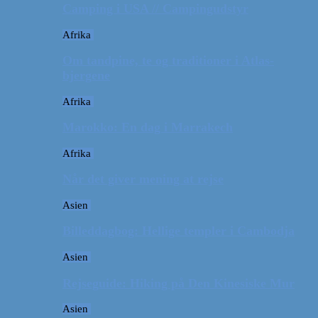
Camping i USA // Campingudstyr
Afrika
Om tandpine, te og traditioner i Atlas-
bjergene
Afrika
Marokko: En dag i Marrakech
Afrika
Når det giver mening at rejse
Asien
Billeddagbog: Hellige templer i Cambodja
Asien
Rejseguide: Hiking på Den Kinesiske Mur
Asien