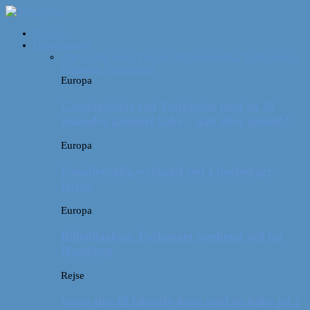
Forside
Destinationer
Alle
Afrika
Asien
Europa
Mellemamerika
Nordamerika
Oceanien
Sydamerika
Europa
Campingferie ved Vestkysten med en 10
måneder gammel baby – galt eller genialt?
Europa
Familievenlig weekend ved Lüneburger
Heide
Europa
Billeddagbog: Forlænget weekend syd for
Hamborg
Rejse
Vores tips til kør-selv-ferie med en baby på 2