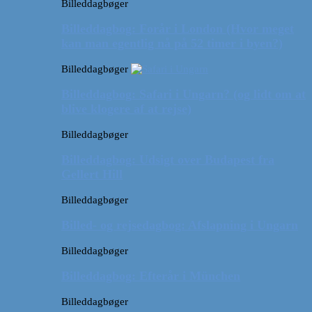
Billeddagbøger
Billeddagbog: Forår i London (Hvor meget
kan man egentlig nå på 52 timer i byen?)
Billeddagbøger
Billeddagbog: Safari i Ungarn? (og lidt om at
blive klogere af at rejse)
Billeddagbøger
Billeddagbog: Udsigt over Budapest fra
Gellert Hill
Billeddagbøger
Billed- og rejsedagbog: Afslapning i Ungarn
Billeddagbøger
Billeddagbog: Efterår i München
Billeddagbøger