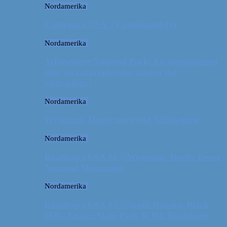
Nordamerika
Camping i USA // Campingudstyr
Nordamerika
Yellowstone National Park: En turistmagnet
eller en naturoplevelse udover det
sædvanlige?
Nordamerika
Wyoming: Meget mere end Yellowstone
Nordamerika
Roadtrip i USA #4 // Wyoming: Devils Tower
National Monument
Nordamerika
Roadtrip i USA #3 // South Dakota: Black
Hills, Custer State Park & Mt. Rushmore