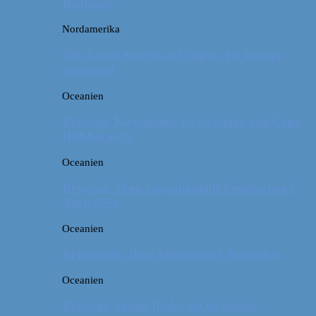
Badlands
Nordamerika
The Great American Eclipse: En kæmpe
oplevelse!
Oceanien
Rejsetip: Kænguruer på stranden ved Cape
Hillsborough
Oceanien
Rejsetip: Skøn campingplads i outbacken i
Australien
Oceanien
Rejseguide: Blue Mountains i Australien
Oceanien
Rejsetip: Sådan finder du de bedste