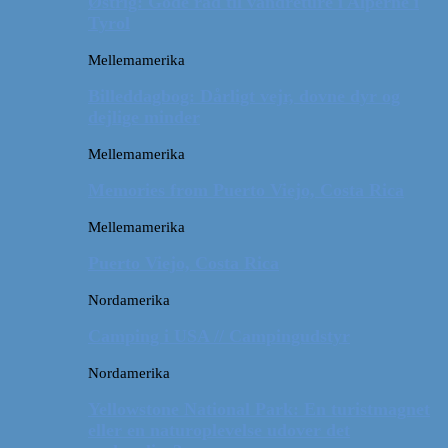
Østrig: Gode råd til vandreture i Alperne i
Tyrol
Mellemamerika
Billeddagbog: Dårligt vejr, dovne dyr og
dejlige minder
Mellemamerika
Memories from Puerto Viejo, Costa Rica
Mellemamerika
Puerto Viejo, Costa Rica
Nordamerika
Camping i USA // Campingudstyr
Nordamerika
Yellowstone National Park: En turistmagnet
eller en naturoplevelse udover det