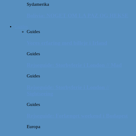
Sydamerika
Bolivia: NOGET OM LA PAZ OG HEKSE
Guides
Guides
Vores erfaring med billeje i Irland
Guides
Rejseguide: Storbyferie i London // Mad
Guides
Rejseguide: Storbyferie i London //
Sightseeing
Guides
Rejseguide: Forlænget weekend i Budapest
Europa