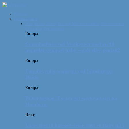
Forside
Destinationer
Alle
Afrika
Asien
Europa
Mellemamerika
Nordamerika
Oceanien
Sydamerika
Europa
Campingferie ved Vestkysten med en 10
måneder gammel baby – galt eller genialt?
Europa
Familievenlig weekend ved Lüneburger
Heide
Europa
Billeddagbog: Forlænget weekend syd for
Hamborg
Rejse
Vores tips til kør-selv-ferie med en baby på 2