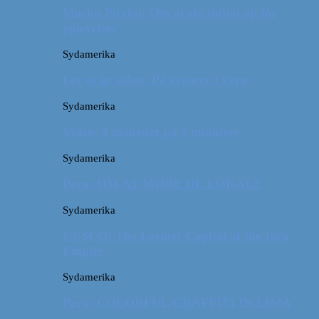
Machu Picchu: Om at stå tidligt op for
oplevelser
Sydamerika
For et år siden: På eventyr i Peru
Sydamerika
Video: 4 måneder på 3 minutter
Sydamerika
Peru: OM AT MØDE DE LOKALE
Sydamerika
CUSCO: The Former Capital of the Inca
Empire
Sydamerika
Peru: COLORFUL GRAFFITI IN LIMA