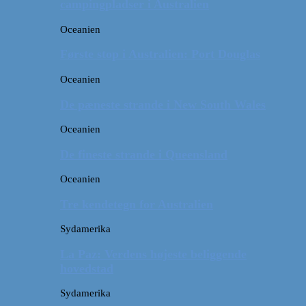
campingpladser i Australien
Oceanien
Første stop i Australien: Port Douglas
Oceanien
De pæneste strande i New South Wales
Oceanien
De fineste strande i Queensland
Oceanien
Tre kendetegn for Australien
Sydamerika
La Paz: Verdens højeste beliggende
hovedstad
Sydamerika