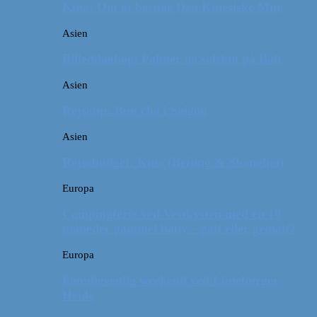
Kina: Om at bestige Den Kinesiske Mur
Asien
Billeddagbog: Palmer og solskin på Bali
Asien
Rejsetip: Bún chả i Saigon
Asien
Rejsebudget: Kina (Beijing & Shanghai)
Europa
Campingferie ved Vestkysten med en 10
måneder gammel baby – galt eller genialt?
Europa
Familievenlig weekend ved Lüneburger
Heide