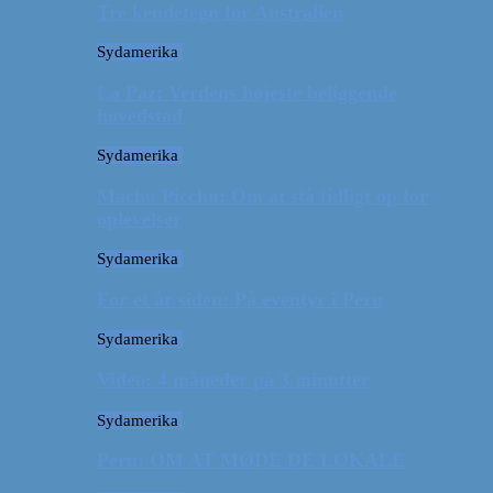
Tre kendetegn for Australien
Sydamerika
La Paz: Verdens højeste beliggende
hovedstad
Sydamerika
Machu Picchu: Om at stå tidligt op for
oplevelser
Sydamerika
For et år siden: På eventyr i Peru
Sydamerika
Video: 4 måneder på 3 minutter
Sydamerika
Peru: OM AT MØDE DE LOKALE