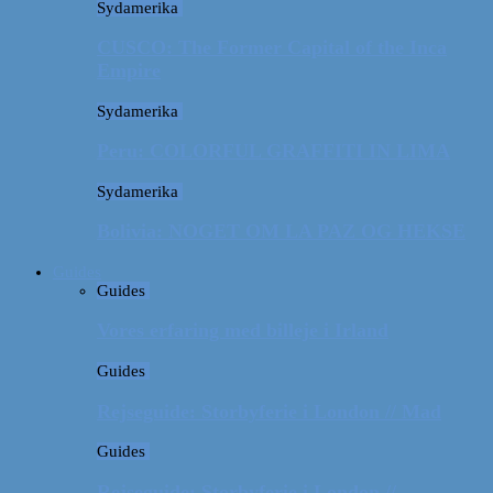
Sydamerika
CUSCO: The Former Capital of the Inca
Empire
Sydamerika
Peru: COLORFUL GRAFFITI IN LIMA
Sydamerika
Bolivia: NOGET OM LA PAZ OG HEKSE
Guides
Guides
Vores erfaring med billeje i Irland
Guides
Rejseguide: Storbyferie i London // Mad
Guides
Rejseguide: Storbyferie i London //