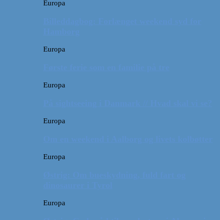
Europa
Billeddagbog: Forlænget weekend syd for
Hamborg
Europa
Første ferie som en familie på tre
Europa
På sightseeing i Danmark // Hvad skal vi se?
Europa
Om en weekend i Aalborg og livets kolbøtter
Europa
Østrig: Om bueskydning, fuld fart og
dinosaurer i Tyrol
Europa