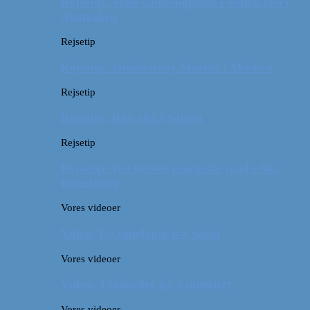
Rejsetip: Skøn campingplads i outbacken i
Australien
Rejsetip
Rejsetip: Izmailovsky Market i Moskva
Rejsetip
Rejsetip: Bún chả i Saigon
Rejsetip
Rejsetip: Det bedste georgiske mad i Skt.
Petersborg
Vores videoer
Video: En timelapse fra Seoul
Vores videoer
Video: 4 måneder på 3 minutter
Vores videoer