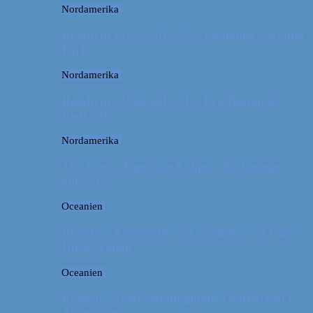
Nordamerika
Roadtrip i USA 2017 #2 // Badlands National
Park
Nordamerika
Roadtrip i USA 2017 #1 // Fra Boston til
Badlands
Nordamerika
The Great American Eclipse: En kæmpe
oplevelse!
Oceanien
Rejsetip: Kænguruer på stranden ved Cape
Hillsborough
Oceanien
Rejsetip: Skøn campingplads i outbacken i
Australien