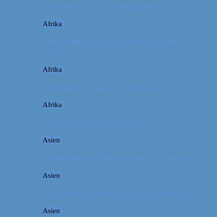
Camping i USA // Campingudstyr
Afrika
Om tandpine, te og traditioner i Atlas-
bjergene
Afrika
Marokko: En dag i Marrakech
Afrika
Når det giver mening at rejse
Asien
Billeddagbog: Hellige templer i Cambodja
Asien
Rejseguide: Hiking på Den Kinesiske Mur
Asien