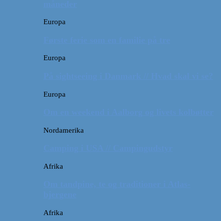
måneder
Europa
Første ferie som en familie på tre
Europa
På sightseeing i Danmark // Hvad skal vi se?
Europa
Om en weekend i Aalborg og livets kolbøtter
Nordamerika
Camping i USA // Campingudstyr
Afrika
Om tandpine, te og traditioner i Atlas-
bjergene
Afrika