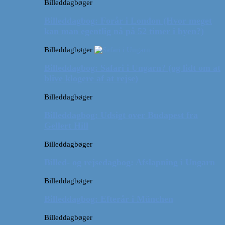
Billeddagbøger
Billeddagbog: Forår i London (Hvor meget
kan man egentlig nå på 52 timer i byen?)
Billeddagbøger
Billeddagbog: Safari i Ungarn? (og lidt om at
blive klogere af at rejse)
Billeddagbøger
Billeddagbog: Udsigt over Budapest fra
Gellert Hill
Billeddagbøger
Billed- og rejsedagbog: Afslapning i Ungarn
Billeddagbøger
Billeddagbog: Efterår i München
Billeddagbøger