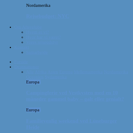
Nordamerika
Rejsebudget: NYC
Om Afterglobe
Hvem er vi?
Hvor har vi været?
Vores rejseudstyr
Kontakt
Samarbejde
Forside
Destinationer
Alle
Afrika
Asien
Europa
Mellemamerika
Nordamerika
Oceanien
Sydamerika
Europa
Campingferie ved Vestkysten med en 10
måneder gammel baby – galt eller genialt?
Europa
Familievenlig weekend ved Lüneburger
Heide