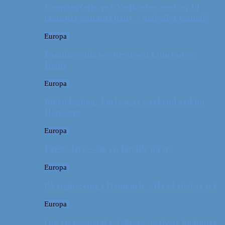
Campingferie ved Vestkysten med en 10
måneder gammel baby – galt eller genialt?
Europa
Familievenlig weekend ved Lüneburger
Heide
Europa
Billeddagbog: Forlænget weekend syd for
Hamborg
Europa
Første ferie som en familie på tre
Europa
På sightseeing i Danmark // Hvad skal vi se?
Europa
Om en weekend i Aalborg og livets kolbøtter