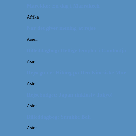
Marokko: En dag i Marrakech
Afrika
Når det giver mening at rejse
Asien
Billeddagbog: Hellige templer i Cambodja
Asien
Rejseguide: Hiking på Den Kinesiske Mur
Asien
Rejsebudget: Japan (inklusiv Tokyo)
Asien
Billeddagbog: Smukke Bali
Asien