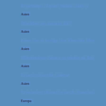
Rejsebudget: Japan (inklusiv Tokyo)
Asien
Billeddagbog: Smukke Bali
Asien
Kina: Om at bestige Den Kinesiske Mur
Asien
Billeddagbog: Palmer og solskin på Bali
Asien
Rejsetip: Bún chả i Saigon
Asien
Rejsebudget: Kina (Beijing & Shanghai)
Europa