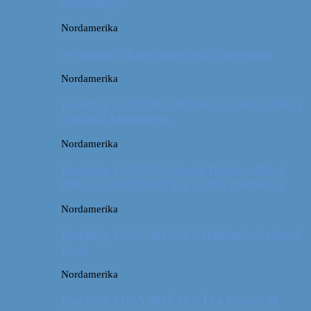
sædvanlige?
Nordamerika
Wyoming: Meget mere end Yellowstone
Nordamerika
Roadtrip i USA #4 // Wyoming: Devils Tower
National Monument
Nordamerika
Roadtrip i USA #3 // South Dakota: Black
Hills, Custer State Park & Mt. Rushmore
Nordamerika
Roadtrip i USA 2017 #2 // Badlands National
Park
Nordamerika
Roadtrip i USA 2017 #1 // Fra Boston til