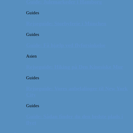
Guide: Julemarkeder i Hamborg
Guides
Rejseguide: Storbyferie i München
Guides
Guide: Få hjælp ved flyforsinkelse
Asien
Rejseguide: Hiking på Den Kinesiske Mur
Guides
Rejseguide: Vores anbefalinger til New York
City
Guides
Guide: Sådan finder du den bedste plads i
flyet