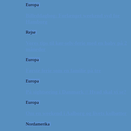
Europa
Billeddagbog: Forlænget weekend syd for
Hamborg
Rejse
Vores tips til kør-selv-ferie med en baby på 2
måneder
Europa
Første ferie som en familie på tre
Europa
På sightseeing i Danmark // Hvad skal vi se?
Europa
Om en weekend i Aalborg og livets kolbøtter
Nordamerika