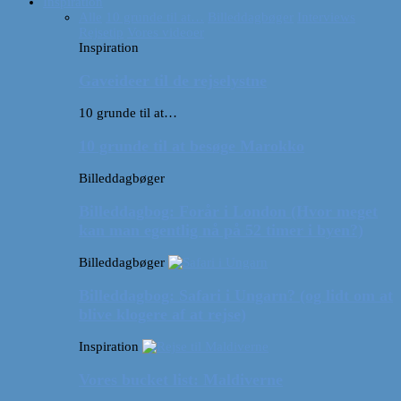
Inspiration
Alle
10 grunde til at…
Billeddagbøger
Interviews
Rejsetip
Vores videoer
Inspiration
Gaveideer til de rejselystne
10 grunde til at…
10 grunde til at besøge Marokko
Billeddagbøger
Billeddagbog: Forår i London (Hvor meget
kan man egentlig nå på 52 timer i byen?)
Billeddagbøger
Billeddagbog: Safari i Ungarn? (og lidt om at
blive klogere af at rejse)
Inspiration
Vores bucket list: Maldiverne