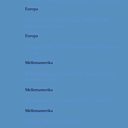
Europa
Østrig: Om bueskydning, fuld fart og
dinosaurer i Tyrol
Europa
Østrig: Gode råd til vandreture i Alperne i
Tyrol
Mellemamerika
Billeddagbog: Dårligt vejr, dovne dyr og
dejlige minder
Mellemamerika
Memories from Puerto Viejo, Costa Rica
Mellemamerika
Puerto Viejo, Costa Rica