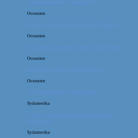
campingpladser i Australien
Oceanien
Første stop i Australien: Port Douglas
Oceanien
De pæneste strande i New South Wales
Oceanien
De fineste strande i Queensland
Oceanien
Tre kendetegn for Australien
Sydamerika
La Paz: Verdens højeste beliggende
hovedstad
Sydamerika