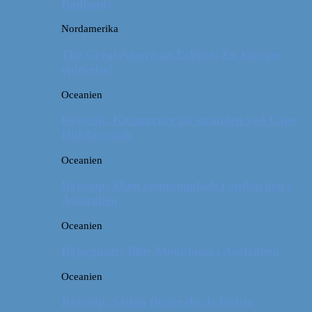
Badlands
Nordamerika
The Great American Eclipse: En kæmpe
oplevelse!
Oceanien
Rejsetip: Kænguruer på stranden ved Cape
Hillsborough
Oceanien
Rejsetip: Skøn campingplads i outbacken i
Australien
Oceanien
Rejseguide: Blue Mountains i Australien
Oceanien
Rejsetip: Sådan finder du de bedste