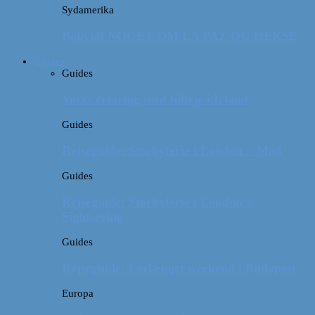
Sydamerika
Bolivia: NOGET OM LA PAZ OG HEKSE
Guides
Guides
Vores erfaring med billeje i Irland
Guides
Rejseguide: Storbyferie i London // Mad
Guides
Rejseguide: Storbyferie i London //
Sightseeing
Guides
Rejseguide: Forlænget weekend i Budapest
Europa