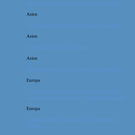
Kina: Om at bestige Den Kinesiske Mur
Asien
Billeddagbog: Palmer og solskin på Bali
Asien
Rejsetip: Bún chả i Saigon
Asien
Rejsebudget: Kina (Beijing & Shanghai)
Europa
Campingferie ved Vestkysten med en 10
måneder gammel baby – galt eller genialt?
Europa
Familievenlig weekend ved Lüneburger
Heide