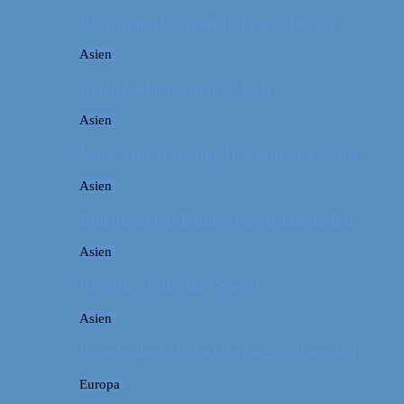
Rejsebudget: Japan (inklusiv Tokyo)
Asien
Billeddagbog: Smukke Bali
Asien
Kina: Om at bestige Den Kinesiske Mur
Asien
Billeddagbog: Palmer og solskin på Bali
Asien
Rejsetip: Bún chả i Saigon
Asien
Rejsebudget: Kina (Beijing & Shanghai)
Europa