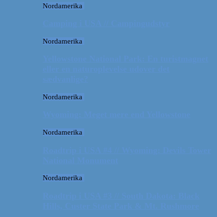
Nordamerika
Camping i USA // Campingudstyr
Nordamerika
Yellowstone National Park: En turistmagnet
eller en naturoplevelse udover det
sædvanlige?
Nordamerika
Wyoming: Meget mere end Yellowstone
Nordamerika
Roadtrip i USA #4 // Wyoming: Devils Tower
National Monument
Nordamerika
Roadtrip i USA #3 // South Dakota: Black
Hills, Custer State Park & Mt. Rushmore