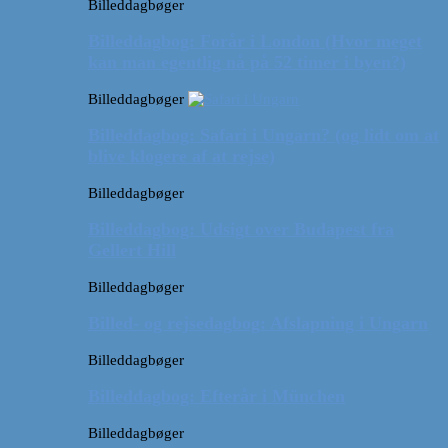
Billeddagbøger
Billeddagbog: Forår i London (Hvor meget
kan man egentlig nå på 52 timer i byen?)
Billeddagbøger
Billeddagbog: Safari i Ungarn? (og lidt om at
blive klogere af at rejse)
Billeddagbøger
Billeddagbog: Udsigt over Budapest fra
Gellert Hill
Billeddagbøger
Billed- og rejsedagbog: Afslapning i Ungarn
Billeddagbøger
Billeddagbog: Efterår i München
Billeddagbøger