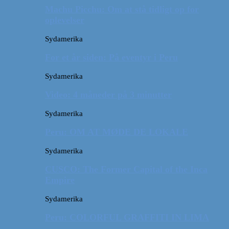
Machu Picchu: Om at stå tidligt op for
oplevelser
Sydamerika
For et år siden: På eventyr i Peru
Sydamerika
Video: 4 måneder på 3 minutter
Sydamerika
Peru: OM AT MØDE DE LOKALE
Sydamerika
CUSCO: The Former Capital of the Inca
Empire
Sydamerika
Peru: COLORFUL GRAFFITI IN LIMA