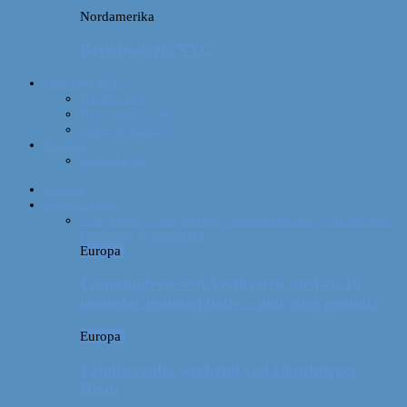
Nordamerika
Rejsebudget: NYC
Om Afterglobe
Hvem er vi?
Hvor har vi været?
Vores rejseudstyr
Kontakt
Samarbejde
Forside
Destinationer
Alle
Afrika
Asien
Europa
Mellemamerika
Nordamerika
Oceanien
Sydamerika
Europa
Campingferie ved Vestkysten med en 10
måneder gammel baby – galt eller genialt?
Europa
Familievenlig weekend ved Lüneburger
Heide