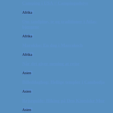
Camping i USA // Campingudstyr
Afrika
Om tandpine, te og traditioner i Atlas-
bjergene
Afrika
Marokko: En dag i Marrakech
Afrika
Når det giver mening at rejse
Asien
Billeddagbog: Hellige templer i Cambodja
Asien
Rejseguide: Hiking på Den Kinesiske Mur
Asien