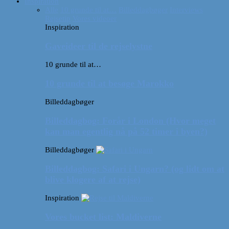
Inspiration
Alle
10 grunde til at…
Billeddagbøger
Interviews
Rejsetip
Vores videoer
Inspiration
Gaveideer til de rejselystne
10 grunde til at…
10 grunde til at besøge Marokko
Billeddagbøger
Billeddagbog: Forår i London (Hvor meget
kan man egentlig nå på 52 timer i byen?)
Billeddagbøger
Billeddagbog: Safari i Ungarn? (og lidt om at
blive klogere af at rejse)
Inspiration
Vores bucket list: Maldiverne