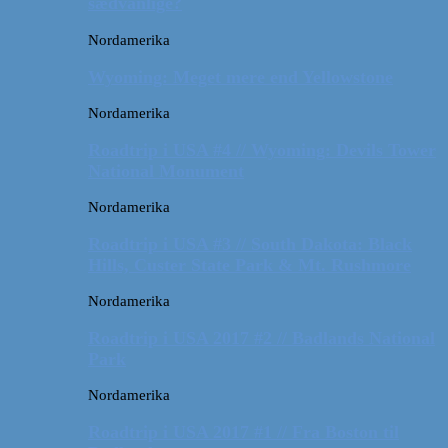
sædvanlige?
Nordamerika
Wyoming: Meget mere end Yellowstone
Nordamerika
Roadtrip i USA #4 // Wyoming: Devils Tower
National Monument
Nordamerika
Roadtrip i USA #3 // South Dakota: Black
Hills, Custer State Park & Mt. Rushmore
Nordamerika
Roadtrip i USA 2017 #2 // Badlands National
Park
Nordamerika
Roadtrip i USA 2017 #1 // Fra Boston til