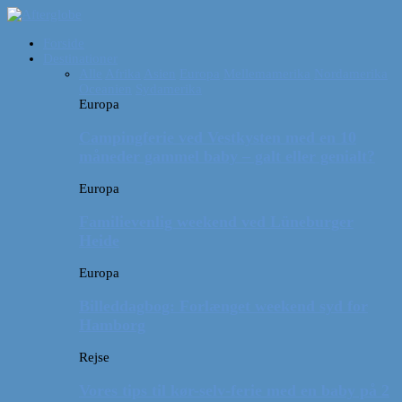
Forside
Destinationer
Alle
Afrika
Asien
Europa
Mellemamerika
Nordamerika
Oceanien
Sydamerika
Europa
Campingferie ved Vestkysten med en 10
måneder gammel baby – galt eller genialt?
Europa
Familievenlig weekend ved Lüneburger
Heide
Europa
Billeddagbog: Forlænget weekend syd for
Hamborg
Rejse
Vores tips til kør-selv-ferie med en baby på 2