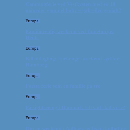
Campingferie ved Vestkysten med en 10
måneder gammel baby – galt eller genialt?
Europa
Familievenlig weekend ved Lüneburger
Heide
Europa
Billeddagbog: Forlænget weekend syd for
Hamborg
Europa
Første ferie som en familie på tre
Europa
På sightseeing i Danmark // Hvad skal vi se?
Europa
Om en weekend i Aalborg og livets kolbøtter