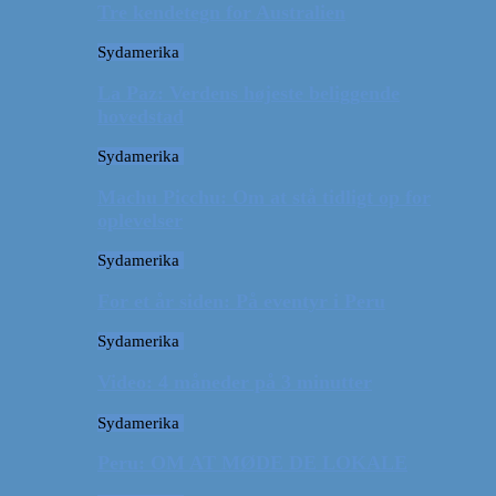
Tre kendetegn for Australien
Sydamerika
La Paz: Verdens højeste beliggende
hovedstad
Sydamerika
Machu Picchu: Om at stå tidligt op for
oplevelser
Sydamerika
For et år siden: På eventyr i Peru
Sydamerika
Video: 4 måneder på 3 minutter
Sydamerika
Peru: OM AT MØDE DE LOKALE