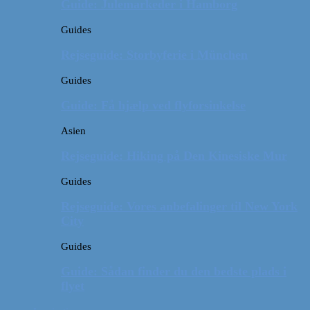
Guide: Julemarkeder i Hamborg
Guides
Rejseguide: Storbyferie i München
Guides
Guide: Få hjælp ved flyforsinkelse
Asien
Rejseguide: Hiking på Den Kinesiske Mur
Guides
Rejseguide: Vores anbefalinger til New York
City
Guides
Guide: Sådan finder du den bedste plads i
flyet