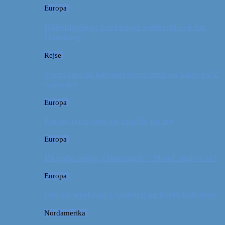
Europa
Billeddagbog: Forlænget weekend syd for
Hamborg
Rejse
Vores tips til kør-selv-ferie med en baby på 2
måneder
Europa
Første ferie som en familie på tre
Europa
På sightseeing i Danmark // Hvad skal vi se?
Europa
Om en weekend i Aalborg og livets kolbøtter
Nordamerika