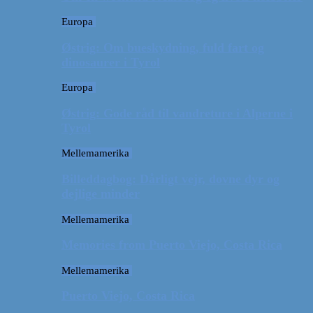
Europa
Østrig: Om bueskydning, fuld fart og
dinosaurer i Tyrol
Europa
Østrig: Gode råd til vandreture i Alperne i
Tyrol
Mellemamerika
Billeddagbog: Dårligt vejr, dovne dyr og
dejlige minder
Mellemamerika
Memories from Puerto Viejo, Costa Rica
Mellemamerika
Puerto Viejo, Costa Rica