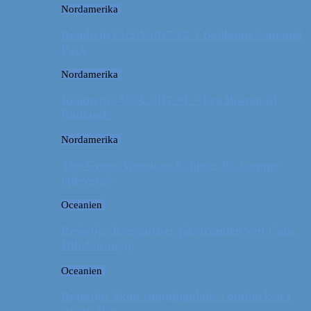
Nordamerika
Roadtrip i USA 2017 #2 // Badlands National
Park
Nordamerika
Roadtrip i USA 2017 #1 // Fra Boston til
Badlands
Nordamerika
The Great American Eclipse: En kæmpe
oplevelse!
Oceanien
Rejsetip: Kænguruer på stranden ved Cape
Hillsborough
Oceanien
Rejsetip: Skøn campingplads i outbacken i
Australien