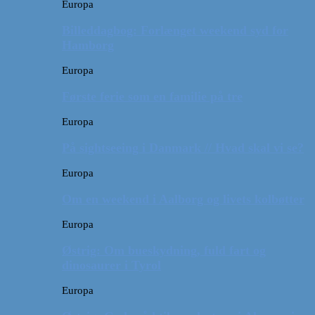
Europa
Billeddagbog: Forlænget weekend syd for
Hamborg
Europa
Første ferie som en familie på tre
Europa
På sightseeing i Danmark // Hvad skal vi se?
Europa
Om en weekend i Aalborg og livets kolbøtter
Europa
Østrig: Om bueskydning, fuld fart og
dinosaurer i Tyrol
Europa