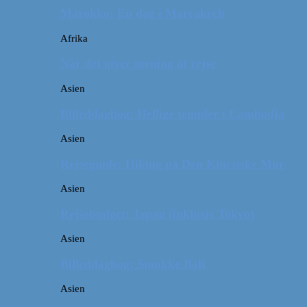
Marokko: En dag i Marrakech
Afrika
Når det giver mening at rejse
Asien
Billeddagbog: Hellige templer i Cambodja
Asien
Rejseguide: Hiking på Den Kinesiske Mur
Asien
Rejsebudget: Japan (inklusiv Tokyo)
Asien
Billeddagbog: Smukke Bali
Asien