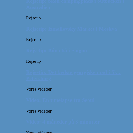
Rejsetip: Skøn campingplads i outbacken i
Australien
Rejsetip
Rejsetip: Izmailovsky Market i Moskva
Rejsetip
Rejsetip: Bún chả i Saigon
Rejsetip
Rejsetip: Det bedste georgiske mad i Skt.
Petersborg
Vores videoer
Video: En timelapse fra Seoul
Vores videoer
Video: 4 måneder på 3 minutter
Vores videoer