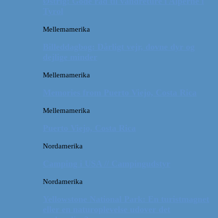
Østrig: Gode råd til vandreture i Alperne i
Tyrol
Mellemamerika
Billeddagbog: Dårligt vejr, dovne dyr og
dejlige minder
Mellemamerika
Memories from Puerto Viejo, Costa Rica
Mellemamerika
Puerto Viejo, Costa Rica
Nordamerika
Camping i USA // Campingudstyr
Nordamerika
Yellowstone National Park: En turistmagnet
eller en naturoplevelse udover det