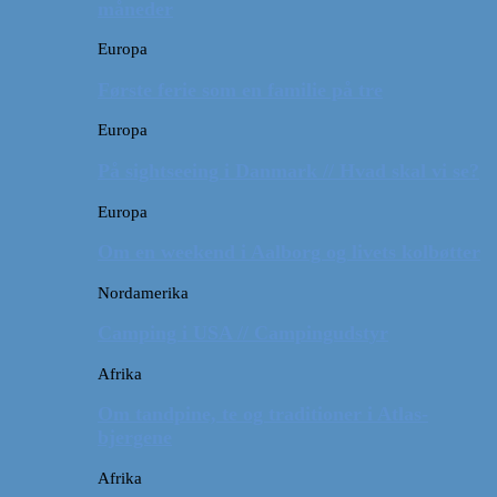
måneder
Europa
Første ferie som en familie på tre
Europa
På sightseeing i Danmark // Hvad skal vi se?
Europa
Om en weekend i Aalborg og livets kolbøtter
Nordamerika
Camping i USA // Campingudstyr
Afrika
Om tandpine, te og traditioner i Atlas-
bjergene
Afrika