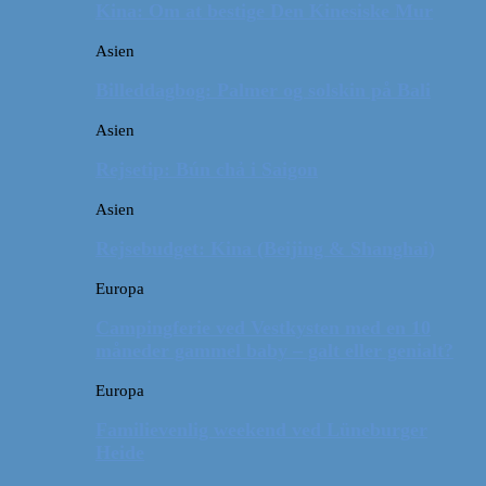
Kina: Om at bestige Den Kinesiske Mur
Asien
Billeddagbog: Palmer og solskin på Bali
Asien
Rejsetip: Bún chả i Saigon
Asien
Rejsebudget: Kina (Beijing & Shanghai)
Europa
Campingferie ved Vestkysten med en 10
måneder gammel baby – galt eller genialt?
Europa
Familievenlig weekend ved Lüneburger
Heide