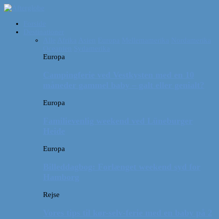
Forside
Destinationer
Alle
Afrika
Asien
Europa
Mellemamerika
Nordamerika
Oceanien
Sydamerika
Europa
Campingferie ved Vestkysten med en 10
måneder gammel baby – galt eller genialt?
Europa
Familievenlig weekend ved Lüneburger
Heide
Europa
Billeddagbog: Forlænget weekend syd for
Hamborg
Rejse
Vores tips til kør-selv-ferie med en baby på 2