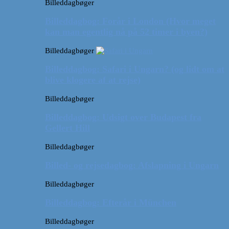
Billeddagbøger
Billeddagbog: Forår i London (Hvor meget
kan man egentlig nå på 52 timer i byen?)
Billeddagbøger
Billeddagbog: Safari i Ungarn? (og lidt om at
blive klogere af at rejse)
Billeddagbøger
Billeddagbog: Udsigt over Budapest fra
Gellert Hill
Billeddagbøger
Billed- og rejsedagbog: Afslapning i Ungarn
Billeddagbøger
Billeddagbog: Efterår i München
Billeddagbøger