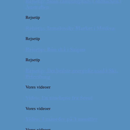
Rejsetip: Skøn campingplads i outbacken i
Australien
Rejsetip
Rejsetip: Izmailovsky Market i Moskva
Rejsetip
Rejsetip: Bún chả i Saigon
Rejsetip
Rejsetip: Det bedste georgiske mad i Skt.
Petersborg
Vores videoer
Video: En timelapse fra Seoul
Vores videoer
Video: 4 måneder på 3 minutter
Vores videoer