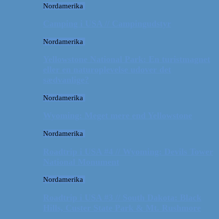
Nordamerika
Camping i USA // Campingudstyr
Nordamerika
Yellowstone National Park: En turistmagnet
eller en naturoplevelse udover det
sædvanlige?
Nordamerika
Wyoming: Meget mere end Yellowstone
Nordamerika
Roadtrip i USA #4 // Wyoming: Devils Tower
National Monument
Nordamerika
Roadtrip i USA #3 // South Dakota: Black
Hills, Custer State Park & Mt. Rushmore