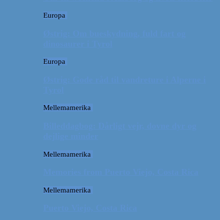
Europa
Østrig: Om bueskydning, fuld fart og
dinosaurer i Tyrol
Europa
Østrig: Gode råd til vandreture i Alperne i
Tyrol
Mellemamerika
Billeddagbog: Dårligt vejr, dovne dyr og
dejlige minder
Mellemamerika
Memories from Puerto Viejo, Costa Rica
Mellemamerika
Puerto Viejo, Costa Rica