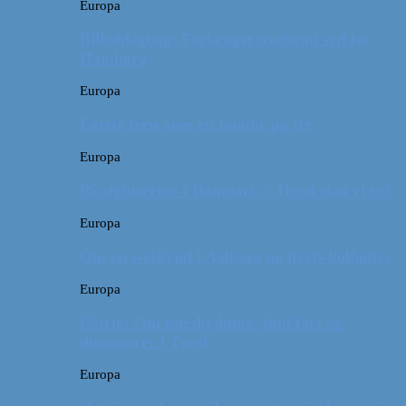
Europa
Billeddagbog: Forlænget weekend syd for
Hamborg
Europa
Første ferie som en familie på tre
Europa
På sightseeing i Danmark // Hvad skal vi se?
Europa
Om en weekend i Aalborg og livets kolbøtter
Europa
Østrig: Om bueskydning, fuld fart og
dinosaurer i Tyrol
Europa