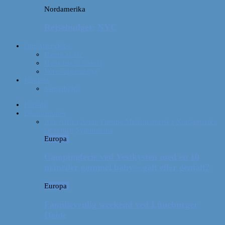
Nordamerika
Rejsebudget: NYC
Om Afterglobe
Hvem er vi?
Hvor har vi været?
Vores rejseudstyr
Kontakt
Samarbejde
Forside
Destinationer
Alle
Afrika
Asien
Europa
Mellemamerika
Nordamerika
Oceanien
Sydamerika
Europa
Campingferie ved Vestkysten med en 10
måneder gammel baby – galt eller genialt?
Europa
Familievenlig weekend ved Lüneburger
Heide