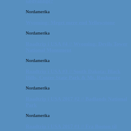
sædvanlige?
Nordamerika
Wyoming: Meget mere end Yellowstone
Nordamerika
Roadtrip i USA #4 // Wyoming: Devils Tower
National Monument
Nordamerika
Roadtrip i USA #3 // South Dakota: Black
Hills, Custer State Park & Mt. Rushmore
Nordamerika
Roadtrip i USA 2017 #2 // Badlands National
Park
Nordamerika
Roadtrip i USA 2017 #1 // Fra Boston til