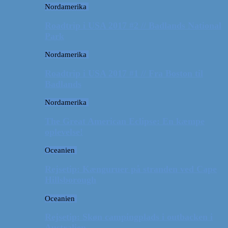
Nordamerika
Roadtrip i USA 2017 #2 // Badlands National
Park
Nordamerika
Roadtrip i USA 2017 #1 // Fra Boston til
Badlands
Nordamerika
The Great American Eclipse: En kæmpe
oplevelse!
Oceanien
Rejsetip: Kænguruer på stranden ved Cape
Hillsborough
Oceanien
Rejsetip: Skøn campingplads i outbacken i
Australien