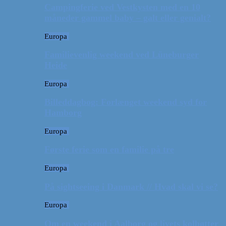
Campingferie ved Vestkysten med en 10
måneder gammel baby – galt eller genialt?
Europa
Familievenlig weekend ved Lüneburger
Heide
Europa
Billeddagbog: Forlænget weekend syd for
Hamborg
Europa
Første ferie som en familie på tre
Europa
På sightseeing i Danmark // Hvad skal vi se?
Europa
Om en weekend i Aalborg og livets kolbøtter