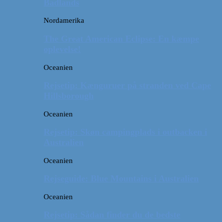
Badlands
Nordamerika
The Great American Eclipse: En kæmpe
oplevelse!
Oceanien
Rejsetip: Kænguruer på stranden ved Cape
Hillsborough
Oceanien
Rejsetip: Skøn campingplads i outbacken i
Australien
Oceanien
Rejseguide: Blue Mountains i Australien
Oceanien
Rejsetip: Sådan finder du de bedste