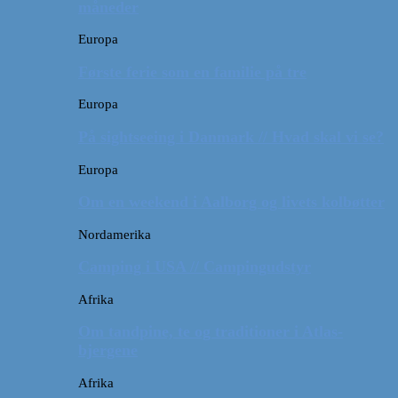
måneder
Europa
Første ferie som en familie på tre
Europa
På sightseeing i Danmark // Hvad skal vi se?
Europa
Om en weekend i Aalborg og livets kolbøtter
Nordamerika
Camping i USA // Campingudstyr
Afrika
Om tandpine, te og traditioner i Atlas-
bjergene
Afrika