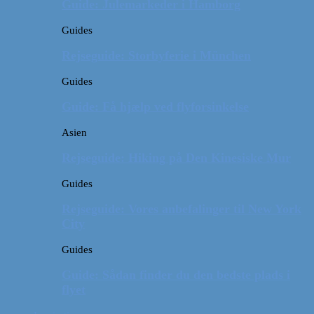
Guide: Julemarkeder i Hamborg
Guides
Rejseguide: Storbyferie i München
Guides
Guide: Få hjælp ved flyforsinkelse
Asien
Rejseguide: Hiking på Den Kinesiske Mur
Guides
Rejseguide: Vores anbefalinger til New York
City
Guides
Guide: Sådan finder du den bedste plads i
flyet