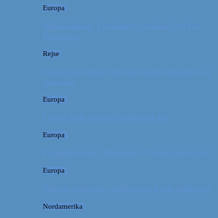
Europa
Billeddagbog: Forlænget weekend syd for
Hamborg
Rejse
Vores tips til kør-selv-ferie med en baby på 2
måneder
Europa
Første ferie som en familie på tre
Europa
På sightseeing i Danmark // Hvad skal vi se?
Europa
Om en weekend i Aalborg og livets kolbøtter
Nordamerika