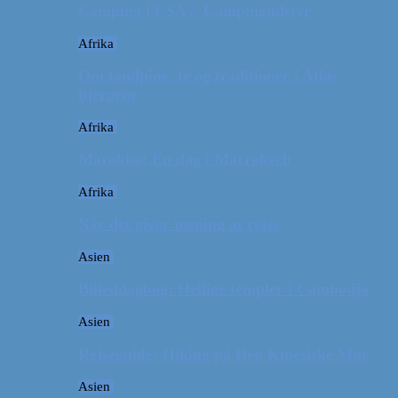
Camping i USA // Campingudstyr
Afrika
Om tandpine, te og traditioner i Atlas-
bjergene
Afrika
Marokko: En dag i Marrakech
Afrika
Når det giver mening at rejse
Asien
Billeddagbog: Hellige templer i Cambodja
Asien
Rejseguide: Hiking på Den Kinesiske Mur
Asien