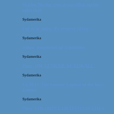
Machu Picchu: Om at stå tidligt op for
oplevelser
Sydamerika
For et år siden: På eventyr i Peru
Sydamerika
Video: 4 måneder på 3 minutter
Sydamerika
Peru: OM AT MØDE DE LOKALE
Sydamerika
CUSCO: The Former Capital of the Inca
Empire
Sydamerika
Peru: COLORFUL GRAFFITI IN LIMA