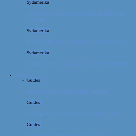
Sydamerika
CUSCO: The Former Capital of the Inca
Empire
Sydamerika
Peru: COLORFUL GRAFFITI IN LIMA
Sydamerika
Bolivia: NOGET OM LA PAZ OG HEKSE
Guides
Guides
Vores erfaring med billeje i Irland
Guides
Rejseguide: Storbyferie i London // Mad
Guides
Rejseguide: Storbyferie i London //