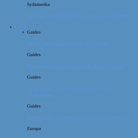
Sydamerika
Bolivia: NOGET OM LA PAZ OG HEKSE
Guides
Guides
Vores erfaring med billeje i Irland
Guides
Rejseguide: Storbyferie i London // Mad
Guides
Rejseguide: Storbyferie i London //
Sightseeing
Guides
Rejseguide: Forlænget weekend i Budapest
Europa