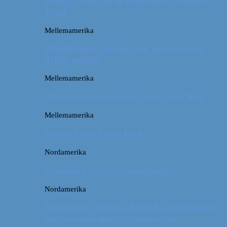
Østrig: Gode råd til vandreture i Alperne i
Tyrol
Mellemamerika
Billeddagbog: Dårligt vejr, dovne dyr og
dejlige minder
Mellemamerika
Memories from Puerto Viejo, Costa Rica
Mellemamerika
Puerto Viejo, Costa Rica
Nordamerika
Camping i USA // Campingudstyr
Nordamerika
Yellowstone National Park: En turistmagnet
eller en naturoplevelse udover det