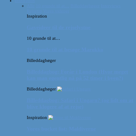
Inspiration
Alle
10 grunde til at…
Billeddagbøger
Interviews
Rejsetip
Vores videoer
Inspiration
Gaveideer til de rejselystne
10 grunde til at…
10 grunde til at besøge Marokko
Billeddagbøger
Billeddagbog: Forår i London (Hvor meget
kan man egentlig nå på 52 timer i byen?)
Billeddagbøger
Billeddagbog: Safari i Ungarn? (og lidt om at
blive klogere af at rejse)
Inspiration
Vores bucket list: Maldiverne