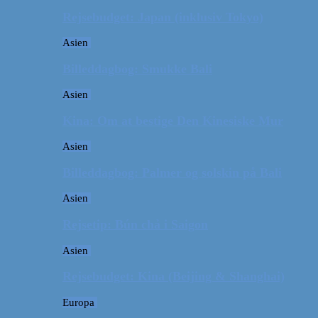
Rejsebudget: Japan (inklusiv Tokyo)
Asien
Billeddagbog: Smukke Bali
Asien
Kina: Om at bestige Den Kinesiske Mur
Asien
Billeddagbog: Palmer og solskin på Bali
Asien
Rejsetip: Bún chả i Saigon
Asien
Rejsebudget: Kina (Beijing & Shanghai)
Europa