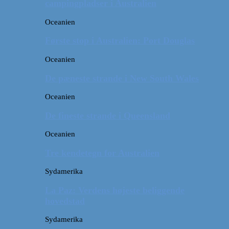
campingpladser i Australien
Oceanien
Første stop i Australien: Port Douglas
Oceanien
De pæneste strande i New South Wales
Oceanien
De fineste strande i Queensland
Oceanien
Tre kendetegn for Australien
Sydamerika
La Paz: Verdens højeste beliggende
hovedstad
Sydamerika