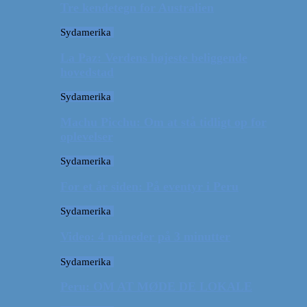
Tre kendetegn for Australien
Sydamerika
La Paz: Verdens højeste beliggende
hovedstad
Sydamerika
Machu Picchu: Om at stå tidligt op for
oplevelser
Sydamerika
For et år siden: På eventyr i Peru
Sydamerika
Video: 4 måneder på 3 minutter
Sydamerika
Peru: OM AT MØDE DE LOKALE