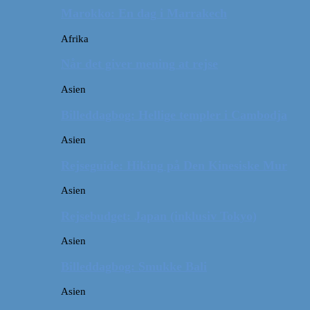
Marokko: En dag i Marrakech
Afrika
Når det giver mening at rejse
Asien
Billeddagbog: Hellige templer i Cambodja
Asien
Rejseguide: Hiking på Den Kinesiske Mur
Asien
Rejsebudget: Japan (inklusiv Tokyo)
Asien
Billeddagbog: Smukke Bali
Asien