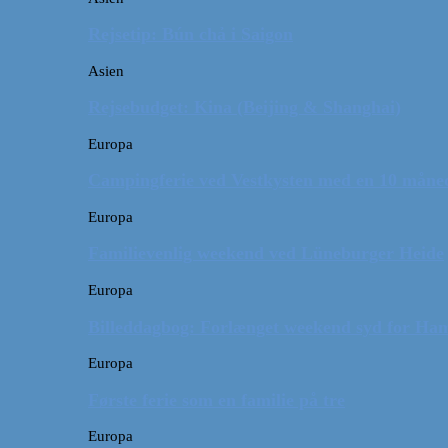
Rejsetip: Bún chả i Saigon
Asien
Rejsebudget: Kina (Beijing & Shanghai)
Europa
Campingferie ved Vestkysten med en 10 månede
Europa
Familievenlig weekend ved Lüneburger Heide
Europa
Billeddagbog: Forlænget weekend syd for Ha
Europa
Første ferie som en familie på tre
Europa