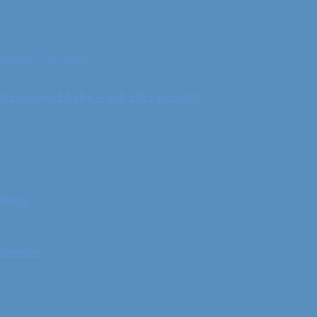
ceanien
Sydamerika
r gammel baby – galt eller genialt?
mborg
 måneder