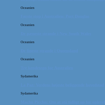
Oceanien
Første stop i Australien: Port Douglas
Oceanien
De pæneste strande i New South Wales
Oceanien
De fineste strande i Queensland
Oceanien
Tre kendetegn for Australien
Sydamerika
La Paz: Verdens højeste beliggende hovedstad
Sydamerika
Machu Picchu: Om at stå tidligt op for oplevel