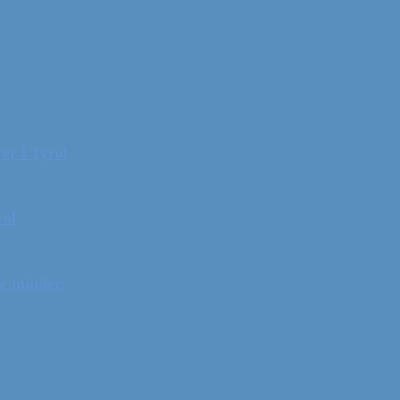
er i Tyrol
rol
ge minder