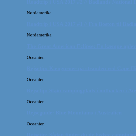
Roadtrip i USA 2017 #2 // Badlands National 
Nordamerika
Roadtrip i USA 2017 #1 // Fra Boston til Badl
Nordamerika
The Great American Eclipse: En kæmpe oplev
Oceanien
Rejsetip: Kænguruer på stranden ved Cape H
Oceanien
Rejsetip: Skøn campingplads i outbacken i Aus
Oceanien
Rejseguide: Blue Mountains i Australien
Oceanien
Rejsetip: Sådan finder du de bedste campingpl