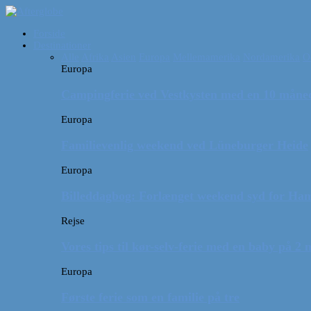
Forside
Destinationer
Alle
Afrika
Asien
Europa
Mellemamerika
Nordamerika
O
Europa
Campingferie ved Vestkysten med en 10 månede
Europa
Familievenlig weekend ved Lüneburger Heide
Europa
Billeddagbog: Forlænget weekend syd for Ha
Rejse
Vores tips til kør-selv-ferie med en baby på 2
Europa
Første ferie som en familie på tre