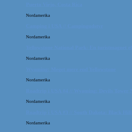
Puerto Viejo, Costa Rica
Nordamerika
Camping i USA // Campingudstyr
Nordamerika
Yellowstone National Park: En turistmagnet el
Nordamerika
Wyoming: Meget mere end Yellowstone
Nordamerika
Roadtrip i USA #4 // Wyoming: Devils Tower
Nordamerika
Roadtrip i USA #3 // South Dakota: Black Hil
Nordamerika