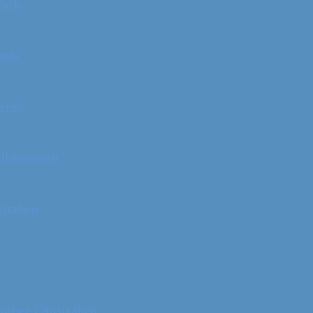
Park
ands
else!
illsborough
tralien
adser i Australien