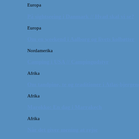
Europa
På sightseeing i Danmark // Hvad skal vi se?
Europa
Om en weekend i Aalborg og livets kolbøtter
Nordamerika
Camping i USA // Campingudstyr
Afrika
Om tandpine, te og traditioner i Atlas-bjergen
Afrika
Marokko: En dag i Marrakech
Afrika
Når det giver mening at rejse