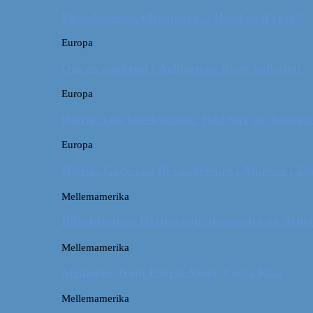
På sightseeing i Danmark // Hvad skal vi se?
Europa
Om en weekend i Aalborg og livets kolbøtter
Europa
Østrig: Om bueskydning, fuld fart og dinosaur
Europa
Østrig: Gode råd til vandreture i Alperne i Ty
Mellemamerika
Billeddagbog: Dårligt vejr, dovne dyr og dejli
Mellemamerika
Memories from Puerto Viejo, Costa Rica
Mellemamerika