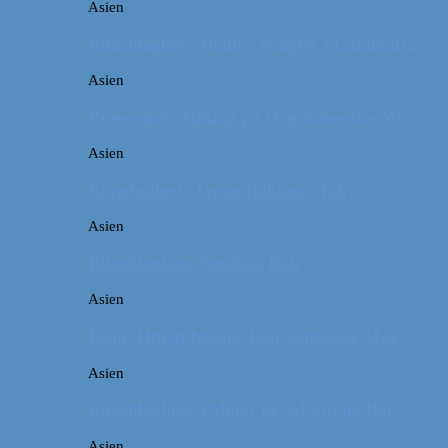
Asien
Billeddagbog: Hellige templer i Cambodja
Asien
Rejseguide: Hiking på Den Kinesiske Mur
Asien
Rejsebudget: Japan (inklusiv Tokyo)
Asien
Billeddagbog: Smukke Bali
Asien
Kina: Om at bestige Den Kinesiske Mur
Asien
Billeddagbog: Palmer og solskin på Bali
Asien