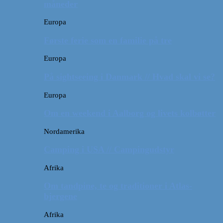
måneder
Europa
Første ferie som en familie på tre
Europa
På sightseeing i Danmark // Hvad skal vi se?
Europa
Om en weekend i Aalborg og livets kolbøtter
Nordamerika
Camping i USA // Campingudstyr
Afrika
Om tandpine, te og traditioner i Atlas-
bjergene
Afrika