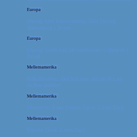
Europa
Østrig: Om bueskydning, fuld fart og
dinosaurer i Tyrol
Europa
Østrig: Gode råd til vandreture i Alperne i
Tyrol
Mellemamerika
Billeddagbog: Dårligt vejr, dovne dyr og
dejlige minder
Mellemamerika
Memories from Puerto Viejo, Costa Rica
Mellemamerika
Puerto Viejo, Costa Rica