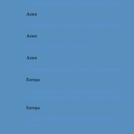
Kina: Om at bestige Den Kinesiske Mur
Asien
Billeddagbog: Palmer og solskin på Bali
Asien
Rejsetip: Bún chả i Saigon
Asien
Rejsebudget: Kina (Beijing & Shanghai)
Europa
Campingferie ved Vestkysten med en 10
måneder gammel baby – galt eller genialt?
Europa
Familievenlig weekend ved Lüneburger
Heide