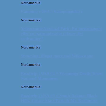
Nordamerika
Camping i USA // Campingudstyr
Nordamerika
Yellowstone National Park: En turistmagnet
eller en naturoplevelse udover det
sædvanlige?
Nordamerika
Wyoming: Meget mere end Yellowstone
Nordamerika
Roadtrip i USA #4 // Wyoming: Devils Tower
National Monument
Nordamerika
Roadtrip i USA #3 // South Dakota: Black
Hills, Custer State Park & Mt. Rushmore