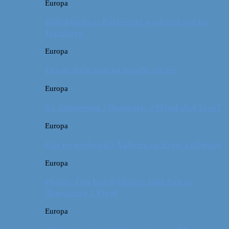
Europa
Billeddagbog: Forlænget weekend syd for
Hamborg
Europa
Første ferie som en familie på tre
Europa
På sightseeing i Danmark // Hvad skal vi se?
Europa
Om en weekend i Aalborg og livets kolbøtter
Europa
Østrig: Om bueskydning, fuld fart og
dinosaurer i Tyrol
Europa