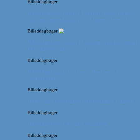
Billeddagbøger
Billeddagbog: Forår i London (Hvor meget
kan man egentlig nå på 52 timer i byen?)
Billeddagbøger
Billeddagbog: Safari i Ungarn? (og lidt om at
blive klogere af at rejse)
Billeddagbøger
Billeddagbog: Udsigt over Budapest fra
Gellert Hill
Billeddagbøger
Billed- og rejsedagbog: Afslapning i Ungarn
Billeddagbøger
Billeddagbog: Efterår i München
Billeddagbøger