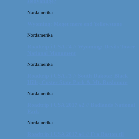
sædvanlige?
Nordamerika
Wyoming: Meget mere end Yellowstone
Nordamerika
Roadtrip i USA #4 // Wyoming: Devils Tower
National Monument
Nordamerika
Roadtrip i USA #3 // South Dakota: Black
Hills, Custer State Park & Mt. Rushmore
Nordamerika
Roadtrip i USA 2017 #2 // Badlands National
Park
Nordamerika
Roadtrip i USA 2017 #1 // Fra Boston til