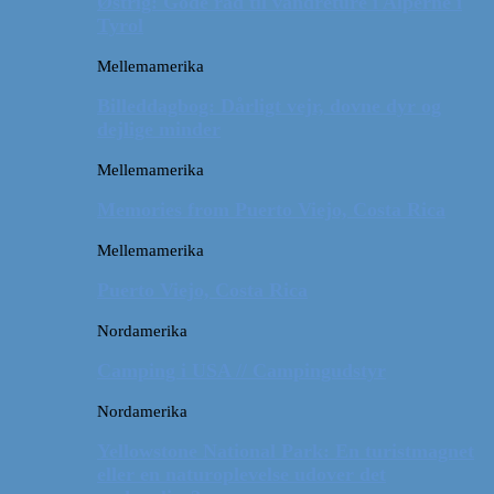
Østrig: Gode råd til vandreture i Alperne i
Tyrol
Mellemamerika
Billeddagbog: Dårligt vejr, dovne dyr og
dejlige minder
Mellemamerika
Memories from Puerto Viejo, Costa Rica
Mellemamerika
Puerto Viejo, Costa Rica
Nordamerika
Camping i USA // Campingudstyr
Nordamerika
Yellowstone National Park: En turistmagnet
eller en naturoplevelse udover det