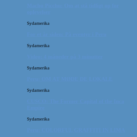
Machu Picchu: Om at stå tidligt op for
oplevelser
Sydamerika
For et år siden: På eventyr i Peru
Sydamerika
Video: 4 måneder på 3 minutter
Sydamerika
Peru: OM AT MØDE DE LOKALE
Sydamerika
CUSCO: The Former Capital of the Inca
Empire
Sydamerika
Peru: COLORFUL GRAFFITI IN LIMA