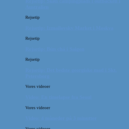
Rejsetip: Skøn campingplads i outbacken i
Australien
Rejsetip
Rejsetip: Izmailovsky Market i Moskva
Rejsetip
Rejsetip: Bún chả i Saigon
Rejsetip
Rejsetip: Det bedste georgiske mad i Skt.
Petersborg
Vores videoer
Video: En timelapse fra Seoul
Vores videoer
Video: 4 måneder på 3 minutter
Vores videoer