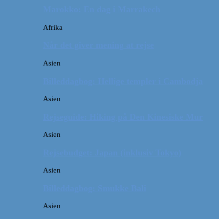
Marokko: En dag i Marrakech
Afrika
Når det giver mening at rejse
Asien
Billeddagbog: Hellige templer i Cambodja
Asien
Rejseguide: Hiking på Den Kinesiske Mur
Asien
Rejsebudget: Japan (inklusiv Tokyo)
Asien
Billeddagbog: Smukke Bali
Asien