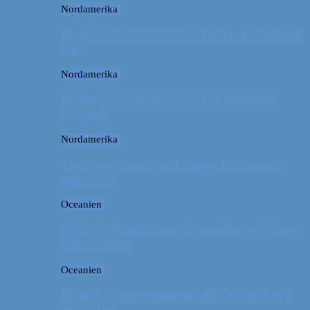
Nordamerika
Roadtrip i USA 2017 #2 // Badlands National
Park
Nordamerika
Roadtrip i USA 2017 #1 // Fra Boston til
Badlands
Nordamerika
The Great American Eclipse: En kæmpe
oplevelse!
Oceanien
Rejsetip: Kænguruer på stranden ved Cape
Hillsborough
Oceanien
Rejsetip: Skøn campingplads i outbacken i
Australien