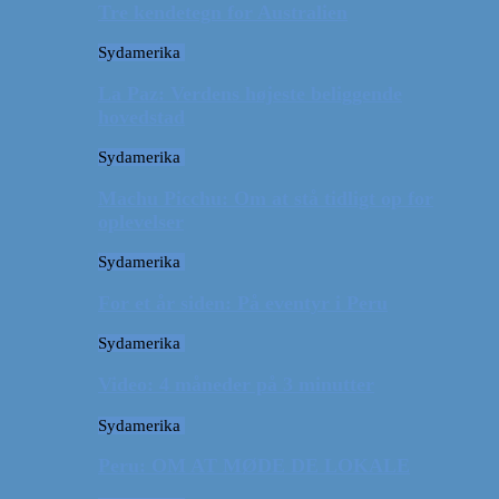
Tre kendetegn for Australien
Sydamerika
La Paz: Verdens højeste beliggende
hovedstad
Sydamerika
Machu Picchu: Om at stå tidligt op for
oplevelser
Sydamerika
For et år siden: På eventyr i Peru
Sydamerika
Video: 4 måneder på 3 minutter
Sydamerika
Peru: OM AT MØDE DE LOKALE