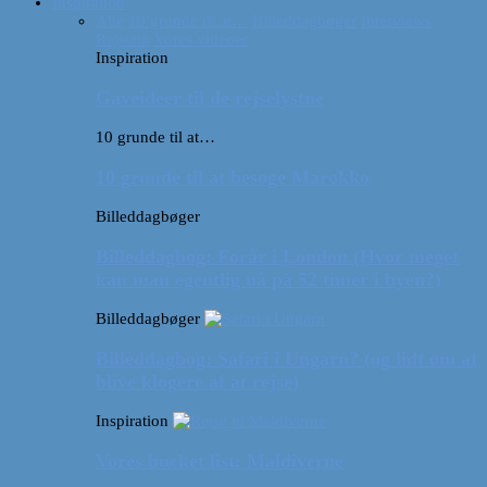
Inspiration
Alle
10 grunde til at…
Billeddagbøger
Interviews
Rejsetip
Vores videoer
Inspiration
Gaveideer til de rejselystne
10 grunde til at…
10 grunde til at besøge Marokko
Billeddagbøger
Billeddagbog: Forår i London (Hvor meget
kan man egentlig nå på 52 timer i byen?)
Billeddagbøger
Billeddagbog: Safari i Ungarn? (og lidt om at
blive klogere af at rejse)
Inspiration
Vores bucket list: Maldiverne