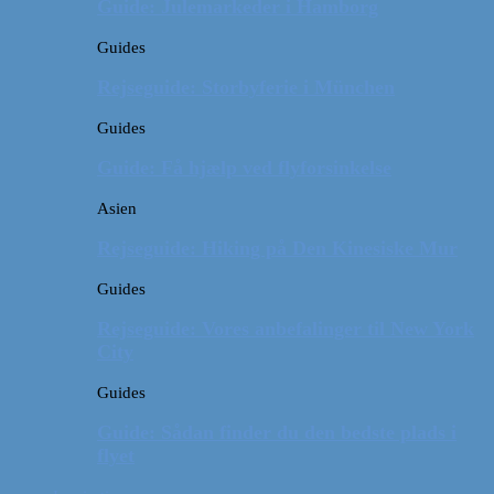
Guide: Julemarkeder i Hamborg
Guides
Rejseguide: Storbyferie i München
Guides
Guide: Få hjælp ved flyforsinkelse
Asien
Rejseguide: Hiking på Den Kinesiske Mur
Guides
Rejseguide: Vores anbefalinger til New York
City
Guides
Guide: Sådan finder du den bedste plads i
flyet