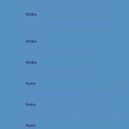
Camping i USA // Campingudstyr
Afrika
Om tandpine, te og traditioner i Atlas-
bjergene
Afrika
Marokko: En dag i Marrakech
Afrika
Når det giver mening at rejse
Asien
Billeddagbog: Hellige templer i Cambodja
Asien
Rejseguide: Hiking på Den Kinesiske Mur
Asien