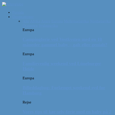
Forside
Destinationer
Alle
Afrika
Asien
Europa
Mellemamerika
Nordamerika
Oceanien
Sydamerika
Europa
Campingferie ved Vestkysten med en 10
måneder gammel baby – galt eller genialt?
Europa
Familievenlig weekend ved Lüneburger
Heide
Europa
Billeddagbog: Forlænget weekend syd for
Hamborg
Rejse
Vores tips til kør-selv-ferie med en baby på 2