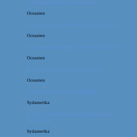
campingpladser i Australien
Oceanien
Første stop i Australien: Port Douglas
Oceanien
De pæneste strande i New South Wales
Oceanien
De fineste strande i Queensland
Oceanien
Tre kendetegn for Australien
Sydamerika
La Paz: Verdens højeste beliggende
hovedstad
Sydamerika