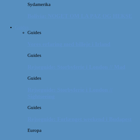
Sydamerika
Bolivia: NOGET OM LA PAZ OG HEKSE
Guides
Guides
Vores erfaring med billeje i Irland
Guides
Rejseguide: Storbyferie i London // Mad
Guides
Rejseguide: Storbyferie i London //
Sightseeing
Guides
Rejseguide: Forlænget weekend i Budapest
Europa