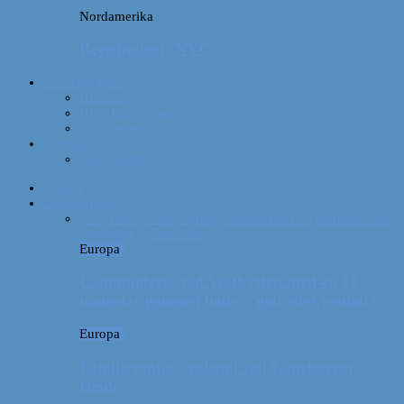
Nordamerika
Rejsebudget: NYC
Om Afterglobe
Hvem er vi?
Hvor har vi været?
Vores rejseudstyr
Kontakt
Samarbejde
Forside
Destinationer
Alle
Afrika
Asien
Europa
Mellemamerika
Nordamerika
Oceanien
Sydamerika
Europa
Campingferie ved Vestkysten med en 10
måneder gammel baby – galt eller genialt?
Europa
Familievenlig weekend ved Lüneburger
Heide