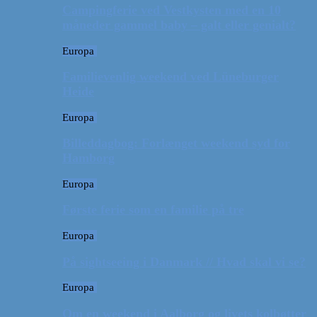
Campingferie ved Vestkysten med en 10
måneder gammel baby – galt eller genialt?
Europa
Familievenlig weekend ved Lüneburger
Heide
Europa
Billeddagbog: Forlænget weekend syd for
Hamborg
Europa
Første ferie som en familie på tre
Europa
På sightseeing i Danmark // Hvad skal vi se?
Europa
Om en weekend i Aalborg og livets kolbøtter