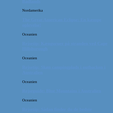
Badlands
Nordamerika
The Great American Eclipse: En kæmpe
oplevelse!
Oceanien
Rejsetip: Kænguruer på stranden ved Cape
Hillsborough
Oceanien
Rejsetip: Skøn campingplads i outbacken i
Australien
Oceanien
Rejseguide: Blue Mountains i Australien
Oceanien
Rejsetip: Sådan finder du de bedste