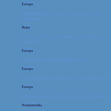
Europa
Billeddagbog: Forlænget weekend syd for
Hamborg
Rejse
Vores tips til kør-selv-ferie med en baby på 2
måneder
Europa
Første ferie som en familie på tre
Europa
På sightseeing i Danmark // Hvad skal vi se?
Europa
Om en weekend i Aalborg og livets kolbøtter
Nordamerika