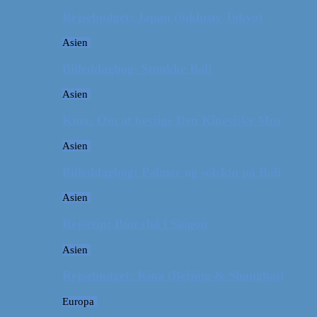
Rejsebudget: Japan (inklusiv Tokyo)
Asien
Billeddagbog: Smukke Bali
Asien
Kina: Om at bestige Den Kinesiske Mur
Asien
Billeddagbog: Palmer og solskin på Bali
Asien
Rejsetip: Bún chả i Saigon
Asien
Rejsebudget: Kina (Beijing & Shanghai)
Europa