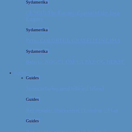
Sydamerika
CUSCO: The Former Capital of the Inca
Empire
Sydamerika
Peru: COLORFUL GRAFFITI IN LIMA
Sydamerika
Bolivia: NOGET OM LA PAZ OG HEKSE
Guides
Guides
Vores erfaring med billeje i Irland
Guides
Rejseguide: Storbyferie i London // Mad
Guides
Rejseguide: Storbyferie i London //