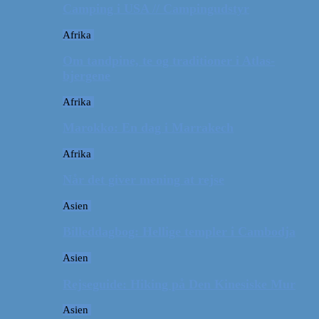
Camping i USA // Campingudstyr
Afrika
Om tandpine, te og traditioner i Atlas-
bjergene
Afrika
Marokko: En dag i Marrakech
Afrika
Når det giver mening at rejse
Asien
Billeddagbog: Hellige templer i Cambodja
Asien
Rejseguide: Hiking på Den Kinesiske Mur
Asien