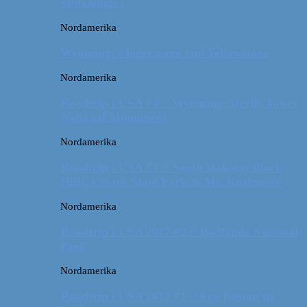
sædvanlige?
Nordamerika
Wyoming: Meget mere end Yellowstone
Nordamerika
Roadtrip i USA #4 // Wyoming: Devils Tower
National Monument
Nordamerika
Roadtrip i USA #3 // South Dakota: Black
Hills, Custer State Park & Mt. Rushmore
Nordamerika
Roadtrip i USA 2017 #2 // Badlands National
Park
Nordamerika
Roadtrip i USA 2017 #1 // Fra Boston til