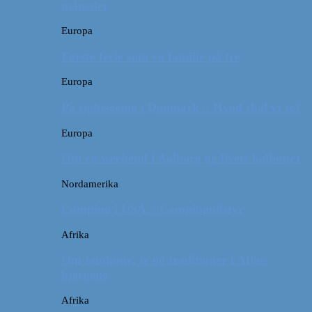
måneder
Europa
Første ferie som en familie på tre
Europa
På sightseeing i Danmark // Hvad skal vi se?
Europa
Om en weekend i Aalborg og livets kolbøtter
Nordamerika
Camping i USA // Campingudstyr
Afrika
Om tandpine, te og traditioner i Atlas-
bjergene
Afrika