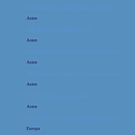
Rejsebudget: Japan (inklusiv Tokyo)
Asien
Billeddagbog: Smukke Bali
Asien
Kina: Om at bestige Den Kinesiske Mur
Asien
Billeddagbog: Palmer og solskin på Bali
Asien
Rejsetip: Bún chả i Saigon
Asien
Rejsebudget: Kina (Beijing & Shanghai)
Europa