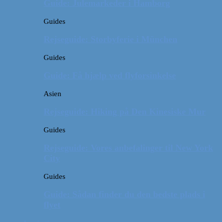
Guide: Julemarkeder i Hamborg
Guides
Rejseguide: Storbyferie i München
Guides
Guide: Få hjælp ved flyforsinkelse
Asien
Rejseguide: Hiking på Den Kinesiske Mur
Guides
Rejseguide: Vores anbefalinger til New York
City
Guides
Guide: Sådan finder du den bedste plads i
flyet