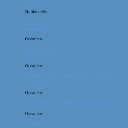
Badlands
Nordamerika
The Great American Eclipse: En kæmpe
oplevelse!
Oceanien
Rejsetip: Kænguruer på stranden ved Cape
Hillsborough
Oceanien
Rejsetip: Skøn campingplads i outbacken i
Australien
Oceanien
Rejseguide: Blue Mountains i Australien
Oceanien
Rejsetip: Sådan finder du de bedste