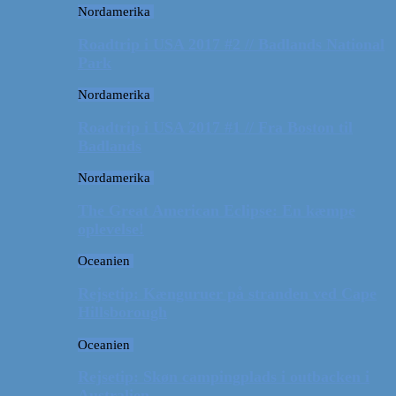
Nordamerika
Roadtrip i USA 2017 #2 // Badlands National
Park
Nordamerika
Roadtrip i USA 2017 #1 // Fra Boston til
Badlands
Nordamerika
The Great American Eclipse: En kæmpe
oplevelse!
Oceanien
Rejsetip: Kænguruer på stranden ved Cape
Hillsborough
Oceanien
Rejsetip: Skøn campingplads i outbacken i
Australien