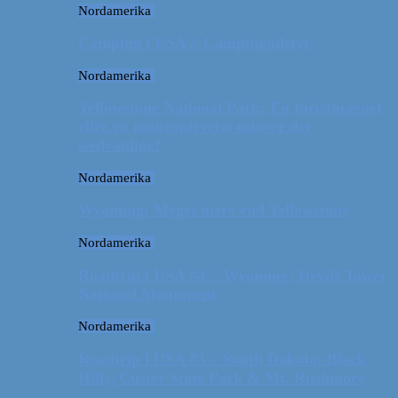
Nordamerika
Camping i USA // Campingudstyr
Nordamerika
Yellowstone National Park: En turistmagnet
eller en naturoplevelse udover det
sædvanlige?
Nordamerika
Wyoming: Meget mere end Yellowstone
Nordamerika
Roadtrip i USA #4 // Wyoming: Devils Tower
National Monument
Nordamerika
Roadtrip i USA #3 // South Dakota: Black
Hills, Custer State Park & Mt. Rushmore