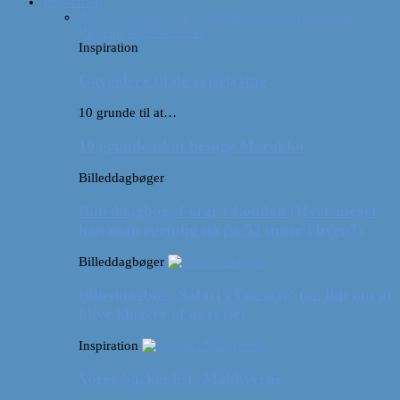
Inspiration
Alle
10 grunde til at…
Billeddagbøger
Interviews
Rejsetip
Vores videoer
Inspiration
Gaveideer til de rejselystne
10 grunde til at…
10 grunde til at besøge Marokko
Billeddagbøger
Billeddagbog: Forår i London (Hvor meget
kan man egentlig nå på 52 timer i byen?)
Billeddagbøger
Billeddagbog: Safari i Ungarn? (og lidt om at
blive klogere af at rejse)
Inspiration
Vores bucket list: Maldiverne