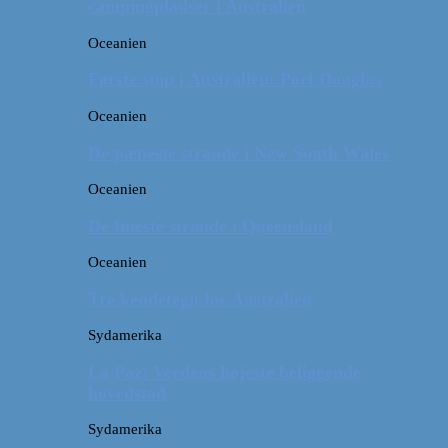
campingpladser i Australien
Oceanien
Første stop i Australien: Port Douglas
Oceanien
De pæneste strande i New South Wales
Oceanien
De fineste strande i Queensland
Oceanien
Tre kendetegn for Australien
Sydamerika
La Paz: Verdens højeste beliggende
hovedstad
Sydamerika