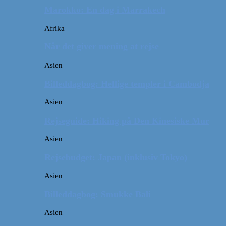
Marokko: En dag i Marrakech
Afrika
Når det giver mening at rejse
Asien
Billeddagbog: Hellige templer i Cambodja
Asien
Rejseguide: Hiking på Den Kinesiske Mur
Asien
Rejsebudget: Japan (inklusiv Tokyo)
Asien
Billeddagbog: Smukke Bali
Asien