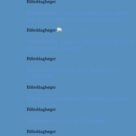
Billeddagbøger
Billeddagbog: Forår i London (Hvor meget
kan man egentlig nå på 52 timer i byen?)
Billeddagbøger
Billeddagbog: Safari i Ungarn? (og lidt om at
blive klogere af at rejse)
Billeddagbøger
Billeddagbog: Udsigt over Budapest fra
Gellert Hill
Billeddagbøger
Billed- og rejsedagbog: Afslapning i Ungarn
Billeddagbøger
Billeddagbog: Efterår i München
Billeddagbøger