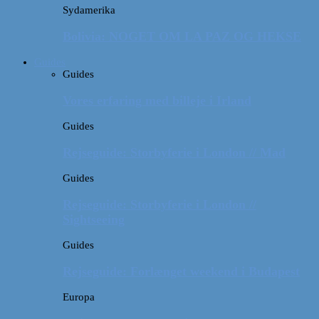
Sydamerika
Bolivia: NOGET OM LA PAZ OG HEKSE
Guides
Guides
Vores erfaring med billeje i Irland
Guides
Rejseguide: Storbyferie i London // Mad
Guides
Rejseguide: Storbyferie i London //
Sightseeing
Guides
Rejseguide: Forlænget weekend i Budapest
Europa