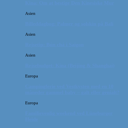
Kina: Om at bestige Den Kinesiske Mur
Asien
Billeddagbog: Palmer og solskin på Bali
Asien
Rejsetip: Bún chả i Saigon
Asien
Rejsebudget: Kina (Beijing & Shanghai)
Europa
Campingferie ved Vestkysten med en 10
måneder gammel baby – galt eller genialt?
Europa
Familievenlig weekend ved Lüneburger
Heide