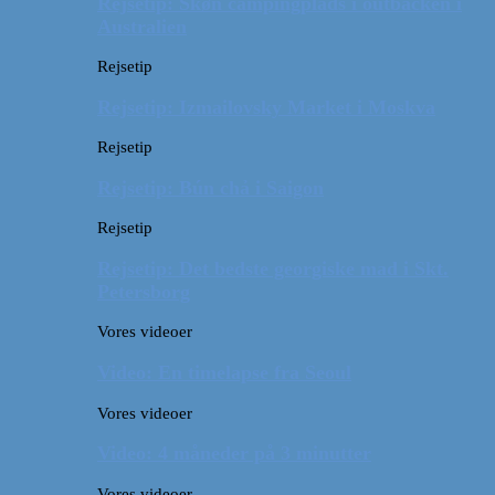
Rejsetip: Skøn campingplads i outbacken i
Australien
Rejsetip
Rejsetip: Izmailovsky Market i Moskva
Rejsetip
Rejsetip: Bún chả i Saigon
Rejsetip
Rejsetip: Det bedste georgiske mad i Skt.
Petersborg
Vores videoer
Video: En timelapse fra Seoul
Vores videoer
Video: 4 måneder på 3 minutter
Vores videoer