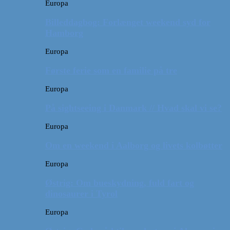
Europa
Billeddagbog: Forlænget weekend syd for
Hamborg
Europa
Første ferie som en familie på tre
Europa
På sightseeing i Danmark // Hvad skal vi se?
Europa
Om en weekend i Aalborg og livets kolbøtter
Europa
Østrig: Om bueskydning, fuld fart og
dinosaurer i Tyrol
Europa