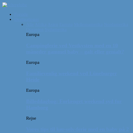
Forside
Destinationer
Alle
Afrika
Asien
Europa
Mellemamerika
Nordamerika
Oceanien
Sydamerika
Europa
Campingferie ved Vestkysten med en 10
måneder gammel baby – galt eller genialt?
Europa
Familievenlig weekend ved Lüneburger
Heide
Europa
Billeddagbog: Forlænget weekend syd for
Hamborg
Rejse
Vores tips til kør-selv-ferie med en baby på 2