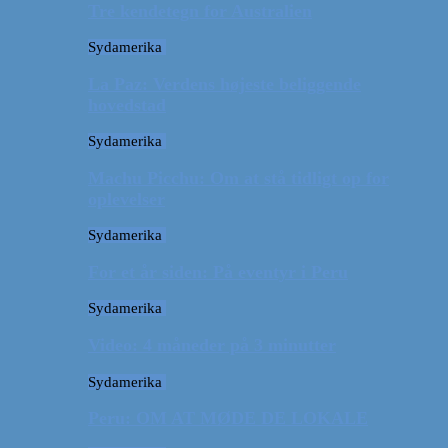
Tre kendetegn for Australien
Sydamerika
La Paz: Verdens højeste beliggende
hovedstad
Sydamerika
Machu Picchu: Om at stå tidligt op for
oplevelser
Sydamerika
For et år siden: På eventyr i Peru
Sydamerika
Video: 4 måneder på 3 minutter
Sydamerika
Peru: OM AT MØDE DE LOKALE