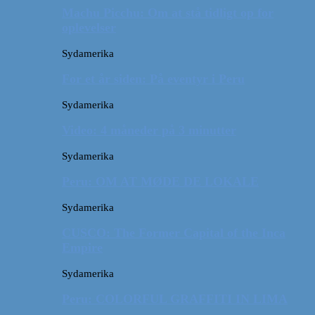
Machu Picchu: Om at stå tidligt op for
oplevelser
Sydamerika
For et år siden: På eventyr i Peru
Sydamerika
Video: 4 måneder på 3 minutter
Sydamerika
Peru: OM AT MØDE DE LOKALE
Sydamerika
CUSCO: The Former Capital of the Inca
Empire
Sydamerika
Peru: COLORFUL GRAFFITI IN LIMA