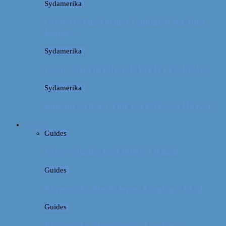
Sydamerika
CUSCO: The Former Capital of the Inca
Empire
Sydamerika
Peru: COLORFUL GRAFFITI IN LIMA
Sydamerika
Bolivia: NOGET OM LA PAZ OG HEKSE
Guides
Guides
Vores erfaring med billeje i Irland
Guides
Rejseguide: Storbyferie i London // Mad
Guides
Rejseguide: Storbyferie i London //