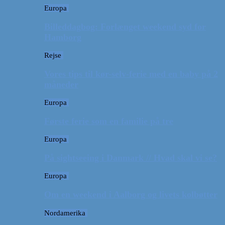
Europa
Billeddagbog: Forlænget weekend syd for
Hamborg
Rejse
Vores tips til kør-selv-ferie med en baby på 2
måneder
Europa
Første ferie som en familie på tre
Europa
På sightseeing i Danmark // Hvad skal vi se?
Europa
Om en weekend i Aalborg og livets kolbøtter
Nordamerika