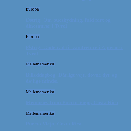
Europa
Østrig: Om bueskydning, fuld fart og
dinosaurer i Tyrol
Europa
Østrig: Gode råd til vandreture i Alperne i
Tyrol
Mellemamerika
Billeddagbog: Dårligt vejr, dovne dyr og
dejlige minder
Mellemamerika
Memories from Puerto Viejo, Costa Rica
Mellemamerika
Puerto Viejo, Costa Rica