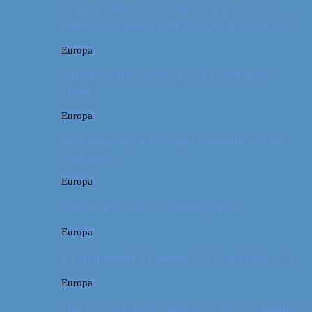
Campingferie ved Vestkysten med en 10
måneder gammel baby – galt eller genialt?
Europa
Familievenlig weekend ved Lüneburger
Heide
Europa
Billeddagbog: Forlænget weekend syd for
Hamborg
Europa
Første ferie som en familie på tre
Europa
På sightseeing i Danmark // Hvad skal vi se?
Europa
Om en weekend i Aalborg og livets kolbøtter