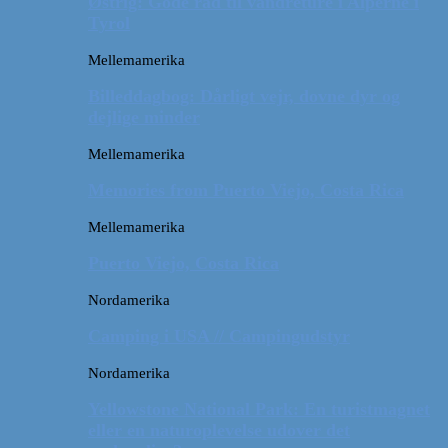
Østrig: Gode råd til vandreture i Alperne i
Tyrol
Mellemamerika
Billeddagbog: Dårligt vejr, dovne dyr og
dejlige minder
Mellemamerika
Memories from Puerto Viejo, Costa Rica
Mellemamerika
Puerto Viejo, Costa Rica
Nordamerika
Camping i USA // Campingudstyr
Nordamerika
Yellowstone National Park: En turistmagnet
eller en naturoplevelse udover det