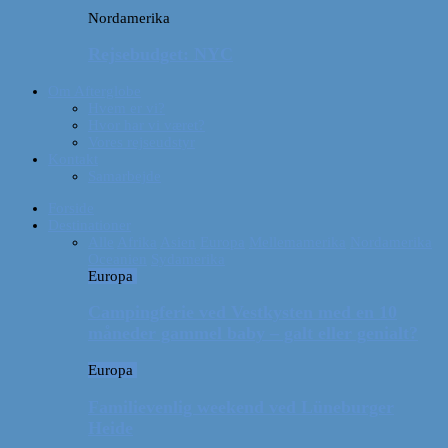
Nordamerika
Rejsebudget: NYC
Om Afterglobe
Hvem er vi?
Hvor har vi været?
Vores rejseudstyr
Kontakt
Samarbejde
Forside
Destinationer
Alle
Afrika
Asien
Europa
Mellemamerika
Nordamerika
Oceanien
Sydamerika
Europa
Campingferie ved Vestkysten med en 10
måneder gammel baby – galt eller genialt?
Europa
Familievenlig weekend ved Lüneburger
Heide