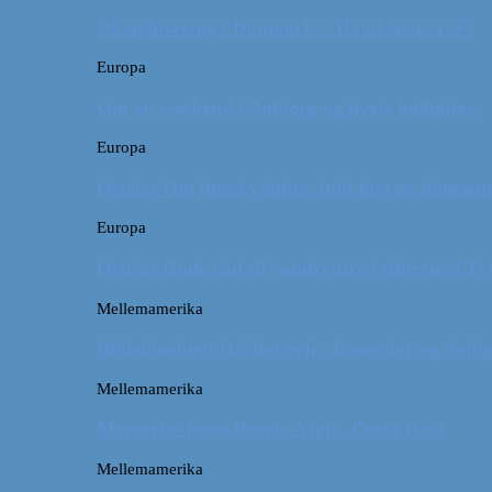
På sightseeing i Danmark // Hvad skal vi se?
Europa
Om en weekend i Aalborg og livets kolbøtter
Europa
Østrig: Om bueskydning, fuld fart og dinosaur
Europa
Østrig: Gode råd til vandreture i Alperne i Ty
Mellemamerika
Billeddagbog: Dårligt vejr, dovne dyr og dejli
Mellemamerika
Memories from Puerto Viejo, Costa Rica
Mellemamerika