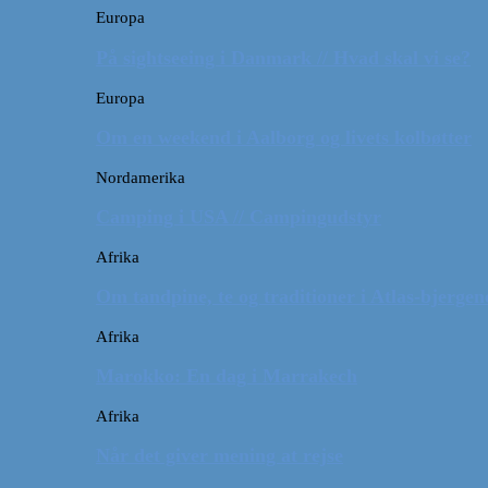
Europa
På sightseeing i Danmark // Hvad skal vi se?
Europa
Om en weekend i Aalborg og livets kolbøtter
Nordamerika
Camping i USA // Campingudstyr
Afrika
Om tandpine, te og traditioner i Atlas-bjergen
Afrika
Marokko: En dag i Marrakech
Afrika
Når det giver mening at rejse