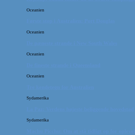
Oceanien
Første stop i Australien: Port Douglas
Oceanien
De pæneste strande i New South Wales
Oceanien
De fineste strande i Queensland
Oceanien
Tre kendetegn for Australien
Sydamerika
La Paz: Verdens højeste beliggende hovedstad
Sydamerika
Machu Picchu: Om at stå tidligt op for oplevel