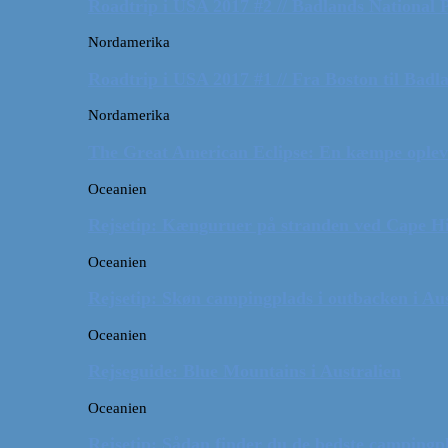
Roadtrip i USA 2017 #2 // Badlands National 
Nordamerika
Roadtrip i USA 2017 #1 // Fra Boston til Badl
Nordamerika
The Great American Eclipse: En kæmpe oplev
Oceanien
Rejsetip: Kænguruer på stranden ved Cape H
Oceanien
Rejsetip: Skøn campingplads i outbacken i Aus
Oceanien
Rejseguide: Blue Mountains i Australien
Oceanien
Rejsetip: Sådan finder du de bedste campingpl