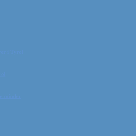
er i Tyrol
rol
ge minder