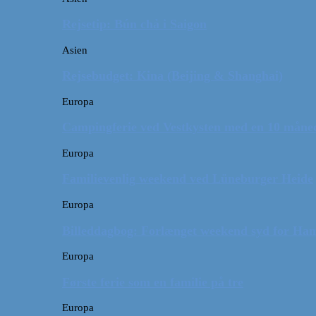
Rejsetip: Bún chả i Saigon
Asien
Rejsebudget: Kina (Beijing & Shanghai)
Europa
Campingferie ved Vestkysten med en 10 månede
Europa
Familievenlig weekend ved Lüneburger Heide
Europa
Billeddagbog: Forlænget weekend syd for Ha
Europa
Første ferie som en familie på tre
Europa