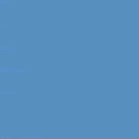
Park
ands
else!
illsborough
tralien
adser i Australien