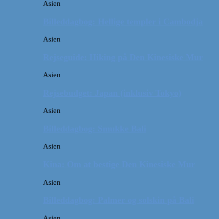
Asien
Billeddagbog: Hellige templer i Cambodja
Asien
Rejseguide: Hiking på Den Kinesiske Mur
Asien
Rejsebudget: Japan (inklusiv Tokyo)
Asien
Billeddagbog: Smukke Bali
Asien
Kina: Om at bestige Den Kinesiske Mur
Asien
Billeddagbog: Palmer og solskin på Bali
Asien