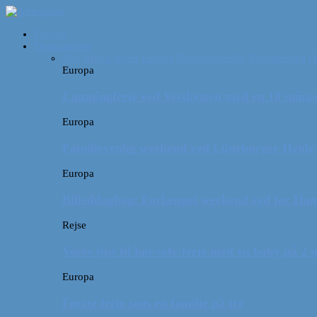
Forside
Destinationer
Alle
Afrika
Asien
Europa
Mellemamerika
Nordamerika
O
Europa
Campingferie ved Vestkysten med en 10 månede
Europa
Familievenlig weekend ved Lüneburger Heide
Europa
Billeddagbog: Forlænget weekend syd for Ha
Rejse
Vores tips til kør-selv-ferie med en baby på 2
Europa
Første ferie som en familie på tre