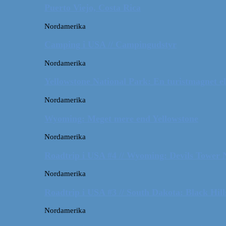
Puerto Viejo, Costa Rica
Nordamerika
Camping i USA // Campingudstyr
Nordamerika
Yellowstone National Park: En turistmagnet el
Nordamerika
Wyoming: Meget mere end Yellowstone
Nordamerika
Roadtrip i USA #4 // Wyoming: Devils Tower
Nordamerika
Roadtrip i USA #3 // South Dakota: Black Hil
Nordamerika