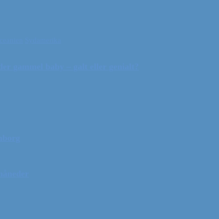
ceanien
Sydamerika
r gammel baby – galt eller genialt?
mborg
 måneder