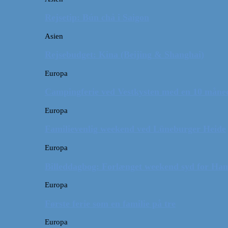
Rejsetip: Bún chả i Saigon
Asien
Rejsebudget: Kina (Beijing & Shanghai)
Europa
Campingferie ved Vestkysten med en 10 månede
Europa
Familievenlig weekend ved Lüneburger Heide
Europa
Billeddagbog: Forlænget weekend syd for Ha
Europa
Første ferie som en familie på tre
Europa