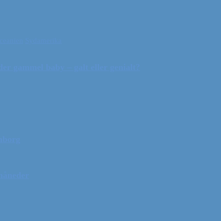
ceanien
Sydamerika
r gammel baby – galt eller genialt?
mborg
 måneder