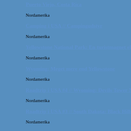
Puerto Viejo, Costa Rica
Nordamerika
Camping i USA // Campingudstyr
Nordamerika
Yellowstone National Park: En turistmagnet el
Nordamerika
Wyoming: Meget mere end Yellowstone
Nordamerika
Roadtrip i USA #4 // Wyoming: Devils Tower
Nordamerika
Roadtrip i USA #3 // South Dakota: Black Hil
Nordamerika