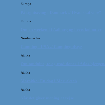
Europa
På sightseeing i Danmark // Hvad skal vi se?
Europa
Om en weekend i Aalborg og livets kolbøtter
Nordamerika
Camping i USA // Campingudstyr
Afrika
Om tandpine, te og traditioner i Atlas-bjergen
Afrika
Marokko: En dag i Marrakech
Afrika
Når det giver mening at rejse