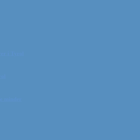
er i Tyrol
rol
ge minder