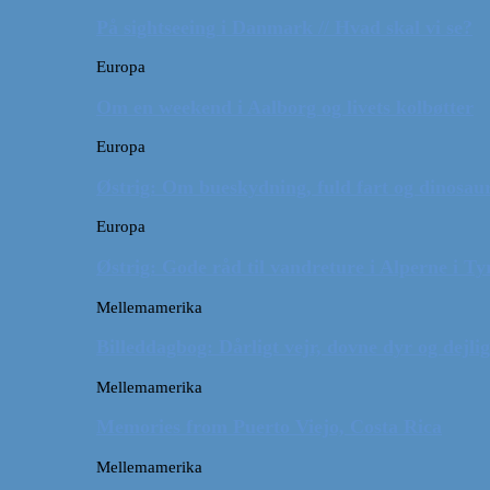
På sightseeing i Danmark // Hvad skal vi se?
Europa
Om en weekend i Aalborg og livets kolbøtter
Europa
Østrig: Om bueskydning, fuld fart og dinosaur
Europa
Østrig: Gode råd til vandreture i Alperne i Ty
Mellemamerika
Billeddagbog: Dårligt vejr, dovne dyr og dejli
Mellemamerika
Memories from Puerto Viejo, Costa Rica
Mellemamerika