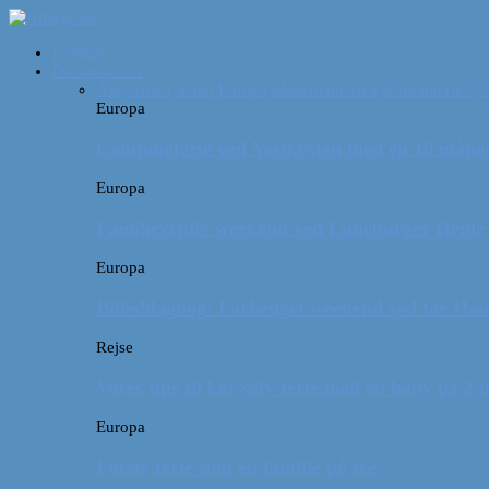
Forside
Destinationer
Alle
Afrika
Asien
Europa
Mellemamerika
Nordamerika
O
Europa
Campingferie ved Vestkysten med en 10 månede
Europa
Familievenlig weekend ved Lüneburger Heide
Europa
Billeddagbog: Forlænget weekend syd for Ha
Rejse
Vores tips til kør-selv-ferie med en baby på 2
Europa
Første ferie som en familie på tre