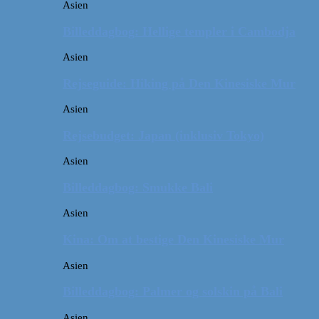
Asien
Billeddagbog: Hellige templer i Cambodja
Asien
Rejseguide: Hiking på Den Kinesiske Mur
Asien
Rejsebudget: Japan (inklusiv Tokyo)
Asien
Billeddagbog: Smukke Bali
Asien
Kina: Om at bestige Den Kinesiske Mur
Asien
Billeddagbog: Palmer og solskin på Bali
Asien