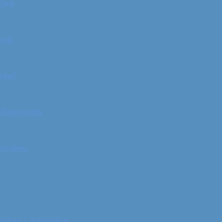
Park
ands
else!
illsborough
tralien
adser i Australien