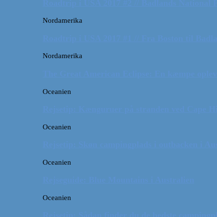
Roadtrip i USA 2017 #2 // Badlands National 
Nordamerika
Roadtrip i USA 2017 #1 // Fra Boston til Badl
Nordamerika
The Great American Eclipse: En kæmpe oplev
Oceanien
Rejsetip: Kænguruer på stranden ved Cape H
Oceanien
Rejsetip: Skøn campingplads i outbacken i Aus
Oceanien
Rejseguide: Blue Mountains i Australien
Oceanien
Rejsetip: Sådan finder du de bedste campingpl