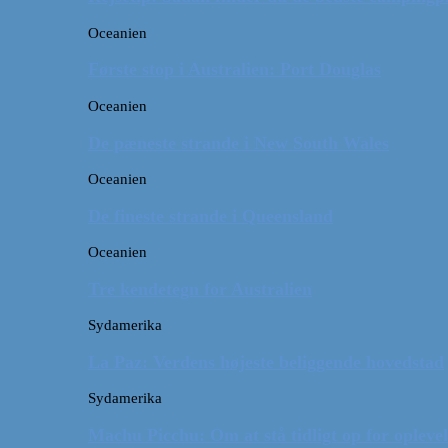
Oceanien
Første stop i Australien: Port Douglas
Oceanien
De pæneste strande i New South Wales
Oceanien
De fineste strande i Queensland
Oceanien
Tre kendetegn for Australien
Sydamerika
La Paz: Verdens højeste beliggende hovedstad
Sydamerika
Machu Picchu: Om at stå tidligt op for oplevel