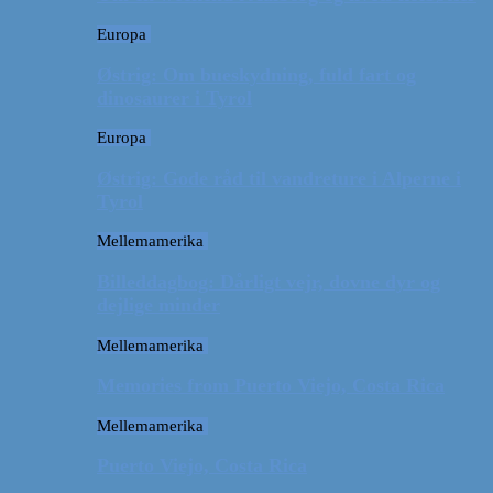
Europa
Østrig: Om bueskydning, fuld fart og
dinosaurer i Tyrol
Europa
Østrig: Gode råd til vandreture i Alperne i
Tyrol
Mellemamerika
Billeddagbog: Dårligt vejr, dovne dyr og
dejlige minder
Mellemamerika
Memories from Puerto Viejo, Costa Rica
Mellemamerika
Puerto Viejo, Costa Rica