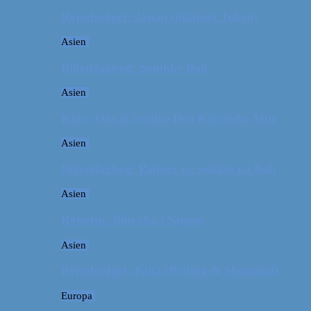
Rejsebudget: Japan (inklusiv Tokyo)
Asien
Billeddagbog: Smukke Bali
Asien
Kina: Om at bestige Den Kinesiske Mur
Asien
Billeddagbog: Palmer og solskin på Bali
Asien
Rejsetip: Bún chả i Saigon
Asien
Rejsebudget: Kina (Beijing & Shanghai)
Europa