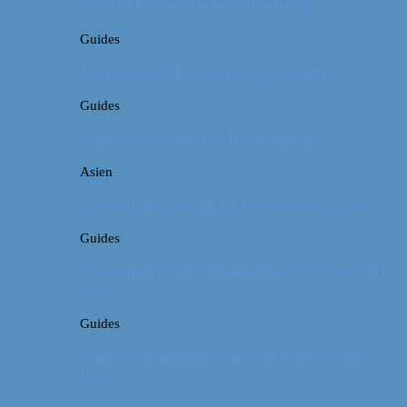
Guide: Julemarkeder i Hamborg
Guides
Rejseguide: Storbyferie i München
Guides
Guide: Få hjælp ved flyforsinkelse
Asien
Rejseguide: Hiking på Den Kinesiske Mur
Guides
Rejseguide: Vores anbefalinger til New York
City
Guides
Guide: Sådan finder du den bedste plads i
flyet