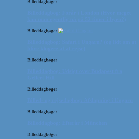
Billeddagbøger
Billeddagbog: Forår i London (Hvor meget
kan man egentlig nå på 52 timer i byen?)
Billeddagbøger
Billeddagbog: Safari i Ungarn? (og lidt om at
blive klogere af at rejse)
Billeddagbøger
Billeddagbog: Udsigt over Budapest fra
Gellert Hill
Billeddagbøger
Billed- og rejsedagbog: Afslapning i Ungarn
Billeddagbøger
Billeddagbog: Efterår i München
Billeddagbøger