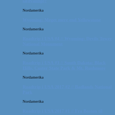
sædvanlige?
Nordamerika
Wyoming: Meget mere end Yellowstone
Nordamerika
Roadtrip i USA #4 // Wyoming: Devils Tower
National Monument
Nordamerika
Roadtrip i USA #3 // South Dakota: Black
Hills, Custer State Park & Mt. Rushmore
Nordamerika
Roadtrip i USA 2017 #2 // Badlands National
Park
Nordamerika
Roadtrip i USA 2017 #1 // Fra Boston til