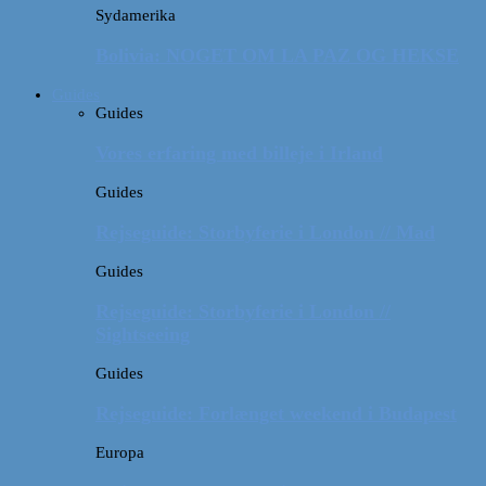
Sydamerika
Bolivia: NOGET OM LA PAZ OG HEKSE
Guides
Guides
Vores erfaring med billeje i Irland
Guides
Rejseguide: Storbyferie i London // Mad
Guides
Rejseguide: Storbyferie i London //
Sightseeing
Guides
Rejseguide: Forlænget weekend i Budapest
Europa