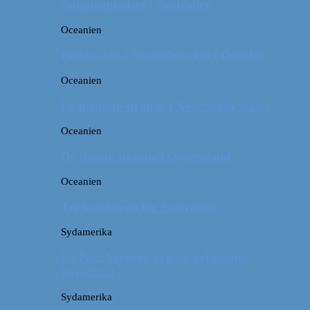
campingpladser i Australien
Oceanien
Første stop i Australien: Port Douglas
Oceanien
De pæneste strande i New South Wales
Oceanien
De fineste strande i Queensland
Oceanien
Tre kendetegn for Australien
Sydamerika
La Paz: Verdens højeste beliggende
hovedstad
Sydamerika