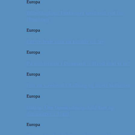
Europa
Billeddagbog: Forlænget weekend syd for
Hamborg
Europa
Første ferie som en familie på tre
Europa
På sightseeing i Danmark // Hvad skal vi se?
Europa
Om en weekend i Aalborg og livets kolbøtter
Europa
Østrig: Om bueskydning, fuld fart og
dinosaurer i Tyrol
Europa