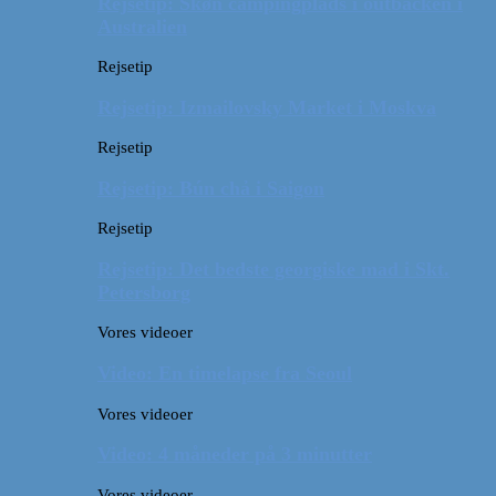
Rejsetip: Skøn campingplads i outbacken i
Australien
Rejsetip
Rejsetip: Izmailovsky Market i Moskva
Rejsetip
Rejsetip: Bún chả i Saigon
Rejsetip
Rejsetip: Det bedste georgiske mad i Skt.
Petersborg
Vores videoer
Video: En timelapse fra Seoul
Vores videoer
Video: 4 måneder på 3 minutter
Vores videoer