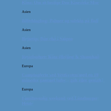
Kina: Om at bestige Den Kinesiske Mur
Asien
Billeddagbog: Palmer og solskin på Bali
Asien
Rejsetip: Bún chả i Saigon
Asien
Rejsebudget: Kina (Beijing & Shanghai)
Europa
Campingferie ved Vestkysten med en 10
måneder gammel baby – galt eller genialt?
Europa
Familievenlig weekend ved Lüneburger
Heide