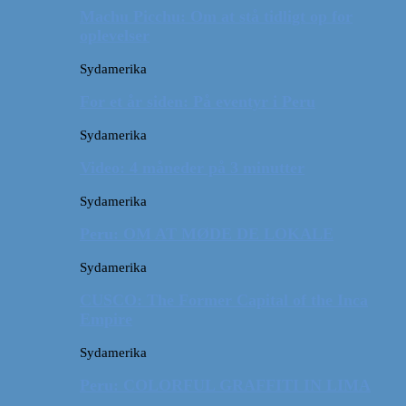
Machu Picchu: Om at stå tidligt op for
oplevelser
Sydamerika
For et år siden: På eventyr i Peru
Sydamerika
Video: 4 måneder på 3 minutter
Sydamerika
Peru: OM AT MØDE DE LOKALE
Sydamerika
CUSCO: The Former Capital of the Inca
Empire
Sydamerika
Peru: COLORFUL GRAFFITI IN LIMA