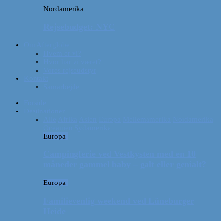
Nordamerika
Rejsebudget: NYC
Om Afterglobe
Hvem er vi?
Hvor har vi været?
Vores rejseudstyr
Kontakt
Samarbejde
Forside
Destinationer
Alle
Afrika
Asien
Europa
Mellemamerika
Nordamerika
Oceanien
Sydamerika
Europa
Campingferie ved Vestkysten med en 10
måneder gammel baby – galt eller genialt?
Europa
Familievenlig weekend ved Lüneburger
Heide