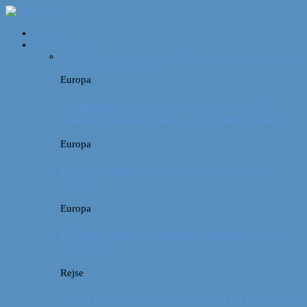
Forside
Destinationer
Alle
Afrika
Asien
Europa
Mellemamerika
Nordamerika
Oceanien
Sydamerika
Europa
Campingferie ved Vestkysten med en 10
måneder gammel baby – galt eller genialt?
Europa
Familievenlig weekend ved Lüneburger
Heide
Europa
Billeddagbog: Forlænget weekend syd for
Hamborg
Rejse
Vores tips til kør-selv-ferie med en baby på 2