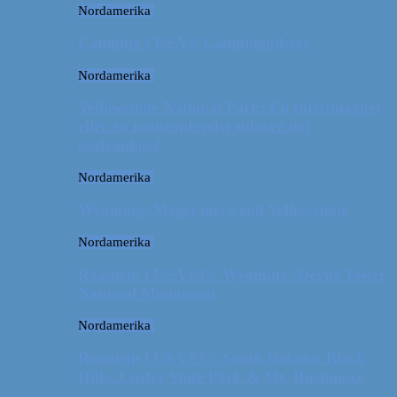
Nordamerika
Camping i USA // Campingudstyr
Nordamerika
Yellowstone National Park: En turistmagnet
eller en naturoplevelse udover det
sædvanlige?
Nordamerika
Wyoming: Meget mere end Yellowstone
Nordamerika
Roadtrip i USA #4 // Wyoming: Devils Tower
National Monument
Nordamerika
Roadtrip i USA #3 // South Dakota: Black
Hills, Custer State Park & Mt. Rushmore