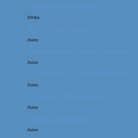
Marokko: En dag i Marrakech
Afrika
Når det giver mening at rejse
Asien
Billeddagbog: Hellige templer i Cambodja
Asien
Rejseguide: Hiking på Den Kinesiske Mur
Asien
Rejsebudget: Japan (inklusiv Tokyo)
Asien
Billeddagbog: Smukke Bali
Asien