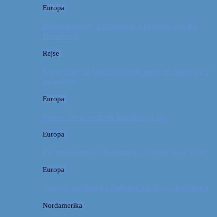
Europa
Billeddagbog: Forlænget weekend syd for
Hamborg
Rejse
Vores tips til kør-selv-ferie med en baby på 2
måneder
Europa
Første ferie som en familie på tre
Europa
På sightseeing i Danmark // Hvad skal vi se?
Europa
Om en weekend i Aalborg og livets kolbøtter
Nordamerika