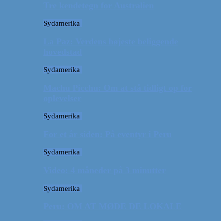
Tre kendetegn for Australien
Sydamerika
La Paz: Verdens højeste beliggende
hovedstad
Sydamerika
Machu Picchu: Om at stå tidligt op for
oplevelser
Sydamerika
For et år siden: På eventyr i Peru
Sydamerika
Video: 4 måneder på 3 minutter
Sydamerika
Peru: OM AT MØDE DE LOKALE