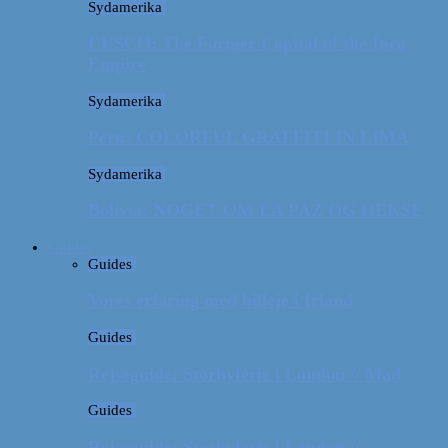
Sydamerika
CUSCO: The Former Capital of the Inca
Empire
Sydamerika
Peru: COLORFUL GRAFFITI IN LIMA
Sydamerika
Bolivia: NOGET OM LA PAZ OG HEKSE
Guides
Guides
Vores erfaring med billeje i Irland
Guides
Rejseguide: Storbyferie i London // Mad
Guides
Rejseguide: Storbyferie i London //