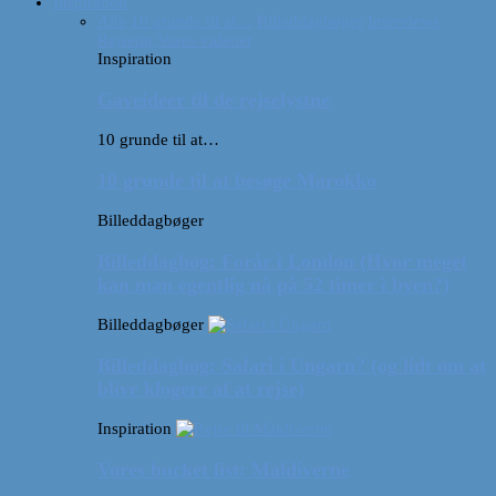
Inspiration
Alle
10 grunde til at…
Billeddagbøger
Interviews
Rejsetip
Vores videoer
Inspiration
Gaveideer til de rejselystne
10 grunde til at…
10 grunde til at besøge Marokko
Billeddagbøger
Billeddagbog: Forår i London (Hvor meget
kan man egentlig nå på 52 timer i byen?)
Billeddagbøger
Billeddagbog: Safari i Ungarn? (og lidt om at
blive klogere af at rejse)
Inspiration
Vores bucket list: Maldiverne