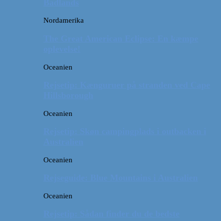
Badlands
Nordamerika
The Great American Eclipse: En kæmpe
oplevelse!
Oceanien
Rejsetip: Kænguruer på stranden ved Cape
Hillsborough
Oceanien
Rejsetip: Skøn campingplads i outbacken i
Australien
Oceanien
Rejseguide: Blue Mountains i Australien
Oceanien
Rejsetip: Sådan finder du de bedste