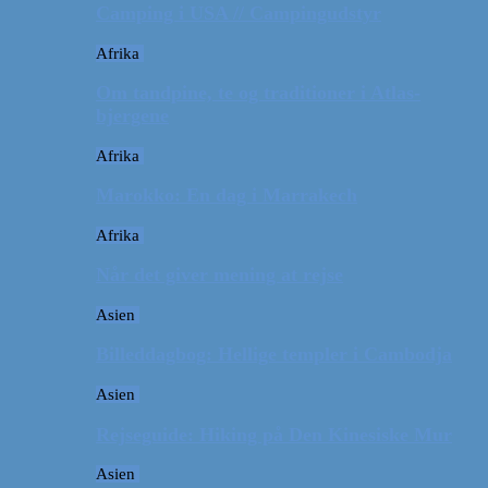
Camping i USA // Campingudstyr
Afrika
Om tandpine, te og traditioner i Atlas-
bjergene
Afrika
Marokko: En dag i Marrakech
Afrika
Når det giver mening at rejse
Asien
Billeddagbog: Hellige templer i Cambodja
Asien
Rejseguide: Hiking på Den Kinesiske Mur
Asien