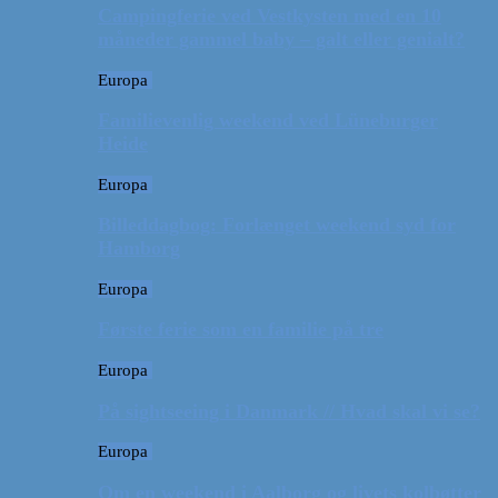
Campingferie ved Vestkysten med en 10
måneder gammel baby – galt eller genialt?
Europa
Familievenlig weekend ved Lüneburger
Heide
Europa
Billeddagbog: Forlænget weekend syd for
Hamborg
Europa
Første ferie som en familie på tre
Europa
På sightseeing i Danmark // Hvad skal vi se?
Europa
Om en weekend i Aalborg og livets kolbøtter