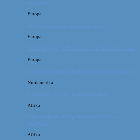
måneder
Europa
Første ferie som en familie på tre
Europa
På sightseeing i Danmark // Hvad skal vi se?
Europa
Om en weekend i Aalborg og livets kolbøtter
Nordamerika
Camping i USA // Campingudstyr
Afrika
Om tandpine, te og traditioner i Atlas-
bjergene
Afrika