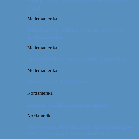
Østrig: Gode råd til vandreture i Alperne i
Tyrol
Mellemamerika
Billeddagbog: Dårligt vejr, dovne dyr og
dejlige minder
Mellemamerika
Memories from Puerto Viejo, Costa Rica
Mellemamerika
Puerto Viejo, Costa Rica
Nordamerika
Camping i USA // Campingudstyr
Nordamerika
Yellowstone National Park: En turistmagnet
eller en naturoplevelse udover det