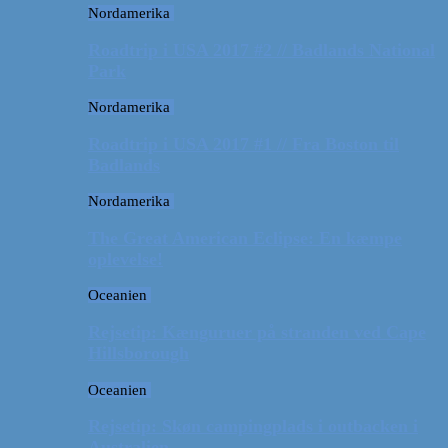
Nordamerika
Roadtrip i USA 2017 #2 // Badlands National
Park
Nordamerika
Roadtrip i USA 2017 #1 // Fra Boston til
Badlands
Nordamerika
The Great American Eclipse: En kæmpe
oplevelse!
Oceanien
Rejsetip: Kænguruer på stranden ved Cape
Hillsborough
Oceanien
Rejsetip: Skøn campingplads i outbacken i
Australien