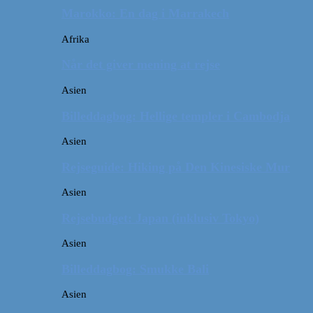
Marokko: En dag i Marrakech
Afrika
Når det giver mening at rejse
Asien
Billeddagbog: Hellige templer i Cambodja
Asien
Rejseguide: Hiking på Den Kinesiske Mur
Asien
Rejsebudget: Japan (inklusiv Tokyo)
Asien
Billeddagbog: Smukke Bali
Asien