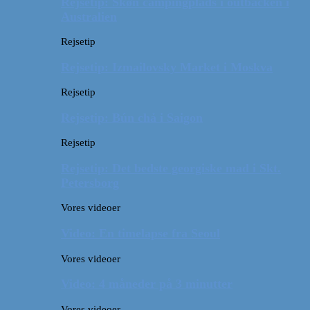
Rejsetip: Skøn campingplads i outbacken i
Australien
Rejsetip
Rejsetip: Izmailovsky Market i Moskva
Rejsetip
Rejsetip: Bún chả i Saigon
Rejsetip
Rejsetip: Det bedste georgiske mad i Skt.
Petersborg
Vores videoer
Video: En timelapse fra Seoul
Vores videoer
Video: 4 måneder på 3 minutter
Vores videoer