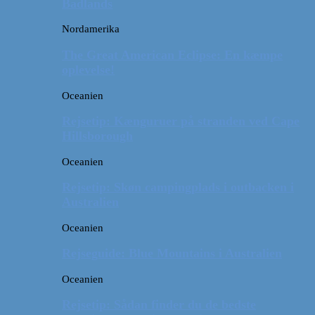
Badlands
Nordamerika
The Great American Eclipse: En kæmpe
oplevelse!
Oceanien
Rejsetip: Kænguruer på stranden ved Cape
Hillsborough
Oceanien
Rejsetip: Skøn campingplads i outbacken i
Australien
Oceanien
Rejseguide: Blue Mountains i Australien
Oceanien
Rejsetip: Sådan finder du de bedste