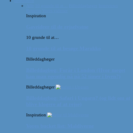
Inspiration
Alle
10 grunde til at…
Billeddagbøger
Interviews
Rejsetip
Vores videoer
Inspiration
Gaveideer til de rejselystne
10 grunde til at…
10 grunde til at besøge Marokko
Billeddagbøger
Billeddagbog: Forår i London (Hvor meget
kan man egentlig nå på 52 timer i byen?)
Billeddagbøger
Billeddagbog: Safari i Ungarn? (og lidt om at
blive klogere af at rejse)
Inspiration
Vores bucket list: Maldiverne