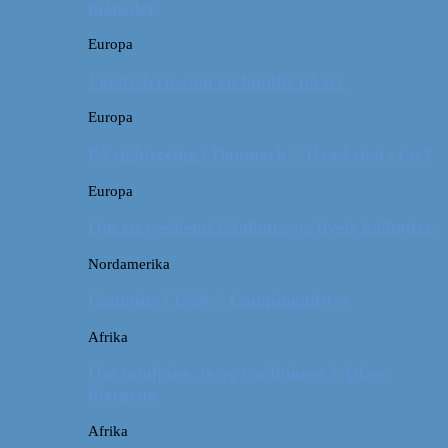
måneder
Europa
Første ferie som en familie på tre
Europa
På sightseeing i Danmark // Hvad skal vi se?
Europa
Om en weekend i Aalborg og livets kolbøtter
Nordamerika
Camping i USA // Campingudstyr
Afrika
Om tandpine, te og traditioner i Atlas-
bjergene
Afrika