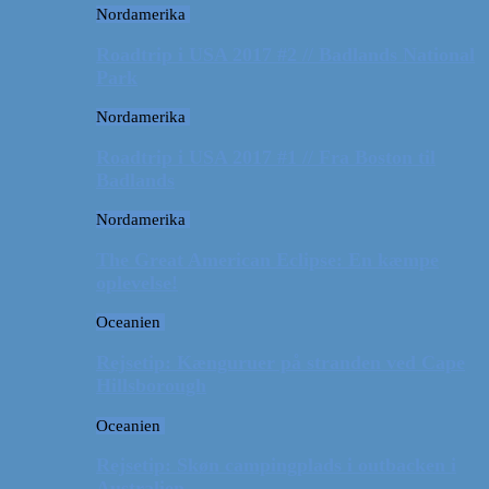
Nordamerika
Roadtrip i USA 2017 #2 // Badlands National
Park
Nordamerika
Roadtrip i USA 2017 #1 // Fra Boston til
Badlands
Nordamerika
The Great American Eclipse: En kæmpe
oplevelse!
Oceanien
Rejsetip: Kænguruer på stranden ved Cape
Hillsborough
Oceanien
Rejsetip: Skøn campingplads i outbacken i
Australien