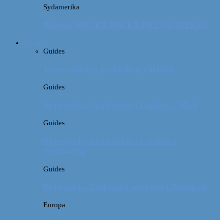
Sydamerika
Bolivia: NOGET OM LA PAZ OG HEKSE
Guides
Guides
Vores erfaring med billeje i Irland
Guides
Rejseguide: Storbyferie i London // Mad
Guides
Rejseguide: Storbyferie i London //
Sightseeing
Guides
Rejseguide: Forlænget weekend i Budapest
Europa