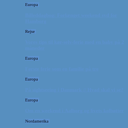
Europa
Billeddagbog: Forlænget weekend syd for
Hamborg
Rejse
Vores tips til kør-selv-ferie med en baby på 2
måneder
Europa
Første ferie som en familie på tre
Europa
På sightseeing i Danmark // Hvad skal vi se?
Europa
Om en weekend i Aalborg og livets kolbøtter
Nordamerika