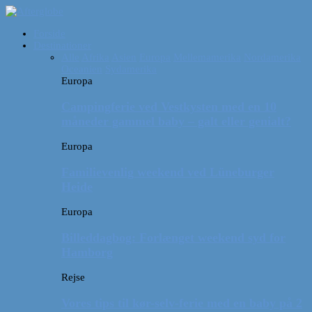
Forside
Destinationer
Alle
Afrika
Asien
Europa
Mellemamerika
Nordamerika
Oceanien
Sydamerika
Europa
Campingferie ved Vestkysten med en 10
måneder gammel baby – galt eller genialt?
Europa
Familievenlig weekend ved Lüneburger
Heide
Europa
Billeddagbog: Forlænget weekend syd for
Hamborg
Rejse
Vores tips til kør-selv-ferie med en baby på 2