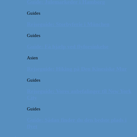
Guide: Julemarkeder i Hamborg
Guides
Rejseguide: Storbyferie i München
Guides
Guide: Få hjælp ved flyforsinkelse
Asien
Rejseguide: Hiking på Den Kinesiske Mur
Guides
Rejseguide: Vores anbefalinger til New York
City
Guides
Guide: Sådan finder du den bedste plads i
flyet