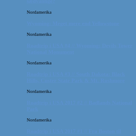
sædvanlige?
Nordamerika
Wyoming: Meget mere end Yellowstone
Nordamerika
Roadtrip i USA #4 // Wyoming: Devils Tower
National Monument
Nordamerika
Roadtrip i USA #3 // South Dakota: Black
Hills, Custer State Park & Mt. Rushmore
Nordamerika
Roadtrip i USA 2017 #2 // Badlands National
Park
Nordamerika
Roadtrip i USA 2017 #1 // Fra Boston til