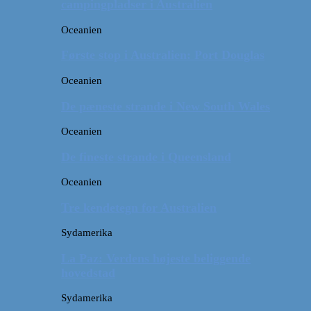
campingpladser i Australien
Oceanien
Første stop i Australien: Port Douglas
Oceanien
De pæneste strande i New South Wales
Oceanien
De fineste strande i Queensland
Oceanien
Tre kendetegn for Australien
Sydamerika
La Paz: Verdens højeste beliggende
hovedstad
Sydamerika