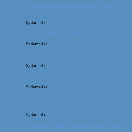
Machu Picchu: Om at stå tidligt op for
oplevelser
Sydamerika
For et år siden: På eventyr i Peru
Sydamerika
Video: 4 måneder på 3 minutter
Sydamerika
Peru: OM AT MØDE DE LOKALE
Sydamerika
CUSCO: The Former Capital of the Inca
Empire
Sydamerika
Peru: COLORFUL GRAFFITI IN LIMA