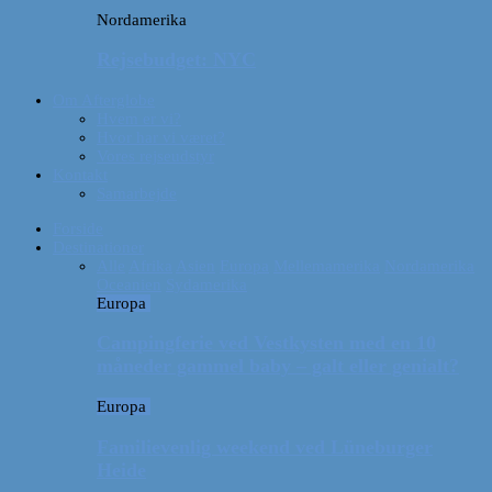
Nordamerika
Rejsebudget: NYC
Om Afterglobe
Hvem er vi?
Hvor har vi været?
Vores rejseudstyr
Kontakt
Samarbejde
Forside
Destinationer
Alle
Afrika
Asien
Europa
Mellemamerika
Nordamerika
Oceanien
Sydamerika
Europa
Campingferie ved Vestkysten med en 10
måneder gammel baby – galt eller genialt?
Europa
Familievenlig weekend ved Lüneburger
Heide