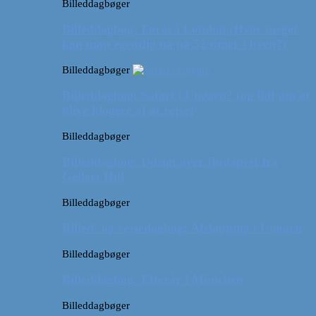
Billeddagbøger
Billeddagbog: Forår i London (Hvor meget
kan man egentlig nå på 52 timer i byen?)
Billeddagbøger
Billeddagbog: Safari i Ungarn? (og lidt om at
blive klogere af at rejse)
Billeddagbøger
Billeddagbog: Udsigt over Budapest fra
Gellert Hill
Billeddagbøger
Billed- og rejsedagbog: Afslapning i Ungarn
Billeddagbøger
Billeddagbog: Efterår i München
Billeddagbøger