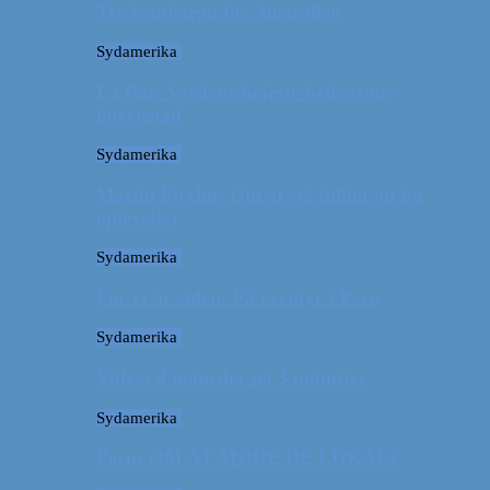
Tre kendetegn for Australien
Sydamerika
La Paz: Verdens højeste beliggende
hovedstad
Sydamerika
Machu Picchu: Om at stå tidligt op for
oplevelser
Sydamerika
For et år siden: På eventyr i Peru
Sydamerika
Video: 4 måneder på 3 minutter
Sydamerika
Peru: OM AT MØDE DE LOKALE