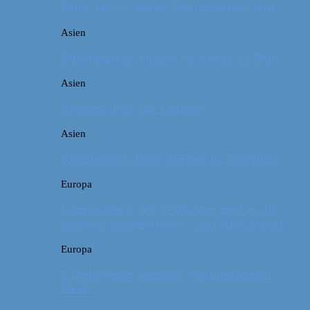
Kina: Om at bestige Den Kinesiske Mur
Asien
Billeddagbog: Palmer og solskin på Bali
Asien
Rejsetip: Bún chả i Saigon
Asien
Rejsebudget: Kina (Beijing & Shanghai)
Europa
Campingferie ved Vestkysten med en 10
måneder gammel baby – galt eller genialt?
Europa
Familievenlig weekend ved Lüneburger
Heide