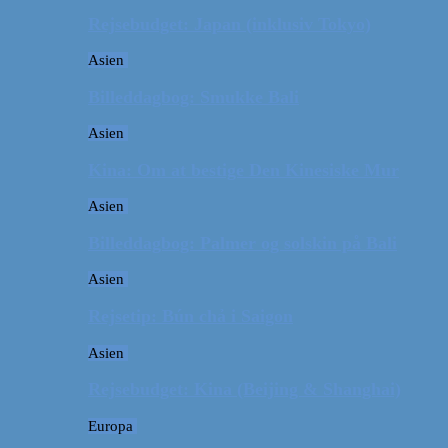
Rejsebudget: Japan (inklusiv Tokyo)
Asien
Billeddagbog: Smukke Bali
Asien
Kina: Om at bestige Den Kinesiske Mur
Asien
Billeddagbog: Palmer og solskin på Bali
Asien
Rejsetip: Bún chả i Saigon
Asien
Rejsebudget: Kina (Beijing & Shanghai)
Europa