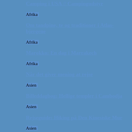
Camping i USA // Campingudstyr
Afrika
Om tandpine, te og traditioner i Atlas-
bjergene
Afrika
Marokko: En dag i Marrakech
Afrika
Når det giver mening at rejse
Asien
Billeddagbog: Hellige templer i Cambodja
Asien
Rejseguide: Hiking på Den Kinesiske Mur
Asien