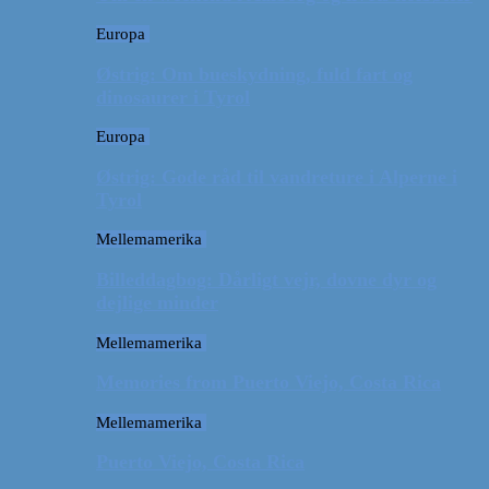
Europa
Østrig: Om bueskydning, fuld fart og
dinosaurer i Tyrol
Europa
Østrig: Gode råd til vandreture i Alperne i
Tyrol
Mellemamerika
Billeddagbog: Dårligt vejr, dovne dyr og
dejlige minder
Mellemamerika
Memories from Puerto Viejo, Costa Rica
Mellemamerika
Puerto Viejo, Costa Rica