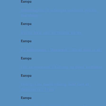
Europa
Billeddagbog: Forlænget weekend syd for
Hamborg
Europa
Første ferie som en familie på tre
Europa
På sightseeing i Danmark // Hvad skal vi se?
Europa
Om en weekend i Aalborg og livets kolbøtter
Europa
Østrig: Om bueskydning, fuld fart og
dinosaurer i Tyrol
Europa