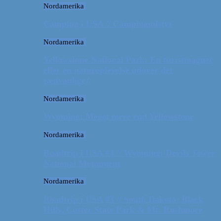
Nordamerika
Camping i USA // Campingudstyr
Nordamerika
Yellowstone National Park: En turistmagnet
eller en naturoplevelse udover det
sædvanlige?
Nordamerika
Wyoming: Meget mere end Yellowstone
Nordamerika
Roadtrip i USA #4 // Wyoming: Devils Tower
National Monument
Nordamerika
Roadtrip i USA #3 // South Dakota: Black
Hills, Custer State Park & Mt. Rushmore