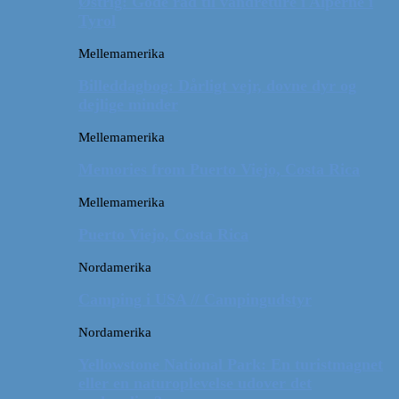
Østrig: Gode råd til vandreture i Alperne i
Tyrol
Mellemamerika
Billeddagbog: Dårligt vejr, dovne dyr og
dejlige minder
Mellemamerika
Memories from Puerto Viejo, Costa Rica
Mellemamerika
Puerto Viejo, Costa Rica
Nordamerika
Camping i USA // Campingudstyr
Nordamerika
Yellowstone National Park: En turistmagnet
eller en naturoplevelse udover det