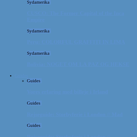
Sydamerika
CUSCO: The Former Capital of the Inca
Empire
Sydamerika
Peru: COLORFUL GRAFFITI IN LIMA
Sydamerika
Bolivia: NOGET OM LA PAZ OG HEKSE
Guides
Guides
Vores erfaring med billeje i Irland
Guides
Rejseguide: Storbyferie i London // Mad
Guides
Rejseguide: Storbyferie i London //