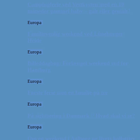
Campingferie ved Vestkysten med en 10
måneder gammel baby – galt eller genialt?
Europa
Familievenlig weekend ved Lüneburger
Heide
Europa
Billeddagbog: Forlænget weekend syd for
Hamborg
Europa
Første ferie som en familie på tre
Europa
På sightseeing i Danmark // Hvad skal vi se?
Europa
Om en weekend i Aalborg og livets kolbøtter