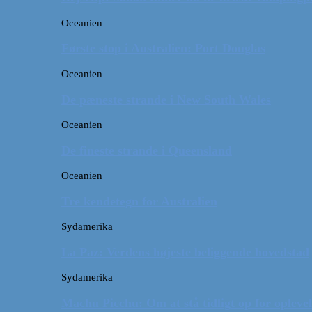
Oceanien
Første stop i Australien: Port Douglas
Oceanien
De pæneste strande i New South Wales
Oceanien
De fineste strande i Queensland
Oceanien
Tre kendetegn for Australien
Sydamerika
La Paz: Verdens højeste beliggende hovedstad
Sydamerika
Machu Picchu: Om at stå tidligt op for oplevel