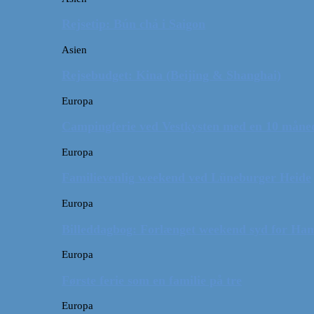
Rejsetip: Bún chả i Saigon
Asien
Rejsebudget: Kina (Beijing & Shanghai)
Europa
Campingferie ved Vestkysten med en 10 månede
Europa
Familievenlig weekend ved Lüneburger Heide
Europa
Billeddagbog: Forlænget weekend syd for Ha
Europa
Første ferie som en familie på tre
Europa