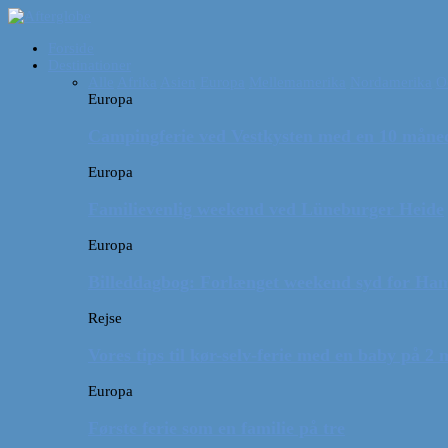
Forside
Destinationer
Alle
Afrika
Asien
Europa
Mellemamerika
Nordamerika
O
Europa
Campingferie ved Vestkysten med en 10 månede
Europa
Familievenlig weekend ved Lüneburger Heide
Europa
Billeddagbog: Forlænget weekend syd for Ha
Rejse
Vores tips til kør-selv-ferie med en baby på 2
Europa
Første ferie som en familie på tre