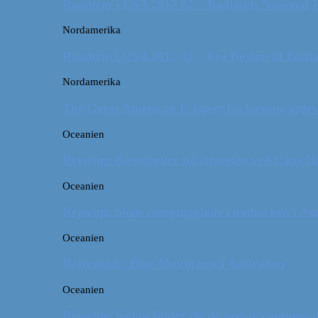
Roadtrip i USA 2017 #2 // Badlands National 
Nordamerika
Roadtrip i USA 2017 #1 // Fra Boston til Badl
Nordamerika
The Great American Eclipse: En kæmpe oplev
Oceanien
Rejsetip: Kænguruer på stranden ved Cape H
Oceanien
Rejsetip: Skøn campingplads i outbacken i Aus
Oceanien
Rejseguide: Blue Mountains i Australien
Oceanien
Rejsetip: Sådan finder du de bedste campingpl