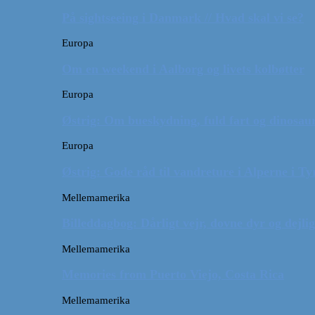
På sightseeing i Danmark // Hvad skal vi se?
Europa
Om en weekend i Aalborg og livets kolbøtter
Europa
Østrig: Om bueskydning, fuld fart og dinosaur
Europa
Østrig: Gode råd til vandreture i Alperne i Ty
Mellemamerika
Billeddagbog: Dårligt vejr, dovne dyr og dejli
Mellemamerika
Memories from Puerto Viejo, Costa Rica
Mellemamerika