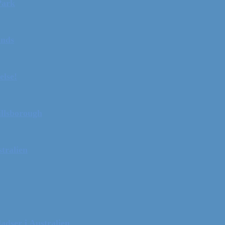
Park
ands
else!
illsborough
tralien
adser i Australien