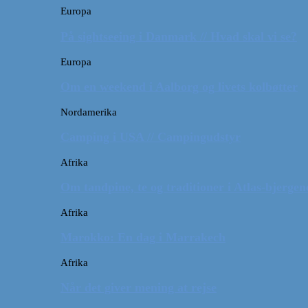
Europa
På sightseeing i Danmark // Hvad skal vi se?
Europa
Om en weekend i Aalborg og livets kolbøtter
Nordamerika
Camping i USA // Campingudstyr
Afrika
Om tandpine, te og traditioner i Atlas-bjergen
Afrika
Marokko: En dag i Marrakech
Afrika
Når det giver mening at rejse