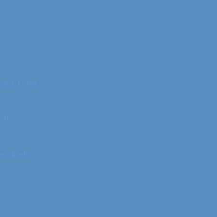
er i Tyrol
rol
ge minder