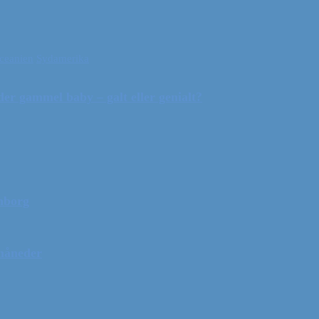
ceanien
Sydamerika
r gammel baby – galt eller genialt?
mborg
 måneder