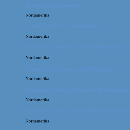
Puerto Viejo, Costa Rica
Nordamerika
Camping i USA // Campingudstyr
Nordamerika
Yellowstone National Park: En turistmagnet el
Nordamerika
Wyoming: Meget mere end Yellowstone
Nordamerika
Roadtrip i USA #4 // Wyoming: Devils Tower
Nordamerika
Roadtrip i USA #3 // South Dakota: Black Hil
Nordamerika