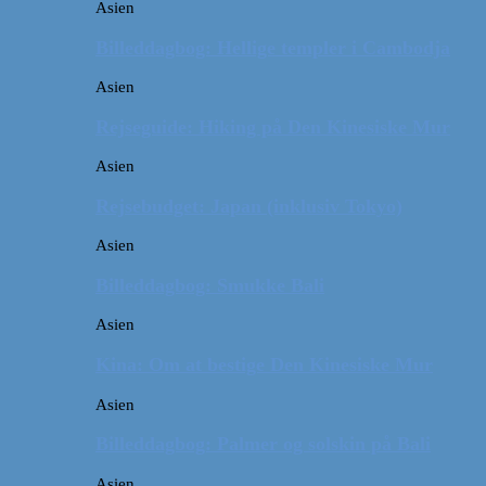
Asien
Billeddagbog: Hellige templer i Cambodja
Asien
Rejseguide: Hiking på Den Kinesiske Mur
Asien
Rejsebudget: Japan (inklusiv Tokyo)
Asien
Billeddagbog: Smukke Bali
Asien
Kina: Om at bestige Den Kinesiske Mur
Asien
Billeddagbog: Palmer og solskin på Bali
Asien