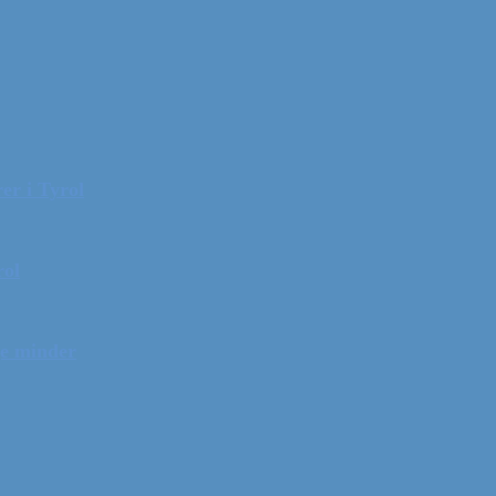
er i Tyrol
rol
ge minder