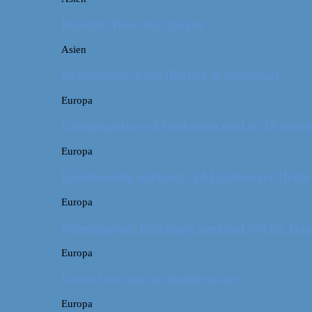
Rejsetip: Bún chả i Saigon
Asien
Rejsebudget: Kina (Beijing & Shanghai)
Europa
Campingferie ved Vestkysten med en 10 månede
Europa
Familievenlig weekend ved Lüneburger Heide
Europa
Billeddagbog: Forlænget weekend syd for Ha
Europa
Første ferie som en familie på tre
Europa