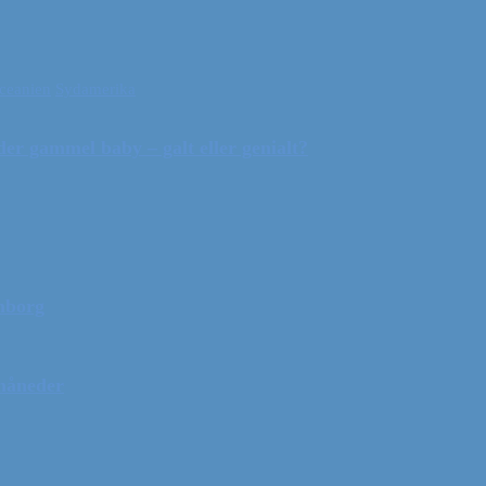
ceanien
Sydamerika
r gammel baby – galt eller genialt?
mborg
 måneder