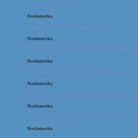
Puerto Viejo, Costa Rica
Nordamerika
Camping i USA // Campingudstyr
Nordamerika
Yellowstone National Park: En turistmagnet el
Nordamerika
Wyoming: Meget mere end Yellowstone
Nordamerika
Roadtrip i USA #4 // Wyoming: Devils Tower
Nordamerika
Roadtrip i USA #3 // South Dakota: Black Hil
Nordamerika