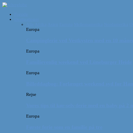
Forside
Destinationer
Alle
Afrika
Asien
Europa
Mellemamerika
Nordamerika
O
Europa
Campingferie ved Vestkysten med en 10 månede
Europa
Familievenlig weekend ved Lüneburger Heide
Europa
Billeddagbog: Forlænget weekend syd for Ha
Rejse
Vores tips til kør-selv-ferie med en baby på 2
Europa
Første ferie som en familie på tre