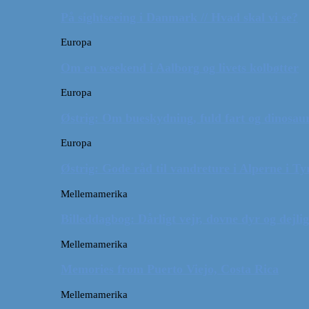
På sightseeing i Danmark // Hvad skal vi se?
Europa
Om en weekend i Aalborg og livets kolbøtter
Europa
Østrig: Om bueskydning, fuld fart og dinosaur
Europa
Østrig: Gode råd til vandreture i Alperne i Ty
Mellemamerika
Billeddagbog: Dårligt vejr, dovne dyr og dejli
Mellemamerika
Memories from Puerto Viejo, Costa Rica
Mellemamerika