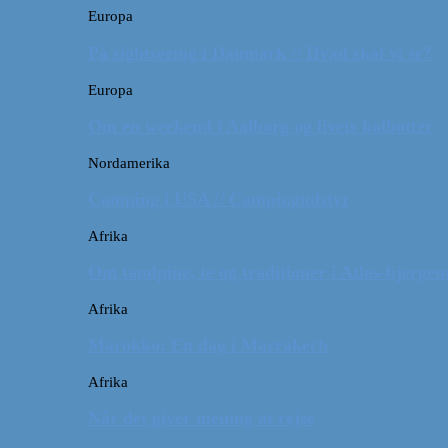
Europa
På sightseeing i Danmark // Hvad skal vi se?
Europa
Om en weekend i Aalborg og livets kolbøtter
Nordamerika
Camping i USA // Campingudstyr
Afrika
Om tandpine, te og traditioner i Atlas-bjergen
Afrika
Marokko: En dag i Marrakech
Afrika
Når det giver mening at rejse