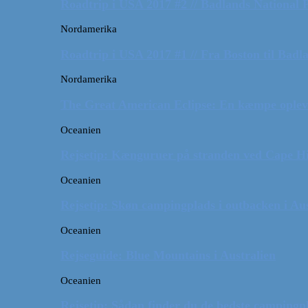
Roadtrip i USA 2017 #2 // Badlands National 
Nordamerika
Roadtrip i USA 2017 #1 // Fra Boston til Badl
Nordamerika
The Great American Eclipse: En kæmpe oplev
Oceanien
Rejsetip: Kænguruer på stranden ved Cape H
Oceanien
Rejsetip: Skøn campingplads i outbacken i Aus
Oceanien
Rejseguide: Blue Mountains i Australien
Oceanien
Rejsetip: Sådan finder du de bedste campingpl