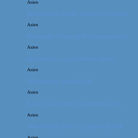
Asien
Billeddagbog: Hellige templer i Cambodja
Asien
Rejseguide: Hiking på Den Kinesiske Mur
Asien
Rejsebudget: Japan (inklusiv Tokyo)
Asien
Billeddagbog: Smukke Bali
Asien
Kina: Om at bestige Den Kinesiske Mur
Asien
Billeddagbog: Palmer og solskin på Bali
Asien