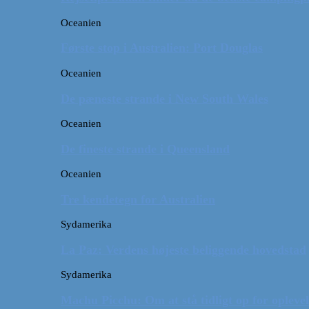
Oceanien
Første stop i Australien: Port Douglas
Oceanien
De pæneste strande i New South Wales
Oceanien
De fineste strande i Queensland
Oceanien
Tre kendetegn for Australien
Sydamerika
La Paz: Verdens højeste beliggende hovedstad
Sydamerika
Machu Picchu: Om at stå tidligt op for oplevel