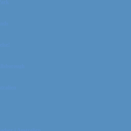
Park
ands
else!
illsborough
tralien
adser i Australien