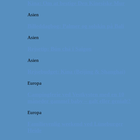
Kina: Om at bestige Den Kinesiske Mur
Asien
Billeddagbog: Palmer og solskin på Bali
Asien
Rejsetip: Bún chả i Saigon
Asien
Rejsebudget: Kina (Beijing & Shanghai)
Europa
Campingferie ved Vestkysten med en 10
måneder gammel baby – galt eller genialt?
Europa
Familievenlig weekend ved Lüneburger
Heide