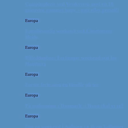
Campingferie ved Vestkysten med en 10
måneder gammel baby – galt eller genialt?
Europa
Familievenlig weekend ved Lüneburger
Heide
Europa
Billeddagbog: Forlænget weekend syd for
Hamborg
Europa
Første ferie som en familie på tre
Europa
På sightseeing i Danmark // Hvad skal vi se?
Europa
Om en weekend i Aalborg og livets kolbøtter