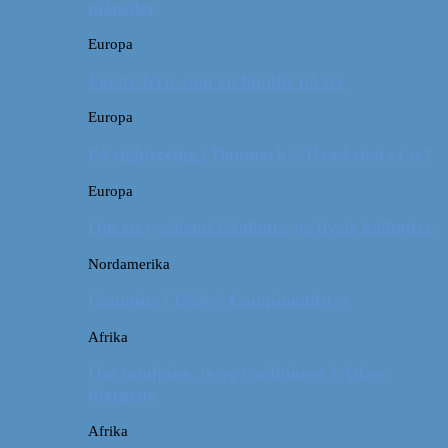
måneder
Europa
Første ferie som en familie på tre
Europa
På sightseeing i Danmark // Hvad skal vi se?
Europa
Om en weekend i Aalborg og livets kolbøtter
Nordamerika
Camping i USA // Campingudstyr
Afrika
Om tandpine, te og traditioner i Atlas-
bjergene
Afrika