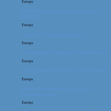
Europa
Billeddagbog: Forlænget weekend syd for
Hamborg
Europa
Første ferie som en familie på tre
Europa
På sightseeing i Danmark // Hvad skal vi se?
Europa
Om en weekend i Aalborg og livets kolbøtter
Europa
Østrig: Om bueskydning, fuld fart og
dinosaurer i Tyrol
Europa