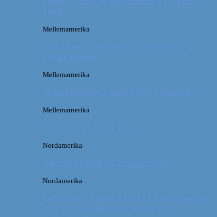
Østrig: Gode råd til vandreture i Alperne i
Tyrol
Mellemamerika
Billeddagbog: Dårligt vejr, dovne dyr og
dejlige minder
Mellemamerika
Memories from Puerto Viejo, Costa Rica
Mellemamerika
Puerto Viejo, Costa Rica
Nordamerika
Camping i USA // Campingudstyr
Nordamerika
Yellowstone National Park: En turistmagnet
eller en naturoplevelse udover det