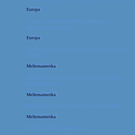
Europa
Østrig: Om bueskydning, fuld fart og
dinosaurer i Tyrol
Europa
Østrig: Gode råd til vandreture i Alperne i
Tyrol
Mellemamerika
Billeddagbog: Dårligt vejr, dovne dyr og
dejlige minder
Mellemamerika
Memories from Puerto Viejo, Costa Rica
Mellemamerika
Puerto Viejo, Costa Rica