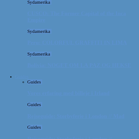
Sydamerika
CUSCO: The Former Capital of the Inca
Empire
Sydamerika
Peru: COLORFUL GRAFFITI IN LIMA
Sydamerika
Bolivia: NOGET OM LA PAZ OG HEKSE
Guides
Guides
Vores erfaring med billeje i Irland
Guides
Rejseguide: Storbyferie i London // Mad
Guides
Rejseguide: Storbyferie i London //