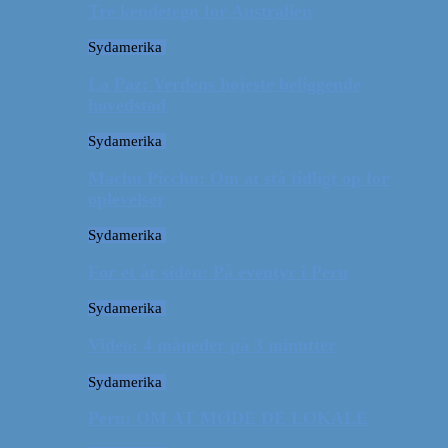
Tre kendetegn for Australien
Sydamerika
La Paz: Verdens højeste beliggende
hovedstad
Sydamerika
Machu Picchu: Om at stå tidligt op for
oplevelser
Sydamerika
For et år siden: På eventyr i Peru
Sydamerika
Video: 4 måneder på 3 minutter
Sydamerika
Peru: OM AT MØDE DE LOKALE