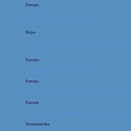
Europa
Billeddagbog: Forlænget weekend syd for
Hamborg
Rejse
Vores tips til kør-selv-ferie med en baby på 2
måneder
Europa
Første ferie som en familie på tre
Europa
På sightseeing i Danmark // Hvad skal vi se?
Europa
Om en weekend i Aalborg og livets kolbøtter
Nordamerika