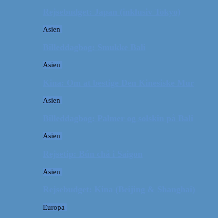
Rejsebudget: Japan (inklusiv Tokyo)
Asien
Billeddagbog: Smukke Bali
Asien
Kina: Om at bestige Den Kinesiske Mur
Asien
Billeddagbog: Palmer og solskin på Bali
Asien
Rejsetip: Bún chả i Saigon
Asien
Rejsebudget: Kina (Beijing & Shanghai)
Europa