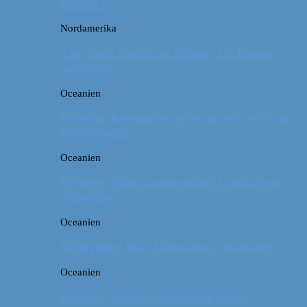
Badlands
Nordamerika
The Great American Eclipse: En kæmpe
oplevelse!
Oceanien
Rejsetip: Kænguruer på stranden ved Cape
Hillsborough
Oceanien
Rejsetip: Skøn campingplads i outbacken i
Australien
Oceanien
Rejseguide: Blue Mountains i Australien
Oceanien
Rejsetip: Sådan finder du de bedste