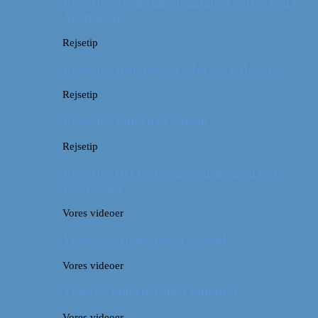
Rejsetip: Skøn campingplads i outbacken i
Australien
Rejsetip
Rejsetip: Izmailovsky Market i Moskva
Rejsetip
Rejsetip: Bún chả i Saigon
Rejsetip
Rejsetip: Det bedste georgiske mad i Skt.
Petersborg
Vores videoer
Video: En timelapse fra Seoul
Vores videoer
Video: 4 måneder på 3 minutter
Vores videoer