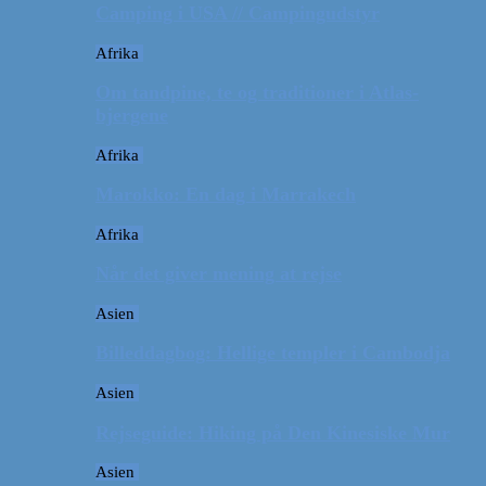
Camping i USA // Campingudstyr
Afrika
Om tandpine, te og traditioner i Atlas-
bjergene
Afrika
Marokko: En dag i Marrakech
Afrika
Når det giver mening at rejse
Asien
Billeddagbog: Hellige templer i Cambodja
Asien
Rejseguide: Hiking på Den Kinesiske Mur
Asien