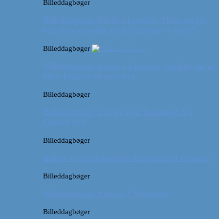
Billeddagbøger
Billeddagbog: Forår i London (Hvor meget
kan man egentlig nå på 52 timer i byen?)
Billeddagbøger
Billeddagbog: Safari i Ungarn? (og lidt om at
blive klogere af at rejse)
Billeddagbøger
Billeddagbog: Udsigt over Budapest fra
Gellert Hill
Billeddagbøger
Billed- og rejsedagbog: Afslapning i Ungarn
Billeddagbøger
Billeddagbog: Efterår i München
Billeddagbøger