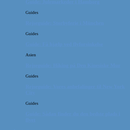
Guide: Julemarkeder i Hamborg
Guides
Rejseguide: Storbyferie i München
Guides
Guide: Få hjælp ved flyforsinkelse
Asien
Rejseguide: Hiking på Den Kinesiske Mur
Guides
Rejseguide: Vores anbefalinger til New York
City
Guides
Guide: Sådan finder du den bedste plads i
flyet