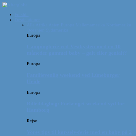
Forside
Destinationer
Alle
Afrika
Asien
Europa
Mellemamerika
Nordamerika
Oceanien
Sydamerika
Europa
Campingferie ved Vestkysten med en 10
måneder gammel baby – galt eller genialt?
Europa
Familievenlig weekend ved Lüneburger
Heide
Europa
Billeddagbog: Forlænget weekend syd for
Hamborg
Rejse
Vores tips til kør-selv-ferie med en baby på 2