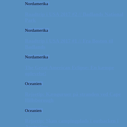
Nordamerika
Roadtrip i USA 2017 #2 // Badlands National
Park
Nordamerika
Roadtrip i USA 2017 #1 // Fra Boston til
Badlands
Nordamerika
The Great American Eclipse: En kæmpe
oplevelse!
Oceanien
Rejsetip: Kænguruer på stranden ved Cape
Hillsborough
Oceanien
Rejsetip: Skøn campingplads i outbacken i
Australien