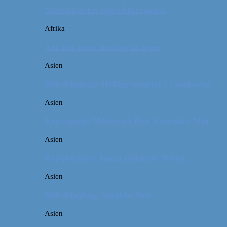
Marokko: En dag i Marrakech
Afrika
Når det giver mening at rejse
Asien
Billeddagbog: Hellige templer i Cambodja
Asien
Rejseguide: Hiking på Den Kinesiske Mur
Asien
Rejsebudget: Japan (inklusiv Tokyo)
Asien
Billeddagbog: Smukke Bali
Asien