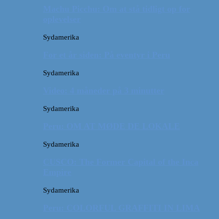
Machu Picchu: Om at stå tidligt op for
oplevelser
Sydamerika
For et år siden: På eventyr i Peru
Sydamerika
Video: 4 måneder på 3 minutter
Sydamerika
Peru: OM AT MØDE DE LOKALE
Sydamerika
CUSCO: The Former Capital of the Inca
Empire
Sydamerika
Peru: COLORFUL GRAFFITI IN LIMA