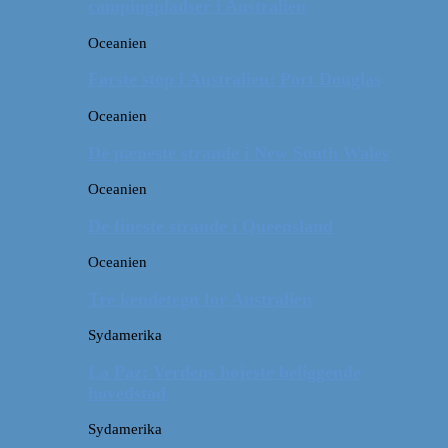
campingpladser i Australien
Oceanien
Første stop i Australien: Port Douglas
Oceanien
De pæneste strande i New South Wales
Oceanien
De fineste strande i Queensland
Oceanien
Tre kendetegn for Australien
Sydamerika
La Paz: Verdens højeste beliggende
hovedstad
Sydamerika