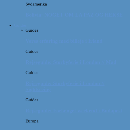
Sydamerika
Bolivia: NOGET OM LA PAZ OG HEKSE
Guides
Guides
Vores erfaring med billeje i Irland
Guides
Rejseguide: Storbyferie i London // Mad
Guides
Rejseguide: Storbyferie i London //
Sightseeing
Guides
Rejseguide: Forlænget weekend i Budapest
Europa