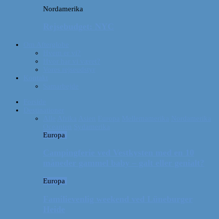
Nordamerika
Rejsebudget: NYC
Om Afterglobe
Hvem er vi?
Hvor har vi været?
Vores rejseudstyr
Kontakt
Samarbejde
Forside
Destinationer
Alle
Afrika
Asien
Europa
Mellemamerika
Nordamerika
Oceanien
Sydamerika
Europa
Campingferie ved Vestkysten med en 10
måneder gammel baby – galt eller genialt?
Europa
Familievenlig weekend ved Lüneburger
Heide