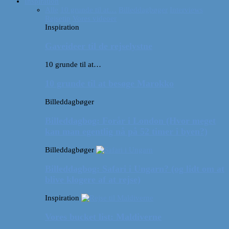
Inspiration
Alle
10 grunde til at…
Billeddagbøger
Interviews
Rejsetip
Vores videoer
Inspiration
Gaveideer til de rejselystne
10 grunde til at…
10 grunde til at besøge Marokko
Billeddagbøger
Billeddagbog: Forår i London (Hvor meget
kan man egentlig nå på 52 timer i byen?)
Billeddagbøger
Billeddagbog: Safari i Ungarn? (og lidt om at
blive klogere af at rejse)
Inspiration
Vores bucket list: Maldiverne