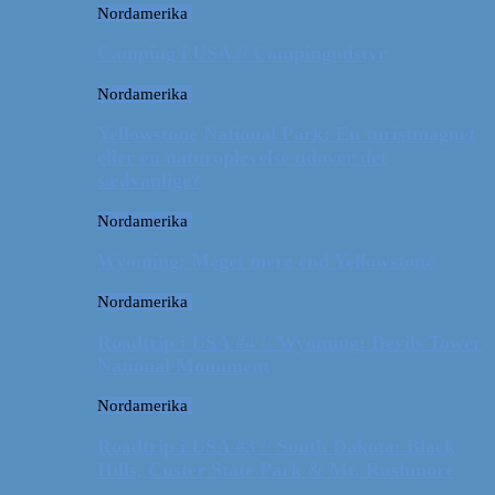
Nordamerika
Camping i USA // Campingudstyr
Nordamerika
Yellowstone National Park: En turistmagnet
eller en naturoplevelse udover det
sædvanlige?
Nordamerika
Wyoming: Meget mere end Yellowstone
Nordamerika
Roadtrip i USA #4 // Wyoming: Devils Tower
National Monument
Nordamerika
Roadtrip i USA #3 // South Dakota: Black
Hills, Custer State Park & Mt. Rushmore