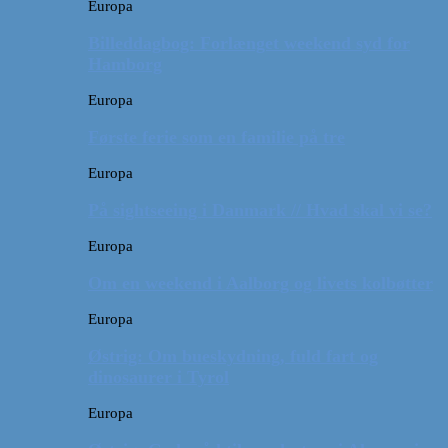
Europa
Billeddagbog: Forlænget weekend syd for
Hamborg
Europa
Første ferie som en familie på tre
Europa
På sightseeing i Danmark // Hvad skal vi se?
Europa
Om en weekend i Aalborg og livets kolbøtter
Europa
Østrig: Om bueskydning, fuld fart og
dinosaurer i Tyrol
Europa