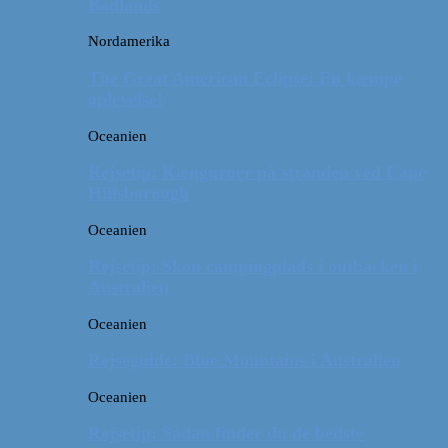
Badlands
Nordamerika
The Great American Eclipse: En kæmpe
oplevelse!
Oceanien
Rejsetip: Kænguruer på stranden ved Cape
Hillsborough
Oceanien
Rejsetip: Skøn campingplads i outbacken i
Australien
Oceanien
Rejseguide: Blue Mountains i Australien
Oceanien
Rejsetip: Sådan finder du de bedste