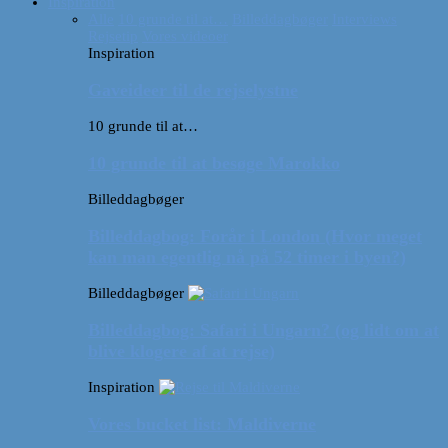
Inspiration
Alle
10 grunde til at…
Billeddagbøger
Interviews
Rejsetip
Vores videoer
Inspiration
Gaveideer til de rejselystne
10 grunde til at…
10 grunde til at besøge Marokko
Billeddagbøger
Billeddagbog: Forår i London (Hvor meget
kan man egentlig nå på 52 timer i byen?)
Billeddagbøger
Billeddagbog: Safari i Ungarn? (og lidt om at
blive klogere af at rejse)
Inspiration
Vores bucket list: Maldiverne