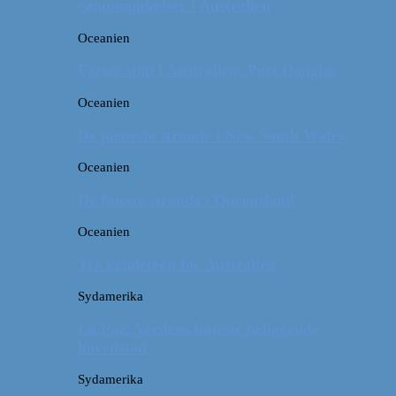
campingpladser i Australien
Oceanien
Første stop i Australien: Port Douglas
Oceanien
De pæneste strande i New South Wales
Oceanien
De fineste strande i Queensland
Oceanien
Tre kendetegn for Australien
Sydamerika
La Paz: Verdens højeste beliggende
hovedstad
Sydamerika