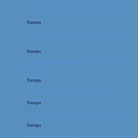
Campingferie ved Vestkysten med en 10
måneder gammel baby – galt eller genialt?
Europa
Familievenlig weekend ved Lüneburger
Heide
Europa
Billeddagbog: Forlænget weekend syd for
Hamborg
Europa
Første ferie som en familie på tre
Europa
På sightseeing i Danmark // Hvad skal vi se?
Europa
Om en weekend i Aalborg og livets kolbøtter