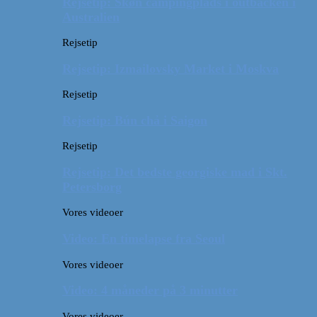
Rejsetip: Skøn campingplads i outbacken i
Australien
Rejsetip
Rejsetip: Izmailovsky Market i Moskva
Rejsetip
Rejsetip: Bún chả i Saigon
Rejsetip
Rejsetip: Det bedste georgiske mad i Skt.
Petersborg
Vores videoer
Video: En timelapse fra Seoul
Vores videoer
Video: 4 måneder på 3 minutter
Vores videoer