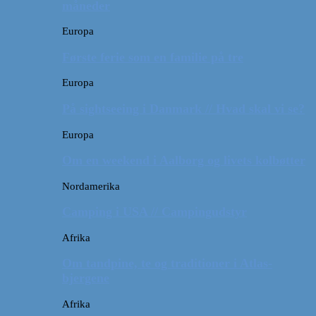
måneder
Europa
Første ferie som en familie på tre
Europa
På sightseeing i Danmark // Hvad skal vi se?
Europa
Om en weekend i Aalborg og livets kolbøtter
Nordamerika
Camping i USA // Campingudstyr
Afrika
Om tandpine, te og traditioner i Atlas-
bjergene
Afrika