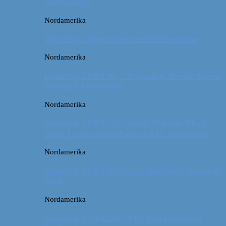
sædvanlige?
Nordamerika
Wyoming: Meget mere end Yellowstone
Nordamerika
Roadtrip i USA #4 // Wyoming: Devils Tower
National Monument
Nordamerika
Roadtrip i USA #3 // South Dakota: Black
Hills, Custer State Park & Mt. Rushmore
Nordamerika
Roadtrip i USA 2017 #2 // Badlands National
Park
Nordamerika
Roadtrip i USA 2017 #1 // Fra Boston til