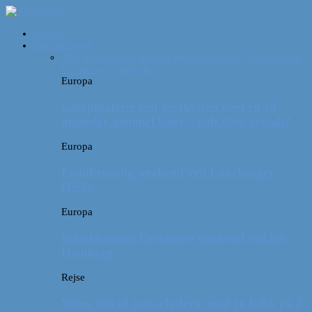
Forside
Destinationer
Alle
Afrika
Asien
Europa
Mellemamerika
Nordamerika
Oceanien
Sydamerika
Europa
Campingferie ved Vestkysten med en 10
måneder gammel baby – galt eller genialt?
Europa
Familievenlig weekend ved Lüneburger
Heide
Europa
Billeddagbog: Forlænget weekend syd for
Hamborg
Rejse
Vores tips til kør-selv-ferie med en baby på 2