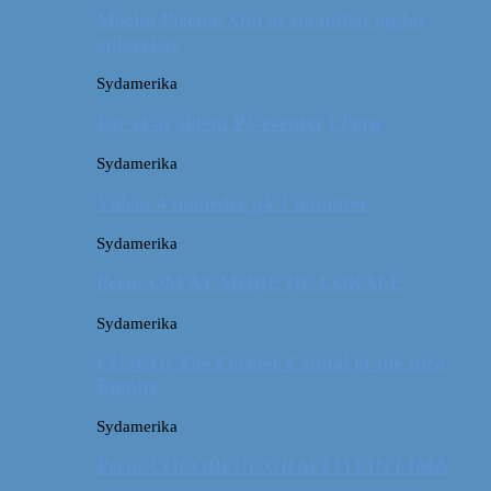
Machu Picchu: Om at stå tidligt op for
oplevelser
Sydamerika
For et år siden: På eventyr i Peru
Sydamerika
Video: 4 måneder på 3 minutter
Sydamerika
Peru: OM AT MØDE DE LOKALE
Sydamerika
CUSCO: The Former Capital of the Inca
Empire
Sydamerika
Peru: COLORFUL GRAFFITI IN LIMA