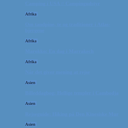
Camping i USA // Campingudstyr
Afrika
Om tandpine, te og traditioner i Atlas-
bjergene
Afrika
Marokko: En dag i Marrakech
Afrika
Når det giver mening at rejse
Asien
Billeddagbog: Hellige templer i Cambodja
Asien
Rejseguide: Hiking på Den Kinesiske Mur
Asien