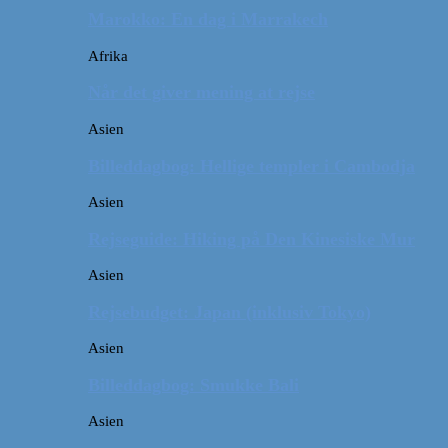
Marokko: En dag i Marrakech
Afrika
Når det giver mening at rejse
Asien
Billeddagbog: Hellige templer i Cambodja
Asien
Rejseguide: Hiking på Den Kinesiske Mur
Asien
Rejsebudget: Japan (inklusiv Tokyo)
Asien
Billeddagbog: Smukke Bali
Asien