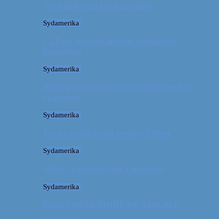
Tre kendetegn for Australien
Sydamerika
La Paz: Verdens højeste beliggende
hovedstad
Sydamerika
Machu Picchu: Om at stå tidligt op for
oplevelser
Sydamerika
For et år siden: På eventyr i Peru
Sydamerika
Video: 4 måneder på 3 minutter
Sydamerika
Peru: OM AT MØDE DE LOKALE