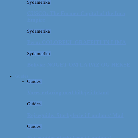
Sydamerika
CUSCO: The Former Capital of the Inca
Empire
Sydamerika
Peru: COLORFUL GRAFFITI IN LIMA
Sydamerika
Bolivia: NOGET OM LA PAZ OG HEKSE
Guides
Guides
Vores erfaring med billeje i Irland
Guides
Rejseguide: Storbyferie i London // Mad
Guides
Rejseguide: Storbyferie i London //