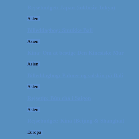
Rejsebudget: Japan (inklusiv Tokyo)
Asien
Billeddagbog: Smukke Bali
Asien
Kina: Om at bestige Den Kinesiske Mur
Asien
Billeddagbog: Palmer og solskin på Bali
Asien
Rejsetip: Bún chả i Saigon
Asien
Rejsebudget: Kina (Beijing & Shanghai)
Europa