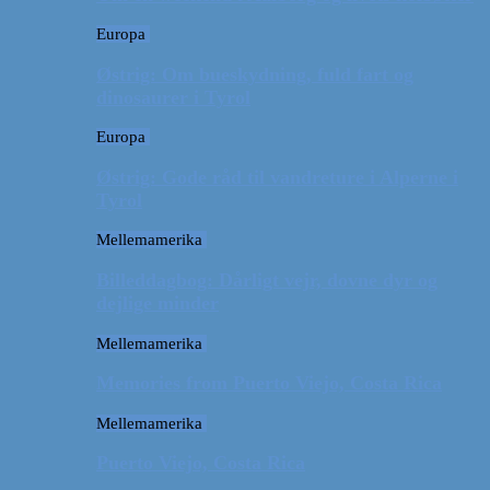
Europa
Østrig: Om bueskydning, fuld fart og
dinosaurer i Tyrol
Europa
Østrig: Gode råd til vandreture i Alperne i
Tyrol
Mellemamerika
Billeddagbog: Dårligt vejr, dovne dyr og
dejlige minder
Mellemamerika
Memories from Puerto Viejo, Costa Rica
Mellemamerika
Puerto Viejo, Costa Rica