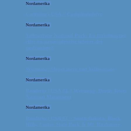
Nordamerika
Camping i USA // Campingudstyr
Nordamerika
Yellowstone National Park: En turistmagnet
eller en naturoplevelse udover det
sædvanlige?
Nordamerika
Wyoming: Meget mere end Yellowstone
Nordamerika
Roadtrip i USA #4 // Wyoming: Devils Tower
National Monument
Nordamerika
Roadtrip i USA #3 // South Dakota: Black
Hills, Custer State Park & Mt. Rushmore