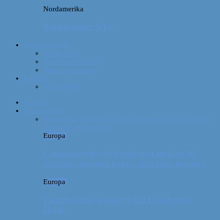
Nordamerika
Rejsebudget: NYC
Om Afterglobe
Hvem er vi?
Hvor har vi været?
Vores rejseudstyr
Kontakt
Samarbejde
Forside
Destinationer
Alle
Afrika
Asien
Europa
Mellemamerika
Nordamerika
Oceanien
Sydamerika
Europa
Campingferie ved Vestkysten med en 10
måneder gammel baby – galt eller genialt?
Europa
Familievenlig weekend ved Lüneburger
Heide