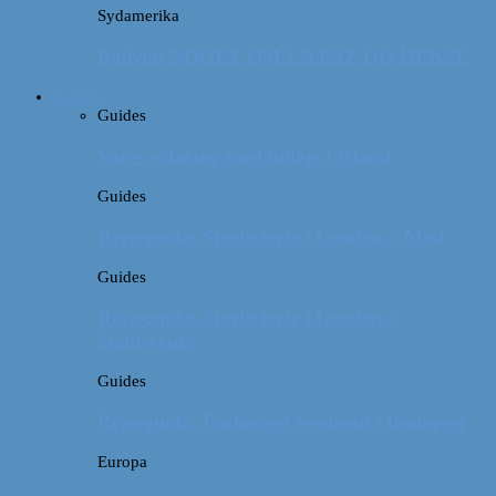
Sydamerika
Bolivia: NOGET OM LA PAZ OG HEKSE
Guides
Guides
Vores erfaring med billeje i Irland
Guides
Rejseguide: Storbyferie i London // Mad
Guides
Rejseguide: Storbyferie i London //
Sightseeing
Guides
Rejseguide: Forlænget weekend i Budapest
Europa