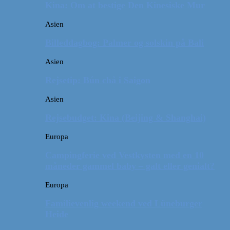
Kina: Om at bestige Den Kinesiske Mur
Asien
Billeddagbog: Palmer og solskin på Bali
Asien
Rejsetip: Bún chả i Saigon
Asien
Rejsebudget: Kina (Beijing & Shanghai)
Europa
Campingferie ved Vestkysten med en 10
måneder gammel baby – galt eller genialt?
Europa
Familievenlig weekend ved Lüneburger
Heide