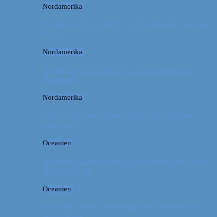
Nordamerika
Roadtrip i USA 2017 #2 // Badlands National
Park
Nordamerika
Roadtrip i USA 2017 #1 // Fra Boston til
Badlands
Nordamerika
The Great American Eclipse: En kæmpe
oplevelse!
Oceanien
Rejsetip: Kænguruer på stranden ved Cape
Hillsborough
Oceanien
Rejsetip: Skøn campingplads i outbacken i
Australien