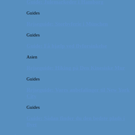
Guide: Julemarkeder i Hamborg
Guides
Rejseguide: Storbyferie i München
Guides
Guide: Få hjælp ved flyforsinkelse
Asien
Rejseguide: Hiking på Den Kinesiske Mur
Guides
Rejseguide: Vores anbefalinger til New York
City
Guides
Guide: Sådan finder du den bedste plads i
flyet