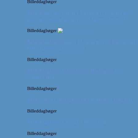
Billeddagbøger
Billeddagbog: Forår i London (Hvor meget
kan man egentlig nå på 52 timer i byen?)
Billeddagbøger
Billeddagbog: Safari i Ungarn? (og lidt om at
blive klogere af at rejse)
Billeddagbøger
Billeddagbog: Udsigt over Budapest fra
Gellert Hill
Billeddagbøger
Billed- og rejsedagbog: Afslapning i Ungarn
Billeddagbøger
Billeddagbog: Efterår i München
Billeddagbøger