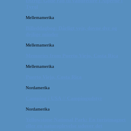
Østrig: Gode råd til vandreture i Alperne i
Tyrol
Mellemamerika
Billeddagbog: Dårligt vejr, dovne dyr og
dejlige minder
Mellemamerika
Memories from Puerto Viejo, Costa Rica
Mellemamerika
Puerto Viejo, Costa Rica
Nordamerika
Camping i USA // Campingudstyr
Nordamerika
Yellowstone National Park: En turistmagnet
eller en naturoplevelse udover det