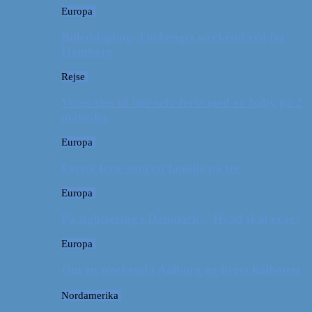
Europa
Billeddagbog: Forlænget weekend syd for
Hamborg
Rejse
Vores tips til kør-selv-ferie med en baby på 2
måneder
Europa
Første ferie som en familie på tre
Europa
På sightseeing i Danmark // Hvad skal vi se?
Europa
Om en weekend i Aalborg og livets kolbøtter
Nordamerika