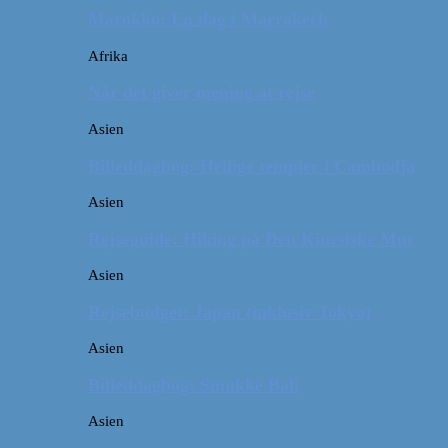
Marokko: En dag i Marrakech
Afrika
Når det giver mening at rejse
Asien
Billeddagbog: Hellige templer i Cambodja
Asien
Rejseguide: Hiking på Den Kinesiske Mur
Asien
Rejsebudget: Japan (inklusiv Tokyo)
Asien
Billeddagbog: Smukke Bali
Asien