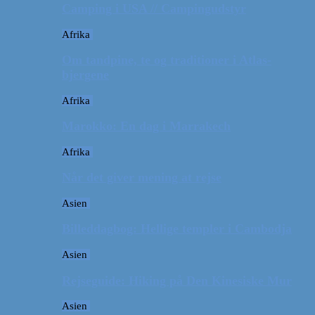
Camping i USA // Campingudstyr
Afrika
Om tandpine, te og traditioner i Atlas-
bjergene
Afrika
Marokko: En dag i Marrakech
Afrika
Når det giver mening at rejse
Asien
Billeddagbog: Hellige templer i Cambodja
Asien
Rejseguide: Hiking på Den Kinesiske Mur
Asien