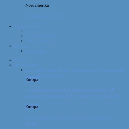
Nordamerika
Rejsebudget: NYC
Om Afterglobe
Hvem er vi?
Hvor har vi været?
Vores rejseudstyr
Kontakt
Samarbejde
Forside
Destinationer
Alle
Afrika
Asien
Europa
Mellemamerika
Nordamerika
Oceanien
Sydamerika
Europa
Campingferie ved Vestkysten med en 10
måneder gammel baby – galt eller genialt?
Europa
Familievenlig weekend ved Lüneburger
Heide