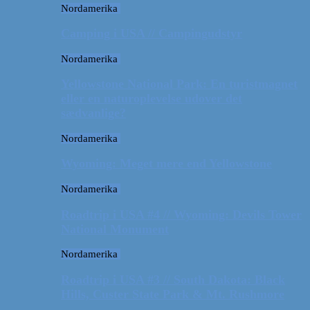
Nordamerika
Camping i USA // Campingudstyr
Nordamerika
Yellowstone National Park: En turistmagnet
eller en naturoplevelse udover det
sædvanlige?
Nordamerika
Wyoming: Meget mere end Yellowstone
Nordamerika
Roadtrip i USA #4 // Wyoming: Devils Tower
National Monument
Nordamerika
Roadtrip i USA #3 // South Dakota: Black
Hills, Custer State Park & Mt. Rushmore