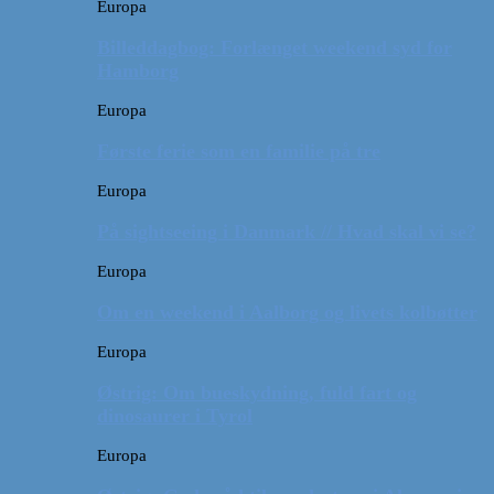
Europa
Billeddagbog: Forlænget weekend syd for
Hamborg
Europa
Første ferie som en familie på tre
Europa
På sightseeing i Danmark // Hvad skal vi se?
Europa
Om en weekend i Aalborg og livets kolbøtter
Europa
Østrig: Om bueskydning, fuld fart og
dinosaurer i Tyrol
Europa