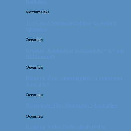
Badlands
Nordamerika
The Great American Eclipse: En kæmpe
oplevelse!
Oceanien
Rejsetip: Kænguruer på stranden ved Cape
Hillsborough
Oceanien
Rejsetip: Skøn campingplads i outbacken i
Australien
Oceanien
Rejseguide: Blue Mountains i Australien
Oceanien
Rejsetip: Sådan finder du de bedste