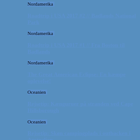
Nordamerika
Roadtrip i USA 2017 #2 // Badlands National
Park
Nordamerika
Roadtrip i USA 2017 #1 // Fra Boston til
Badlands
Nordamerika
The Great American Eclipse: En kæmpe
oplevelse!
Oceanien
Rejsetip: Kænguruer på stranden ved Cape
Hillsborough
Oceanien
Rejsetip: Skøn campingplads i outbacken i
Australien