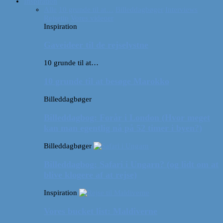
Inspiration
Alle
10 grunde til at…
Billeddagbøger
Interviews
Rejsetip
Vores videoer
Inspiration
Gaveideer til de rejselystne
10 grunde til at…
10 grunde til at besøge Marokko
Billeddagbøger
Billeddagbog: Forår i London (Hvor meget
kan man egentlig nå på 52 timer i byen?)
Billeddagbøger
Billeddagbog: Safari i Ungarn? (og lidt om at
blive klogere af at rejse)
Inspiration
Vores bucket list: Maldiverne