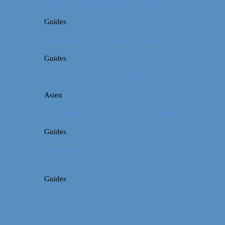
Guide: Julemarkeder i Hamborg
Guides
Rejseguide: Storbyferie i München
Guides
Guide: Få hjælp ved flyforsinkelse
Asien
Rejseguide: Hiking på Den Kinesiske Mur
Guides
Rejseguide: Vores anbefalinger til New York
City
Guides
Guide: Sådan finder du den bedste plads i
flyet