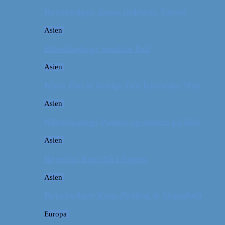
Rejsebudget: Japan (inklusiv Tokyo)
Asien
Billeddagbog: Smukke Bali
Asien
Kina: Om at bestige Den Kinesiske Mur
Asien
Billeddagbog: Palmer og solskin på Bali
Asien
Rejsetip: Bún chả i Saigon
Asien
Rejsebudget: Kina (Beijing & Shanghai)
Europa