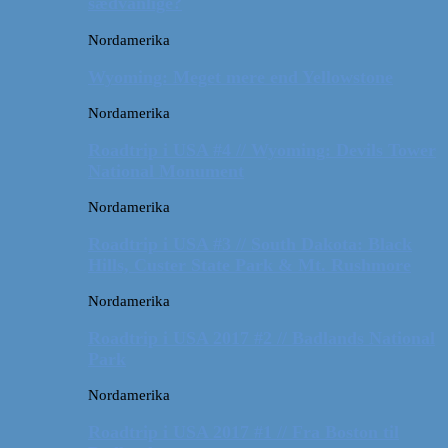
sædvanlige?
Nordamerika
Wyoming: Meget mere end Yellowstone
Nordamerika
Roadtrip i USA #4 // Wyoming: Devils Tower
National Monument
Nordamerika
Roadtrip i USA #3 // South Dakota: Black
Hills, Custer State Park & Mt. Rushmore
Nordamerika
Roadtrip i USA 2017 #2 // Badlands National
Park
Nordamerika
Roadtrip i USA 2017 #1 // Fra Boston til