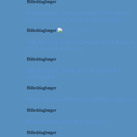
Billeddagbøger
Billeddagbog: Forår i London (Hvor meget
kan man egentlig nå på 52 timer i byen?)
Billeddagbøger
Billeddagbog: Safari i Ungarn? (og lidt om at
blive klogere af at rejse)
Billeddagbøger
Billeddagbog: Udsigt over Budapest fra
Gellert Hill
Billeddagbøger
Billed- og rejsedagbog: Afslapning i Ungarn
Billeddagbøger
Billeddagbog: Efterår i München
Billeddagbøger