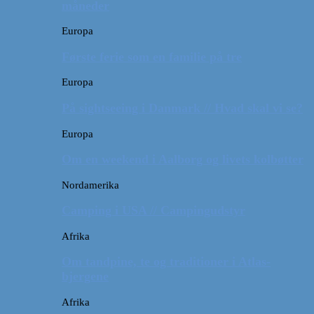
måneder
Europa
Første ferie som en familie på tre
Europa
På sightseeing i Danmark // Hvad skal vi se?
Europa
Om en weekend i Aalborg og livets kolbøtter
Nordamerika
Camping i USA // Campingudstyr
Afrika
Om tandpine, te og traditioner i Atlas-
bjergene
Afrika