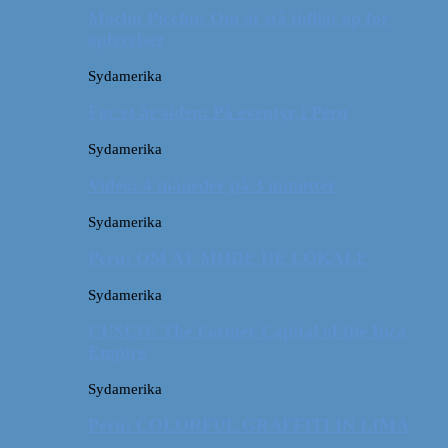
Machu Picchu: Om at stå tidligt op for
oplevelser
Sydamerika
For et år siden: På eventyr i Peru
Sydamerika
Video: 4 måneder på 3 minutter
Sydamerika
Peru: OM AT MØDE DE LOKALE
Sydamerika
CUSCO: The Former Capital of the Inca
Empire
Sydamerika
Peru: COLORFUL GRAFFITI IN LIMA