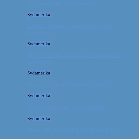
Tre kendetegn for Australien
Sydamerika
La Paz: Verdens højeste beliggende
hovedstad
Sydamerika
Machu Picchu: Om at stå tidligt op for
oplevelser
Sydamerika
For et år siden: På eventyr i Peru
Sydamerika
Video: 4 måneder på 3 minutter
Sydamerika
Peru: OM AT MØDE DE LOKALE