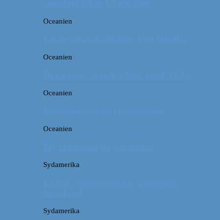
campingpladser i Australien
Oceanien
Første stop i Australien: Port Douglas
Oceanien
De pæneste strande i New South Wales
Oceanien
De fineste strande i Queensland
Oceanien
Tre kendetegn for Australien
Sydamerika
La Paz: Verdens højeste beliggende
hovedstad
Sydamerika