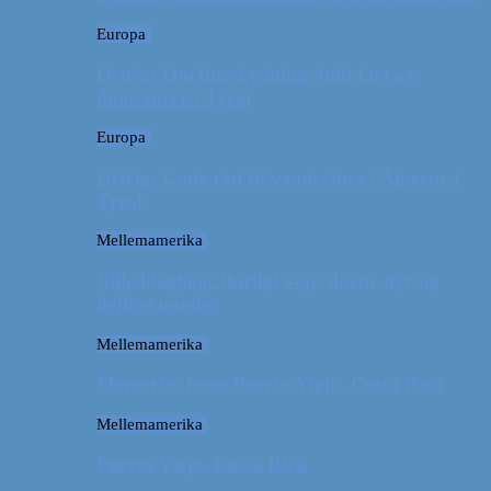
Europa
Østrig: Om bueskydning, fuld fart og
dinosaurer i Tyrol
Europa
Østrig: Gode råd til vandreture i Alperne i
Tyrol
Mellemamerika
Billeddagbog: Dårligt vejr, dovne dyr og
dejlige minder
Mellemamerika
Memories from Puerto Viejo, Costa Rica
Mellemamerika
Puerto Viejo, Costa Rica