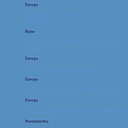
Europa
Billeddagbog: Forlænget weekend syd for
Hamborg
Rejse
Vores tips til kør-selv-ferie med en baby på 2
måneder
Europa
Første ferie som en familie på tre
Europa
På sightseeing i Danmark // Hvad skal vi se?
Europa
Om en weekend i Aalborg og livets kolbøtter
Nordamerika