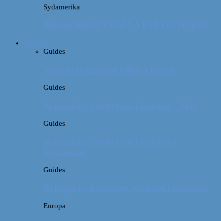
Sydamerika
Bolivia: NOGET OM LA PAZ OG HEKSE
Guides
Guides
Vores erfaring med billeje i Irland
Guides
Rejseguide: Storbyferie i London // Mad
Guides
Rejseguide: Storbyferie i London //
Sightseeing
Guides
Rejseguide: Forlænget weekend i Budapest
Europa