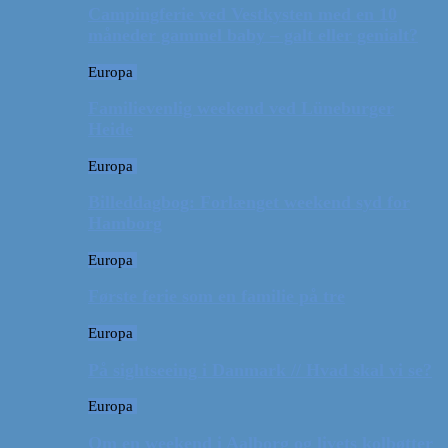
Campingferie ved Vestkysten med en 10
måneder gammel baby – galt eller genialt?
Europa
Familievenlig weekend ved Lüneburger
Heide
Europa
Billeddagbog: Forlænget weekend syd for
Hamborg
Europa
Første ferie som en familie på tre
Europa
På sightseeing i Danmark // Hvad skal vi se?
Europa
Om en weekend i Aalborg og livets kolbøtter