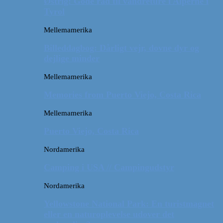
Østrig: Gode råd til vandreture i Alperne i
Tyrol
Mellemamerika
Billeddagbog: Dårligt vejr, dovne dyr og
dejlige minder
Mellemamerika
Memories from Puerto Viejo, Costa Rica
Mellemamerika
Puerto Viejo, Costa Rica
Nordamerika
Camping i USA // Campingudstyr
Nordamerika
Yellowstone National Park: En turistmagnet
eller en naturoplevelse udover det