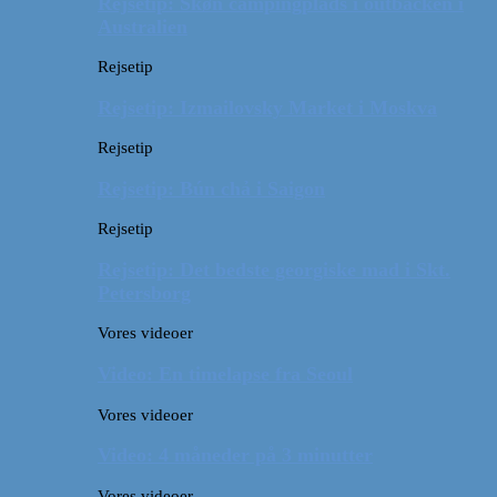
Rejsetip: Skøn campingplads i outbacken i
Australien
Rejsetip
Rejsetip: Izmailovsky Market i Moskva
Rejsetip
Rejsetip: Bún chả i Saigon
Rejsetip
Rejsetip: Det bedste georgiske mad i Skt.
Petersborg
Vores videoer
Video: En timelapse fra Seoul
Vores videoer
Video: 4 måneder på 3 minutter
Vores videoer