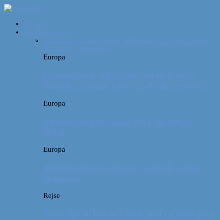
Forside
Destinationer
Alle
Afrika
Asien
Europa
Mellemamerika
Nordamerika
Oceanien
Sydamerika
Europa
Campingferie ved Vestkysten med en 10
måneder gammel baby – galt eller genialt?
Europa
Familievenlig weekend ved Lüneburger
Heide
Europa
Billeddagbog: Forlænget weekend syd for
Hamborg
Rejse
Vores tips til kør-selv-ferie med en baby på 2