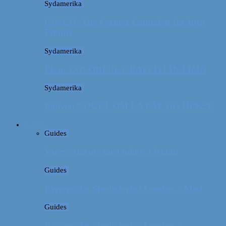
Sydamerika
CUSCO: The Former Capital of the Inca
Empire
Sydamerika
Peru: COLORFUL GRAFFITI IN LIMA
Sydamerika
Bolivia: NOGET OM LA PAZ OG HEKSE
Guides
Guides
Vores erfaring med billeje i Irland
Guides
Rejseguide: Storbyferie i London // Mad
Guides
Rejseguide: Storbyferie i London //