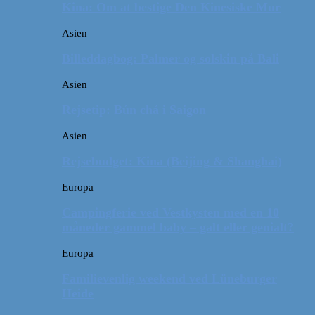
Kina: Om at bestige Den Kinesiske Mur
Asien
Billeddagbog: Palmer og solskin på Bali
Asien
Rejsetip: Bún chả i Saigon
Asien
Rejsebudget: Kina (Beijing & Shanghai)
Europa
Campingferie ved Vestkysten med en 10
måneder gammel baby – galt eller genialt?
Europa
Familievenlig weekend ved Lüneburger
Heide