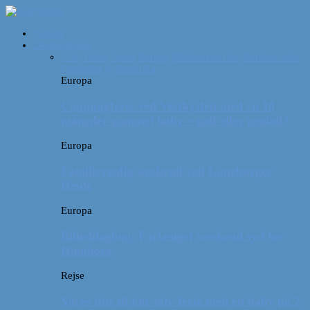
Forside
Destinationer
Alle
Afrika
Asien
Europa
Mellemamerika
Nordamerika
Oceanien
Sydamerika
Europa
Campingferie ved Vestkysten med en 10
måneder gammel baby – galt eller genialt?
Europa
Familievenlig weekend ved Lüneburger
Heide
Europa
Billeddagbog: Forlænget weekend syd for
Hamborg
Rejse
Vores tips til kør-selv-ferie med en baby på 2