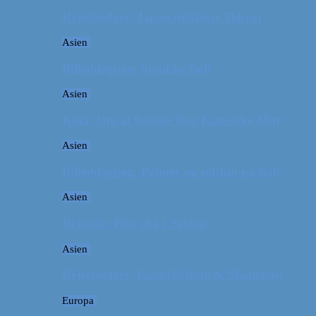
Rejsebudget: Japan (inklusiv Tokyo)
Asien
Billeddagbog: Smukke Bali
Asien
Kina: Om at bestige Den Kinesiske Mur
Asien
Billeddagbog: Palmer og solskin på Bali
Asien
Rejsetip: Bún chả i Saigon
Asien
Rejsebudget: Kina (Beijing & Shanghai)
Europa