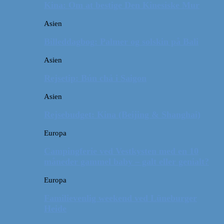
Kina: Om at bestige Den Kinesiske Mur
Asien
Billeddagbog: Palmer og solskin på Bali
Asien
Rejsetip: Bún chả i Saigon
Asien
Rejsebudget: Kina (Beijing & Shanghai)
Europa
Campingferie ved Vestkysten med en 10
måneder gammel baby – galt eller genialt?
Europa
Familievenlig weekend ved Lüneburger
Heide