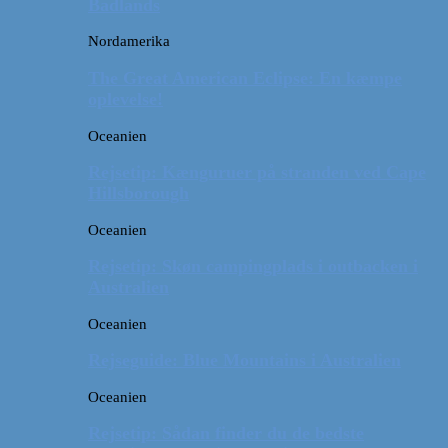
Badlands
Nordamerika
The Great American Eclipse: En kæmpe
oplevelse!
Oceanien
Rejsetip: Kænguruer på stranden ved Cape
Hillsborough
Oceanien
Rejsetip: Skøn campingplads i outbacken i
Australien
Oceanien
Rejseguide: Blue Mountains i Australien
Oceanien
Rejsetip: Sådan finder du de bedste