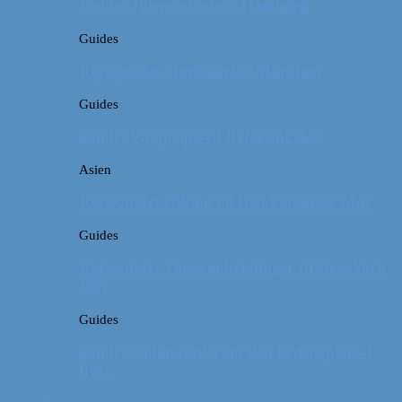
Guide: Julemarkeder i Hamborg
Guides
Rejseguide: Storbyferie i München
Guides
Guide: Få hjælp ved flyforsinkelse
Asien
Rejseguide: Hiking på Den Kinesiske Mur
Guides
Rejseguide: Vores anbefalinger til New York
City
Guides
Guide: Sådan finder du den bedste plads i
flyet