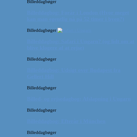
Billeddagbøger
Billeddagbog: Forår i London (Hvor meget
kan man egentlig nå på 52 timer i byen?)
Billeddagbøger
Billeddagbog: Safari i Ungarn? (og lidt om at
blive klogere af at rejse)
Billeddagbøger
Billeddagbog: Udsigt over Budapest fra
Gellert Hill
Billeddagbøger
Billed- og rejsedagbog: Afslapning i Ungarn
Billeddagbøger
Billeddagbog: Efterår i München
Billeddagbøger