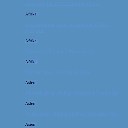
Camping i USA // Campingudstyr
Afrika
Om tandpine, te og traditioner i Atlas-
bjergene
Afrika
Marokko: En dag i Marrakech
Afrika
Når det giver mening at rejse
Asien
Billeddagbog: Hellige templer i Cambodja
Asien
Rejseguide: Hiking på Den Kinesiske Mur
Asien