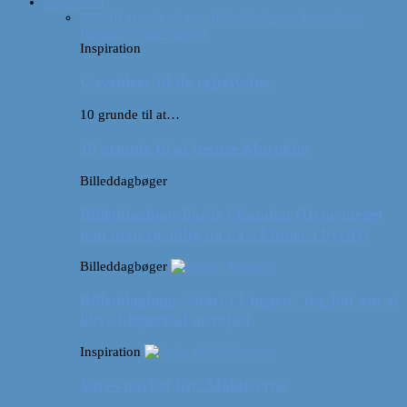
Inspiration
Alle
10 grunde til at…
Billeddagbøger
Interviews
Rejsetip
Vores videoer
Inspiration
Gaveideer til de rejselystne
10 grunde til at…
10 grunde til at besøge Marokko
Billeddagbøger
Billeddagbog: Forår i London (Hvor meget
kan man egentlig nå på 52 timer i byen?)
Billeddagbøger
Billeddagbog: Safari i Ungarn? (og lidt om at
blive klogere af at rejse)
Inspiration
Vores bucket list: Maldiverne