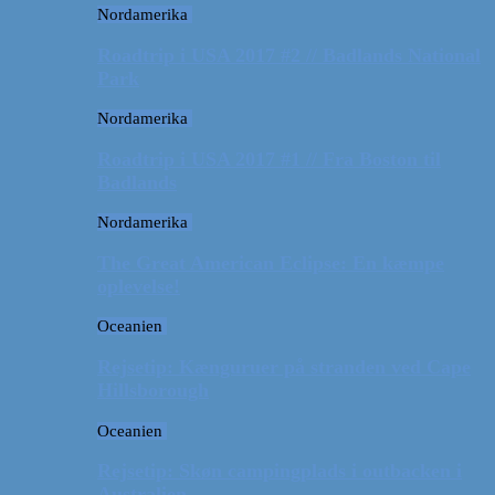
Nordamerika
Roadtrip i USA 2017 #2 // Badlands National
Park
Nordamerika
Roadtrip i USA 2017 #1 // Fra Boston til
Badlands
Nordamerika
The Great American Eclipse: En kæmpe
oplevelse!
Oceanien
Rejsetip: Kænguruer på stranden ved Cape
Hillsborough
Oceanien
Rejsetip: Skøn campingplads i outbacken i
Australien