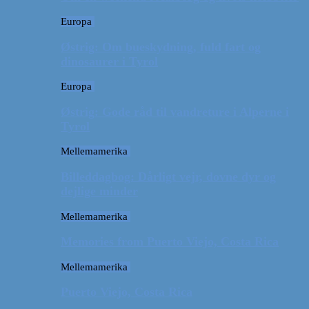
Europa
Østrig: Om bueskydning, fuld fart og
dinosaurer i Tyrol
Europa
Østrig: Gode råd til vandreture i Alperne i
Tyrol
Mellemamerika
Billeddagbog: Dårligt vejr, dovne dyr og
dejlige minder
Mellemamerika
Memories from Puerto Viejo, Costa Rica
Mellemamerika
Puerto Viejo, Costa Rica