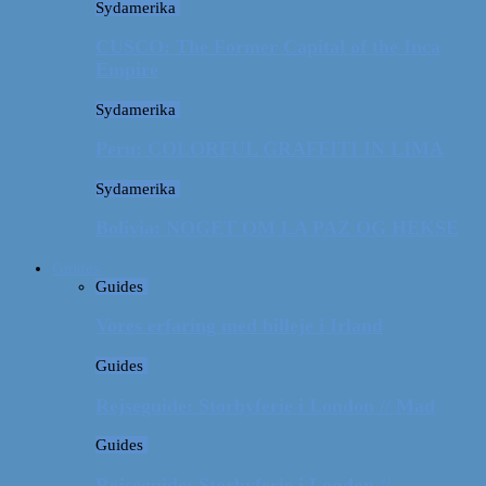
Sydamerika
CUSCO: The Former Capital of the Inca
Empire
Sydamerika
Peru: COLORFUL GRAFFITI IN LIMA
Sydamerika
Bolivia: NOGET OM LA PAZ OG HEKSE
Guides
Guides
Vores erfaring med billeje i Irland
Guides
Rejseguide: Storbyferie i London // Mad
Guides
Rejseguide: Storbyferie i London //