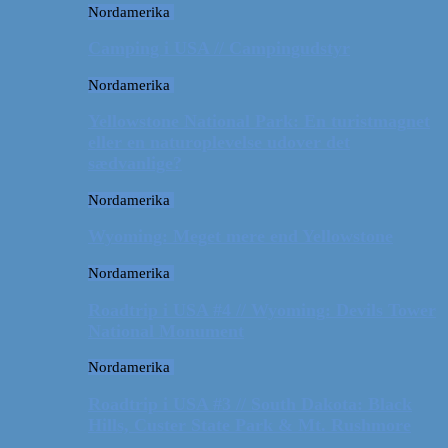
Nordamerika
Camping i USA // Campingudstyr
Nordamerika
Yellowstone National Park: En turistmagnet
eller en naturoplevelse udover det
sædvanlige?
Nordamerika
Wyoming: Meget mere end Yellowstone
Nordamerika
Roadtrip i USA #4 // Wyoming: Devils Tower
National Monument
Nordamerika
Roadtrip i USA #3 // South Dakota: Black
Hills, Custer State Park & Mt. Rushmore