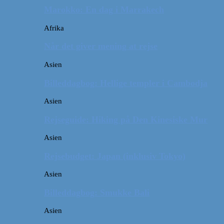
Marokko: En dag i Marrakech
Afrika
Når det giver mening at rejse
Asien
Billeddagbog: Hellige templer i Cambodja
Asien
Rejseguide: Hiking på Den Kinesiske Mur
Asien
Rejsebudget: Japan (inklusiv Tokyo)
Asien
Billeddagbog: Smukke Bali
Asien