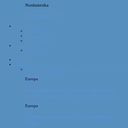
Nordamerika
Rejsebudget: NYC
Om Afterglobe
Hvem er vi?
Hvor har vi været?
Vores rejseudstyr
Kontakt
Samarbejde
Forside
Destinationer
Alle
Afrika
Asien
Europa
Mellemamerika
Nordamerika
Oceanien
Sydamerika
Europa
Campingferie ved Vestkysten med en 10
måneder gammel baby – galt eller genialt?
Europa
Familievenlig weekend ved Lüneburger
Heide