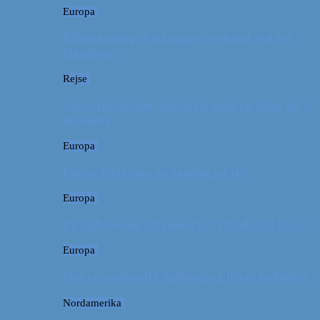
Europa
Billeddagbog: Forlænget weekend syd for
Hamborg
Rejse
Vores tips til kør-selv-ferie med en baby på 2
måneder
Europa
Første ferie som en familie på tre
Europa
På sightseeing i Danmark // Hvad skal vi se?
Europa
Om en weekend i Aalborg og livets kolbøtter
Nordamerika