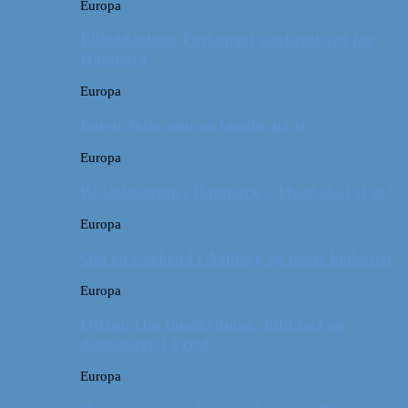
Europa
Billeddagbog: Forlænget weekend syd for
Hamborg
Europa
Første ferie som en familie på tre
Europa
På sightseeing i Danmark // Hvad skal vi se?
Europa
Om en weekend i Aalborg og livets kolbøtter
Europa
Østrig: Om bueskydning, fuld fart og
dinosaurer i Tyrol
Europa