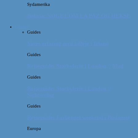
Sydamerika
Bolivia: NOGET OM LA PAZ OG HEKSE
Guides
Guides
Vores erfaring med billeje i Irland
Guides
Rejseguide: Storbyferie i London // Mad
Guides
Rejseguide: Storbyferie i London //
Sightseeing
Guides
Rejseguide: Forlænget weekend i Budapest
Europa