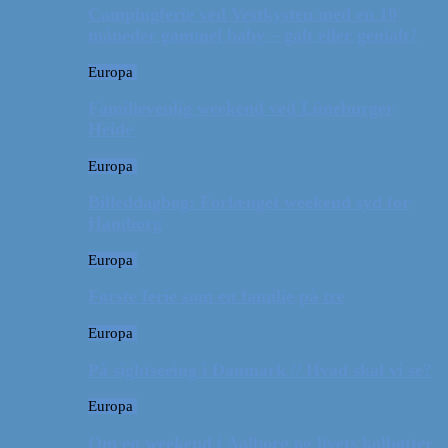
Campingferie ved Vestkysten med en 10
måneder gammel baby – galt eller genialt?
Europa
Familievenlig weekend ved Lüneburger
Heide
Europa
Billeddagbog: Forlænget weekend syd for
Hamborg
Europa
Første ferie som en familie på tre
Europa
På sightseeing i Danmark // Hvad skal vi se?
Europa
Om en weekend i Aalborg og livets kolbøtter