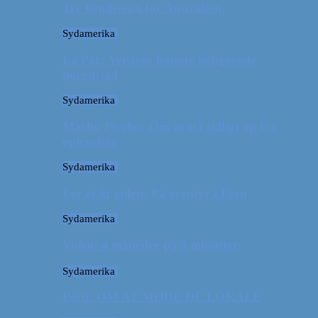
Tre kendetegn for Australien
Sydamerika
La Paz: Verdens højeste beliggende
hovedstad
Sydamerika
Machu Picchu: Om at stå tidligt op for
oplevelser
Sydamerika
For et år siden: På eventyr i Peru
Sydamerika
Video: 4 måneder på 3 minutter
Sydamerika
Peru: OM AT MØDE DE LOKALE