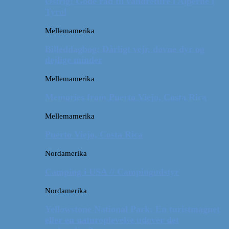
Østrig: Gode råd til vandreture i Alperne i
Tyrol
Mellemamerika
Billeddagbog: Dårligt vejr, dovne dyr og
dejlige minder
Mellemamerika
Memories from Puerto Viejo, Costa Rica
Mellemamerika
Puerto Viejo, Costa Rica
Nordamerika
Camping i USA // Campingudstyr
Nordamerika
Yellowstone National Park: En turistmagnet
eller en naturoplevelse udover det