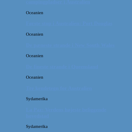
campingpladser i Australien
Oceanien
Første stop i Australien: Port Douglas
Oceanien
De pæneste strande i New South Wales
Oceanien
De fineste strande i Queensland
Oceanien
Tre kendetegn for Australien
Sydamerika
La Paz: Verdens højeste beliggende
hovedstad
Sydamerika