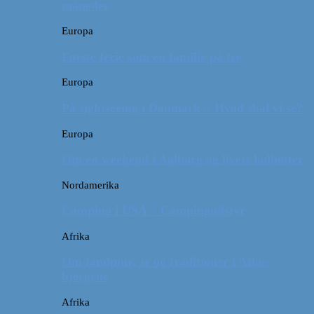
måneder
Europa
Første ferie som en familie på tre
Europa
På sightseeing i Danmark // Hvad skal vi se?
Europa
Om en weekend i Aalborg og livets kolbøtter
Nordamerika
Camping i USA // Campingudstyr
Afrika
Om tandpine, te og traditioner i Atlas-
bjergene
Afrika