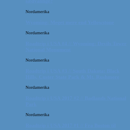
sædvanlige?
Nordamerika
Wyoming: Meget mere end Yellowstone
Nordamerika
Roadtrip i USA #4 // Wyoming: Devils Tower
National Monument
Nordamerika
Roadtrip i USA #3 // South Dakota: Black
Hills, Custer State Park & Mt. Rushmore
Nordamerika
Roadtrip i USA 2017 #2 // Badlands National
Park
Nordamerika
Roadtrip i USA 2017 #1 // Fra Boston til