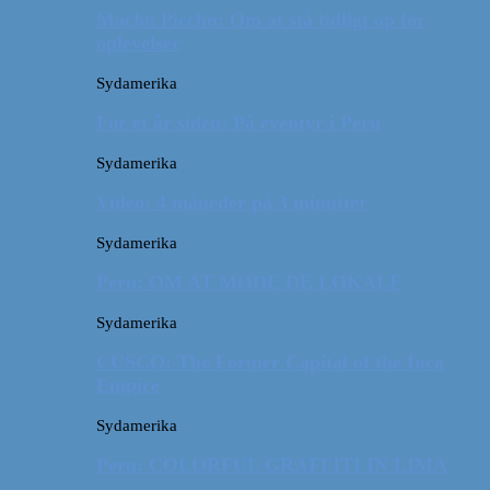
Machu Picchu: Om at stå tidligt op for
oplevelser
Sydamerika
For et år siden: På eventyr i Peru
Sydamerika
Video: 4 måneder på 3 minutter
Sydamerika
Peru: OM AT MØDE DE LOKALE
Sydamerika
CUSCO: The Former Capital of the Inca
Empire
Sydamerika
Peru: COLORFUL GRAFFITI IN LIMA