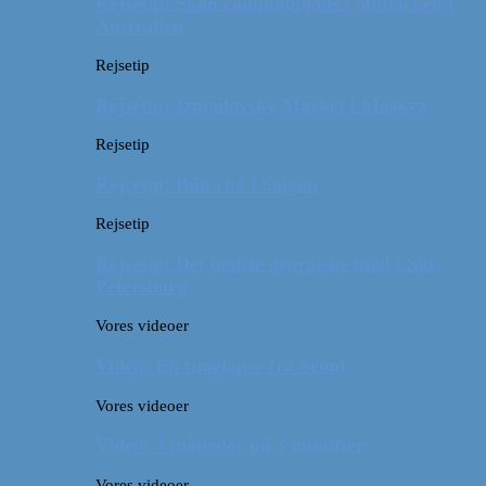
Rejsetip: Skøn campingplads i outbacken i
Australien
Rejsetip
Rejsetip: Izmailovsky Market i Moskva
Rejsetip
Rejsetip: Bún chả i Saigon
Rejsetip
Rejsetip: Det bedste georgiske mad i Skt.
Petersborg
Vores videoer
Video: En timelapse fra Seoul
Vores videoer
Video: 4 måneder på 3 minutter
Vores videoer