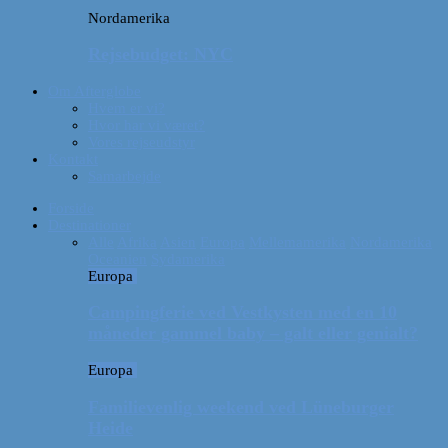
Nordamerika
Rejsebudget: NYC
Om Afterglobe
Hvem er vi?
Hvor har vi været?
Vores rejseudstyr
Kontakt
Samarbejde
Forside
Destinationer
Alle
Afrika
Asien
Europa
Mellemamerika
Nordamerika
Oceanien
Sydamerika
Europa
Campingferie ved Vestkysten med en 10
måneder gammel baby – galt eller genialt?
Europa
Familievenlig weekend ved Lüneburger
Heide