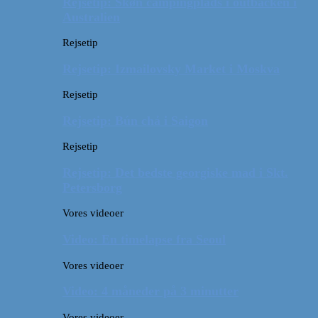
Rejsetip: Skøn campingplads i outbacken i
Australien
Rejsetip
Rejsetip: Izmailovsky Market i Moskva
Rejsetip
Rejsetip: Bún chả i Saigon
Rejsetip
Rejsetip: Det bedste georgiske mad i Skt.
Petersborg
Vores videoer
Video: En timelapse fra Seoul
Vores videoer
Video: 4 måneder på 3 minutter
Vores videoer