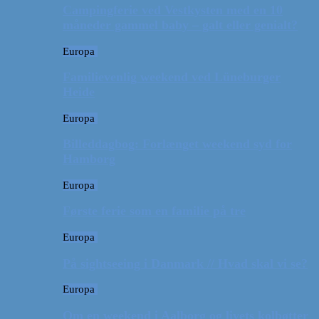
Campingferie ved Vestkysten med en 10
måneder gammel baby – galt eller genialt?
Europa
Familievenlig weekend ved Lüneburger
Heide
Europa
Billeddagbog: Forlænget weekend syd for
Hamborg
Europa
Første ferie som en familie på tre
Europa
På sightseeing i Danmark // Hvad skal vi se?
Europa
Om en weekend i Aalborg og livets kolbøtter