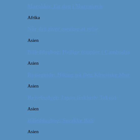
Marokko: En dag i Marrakech
Afrika
Når det giver mening at rejse
Asien
Billeddagbog: Hellige templer i Cambodja
Asien
Rejseguide: Hiking på Den Kinesiske Mur
Asien
Rejsebudget: Japan (inklusiv Tokyo)
Asien
Billeddagbog: Smukke Bali
Asien