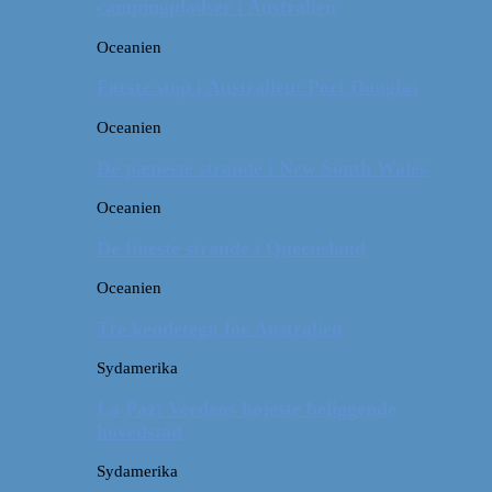
campingpladser i Australien
Oceanien
Første stop i Australien: Port Douglas
Oceanien
De pæneste strande i New South Wales
Oceanien
De fineste strande i Queensland
Oceanien
Tre kendetegn for Australien
Sydamerika
La Paz: Verdens højeste beliggende
hovedstad
Sydamerika