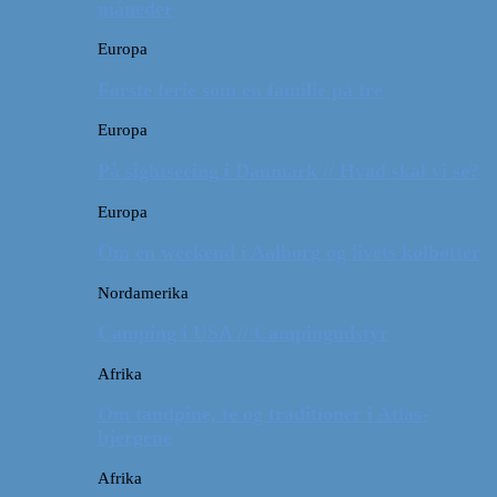
måneder
Europa
Første ferie som en familie på tre
Europa
På sightseeing i Danmark // Hvad skal vi se?
Europa
Om en weekend i Aalborg og livets kolbøtter
Nordamerika
Camping i USA // Campingudstyr
Afrika
Om tandpine, te og traditioner i Atlas-
bjergene
Afrika