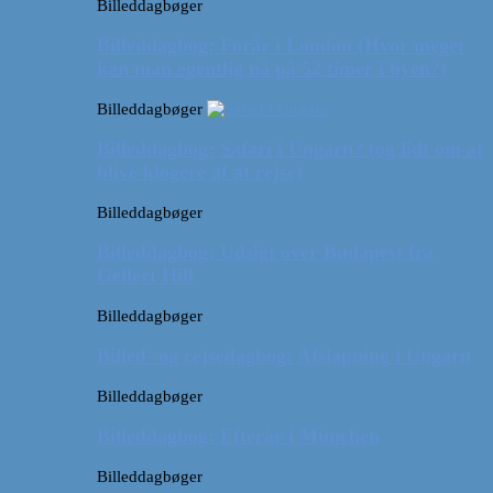
Billeddagbøger
Billeddagbog: Forår i London (Hvor meget
kan man egentlig nå på 52 timer i byen?)
Billeddagbøger
Billeddagbog: Safari i Ungarn? (og lidt om at
blive klogere af at rejse)
Billeddagbøger
Billeddagbog: Udsigt over Budapest fra
Gellert Hill
Billeddagbøger
Billed- og rejsedagbog: Afslapning i Ungarn
Billeddagbøger
Billeddagbog: Efterår i München
Billeddagbøger