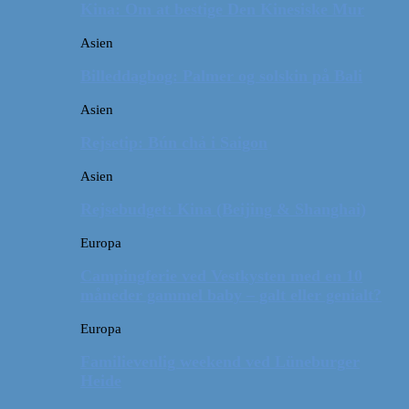
Kina: Om at bestige Den Kinesiske Mur
Asien
Billeddagbog: Palmer og solskin på Bali
Asien
Rejsetip: Bún chả i Saigon
Asien
Rejsebudget: Kina (Beijing & Shanghai)
Europa
Campingferie ved Vestkysten med en 10
måneder gammel baby – galt eller genialt?
Europa
Familievenlig weekend ved Lüneburger
Heide