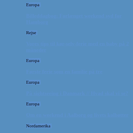
Europa
Billeddagbog: Forlænget weekend syd for
Hamborg
Rejse
Vores tips til kør-selv-ferie med en baby på 2
måneder
Europa
Første ferie som en familie på tre
Europa
På sightseeing i Danmark // Hvad skal vi se?
Europa
Om en weekend i Aalborg og livets kolbøtter
Nordamerika