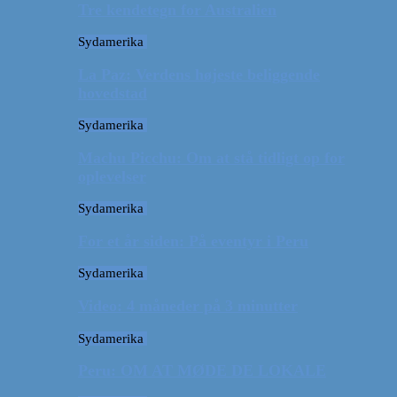
Tre kendetegn for Australien
Sydamerika
La Paz: Verdens højeste beliggende
hovedstad
Sydamerika
Machu Picchu: Om at stå tidligt op for
oplevelser
Sydamerika
For et år siden: På eventyr i Peru
Sydamerika
Video: 4 måneder på 3 minutter
Sydamerika
Peru: OM AT MØDE DE LOKALE