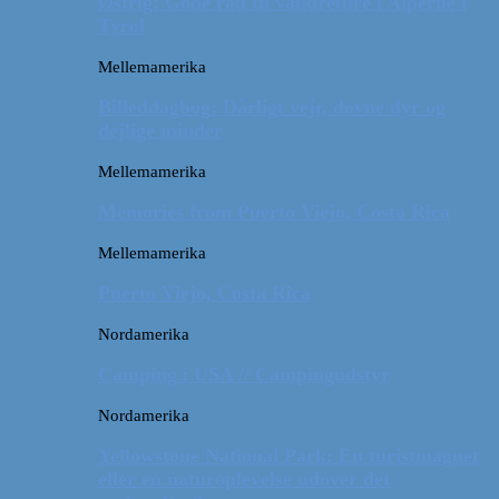
Østrig: Gode råd til vandreture i Alperne i
Tyrol
Mellemamerika
Billeddagbog: Dårligt vejr, dovne dyr og
dejlige minder
Mellemamerika
Memories from Puerto Viejo, Costa Rica
Mellemamerika
Puerto Viejo, Costa Rica
Nordamerika
Camping i USA // Campingudstyr
Nordamerika
Yellowstone National Park: En turistmagnet
eller en naturoplevelse udover det