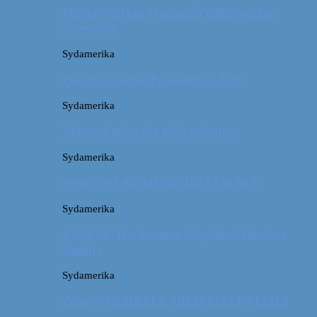
Machu Picchu: Om at stå tidligt op for
oplevelser
Sydamerika
For et år siden: På eventyr i Peru
Sydamerika
Video: 4 måneder på 3 minutter
Sydamerika
Peru: OM AT MØDE DE LOKALE
Sydamerika
CUSCO: The Former Capital of the Inca
Empire
Sydamerika
Peru: COLORFUL GRAFFITI IN LIMA