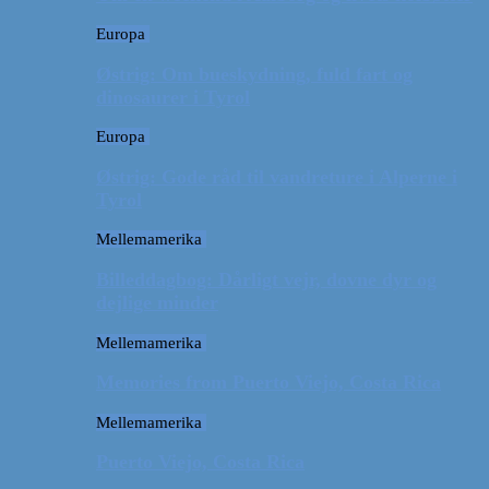
Europa
Østrig: Om bueskydning, fuld fart og
dinosaurer i Tyrol
Europa
Østrig: Gode råd til vandreture i Alperne i
Tyrol
Mellemamerika
Billeddagbog: Dårligt vejr, dovne dyr og
dejlige minder
Mellemamerika
Memories from Puerto Viejo, Costa Rica
Mellemamerika
Puerto Viejo, Costa Rica