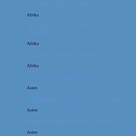
Camping i USA // Campingudstyr
Afrika
Om tandpine, te og traditioner i Atlas-
bjergene
Afrika
Marokko: En dag i Marrakech
Afrika
Når det giver mening at rejse
Asien
Billeddagbog: Hellige templer i Cambodja
Asien
Rejseguide: Hiking på Den Kinesiske Mur
Asien