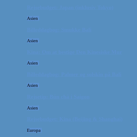
Rejsebudget: Japan (inklusiv Tokyo)
Asien
Billeddagbog: Smukke Bali
Asien
Kina: Om at bestige Den Kinesiske Mur
Asien
Billeddagbog: Palmer og solskin på Bali
Asien
Rejsetip: Bún chả i Saigon
Asien
Rejsebudget: Kina (Beijing & Shanghai)
Europa