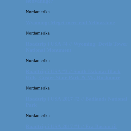
sædvanlige?
Nordamerika
Wyoming: Meget mere end Yellowstone
Nordamerika
Roadtrip i USA #4 // Wyoming: Devils Tower
National Monument
Nordamerika
Roadtrip i USA #3 // South Dakota: Black
Hills, Custer State Park & Mt. Rushmore
Nordamerika
Roadtrip i USA 2017 #2 // Badlands National
Park
Nordamerika
Roadtrip i USA 2017 #1 // Fra Boston til