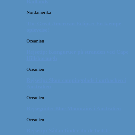
Badlands
Nordamerika
The Great American Eclipse: En kæmpe
oplevelse!
Oceanien
Rejsetip: Kænguruer på stranden ved Cape
Hillsborough
Oceanien
Rejsetip: Skøn campingplads i outbacken i
Australien
Oceanien
Rejseguide: Blue Mountains i Australien
Oceanien
Rejsetip: Sådan finder du de bedste