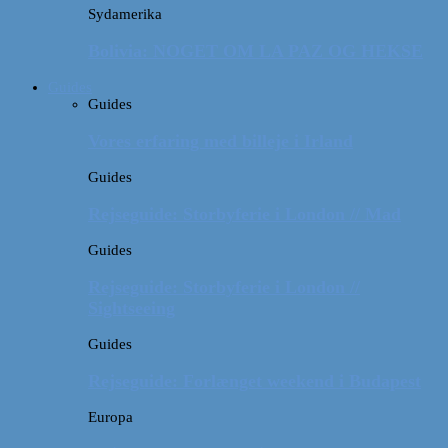
Sydamerika
Bolivia: NOGET OM LA PAZ OG HEKSE
Guides
Guides
Vores erfaring med billeje i Irland
Guides
Rejseguide: Storbyferie i London // Mad
Guides
Rejseguide: Storbyferie i London //
Sightseeing
Guides
Rejseguide: Forlænget weekend i Budapest
Europa