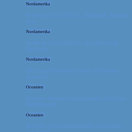
Nordamerika
Roadtrip i USA 2017 #2 // Badlands National
Park
Nordamerika
Roadtrip i USA 2017 #1 // Fra Boston til
Badlands
Nordamerika
The Great American Eclipse: En kæmpe
oplevelse!
Oceanien
Rejsetip: Kænguruer på stranden ved Cape
Hillsborough
Oceanien
Rejsetip: Skøn campingplads i outbacken i
Australien