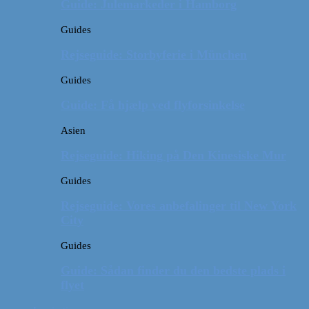
Guide: Julemarkeder i Hamborg
Guides
Rejseguide: Storbyferie i München
Guides
Guide: Få hjælp ved flyforsinkelse
Asien
Rejseguide: Hiking på Den Kinesiske Mur
Guides
Rejseguide: Vores anbefalinger til New York
City
Guides
Guide: Sådan finder du den bedste plads i
flyet