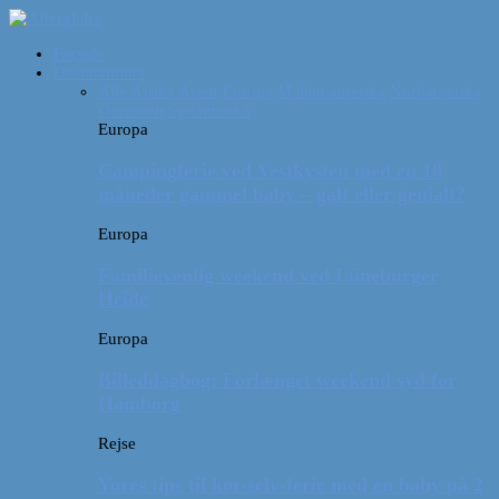
Forside
Destinationer
Alle
Afrika
Asien
Europa
Mellemamerika
Nordamerika
Oceanien
Sydamerika
Europa
Campingferie ved Vestkysten med en 10
måneder gammel baby – galt eller genialt?
Europa
Familievenlig weekend ved Lüneburger
Heide
Europa
Billeddagbog: Forlænget weekend syd for
Hamborg
Rejse
Vores tips til kør-selv-ferie med en baby på 2