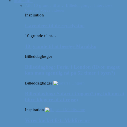
Inspiration
Alle
10 grunde til at…
Billeddagbøger
Interviews
Rejsetip
Vores videoer
Inspiration
Gaveideer til de rejselystne
10 grunde til at…
10 grunde til at besøge Marokko
Billeddagbøger
Billeddagbog: Forår i London (Hvor meget
kan man egentlig nå på 52 timer i byen?)
Billeddagbøger
Billeddagbog: Safari i Ungarn? (og lidt om at
blive klogere af at rejse)
Inspiration
Vores bucket list: Maldiverne