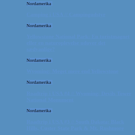
Nordamerika
Camping i USA // Campingudstyr
Nordamerika
Yellowstone National Park: En turistmagnet
eller en naturoplevelse udover det
sædvanlige?
Nordamerika
Wyoming: Meget mere end Yellowstone
Nordamerika
Roadtrip i USA #4 // Wyoming: Devils Tower
National Monument
Nordamerika
Roadtrip i USA #3 // South Dakota: Black
Hills, Custer State Park & Mt. Rushmore