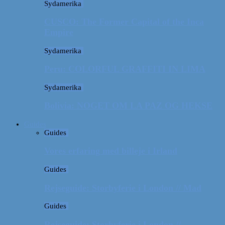
Sydamerika
CUSCO: The Former Capital of the Inca
Empire
Sydamerika
Peru: COLORFUL GRAFFITI IN LIMA
Sydamerika
Bolivia: NOGET OM LA PAZ OG HEKSE
Guides
Guides
Vores erfaring med billeje i Irland
Guides
Rejseguide: Storbyferie i London // Mad
Guides
Rejseguide: Storbyferie i London //