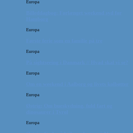
Europa
Billeddagbog: Forlænget weekend syd for
Hamborg
Europa
Første ferie som en familie på tre
Europa
På sightseeing i Danmark // Hvad skal vi se?
Europa
Om en weekend i Aalborg og livets kolbøtter
Europa
Østrig: Om bueskydning, fuld fart og
dinosaurer i Tyrol
Europa