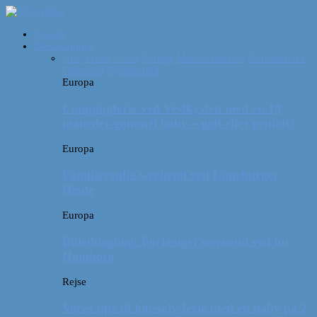
Forside
Destinationer
Alle
Afrika
Asien
Europa
Mellemamerika
Nordamerika
Oceanien
Sydamerika
Europa
Campingferie ved Vestkysten med en 10
måneder gammel baby – galt eller genialt?
Europa
Familievenlig weekend ved Lüneburger
Heide
Europa
Billeddagbog: Forlænget weekend syd for
Hamborg
Rejse
Vores tips til kør-selv-ferie med en baby på 2