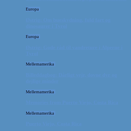
Europa
Østrig: Om bueskydning, fuld fart og
dinosaurer i Tyrol
Europa
Østrig: Gode råd til vandreture i Alperne i
Tyrol
Mellemamerika
Billeddagbog: Dårligt vejr, dovne dyr og
dejlige minder
Mellemamerika
Memories from Puerto Viejo, Costa Rica
Mellemamerika
Puerto Viejo, Costa Rica