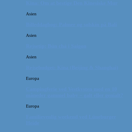
Kina: Om at bestige Den Kinesiske Mur
Asien
Billeddagbog: Palmer og solskin på Bali
Asien
Rejsetip: Bún chả i Saigon
Asien
Rejsebudget: Kina (Beijing & Shanghai)
Europa
Campingferie ved Vestkysten med en 10
måneder gammel baby – galt eller genialt?
Europa
Familievenlig weekend ved Lüneburger
Heide