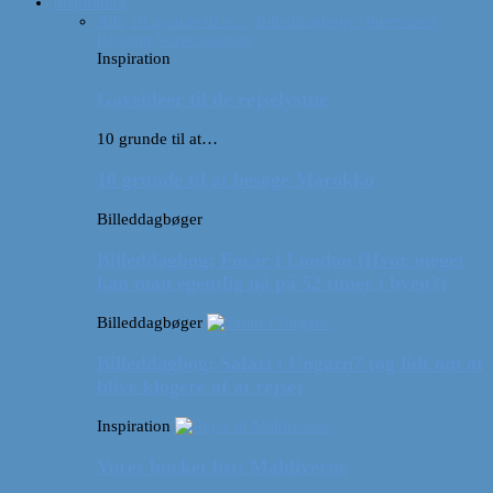
Inspiration
Alle
10 grunde til at…
Billeddagbøger
Interviews
Rejsetip
Vores videoer
Inspiration
Gaveideer til de rejselystne
10 grunde til at…
10 grunde til at besøge Marokko
Billeddagbøger
Billeddagbog: Forår i London (Hvor meget
kan man egentlig nå på 52 timer i byen?)
Billeddagbøger
Billeddagbog: Safari i Ungarn? (og lidt om at
blive klogere af at rejse)
Inspiration
Vores bucket list: Maldiverne