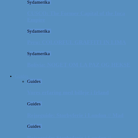
Sydamerika
CUSCO: The Former Capital of the Inca
Empire
Sydamerika
Peru: COLORFUL GRAFFITI IN LIMA
Sydamerika
Bolivia: NOGET OM LA PAZ OG HEKSE
Guides
Guides
Vores erfaring med billeje i Irland
Guides
Rejseguide: Storbyferie i London // Mad
Guides
Rejseguide: Storbyferie i London //