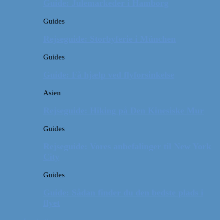
Guide: Julemarkeder i Hamborg
Guides
Rejseguide: Storbyferie i München
Guides
Guide: Få hjælp ved flyforsinkelse
Asien
Rejseguide: Hiking på Den Kinesiske Mur
Guides
Rejseguide: Vores anbefalinger til New York
City
Guides
Guide: Sådan finder du den bedste plads i
flyet