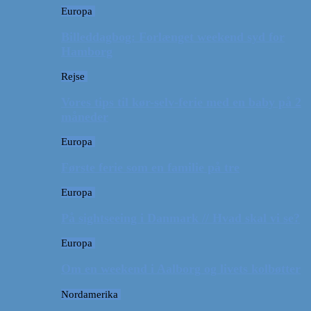
Europa
Billeddagbog: Forlænget weekend syd for
Hamborg
Rejse
Vores tips til kør-selv-ferie med en baby på 2
måneder
Europa
Første ferie som en familie på tre
Europa
På sightseeing i Danmark // Hvad skal vi se?
Europa
Om en weekend i Aalborg og livets kolbøtter
Nordamerika