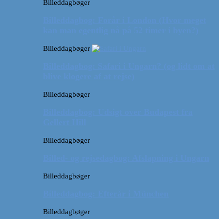
Billeddagbøger
Billeddagbog: Forår i London (Hvor meget
kan man egentlig nå på 52 timer i byen?)
Billeddagbøger
Billeddagbog: Safari i Ungarn? (og lidt om at
blive klogere af at rejse)
Billeddagbøger
Billeddagbog: Udsigt over Budapest fra
Gellert Hill
Billeddagbøger
Billed- og rejsedagbog: Afslapning i Ungarn
Billeddagbøger
Billeddagbog: Efterår i München
Billeddagbøger