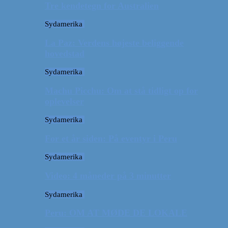
Tre kendetegn for Australien
Sydamerika
La Paz: Verdens højeste beliggende
hovedstad
Sydamerika
Machu Picchu: Om at stå tidligt op for
oplevelser
Sydamerika
For et år siden: På eventyr i Peru
Sydamerika
Video: 4 måneder på 3 minutter
Sydamerika
Peru: OM AT MØDE DE LOKALE