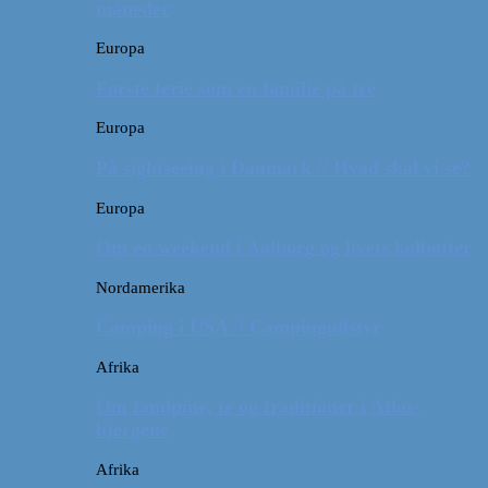
måneder
Europa
Første ferie som en familie på tre
Europa
På sightseeing i Danmark // Hvad skal vi se?
Europa
Om en weekend i Aalborg og livets kolbøtter
Nordamerika
Camping i USA // Campingudstyr
Afrika
Om tandpine, te og traditioner i Atlas-
bjergene
Afrika