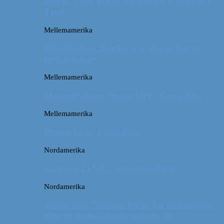
Østrig: Gode råd til vandreture i Alperne i
Tyrol
Mellemamerika
Billeddagbog: Dårligt vejr, dovne dyr og
dejlige minder
Mellemamerika
Memories from Puerto Viejo, Costa Rica
Mellemamerika
Puerto Viejo, Costa Rica
Nordamerika
Camping i USA // Campingudstyr
Nordamerika
Yellowstone National Park: En turistmagnet
eller en naturoplevelse udover det