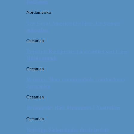
Badlands
Nordamerika
The Great American Eclipse: En kæmpe
oplevelse!
Oceanien
Rejsetip: Kænguruer på stranden ved Cape
Hillsborough
Oceanien
Rejsetip: Skøn campingplads i outbacken i
Australien
Oceanien
Rejseguide: Blue Mountains i Australien
Oceanien
Rejsetip: Sådan finder du de bedste