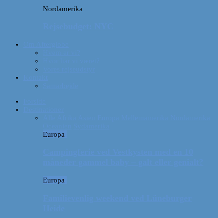
Nordamerika
Rejsebudget: NYC
Om Afterglobe
Hvem er vi?
Hvor har vi været?
Vores rejseudstyr
Kontakt
Samarbejde
Forside
Destinationer
Alle
Afrika
Asien
Europa
Mellemamerika
Nordamerika
Oceanien
Sydamerika
Europa
Campingferie ved Vestkysten med en 10
måneder gammel baby – galt eller genialt?
Europa
Familievenlig weekend ved Lüneburger
Heide