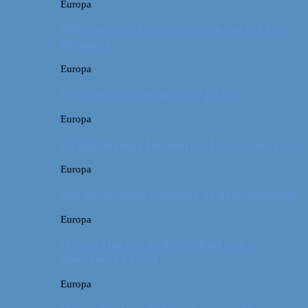
Europa
Billeddagbog: Forlænget weekend syd for
Hamborg
Europa
Første ferie som en familie på tre
Europa
På sightseeing i Danmark // Hvad skal vi se?
Europa
Om en weekend i Aalborg og livets kolbøtter
Europa
Østrig: Om bueskydning, fuld fart og
dinosaurer i Tyrol
Europa