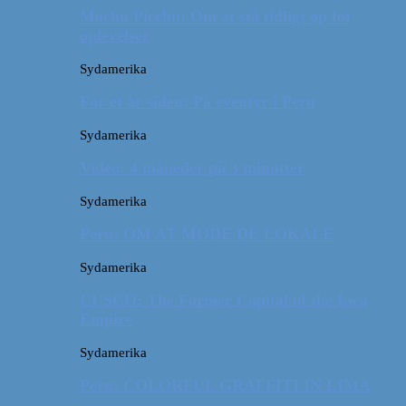
Machu Picchu: Om at stå tidligt op for
oplevelser
Sydamerika
For et år siden: På eventyr i Peru
Sydamerika
Video: 4 måneder på 3 minutter
Sydamerika
Peru: OM AT MØDE DE LOKALE
Sydamerika
CUSCO: The Former Capital of the Inca
Empire
Sydamerika
Peru: COLORFUL GRAFFITI IN LIMA