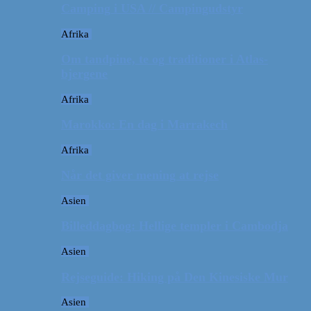
Camping i USA // Campingudstyr
Afrika
Om tandpine, te og traditioner i Atlas-
bjergene
Afrika
Marokko: En dag i Marrakech
Afrika
Når det giver mening at rejse
Asien
Billeddagbog: Hellige templer i Cambodja
Asien
Rejseguide: Hiking på Den Kinesiske Mur
Asien