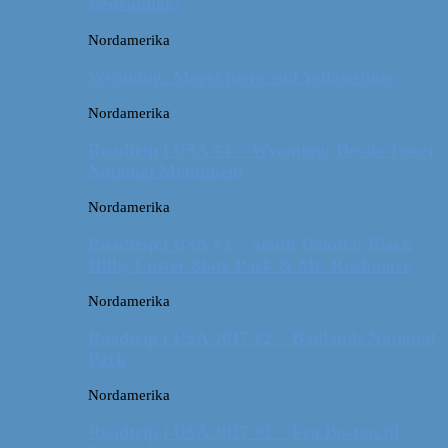
sædvanlige?
Nordamerika
Wyoming: Meget mere end Yellowstone
Nordamerika
Roadtrip i USA #4 // Wyoming: Devils Tower
National Monument
Nordamerika
Roadtrip i USA #3 // South Dakota: Black
Hills, Custer State Park & Mt. Rushmore
Nordamerika
Roadtrip i USA 2017 #2 // Badlands National
Park
Nordamerika
Roadtrip i USA 2017 #1 // Fra Boston til