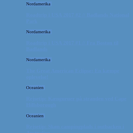
Nordamerika
Roadtrip i USA 2017 #2 // Badlands National
Park
Nordamerika
Roadtrip i USA 2017 #1 // Fra Boston til
Badlands
Nordamerika
The Great American Eclipse: En kæmpe
oplevelse!
Oceanien
Rejsetip: Kænguruer på stranden ved Cape
Hillsborough
Oceanien
Rejsetip: Skøn campingplads i outbacken i
Australien