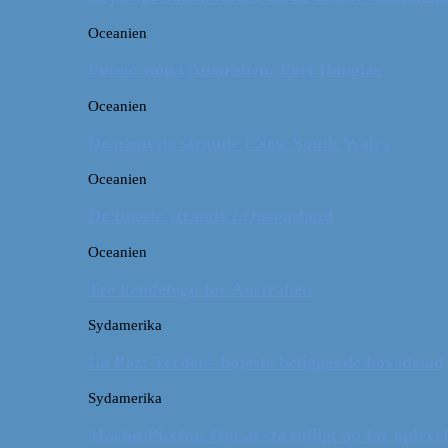
Oceanien
Første stop i Australien: Port Douglas
Oceanien
De pæneste strande i New South Wales
Oceanien
De fineste strande i Queensland
Oceanien
Tre kendetegn for Australien
Sydamerika
La Paz: Verdens højeste beliggende hovedstad
Sydamerika
Machu Picchu: Om at stå tidligt op for oplevel