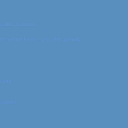
ceanien
Sydamerika
r gammel baby – galt eller genialt?
mborg
 måneder