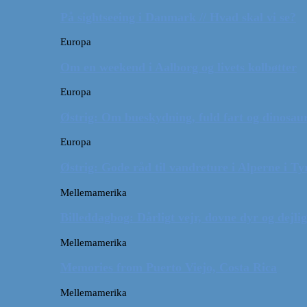
På sightseeing i Danmark // Hvad skal vi se?
Europa
Om en weekend i Aalborg og livets kolbøtter
Europa
Østrig: Om bueskydning, fuld fart og dinosaur
Europa
Østrig: Gode råd til vandreture i Alperne i Ty
Mellemamerika
Billeddagbog: Dårligt vejr, dovne dyr og dejli
Mellemamerika
Memories from Puerto Viejo, Costa Rica
Mellemamerika