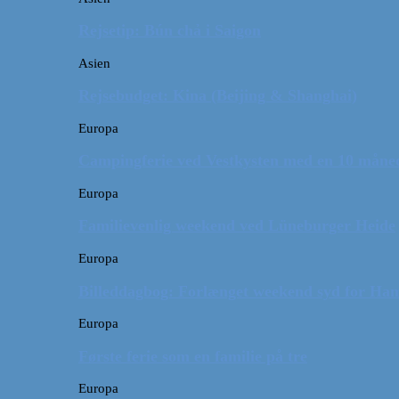
Rejsetip: Bún chả i Saigon
Asien
Rejsebudget: Kina (Beijing & Shanghai)
Europa
Campingferie ved Vestkysten med en 10 månede
Europa
Familievenlig weekend ved Lüneburger Heide
Europa
Billeddagbog: Forlænget weekend syd for Ha
Europa
Første ferie som en familie på tre
Europa