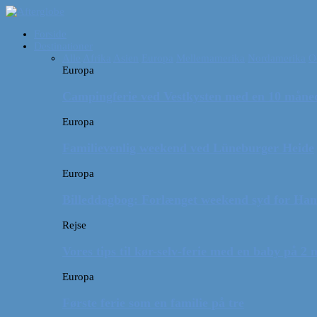
Forside
Destinationer
Alle
Afrika
Asien
Europa
Mellemamerika
Nordamerika
O
Europa
Campingferie ved Vestkysten med en 10 månede
Europa
Familievenlig weekend ved Lüneburger Heide
Europa
Billeddagbog: Forlænget weekend syd for Ha
Rejse
Vores tips til kør-selv-ferie med en baby på 2
Europa
Første ferie som en familie på tre