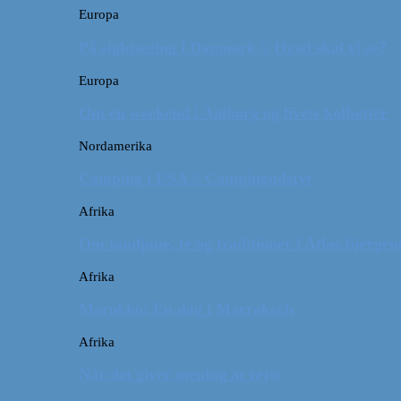
Europa
På sightseeing i Danmark // Hvad skal vi se?
Europa
Om en weekend i Aalborg og livets kolbøtter
Nordamerika
Camping i USA // Campingudstyr
Afrika
Om tandpine, te og traditioner i Atlas-bjergen
Afrika
Marokko: En dag i Marrakech
Afrika
Når det giver mening at rejse