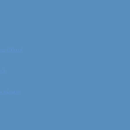
er i Tyrol
rol
ge minder