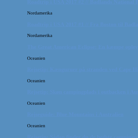
Roadtrip i USA 2017 #2 // Badlands National 
Nordamerika
Roadtrip i USA 2017 #1 // Fra Boston til Badl
Nordamerika
The Great American Eclipse: En kæmpe oplev
Oceanien
Rejsetip: Kænguruer på stranden ved Cape H
Oceanien
Rejsetip: Skøn campingplads i outbacken i Aus
Oceanien
Rejseguide: Blue Mountains i Australien
Oceanien
Rejsetip: Sådan finder du de bedste campingpl