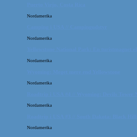
Puerto Viejo, Costa Rica
Nordamerika
Camping i USA // Campingudstyr
Nordamerika
Yellowstone National Park: En turistmagnet el
Nordamerika
Wyoming: Meget mere end Yellowstone
Nordamerika
Roadtrip i USA #4 // Wyoming: Devils Tower
Nordamerika
Roadtrip i USA #3 // South Dakota: Black Hil
Nordamerika