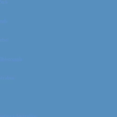
Park
ands
else!
illsborough
tralien
adser i Australien