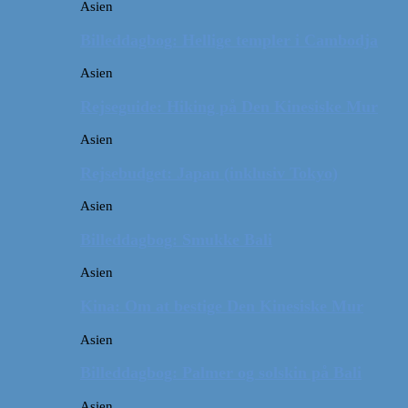
Asien
Billeddagbog: Hellige templer i Cambodja
Asien
Rejseguide: Hiking på Den Kinesiske Mur
Asien
Rejsebudget: Japan (inklusiv Tokyo)
Asien
Billeddagbog: Smukke Bali
Asien
Kina: Om at bestige Den Kinesiske Mur
Asien
Billeddagbog: Palmer og solskin på Bali
Asien