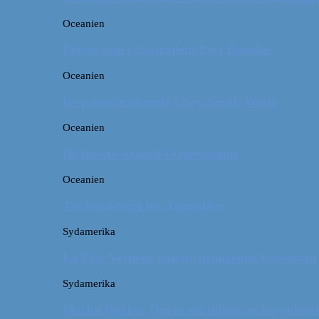
Oceanien
Første stop i Australien: Port Douglas
Oceanien
De pæneste strande i New South Wales
Oceanien
De fineste strande i Queensland
Oceanien
Tre kendetegn for Australien
Sydamerika
La Paz: Verdens højeste beliggende hovedstad
Sydamerika
Machu Picchu: Om at stå tidligt op for oplevel