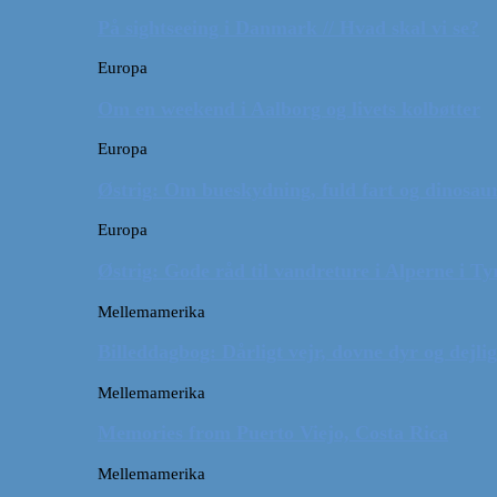
På sightseeing i Danmark // Hvad skal vi se?
Europa
Om en weekend i Aalborg og livets kolbøtter
Europa
Østrig: Om bueskydning, fuld fart og dinosaur
Europa
Østrig: Gode råd til vandreture i Alperne i Ty
Mellemamerika
Billeddagbog: Dårligt vejr, dovne dyr og dejli
Mellemamerika
Memories from Puerto Viejo, Costa Rica
Mellemamerika