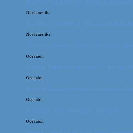
Roadtrip i USA 2017 #2 // Badlands National 
Nordamerika
Roadtrip i USA 2017 #1 // Fra Boston til Badl
Nordamerika
The Great American Eclipse: En kæmpe oplev
Oceanien
Rejsetip: Kænguruer på stranden ved Cape H
Oceanien
Rejsetip: Skøn campingplads i outbacken i Aus
Oceanien
Rejseguide: Blue Mountains i Australien
Oceanien
Rejsetip: Sådan finder du de bedste campingpl