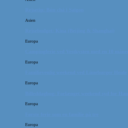
Rejsetip: Bún chả i Saigon
Asien
Rejsebudget: Kina (Beijing & Shanghai)
Europa
Campingferie ved Vestkysten med en 10 månede
Europa
Familievenlig weekend ved Lüneburger Heide
Europa
Billeddagbog: Forlænget weekend syd for Ha
Europa
Første ferie som en familie på tre
Europa