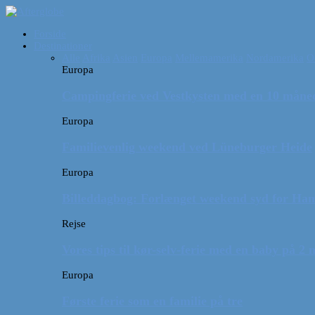
Forside
Destinationer
Alle
Afrika
Asien
Europa
Mellemamerika
Nordamerika
O
Europa
Campingferie ved Vestkysten med en 10 månede
Europa
Familievenlig weekend ved Lüneburger Heide
Europa
Billeddagbog: Forlænget weekend syd for Ha
Rejse
Vores tips til kør-selv-ferie med en baby på 2
Europa
Første ferie som en familie på tre