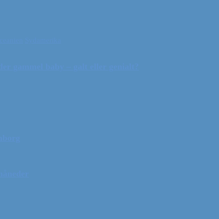
ceanien
Sydamerika
r gammel baby – galt eller genialt?
mborg
 måneder