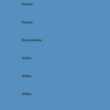
Europa
På sightseeing i Danmark // Hvad skal vi se?
Europa
Om en weekend i Aalborg og livets kolbøtter
Nordamerika
Camping i USA // Campingudstyr
Afrika
Om tandpine, te og traditioner i Atlas-bjergen
Afrika
Marokko: En dag i Marrakech
Afrika
Når det giver mening at rejse