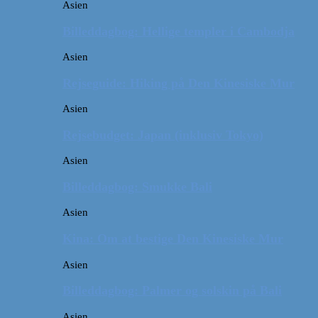
Asien
Billeddagbog: Hellige templer i Cambodja
Asien
Rejseguide: Hiking på Den Kinesiske Mur
Asien
Rejsebudget: Japan (inklusiv Tokyo)
Asien
Billeddagbog: Smukke Bali
Asien
Kina: Om at bestige Den Kinesiske Mur
Asien
Billeddagbog: Palmer og solskin på Bali
Asien