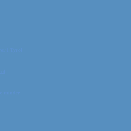
er i Tyrol
rol
ge minder