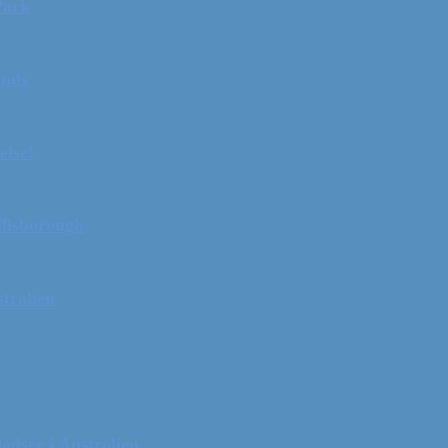
Park
ands
else!
illsborough
tralien
adser i Australien