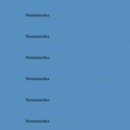
Puerto Viejo, Costa Rica
Nordamerika
Camping i USA // Campingudstyr
Nordamerika
Yellowstone National Park: En turistmagnet el
Nordamerika
Wyoming: Meget mere end Yellowstone
Nordamerika
Roadtrip i USA #4 // Wyoming: Devils Tower
Nordamerika
Roadtrip i USA #3 // South Dakota: Black Hil
Nordamerika