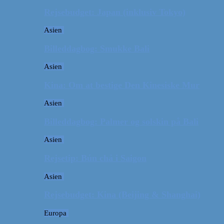
Rejsebudget: Japan (inklusiv Tokyo)
Asien
Billeddagbog: Smukke Bali
Asien
Kina: Om at bestige Den Kinesiske Mur
Asien
Billeddagbog: Palmer og solskin på Bali
Asien
Rejsetip: Bún chả i Saigon
Asien
Rejsebudget: Kina (Beijing & Shanghai)
Europa