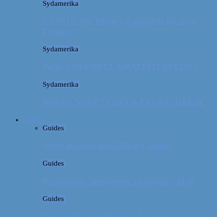
Sydamerika
CUSCO: The Former Capital of the Inca
Empire
Sydamerika
Peru: COLORFUL GRAFFITI IN LIMA
Sydamerika
Bolivia: NOGET OM LA PAZ OG HEKSE
Guides
Guides
Vores erfaring med billeje i Irland
Guides
Rejseguide: Storbyferie i London // Mad
Guides
Rejseguide: Storbyferie i London //