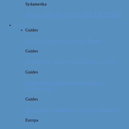
Sydamerika
Bolivia: NOGET OM LA PAZ OG HEKSE
Guides
Guides
Vores erfaring med billeje i Irland
Guides
Rejseguide: Storbyferie i London // Mad
Guides
Rejseguide: Storbyferie i London //
Sightseeing
Guides
Rejseguide: Forlænget weekend i Budapest
Europa