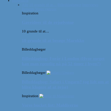
Inspiration
Alle
10 grunde til at…
Billeddagbøger
Interviews
Rejsetip
Vores videoer
Inspiration
Gaveideer til de rejselystne
10 grunde til at…
10 grunde til at besøge Marokko
Billeddagbøger
Billeddagbog: Forår i London (Hvor meget
kan man egentlig nå på 52 timer i byen?)
Billeddagbøger
Billeddagbog: Safari i Ungarn? (og lidt om at
blive klogere af at rejse)
Inspiration
Vores bucket list: Maldiverne