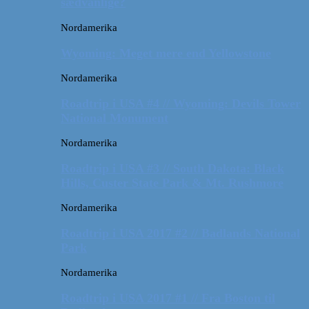
sædvanlige?
Nordamerika
Wyoming: Meget mere end Yellowstone
Nordamerika
Roadtrip i USA #4 // Wyoming: Devils Tower
National Monument
Nordamerika
Roadtrip i USA #3 // South Dakota: Black
Hills, Custer State Park & Mt. Rushmore
Nordamerika
Roadtrip i USA 2017 #2 // Badlands National
Park
Nordamerika
Roadtrip i USA 2017 #1 // Fra Boston til