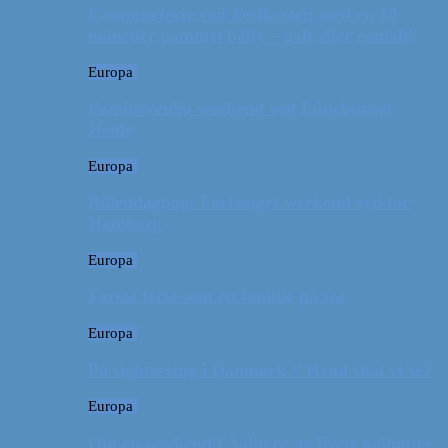
Campingferie ved Vestkysten med en 10
måneder gammel baby – galt eller genialt?
Europa
Familievenlig weekend ved Lüneburger
Heide
Europa
Billeddagbog: Forlænget weekend syd for
Hamborg
Europa
Første ferie som en familie på tre
Europa
På sightseeing i Danmark // Hvad skal vi se?
Europa
Om en weekend i Aalborg og livets kolbøtter