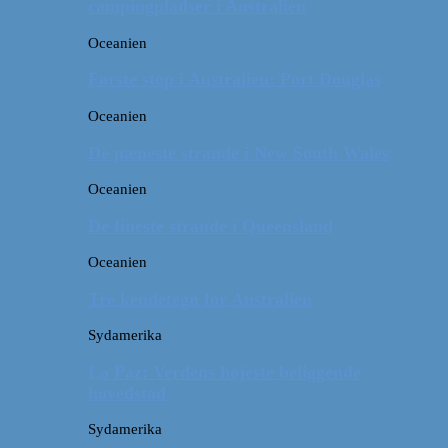
campingpladser i Australien
Oceanien
Første stop i Australien: Port Douglas
Oceanien
De pæneste strande i New South Wales
Oceanien
De fineste strande i Queensland
Oceanien
Tre kendetegn for Australien
Sydamerika
La Paz: Verdens højeste beliggende
hovedstad
Sydamerika