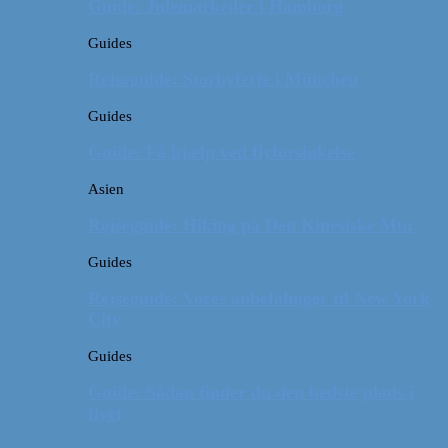
Guide: Julemarkeder i Hamborg
Guides
Rejseguide: Storbyferie i München
Guides
Guide: Få hjælp ved flyforsinkelse
Asien
Rejseguide: Hiking på Den Kinesiske Mur
Guides
Rejseguide: Vores anbefalinger til New York
City
Guides
Guide: Sådan finder du den bedste plads i
flyet