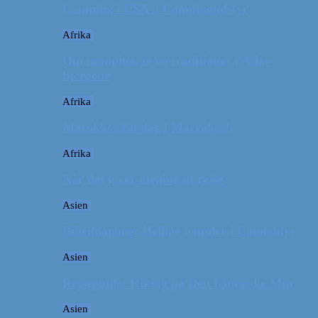
Camping i USA // Campingudstyr
Afrika
Om tandpine, te og traditioner i Atlas-
bjergene
Afrika
Marokko: En dag i Marrakech
Afrika
Når det giver mening at rejse
Asien
Billeddagbog: Hellige templer i Cambodja
Asien
Rejseguide: Hiking på Den Kinesiske Mur
Asien