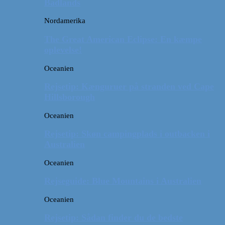
Badlands
Nordamerika
The Great American Eclipse: En kæmpe
oplevelse!
Oceanien
Rejsetip: Kænguruer på stranden ved Cape
Hillsborough
Oceanien
Rejsetip: Skøn campingplads i outbacken i
Australien
Oceanien
Rejseguide: Blue Mountains i Australien
Oceanien
Rejsetip: Sådan finder du de bedste