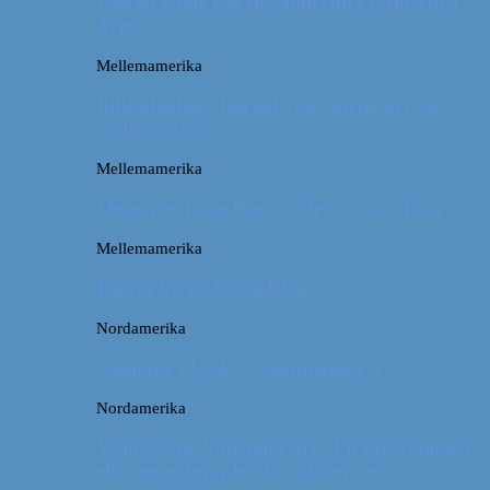
Østrig: Gode råd til vandreture i Alperne i
Tyrol
Mellemamerika
Billeddagbog: Dårligt vejr, dovne dyr og
dejlige minder
Mellemamerika
Memories from Puerto Viejo, Costa Rica
Mellemamerika
Puerto Viejo, Costa Rica
Nordamerika
Camping i USA // Campingudstyr
Nordamerika
Yellowstone National Park: En turistmagnet
eller en naturoplevelse udover det