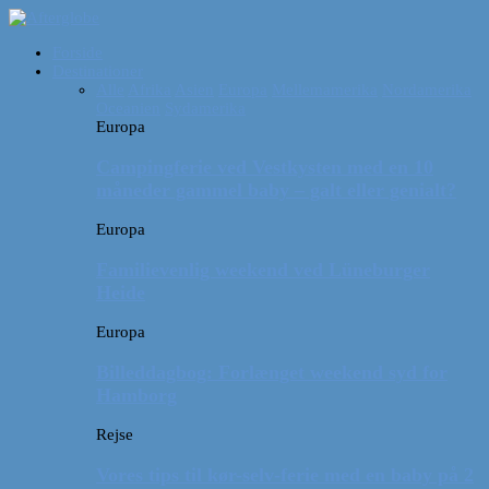
Forside
Destinationer
Alle
Afrika
Asien
Europa
Mellemamerika
Nordamerika
Oceanien
Sydamerika
Europa
Campingferie ved Vestkysten med en 10
måneder gammel baby – galt eller genialt?
Europa
Familievenlig weekend ved Lüneburger
Heide
Europa
Billeddagbog: Forlænget weekend syd for
Hamborg
Rejse
Vores tips til kør-selv-ferie med en baby på 2