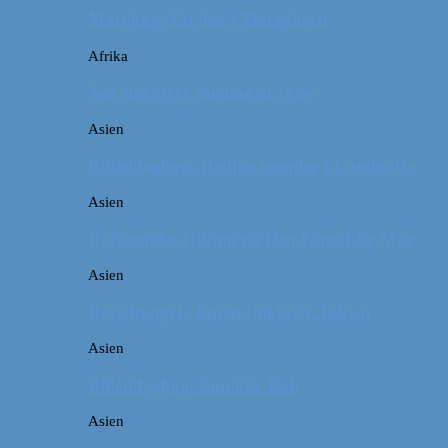
Marokko: En dag i Marrakech
Afrika
Når det giver mening at rejse
Asien
Billeddagbog: Hellige templer i Cambodja
Asien
Rejseguide: Hiking på Den Kinesiske Mur
Asien
Rejsebudget: Japan (inklusiv Tokyo)
Asien
Billeddagbog: Smukke Bali
Asien