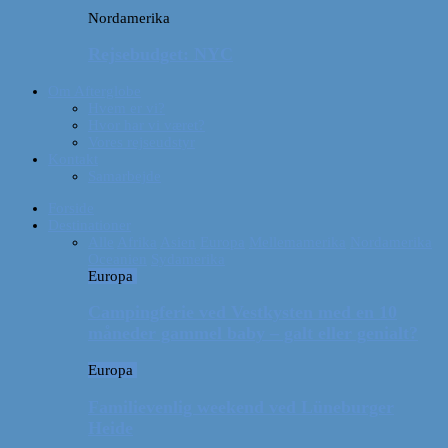
Nordamerika
Rejsebudget: NYC
Om Afterglobe
Hvem er vi?
Hvor har vi været?
Vores rejseudstyr
Kontakt
Samarbejde
Forside
Destinationer
Alle
Afrika
Asien
Europa
Mellemamerika
Nordamerika
Oceanien
Sydamerika
Europa
Campingferie ved Vestkysten med en 10
måneder gammel baby – galt eller genialt?
Europa
Familievenlig weekend ved Lüneburger
Heide