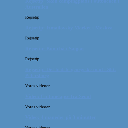
Rejsetip: Skøn campingplads i outbacken i
Australien
Rejsetip
Rejsetip: Izmailovsky Market i Moskva
Rejsetip
Rejsetip: Bún chả i Saigon
Rejsetip
Rejsetip: Det bedste georgiske mad i Skt.
Petersborg
Vores videoer
Video: En timelapse fra Seoul
Vores videoer
Video: 4 måneder på 3 minutter
Vores videoer