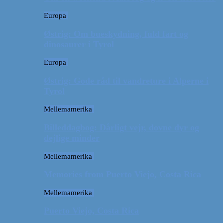
Europa
Østrig: Om bueskydning, fuld fart og
dinosaurer i Tyrol
Europa
Østrig: Gode råd til vandreture i Alperne i
Tyrol
Mellemamerika
Billeddagbog: Dårligt vejr, dovne dyr og
dejlige minder
Mellemamerika
Memories from Puerto Viejo, Costa Rica
Mellemamerika
Puerto Viejo, Costa Rica