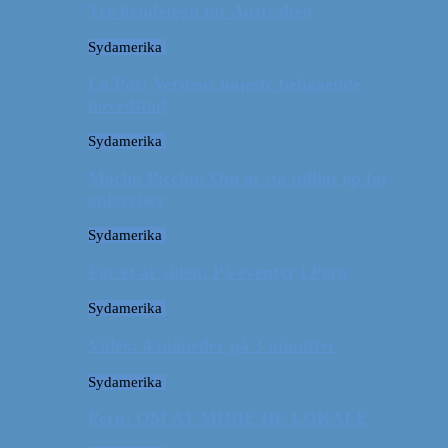
Tre kendetegn for Australien
Sydamerika
La Paz: Verdens højeste beliggende
hovedstad
Sydamerika
Machu Picchu: Om at stå tidligt op for
oplevelser
Sydamerika
For et år siden: På eventyr i Peru
Sydamerika
Video: 4 måneder på 3 minutter
Sydamerika
Peru: OM AT MØDE DE LOKALE