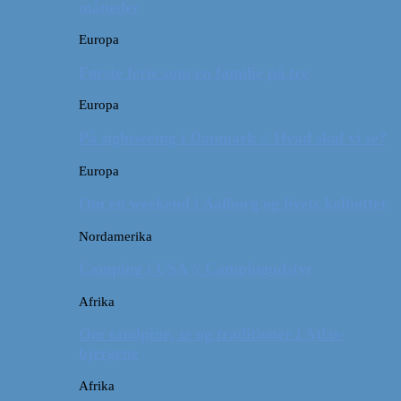
måneder
Europa
Første ferie som en familie på tre
Europa
På sightseeing i Danmark // Hvad skal vi se?
Europa
Om en weekend i Aalborg og livets kolbøtter
Nordamerika
Camping i USA // Campingudstyr
Afrika
Om tandpine, te og traditioner i Atlas-
bjergene
Afrika