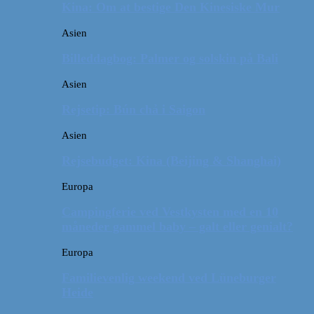
Kina: Om at bestige Den Kinesiske Mur
Asien
Billeddagbog: Palmer og solskin på Bali
Asien
Rejsetip: Bún chả i Saigon
Asien
Rejsebudget: Kina (Beijing & Shanghai)
Europa
Campingferie ved Vestkysten med en 10
måneder gammel baby – galt eller genialt?
Europa
Familievenlig weekend ved Lüneburger
Heide