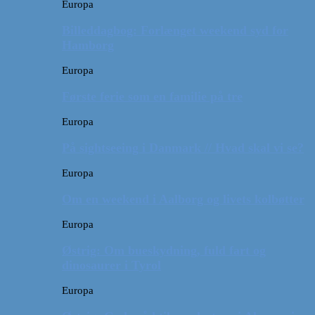
Europa
Billeddagbog: Forlænget weekend syd for
Hamborg
Europa
Første ferie som en familie på tre
Europa
På sightseeing i Danmark // Hvad skal vi se?
Europa
Om en weekend i Aalborg og livets kolbøtter
Europa
Østrig: Om bueskydning, fuld fart og
dinosaurer i Tyrol
Europa