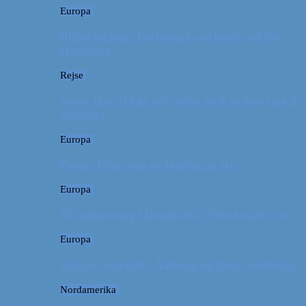
Europa
Billeddagbog: Forlænget weekend syd for
Hamborg
Rejse
Vores tips til kør-selv-ferie med en baby på 2
måneder
Europa
Første ferie som en familie på tre
Europa
På sightseeing i Danmark // Hvad skal vi se?
Europa
Om en weekend i Aalborg og livets kolbøtter
Nordamerika