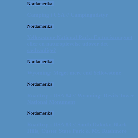
Nordamerika
Camping i USA // Campingudstyr
Nordamerika
Yellowstone National Park: En turistmagnet
eller en naturoplevelse udover det
sædvanlige?
Nordamerika
Wyoming: Meget mere end Yellowstone
Nordamerika
Roadtrip i USA #4 // Wyoming: Devils Tower
National Monument
Nordamerika
Roadtrip i USA #3 // South Dakota: Black
Hills, Custer State Park & Mt. Rushmore