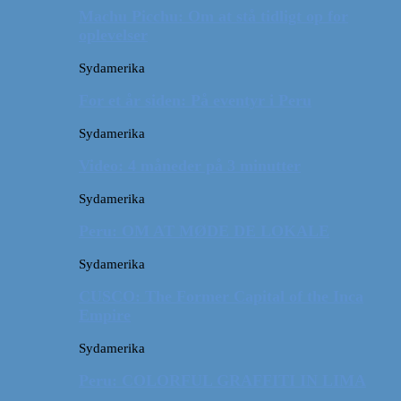
Machu Picchu: Om at stå tidligt op for
oplevelser
Sydamerika
For et år siden: På eventyr i Peru
Sydamerika
Video: 4 måneder på 3 minutter
Sydamerika
Peru: OM AT MØDE DE LOKALE
Sydamerika
CUSCO: The Former Capital of the Inca
Empire
Sydamerika
Peru: COLORFUL GRAFFITI IN LIMA