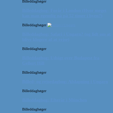
Billeddagbøger
Billeddagbog: Forår i London (Hvor meget
kan man egentlig nå på 52 timer i byen?)
Billeddagbøger
Billeddagbog: Safari i Ungarn? (og lidt om at
blive klogere af at rejse)
Billeddagbøger
Billeddagbog: Udsigt over Budapest fra
Gellert Hill
Billeddagbøger
Billed- og rejsedagbog: Afslapning i Ungarn
Billeddagbøger
Billeddagbog: Efterår i München
Billeddagbøger