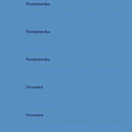
Nordamerika
Roadtrip i USA 2017 #2 // Badlands National
Park
Nordamerika
Roadtrip i USA 2017 #1 // Fra Boston til
Badlands
Nordamerika
The Great American Eclipse: En kæmpe
oplevelse!
Oceanien
Rejsetip: Kænguruer på stranden ved Cape
Hillsborough
Oceanien
Rejsetip: Skøn campingplads i outbacken i
Australien